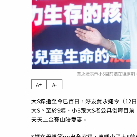
賈永婕表示小S目前還在復原期
A+
A-
大S猝逝至今已百日，好友賈永婕今（12
大S。至於S媽、小S跟大S老公具俊曄目
天天上金寶山陪愛妻。
S媽在母親節po出全家福，直呼少了大S