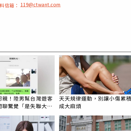
119@ctwant.com
爆料信箱：
PR
認親！陸男幫台灣遊客
天天規律運動，別讓小傷累
閒聊驚覺「是失聯大
成大麻煩
蹟重逢