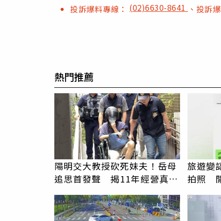
(02)6630-8641
投訴爆料專線：
、投訴
熱門推薦
陽明交大教授砍死妹夫！岳母
旅遊變
追思首發聲 揭11年經營真相
拍照 
駁「爭產」
伯」奇
PR