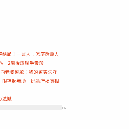
堪結局！一票人：怎麼選爛人
遇 2周後遭聯手毒殺
 向老婆道歉：我的道德失守
：眼神超無助 屏縣府揭真相
心遺憾
PR