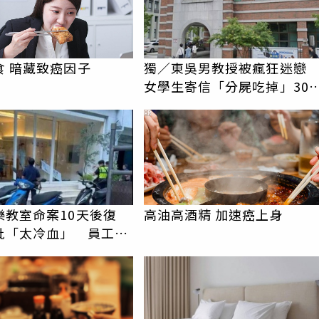
食 暗藏致癌因子
獨／東吳男教授被瘋狂迷
女學生寄信「分屍吃掉」30
騷擾！認罪免關
PR
樂教室命案10天後復
高油高酒精 加速癌上身
批「太冷血」 員工怒
上嘴