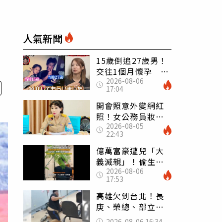
人氣新聞
15歲倒追27歲男！
交往1個月懷孕 36
2026-08-06
歲當阿嬤故事曝光
17:04
開會照意外變網紅
照！女公務員妝容
2026-08-05
掀2千則留言 本人
22:43
怒嗆：化妝有錯嗎
億萬富豪遭兒「大
義滅親」！偷生子
2026-08-06
怕曝光 竟盜鄰居
17:53
身份辦假證落戶
高雄欠到台北！長
庚、榮總、部立醫
院都受害 「醫療
2026-08-06 16:34