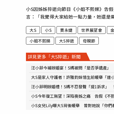
小S因姊姊猝逝向節目《小姐不熙娣》告假
言：「我覺得大家給她一點力量，她還是
大S
小S
賈永婕
世界展望會
小姐不熙娣
大S猝逝
母親節
詳見更多「大S猝逝」新聞
汪小菲今補辦婚宴！S媽被問「是否爭遺產」
大S是家人守護者！許雅鈞妹憶生前暖舉「連
汪小菲明辦婚禮！S媽不忍發聲「提1訴求」
小S今年復工無望！深陷喪姊之痛 告假《不
小S女兒Lily曝大S背後暖舉 曾對她說「你