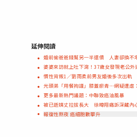
延伸閱讀
婚前偷爸爸錢幫另一半還債 人妻卻換不
婆婆來訪就上吐下瀉！37歲女發現老公外
慣性背叛1／劉雨柔前男友婚後多次出軌
光頭弟「用餐拘謹」膝蓋瘀青…網疑遭虐
更多最新熱門議題：中聯致癌油風暴
被已逝姨丈拉拔長大 徐暐翔痛訴深藏內
報復性熬夜 癌細胞數攀升