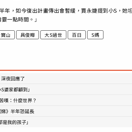
半年，如今復出計畫傳出會暫緩，賈永婕提到小S，她
需要一點時間。」
金寶山
具俊曄
大S過世
百日
S媽
 深夜回應了
小S婆家都顧到」
 苦嘆：什麼世界？
熙娣》半年恐延長
們都是我的孩子」