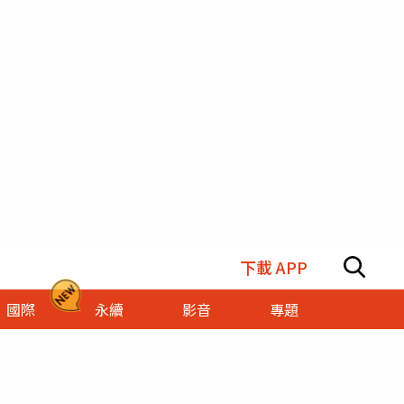
下載 APP
國際
永續
影音
專題