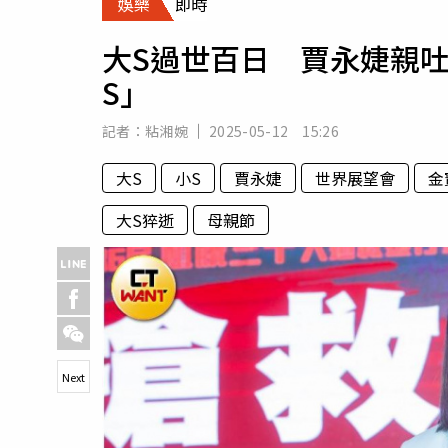
娛樂
即時
人物
汽車
大S過世百日 賈永婕親
專欄
S」
房產新勢力
記者：
粘湘婉
2025-05-12 15:26
大S
小S
賈永婕
世界展望會
金
大S猝逝
母親節
Next