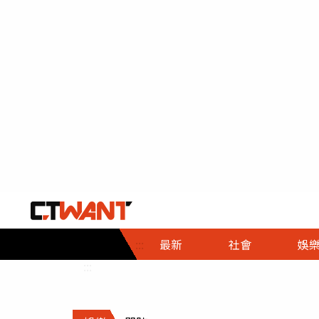
社會首頁
娛樂首頁
財經首頁
政
:::
最新
社會
娛
時事
即時
熱線
:::
直擊
大條
人物
調查
專題
３Ｃ