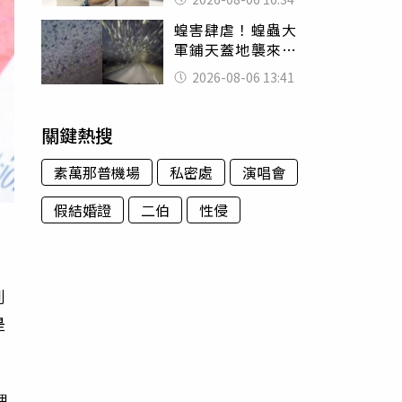
暴力男」離譜紀錄
蝗害肆虐！蝗蟲大
曝光
軍鋪天蓋地襲來宛
如末日 網驚：聖
2026-08-06 13:41
經十災
關鍵熱搜
素萬那普機場
私密處
演唱會
假結婚證
二伯
性侵
到
是
理