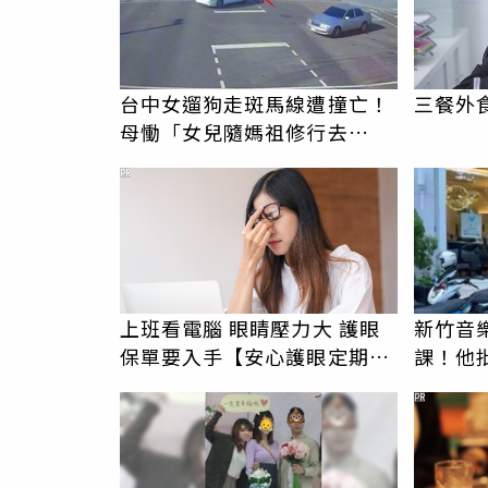
台中女遛狗走斑馬線遭撞亡！
三餐外
母慟「女兒隨媽祖修行去
了」 駕駛過失致死判9月
PR
上班看電腦 眼睛壓力大 護眼
新竹音
保單要入手【安心護眼定期眼
課！他
睛險】
駁：閉
PR