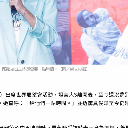
，距離復出主持還需要一點時間。（圖／趙文彬攝）
日）出席世界展望會活動，坦言大S離開後，至今還沒夢
前，她直呼：「給他們一點時間。」並透露具俊曄至今仍
的母親節心中五味雜陳。賈永婕受訪時表示身為媽媽，能