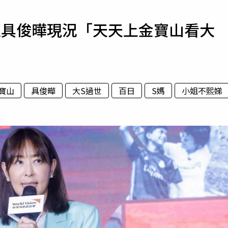
寵物
吐具俊曄現況「天天上金寶山看大
運勢
運動
梅酒
寶山
具俊曄
大S過世
百日
S媽
小姐不熙娣