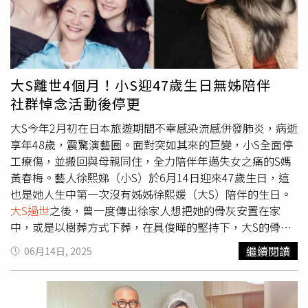
是這麼好的，也許會比同齡的同學們早熟，但是同時我也學
習到了更多重要的事情，然後從這些挫折或是這些困難中，
我更瞭解自己的目標，然後也更願意去做自己。」Lily也
說：「姨媽給我很多的支持。」「Hungry Girl」（右）為
大小S最愛的畫作。（圖／侯世駿攝）展覽共分為兩大系
大S離世4個月！小S迎47歲生日無姊陪伴
列：Deby系列以極簡卻張力十足的角色造型描繪心理狀
社群悼念活動後停更
態，呈現出青春期情緒、個體不安與社群審美之間的錯位與
張力。Deby也叫做Devil baby，Lily表示：「創作這個角色
大S今年2月初在日本旅遊期間不幸感染流感併發肺炎，病逝
時，是想打破大家對惡魔的傳統概念，很多人看到Deby的
享年48歲，震驚演藝圈。面對突如其來的巨變，小S全面停
第一個想法，應該是她看起來壞壞的有點邪惡，但其實當你
工療傷，並搬回與母親同住，全力陪伴年邁失女之痛的S媽
真正去瞭解Deby這個角色的時候，會發現他其實是有很多
黃春梅。藝人徐熙娣（小S）於6月14日迎來47歲生日，這
面相的，她其實是善良的、調皮的，我希望借由這個角色來
也是她人生中第一次沒有姊姊徐熙媛（大S）陪伴的生日。
探討人性的複雜。」而獵物系列聚焦「視線的權力反轉」，
大S過世
之後，曾一度傳出徐家人想把她的骨灰安置在家
挑戰傳統觀看架構，角色不再是被觀看的「他者」，而是帶
中，或是以樹葬方式下葬，在具俊曄的堅持下，大S的骨灰
有主導視角的凝視者，反客為主地對觀眾進行「觀看回
最終安葬於金寶山玫瑰園，並於3月15日完成下葬儀式。大
繼續閱讀
06月14日, 2025
擊」。Lily也分享媽媽和姨媽最喜歡的作品叫「Hungry
S離世百日時，小S曾在社群發起悼念活動，公開姊妹牽手舊
girl」，「是我創作的第一幅作品，那時候是大概在半夜的
照，並深情表示：「珊，接下來我得真的振作起來了，因為
時候，媽媽就打開我房間的門，就看到這幅作品，她就說
媽媽真的好想妳，我也好想妳。可是我要好好照顧媽媽，如