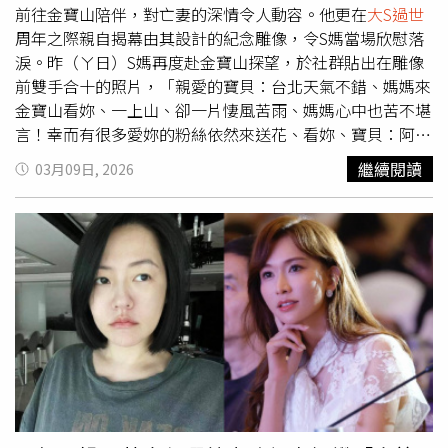
己，她一定會陪在身邊，但現階段仍希望把空間留給家人，
前往金寶山陪伴，對亡妻的深情令人動容。他更在
大S過世
「這個時刻還是留給他們家人」。2026「台北101公益垂直
周年之際親自揭幕由其設計的紀念雕像，令S媽當場欣慰落
馬拉松」將於5月9日熱血登場，來自國內外的跑者將齊聚台
淚。昨（ㄚ日）S媽再度赴金寶山探望，於社群貼出在雕像
北101，挑戰自我極限，為公益注入更多力量。今年賽事更
前雙手合十的照片，「親愛的寶貝：台北天氣不錯、媽媽來
邀請台灣職棒指標性人物「大師兄」林智勝一同挑戰賽事。
金寶山看妳、一上山、卻一片悽風苦雨、媽媽心中也苦不堪
賈永婕表示：「台北101公益垂直馬拉松不只是一場競賽，
言！幸而有很多愛妳的粉絲依然來送花、看妳、寶貝：阿德
更是一場凝聚勇氣與愛的行動。每一位跑者參賽的過程，都
（具俊曄）感冒了ㄧ樣按時作早餐陪妳吃、我很感謝他。寶
繼續閱讀
03月09日, 2026
象徵著突破自我，也希望透過這場賽事，讓更多人一起參與
貝：我會叮（盯）著孩子健康 平安成長的，愛妳」。大S逝
公益，把愛傳遞出去。」小S日前正式回歸《小姐不熙
世一週年，由丈夫具俊曄親自參與設計的紀念雕像正式揭
娣》，還與賈永婕合體拍攝「台北101外景特輯」（圖／翻
幕，包含吳佩慈、陳建州、范瑋琪等多位圈內好友皆到場致
攝自賈永婕臉書）
意。（圖／經紀公司提供）S直呼具俊曄是兒子，並喊話大
S，具俊曄即使感冒了，一樣按時做早餐陪伴她吃。針對外
界傳聞兩人因大S上億財產繼承問題維持「表面和平」，S媽
則嚴正駁斥，強調「痛恨打官司」，並感念具俊曄對女兒的
癡情，早已將他視如己出。