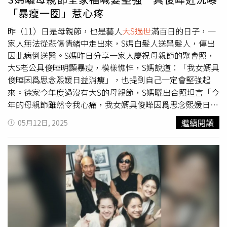
「暴瘦一圈」惹心疼
昨（11）日是母親節，也是藝人
大S過世
滿百日的日子，一
家人無法從悲傷情緒中走出來，S媽白髮人送黑髮人，傳出
因此病倒送醫。S媽昨日分享一家人慶祝母親節的聚會照，
大S老公具俊曄明顯暴瘦，模樣憔悴，S媽說道：「我女婿具
俊曄因爲思念熙媛日益消瘦」，也提到自己一定會堅強起
來。徐家今年度過沒有大S的母親節，S媽曬出合照坦言「今
年的母親節雖然令我心痛，我女婿具俊曄因爲思念熙媛日益
消瘦，還有女婿Mike每次貼心的安排，我還有2個兩個孝順
繼續閱讀
05月12日, 2025
的女兒。」S媽提到，因為自己跟小S說：「我好想再聽一次
珊珊祝我母親節快樂！」小S便請同事做了大S的AI影片給
她。S媽表示，看到有這麼多藝人、民眾朋友，都思念著熙
媛，並送給她那麼多的祝福，「我真的很感謝大家，我一定
要堅強起來，也許不是立刻，但我相信慢慢的，我會越來越
好。」這張全家福的畫面中，包含S媽、小S與丈夫許雅鈞、
二女兒Lily、具俊曄、大姊徐熙嫻、小S婆婆等人，可見眾人
強忍悲痛、勉強擠出微笑。痛失摯愛的具俊曄暴瘦一圈，惹
人心疼，網友直呼：「看到歐巴我哭了，好瘦啊」 、「歐