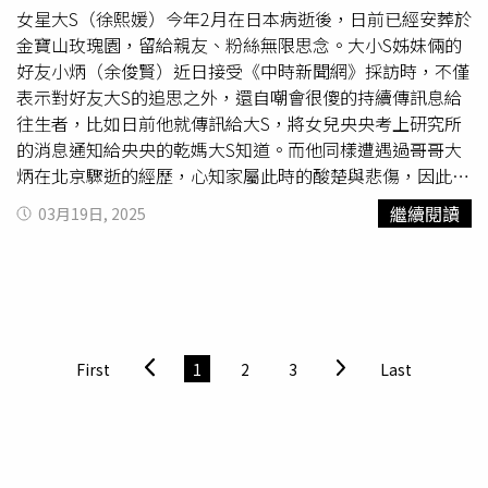
費死人的是那一家子，是S家，真正在消費的是這一家
女星大S（徐熙媛）今年2月在日本病逝後，日前已經安葬於
人」，他要網友去爬文、查證所有的新聞，「到底是誰放出
金寶山玫瑰園，留給親友、粉絲無限思念。大小S姊妹倆的
來的消息比較多，你看汪（小菲）那邊說話了嗎？汪小菲那
好友小炳（余俊賢）近日接受《中時新聞網》採訪時，不僅
邊就只有張蘭在說話」。
表示對好友大S的追思之外，還自嘲會很傻的持續傳訊息給
往生者，比如日前他就傳訊給大S，將女兒央央考上研究所
的消息通知給央央的乾媽大S知道。而他同樣遭遇過哥哥大
炳在北京驟逝的經歷，心知家屬此時的酸楚與悲傷，因此對
如今的小S感到十分心疼。據《中時新聞網》獨家報導，小
繼續閱讀
03月19日, 2025
炳在受訪時回憶起2012年大炳在北京病逝那天，他打電話
給大小S，當時小S曾難過表示「好不真實喔」，如今聽到記
者也說起大S的驟然離世「好不真實」，小炳憂傷地說到：
「我的心有點被震到。」小炳透露，其實自己在大炳走後，
一直有在持續做一件傻事，「我時常傳訊跟他講『要不要吃
宵夜喝酒？』小S曾笑過我說：「萬一他真的接了呢？』」
First
1
2
3
Last
小炳還表示自己現在也對大S做著一樣的事，「我日前有傳
訊告訴她『妳乾女兒央央考上研究所了』」還表示「相信大
炳會帶著大S去天堂好好玩」，讓人聞之不禁鼻酸。小炳還
談起小S在姊姊過世後的沉默跟冷靜，讓他十分心疼。「她