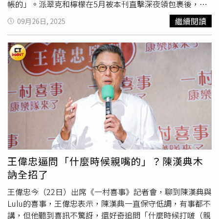
會用極端的方式去向媽媽「討愛」。而媽媽的用心Lily自然
帳的」。派翠克和檸檬在5月被本刊直擊深夜領包裹後，兩
有感受，還貼心表示：「媽媽一直是我的榜樣，我非常愛
人一同返回女方住所，被問和檸檬目前的關係，派翠克笑
繼續閱讀
09月26日, 2025
她，她也非常相信我，所以我有信心能跟媽媽一樣厲害！」
回：「我們沒有交往，是相處、最近還有一起出去。」而提
身材與面容姣好的Lily，一直都是時尚圈鎂光燈下的焦點。
到Lulu、陳漢典的婚訊，派翠克直言非常驚訝：「我看了很
（圖／翻攝自Lily IG）因為經常陪著媽媽，Lily了解媽媽對
多遍才相信，而且沒有任何交往的跡象，我跟檸檬出去領貨
大S的思念，Lily也曾透露過自己對姨媽大S同樣有著滿滿的
就被拍到。」搞笑自嘲和檸檬的緋聞。派翠克、蕭子墨一同
懷念，回憶起大S看到她的畫時說：「Lily 我們心靈相
出席義大利輕奢保養品牌活動。（圖／侯世駿攝）雖然《小
通！」當Lily在網路上受到酸民攻擊時，大S說：「姨媽半夜
姐不熙娣》原主持搭檔小S因
大S過世
告假節目，至今仍未確
一個一個在檢舉那些人。」就算小S開玩笑說Lily長得像是小
定回歸日期，但提到和代班主持吳姍儒Sandy的合作狀況，
林志玲時，大S也會搶話：「妳明明就是像姨媽！妳是姨媽
派翠克說：「很像同學的感覺，主持一半會聊小事，觀眾看
的孩子！」在大S眼中，Lily就是個寶藏女孩，大S也跟Lily
節目有發現，很像同學相處。」表示Sadny私下非常好相
約好，以後全家要在天堂會合，由此可見大S對小S女兒的
處，這次中秋節也有收到對方送的蛋黃酥。
愛，完全不輸自己的小孩。而Lily也將對大S姨媽的愛，透過
兩幅畫作表現出來，是一幅名為「barbie」的黃色，因為是
王偉忠逼問「什麼時候親嘴的」？陳漢典木
大S，才讓Lily更懂得做自己。
訥全招了
王偉忠今（22日）出席《一村喜事》記者會，聊到陳漢典與
Lulu的喜事，王偉忠表示，陳漢典一直保守低調，有事都不
講，但他聽到喜訊不驚訝，還好奇追問「什麼時候打啵（親