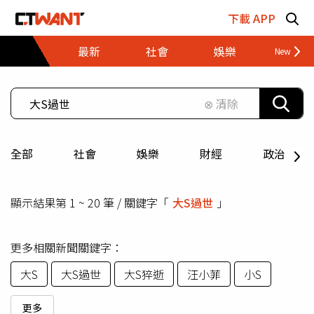
跳至主要內容區塊
下載 APP
最新
社會
娛樂
財經
⊗ 清除
全部
社會
娛樂
財經
政治
顯示結果第 1 ~ 20 筆 / 關鍵字「
大S過世
」
更多相關新聞關鍵字：
大S
大S過世
大S猝逝
汪小菲
小S
更多