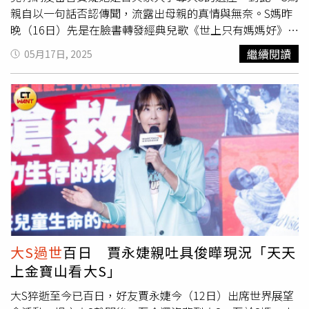
親自以一句話否認傳聞，流露出母親的真情與無奈。S媽昨
晚（16日）先是在臉書轉發經典兒歌《世上只有媽媽好》。
（圖／翻攝自黃春梅臉書 ）S媽昨晚（16日）先是在臉書轉
繼續閱讀
05月17日, 2025
發經典兒歌《世上只有媽媽好》，隨後又分享大S與具俊曄
2022年接受《VOGUETaiwan》訪問的影片，內容為兩人參
與夫妻快問快答挑戰。這些貼文流露出她對女兒的萬般掛
念，事實上，S媽在
大S過世
後身心受創，除多次發文悼念
外，還曾透露需要看身心科、甚至施打強心針才能勉強支
撐。這段期間，網友們紛紛留言打氣，希望她保重身體、堅
強面對未來。然而此時，竟有網友留言質疑她是否與家人爭
奪大S的遺產。有網友留言問：「徐媽媽，聽說您要跟兩個
家人爭遺產，不是真的吧？」對此，她在留言區親自回應：
「我都七十幾了跟家人爭什麼，我還想有什麼留給她（他）
們，最後決定要留（愛）給她們」。S媽表示自己70幾歲
了，沒有要跟晚輩爭遺產，反而想留愛給他們。（圖／翻攝
大S過世
百日 賈永婕親吐具俊曄現況「天天
自黃春梅臉書 ）S媽用簡單一句話，化解了爭議，也展現她
上金寶山看大S」
願將一切留給子女的寬厚態度。面對生命的無常與家庭的現
實矛盾，她選擇以愛作為回應，讓人動容。與此同時，汪小
大S猝逝至今已百日，好友賈永婕今（12日）出席世界展望