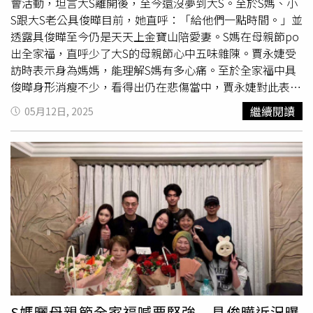
菲與Mandy婚事受到矚目。兩人登記結婚近一年，這次選在
會活動，坦言大S離開後，至今還沒夢到大S。至於S媽、小
北京補辦婚宴，婚紗更由汪小菲親自打造，鑲嵌999顆鑽
S跟大S老公具俊曄目前，她直呼：「給他們一點時間。」並
石，婚房也是他斥資購入、結束多年租屋生活，對妻子的用
透露具俊曄至今仍是天天上金寶山陪愛妻。S媽在母親節po
心可見一斑。汪小菲的好友李進良、田欣受邀擔任伴郎、伴
出全家福，直呼少了大S的母親節心中五味雜陳。賈永婕受
娘，一同見證喜事。汪小菲、Mandy今在北京辦婚宴。（圖
訪時表示身為媽媽，能理解S媽有多心痛。至於全家福中具
／翻攝Mandy抖音）對此，S媽也提及對前女婿汪小菲再婚
俊曄身形消瘦不少，看得出仍在悲傷當中，賈永婕對此表
的態度：「希望他們婚後能夠愛我的孫孫，熙媛用命生的孩
示：「我聽S媽說，姐夫（具俊曄）現在還是天天去金寶山
繼續閱讀
05月12日, 2025
子。」一句話道出身為外婆的盼望與牽掛。S媽在凌晨貼文
看大S，我想他還在很傷痛的修復期，給他們一點時間。」
中也透露，儘管孫子就在不遠處，卻因法律與現實無法相
小S因姊姊猝逝向節目《小姐不熙娣》告假半年，如今復出
見，讓她忍不住感嘆：「沒經他們同意，近在咫尺我卻不能
計畫傳出會暫緩，賈永婕提到小S，她坦言：「我覺得大家
看，什麼世界什麼法律？」令人心酸。
給她一點力量，她還是需要一點時間。」
S媽曬母親節全家福喊要堅強 具俊曄近況曝