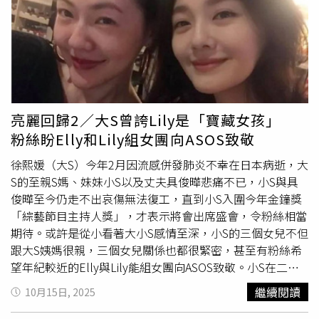
電視是這樣子重要的陪伴。」小S雖然打敗Lulu、陳漢典、
吳宗憲的《綜藝大熱門》拿下「最佳綜藝節目主持人獎」，
但Lulu透露，吳宗憲並不在意，結束後吳宗憲立刻上去給她
一個溫暖的擁抱，「我們都是大家都是很替她開心，然後想
要幫他加油跟打氣」。至於未來是否會跟吳宗憲繼續合作主
持？Lulu說：「會呀！憲哥真的像父親一樣，走紅毯前，他
還特別傳訊息給我，要穿什麼，結果他穿了最亮的黑色西
亮麗回歸2／大S曾誇Lily是「寶藏女孩」
裝，漢典看到傻眼，因為我跟憲哥比較搭，我們就像家人，
粉絲盼Elly和Lily組女團向ASOS致敬
在乎彼此。」
徐熙媛（大S）今年2月因流感併發肺炎不幸在日本病逝，大
S的至親S媽、妹妹小S以及丈夫具俊曄悲痛不已，小S與具
俊曄至今仍走不出哀傷無法復工，直到小S入圍今年金鐘獎
「綜藝節目主持人獎」，才表示將會出席盛會，令粉絲相當
期待。或許是從小看著大小S感情至深，小S的三個女兒不但
跟大S姨媽很親，三個女兒關係也都很緊密，甚至有粉絲希
望年紀較近的Elly與Lily能組女團向ASOS致敬。小S在二女
兒Lily及疑似Lily男友的陪伴下一起去看電影，心情頗不錯。
繼續閱讀
10月15日, 2025
（圖／本刊攝影組）小S的二女兒Lily一直被網友說神似大
S。（圖／翻攝自Lily IG）時報周刊CTWANT上月底也直擊