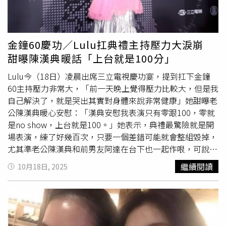
陪著走心。康永的文字藝術，總是如此動人又致命，叫人無
法不被觸動。」林志玲的賀卡被網友大讚很有文學氣息。
（圖／翻攝IG／蔡康永）林志玲筆觸細膩感人，令網友大讚
「志玲姐姐的文字好溫柔、好動人，把康永哥稱讚的深入骨
金鐘60慶功／Lulu扛典禮主持壓力大淚崩
髓」、「志玲的文筆有超越S」、「志玲真是人美又很有魅
甜曝陳漢典暖話「上台就是100分」
力，加上寫了有文字氣質的字」、「林志玲又赢了哦，很有
Lulu今（18日）凌晨出席三立電視慶功宴，提到扛下金鐘
文學氣息。」沒想到這些留言竟釣出小S逐一開嗆，「我不
60主持壓力非常大，「前一天晚上覺得壓力比較大，但是我
喜歡你這樣說」、「不可能」、「我要封鎖你」。小S因
大S
自己解決了，就是哭出其實對身體來說非常健康」她甜曝老
過世
悲傷過度，社群近乎停擺，睽違8個月她重返過往的狀
公陳漢典暖心安慰：「漢典安慰我表演只有零跟100，零就
態，讓不少粉絲開心又感動，「S回來了」、「熟悉的味
是no show，上台就是100。」她表示，典禮最驚險就是開
道」、「好開心看見妳的回覆，妳回來了」、「姐回歸，氣
場表演，練了好幾百次，只要一個差錯可能就會整組毀掉，
都來了，好愛這個狀態。」小S重返社群。（圖／翻攝IG／
尤其準老公陳漢典和前男友阿達在台下也一起作哏，可說是
蔡康永）小S漸漸回到最初的狀態。（圖／翻攝IG／蔡康
用肉身搞笑。Lulu也自爆其實開場表演的RAP是阿達幫忙寫
永） 在 Instagram 查看這則貼文 從 Instagram 分享的貼文
繼續閱讀
10月18日, 2025
詞，昨彩排時阿達也一起旁同。提到小S在姊姊
大S過世
後首
次公開露面就選在金鐘60，Lulu說：「我媽媽也在後台然後
她給了小S一個很大很大很大的擁抱，因為我覺得我們從小
就是看大S跟小S長大了，雖然說我沒有跟兩位姐姐那麽熟，
但是因為我會覺得他們就是我身邊的姐姐的感覺，原來就是