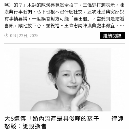
嘴）的？」木訥的陳漢典竟然全招了。王偉忠打趣表示，陳
漢典行事低調，私下也根本沒什麼社交，這次陳漢典突然說
有事情要講，一度誤會對方可能「要出櫃」，當聽到是結婚
喜訊，讓他放下心、並祝福。王偉忠誇陳漢典處事得宜，喜
訊提前通知長輩，當得知對象是Lulu，王偉忠比驚訝更感
繼續閱讀
09月22日, 2025
動，還逼問兩人交往的細節，沒想到陳漢典靦腆到不知如何
作答，最後才紅著臉承認「一年前才第一次接吻」，他推測
應該是去年得金鐘獎後天雷勾動地火。而小S此次入圍金鐘
獎，也確定會出席，這是在
大S過世
後，她首度公開亮相，
王偉忠透露已經有和小S電話聯絡，「有先恭喜她，她說一
定會去，會打扮得很漂亮，讓大家也知道，她很努力地要面
對未來。」
大S遭傳「婚內流產是具俊曄的孩子」 律師
怒駁：詆毀逝者