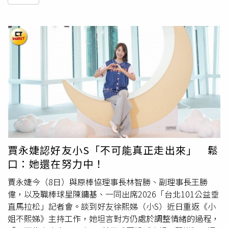
賈永婕認好友小S「不可能真正走出來」 鬆
口：她還在努力中！
賈永婕今（8日）與原棒協理事長林智勝、副理事長王勝
偉，以及職棒球星陳鏞基、一同出席2026「台北101公益垂
直馬拉松」記者會。談到好友徐熙娣（小S）近日重返《小
姐不熙娣》主持工作，她坦言對方仍處於調整情緒的過程，