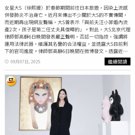
女星大S（徐熙媛）於春節期間前往日本旅遊，因染上流感
併發肺炎不治身亡。近月來傳出不少關於大S的不實傳聞，
而近期再出現網友聲稱，大S曾表示「與前夫汪小菲婚內流
產2次，孩子是第二任丈夫具俊曄的」。對此，大S北京代理
律師鄧高靜6日晚間發表嚴正聲明，否認一切指控，強調將
運用法律武器，維護其名譽的合法權益，並透露大S目前剩
下的官司進度。律師鄧高靜6日晚間在微博發文，透露近期
出現謠言，捏造有關自己的庭審內容，以及對大S進行侮
繼續閱讀
09月07日, 2025
辱、誹謗，且同時汪小菲母親張蘭亦前往司法局，以虛假的
「大S家人並未委託鄧高靜代理案件為由進行投訴，詆毀本
律師聲譽。」鄧高靜表示，自己代理過大S的3起官司，包含
2起民事案件、1起刑事自訴案件，且都與張蘭有關。而
大S
過世
後的代理情況，已於4月接受具俊曄、大S母親黃春梅的
委託，繼續代理起訴張蘭、抖音名譽權侵權案；刑事自訴案
則委託辦理終結程序，「該案從未開過正式庭審，更未出具
過判決，目前無任何生效法院文書。網傳該刑事自訴案件
『經過正式庭審並出具過判決』純屬捏造。」至於網傳大S
出軌、2018年流產的孩子是具俊曄的，並稱具DNA、血