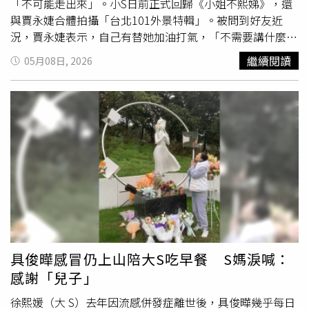
「不可能走出來」。小S日前正式回歸《小姐不熙娣》，還
與賈永婕合體拍攝「台北101外景特輯」。被問到好友近
況，賈永婕表示，自己有替她加油打氣，「不需要講什麼，
她主持功力一直都是行雲流水，不需要講什麼」。賈永婕說
繼續閱讀
05月08日, 2026
小S自從姊姊
大S過世
後，之前說復出後又退縮，中間本來是
有個過程，「她已經很努力了」。先前本刊曾於3月5日直
擊，小S錄製《小姐不熙娣》外景特輯時，工作結束後一度
情緒潰堤、當場落淚。對此，賈永婕譚眼小S在復出前，情
緒確實比較不穩定，至於最近是否有哭？，她低調回應：
「我不知道，復出之前好像有。」不過她也大讚小S對工作
態度始終認真，更透露，去年小S還未正式復出，就曾力挺
101跨年煙火幫忙錄製影片，當時因為不滿意效果，還主動
要求重錄，「她對工作非常認真」。賈永婕、原棒協理事長
林智勝、副理事長王勝偉，以及職棒球星陳鏞基、一同出席
2026「台北101公益垂直馬拉松」記者會。（圖／常朝貴
攝）談到小S是否已逐漸走出喪姊之痛，賈永婕表示：「我
具俊曄感冒仍上山陪大S吃早餐 S媽淚喊：
們沒有徹底聊過，但不可能，不可能有這種轉變。」直言大
感謝「兒子」
小S姊妹是生命共同體，「時間會拉長淡化傷痛，但不可能
真正走出來」。母親節將至，賈永婕也表示，若小S需要自
徐熙媛（大 S）去年因流感併發症離世後，具俊曄幾乎每日