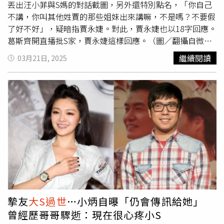
丟出汪小菲與S媽的對話截圖，另外還特別點名，「你自己
不講，你叫其他姓賈的那些姐妹出來講嘛，不是嗎？不要假
了好不好」，疑暗指賈永婕。對此，賈永婕也以18字回應。
葛斯齊開直播批S家，賈永婕這樣回應。（圖／翻攝自微
博、臉書） 針對葛斯齊暗指這個爆料的姐妹正是與徐家關
繼續閱讀
03月21日, 2025
係密切的賈永婕，對此，據《三立新聞網》引述證賈永婕回
應，她僅以18字表示，｢做人要有同理心。理智一點、善良
一點」！稍早，葛斯齊透過直播表示，
大S過世
後，媒體拍
到S幫齊聚大S家的豪宅，還傳出親友們開香檳跟大S作為最
後的道別，這些細節如何流出，「你們一家不通知，媒體不
會知道啦」，並質疑說就算不是用徐家出來講的方式，也是
透過姓賈的姐妹等之口說出，葛斯齊還特別點名「姓賈的姐
妹」，「我不喜歡這種人，太假了」。另外，葛斯齊還在臉
書上砲轟徐家向汪小菲討750萬，「那一家人別再噁心了，
是要所有天譴到妳們一家身上才會檢討嗎？」並曬出S媽和
汪小菲的對話截圖開嗆徐家，「逼我拿出東西嗎？給你體
面，不要臉我就不客氣了」。另外，葛斯齊在直播中質疑徐
摯友
大S過世
…小炳自曝「仍會傳訊給她」
家在大S離世後動作頻頻，像是徐家下葬儀式一切不符合常
曾經歷哥哥驟逝：現在很心疼小S
規，更覺得徐家自己在消費家人，葛斯齊強調，「真正在消