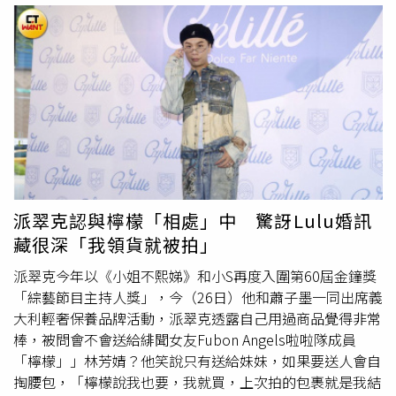
她與二女兒Lily去看電影，有女兒的陪伴的她精神看來很不
錯。回想起今年五月母親節前夕，小S曾發文表示：「大家
都跟我說要走出去，但我不想走去哪裡，因為妳會永遠在我
心裡，永遠，直到我們見面的那刻！」而細心的Lily不但和
姊姊、妹妹一人寫一張卡片給小S慶祝，也送花、下廚煎牛
排、煮麵，超級貼心的慶祝方式，讓原本因病無法過節的小
S心中相當溫暖。此外，Lily在卡片中真情流露寫下：「我知
道妳常常為了我們3個委屈自己。」讓收到卡片的小S邊讀邊
感動到淚流不止。
大S過世
後，小S僅在Lily的畫展上現身。
（圖／翻攝自小S臉書）今年六月底Lily舉辦畫展，也大方聊
派翠克認與檸檬「相處」中 驚訝Lulu婚訊
起媽媽小S和姨媽大S。（圖／翻攝自Elly.Lily.Alice臉書）由
藏很深「我領貨就被拍」
於大女兒Elly在國外念書，Lily曾說「想多找時間跟姊姊、
妹妹黏在一起」，表示三姊妹感情很好，而三個女兒的個性
派翠克今年以《小姐不熙娣》和小S再度入圍第60屆金鐘獎
不同，小S對她們教育方式也各有不同的方式，也花了許多
「綜藝節目主持人獎」，今（26日）他和蕭子墨一同出席義
時間陪伴，在讀書方面重視培養小孩的興趣而非專注成績，
大利輕奢保養品牌活動，派翠克透露自己用過商品覺得非常
不過人人稱讚小S很會教小孩，但她也反思過自己養育女兒
棒，被問會不會送給緋聞女友Fubon Angels啦啦隊成員
的方法好像「錯了」，因為她發現自己似乎比較寵愛Elly和
「檸檬」」林芳婧？他笑說只有送給妹妹，如果要送人會自
Lily，總會不小心冷落許老三Alice，導致未被關注的Alice才
掏腰包，「檸檬說我也要，我就買，上次拍的包裹就是我結