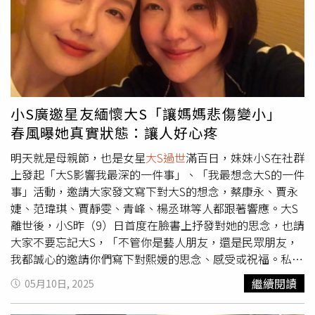
是這麼讓我覺得沒有距離，在我心裡早已有妳的位置…我會
放在心上，把妳教我的事記得。」
大S過世
3個多月，徐懷鈺
透露前陣子終於夢到大S，很真實、很漂亮，在夢裡大S告訴
她「沒事了」。徐懷鈺說道：「妳的善良妳的真誠妳的溫
暖，我會一直記得一直帶著，謝謝徐媽媽…擁有她們姐妹也
讓大家擁有了大小S。」 在 Instagram 查看這則貼文 從
Instagram 分享的貼文
小S廣邀星友緬懷大S「讓媽媽悲傷變小」
春風曝她真實狀態：讓人好心疼
明天就是母親節，也是女星
大S過世
滿百日，妹妹小S在社群
上發起「大S影響我最深的一件事」、「我最想念大S的一件
事」活動，邀請大家發文寫下對大S的想念，蔡康永、賈永
婕、范瑋琪、賈靜雯、青峰、楊丞琳等人都跟著響應。大S
離世後，小S昨（9）日首度在臉書上抒發對她的思念，也請
大家不要忘記大S，「不管你是藝人朋友，還是民眾朋友，
我都誠心的邀請你們寫下對熙媛的思念、感受或祝福。私心
的希望大家不要忘記她，也希望能藉由這份力量，讓我媽媽
繼續閱讀
05月10日, 2025
的悲傷能越來越小，平靜能越來越大，感謝。」小S發文
後，越來越多藝人發文響應，底下也都跟著hashtag「大S影