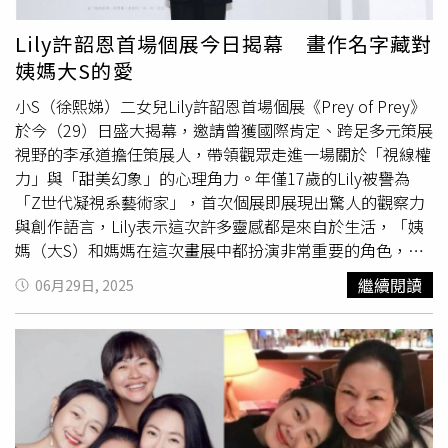
液、流產遺留物等物證及法醫鑑定報告為證，鄧高靜對此強
調「均屬捏造，庭審中不存在任何上述的證據，這種謠言是
Lily許韶恩首場個展今日揭幕 畫作名字藏對
在詆毀逝者。」最後，鄧高靜提到，對於大S的不幸離世表
姨媽大S的愛
示最深切的哀悼，「她是一位守法、善良、勇敢的女性，她
的名譽和尊嚴應當得到尊重和維護」，因此他們將對一切造
小S（徐熙娣）二女兒Lily許韶恩首場個展《Prey of Prey》
謠行為採取「零容忍」態度，堅決運用法律武器，維護大S
於今（29）日盛大揭幕，邀請曾獲國際肯定、跨足多元策展
名譽及其代理律師的合法權益。
視野的李承道擔任策展人，帶領觀眾走進一場關於「視線權
力」與「甜美幻象」的心理角力。年僅17歲的Lily被譽為
「Z世代凝視系藝術家」，首次個展即展現出驚人的觀察力
與創作語言，Lily表示這次許多靈感都是來自於生活，「姨
媽（大S）和媽媽在這次畫展中都扮演非常重要的角色，因
為媽媽給了我無限的支持，姨媽給了我無限的理解，所以我
繼續閱讀
06月29日, 2025
真的很愛他們。」展覽《Prey of Prey》（譯：獵物的獵
物）圍繞「偽烏托邦」的想像，靈感源自電影《黑天鵝》，
結合自身對「美」與「慾望」的觀察，創作出一系列看似純
真、實則擁有主動凝視能力的角色。展覽以「視線的權力反
轉」為核心概念，呈現Z世代如何在社群環境中面對觀看、
質疑觀看，並重新奪回主體位置。Lily分享：「一直以來被
關注覺得蠻新奇的，我覺得有許多正面的影響，也有一些不