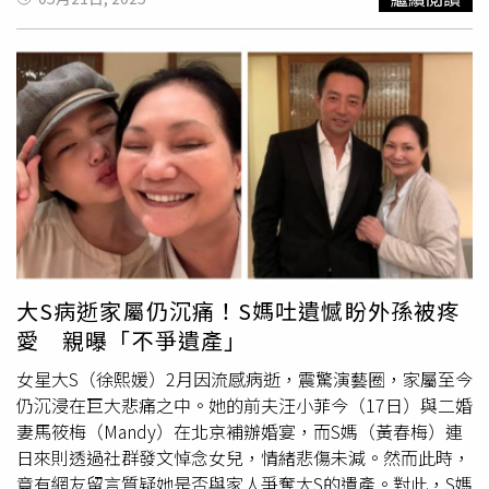
Deby小版畫》絹印作品，限量發售 100張，每張皆由Lily許
寶山玫瑰園，並於3月15日完成下葬儀式。大S的好友賈永
韶恩親筆簽名，作為首次個展的珍藏紀錄。Deby作為Lily筆
婕，日前出席公益活動受訪時透露「S媽說他（具俊曄）每
下最具代表性的角色之一，象徵著甜美與主體意識的交錯張
天都去金寶山看大S，現在還在很傷痛的修復期。」賈永婕
力，此次以絹印方式重現，呈現出不同於原作的細膩質地與
也表示具俊曄正著手設計大S的紀念銅像，預計在
大S過世
滿
視覺層次，讓喜愛她創作語彙的觀眾，也能將這份凝視帶回
周年前可以完成。從母親節曝光的小S一家與S媽、具俊曄的
日常收藏。
合照可以看到，面頰消瘦，看起來相當憔悴。S媽就坦言，
具俊曄最近變瘦、變黑，都是因為去墓園陪伴大S。同樣葬
在金寶山的名人還有鄧麗君、嚴凱泰等人，天后李玟也有紀
念銅像設置在此。大S的墓地距離2019年過世的男星高以翔
之墓，僅有20公尺，最近就有網友到金寶山看望高以翔的紀
念雕像時，偶遇具俊曄，這名網友發文提到「偶遇具俊曄探
望大S，愛情的最佳代表」，當原PO被其他網友問到「真的
大S病逝家屬仍沉痛！S媽吐遺憾盼外孫被疼
嗎？偶遇了具？有緣刷到您的貼文」，原PO也回覆「去探
愛 親曝「不爭遺產」
望高高的時候，已偶遇兩次。」
女星大S（徐熙媛）2月因流感病逝，震驚演藝圈，家屬至今
仍沉浸在巨大悲痛之中。她的前夫汪小菲今（17日）與二婚
妻馬筱梅（Mandy）在北京補辦婚宴，而S媽（黃春梅）連
日來則透過社群發文悼念女兒，情緒悲傷未減。然而此時，
竟有網友留言質疑她是否與家人爭奪大S的遺產。對此，S媽