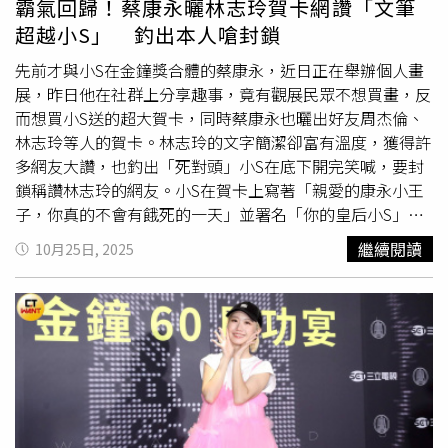
霸氣回歸！蔡康永曬林志玲賀卡網讚「文筆
超越小S」 釣出本人嗆封鎖
先前才與小S在金鐘獎合體的蔡康永，近日正在舉辦個人畫
展，昨日他在社群上分享趣事，竟有觀展民眾不想買畫，反
而想買小S送的超大賀卡，同時蔡康永也曬出好友周杰倫、
林志玲等人的賀卡。林志玲的文字簡潔卻富有溫度，獲得許
多網友大讚，也釣出「死對頭」小S在底下開完笑喊，要封
鎖稱讚林志玲的網友。小S在賀卡上寫著「親愛的康永小王
子，你真的不會有餓死的一天」並署名「你的皇后小S」。
蔡康永發文表示，這張賀卡大得驚人，「大到比我的畫還要
繼續閱讀
10月25日, 2025
大」，有趣的是，現場竟有觀展民眾詢問能否購買這張賀
卡，讓他哭笑不得。他笑說，身為畫家仍有「僅存的尊
嚴」，便對對方說：「這卡不賣的。你買畫吧，你買了畫，
我把賀卡當贈品送你。」最後這筆交易順利成交，蔡康永也
打趣表示：「這個業績應該算是小S達成的吧。」小S送上超
大賀卡，竟吸引買家上門。（圖／翻攝IG／蔡康永）此外，
蔡康永也曬出周杰倫、林志玲等好友的花籃賀卡，林志玲寫
上：「你看得透人心，卻從不刺傷人；你懂得心事，還願意