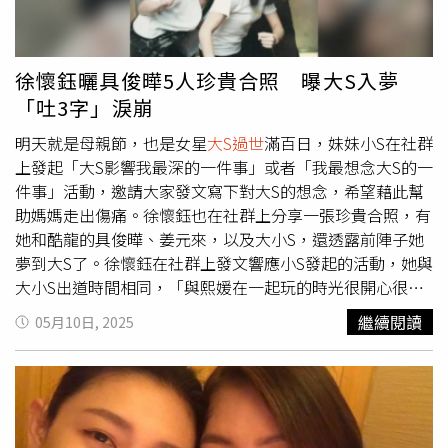
巴瘦太多了啦，心疼」 、「歐巴像詩句裡面的…對酒當
歌，強樂還無味。衣帶漸寬終不悔。爲伊消得人憔悴，請好
好保重身體。」
徐懷鈺曬具俊曄5人珍貴合照 曝大S入夢
「吐3字」淚崩
明天就是母親節，也是女星
大S過世
滿百日，妹妹小S在社群
上發起「大S影響我最深的一件事」或者「我最想念大S的一
件事」活動，邀請大家發文寫下對大S的想念，希望藉此幫
助媽媽走出傷痛。徐懷鈺也在社群上分享一張珍貴合照，有
她和酷龍的具俊曄、姜元來，以及大小S，還透露前陣子她
夢到大S了。徐懷鈺在社群上發文響應小S發起的活動，她與
大小S出道時間相同，「與熙媛在一起玩的時光很開心很放
鬆，可以真正的讓我做自己。她的真誠是可以讓人感受的到
繼續閱讀
05月10日, 2025
的，很溫暖…很喜歡那種氛圍。」徐懷鈺提到，大S常常教
她一些自己不懂的事，鼓勵她勇敢追求想做的事情、勇敢做
自己。即使後來因忙碌而聯繫變少，偶爾在工作中相遇或搭
同班飛機，兩人依然能愉快地聊天。某次徐懷鈺因為工作關
係，需要大S錄影片給她，大S二話不說就答應幫忙，「她就