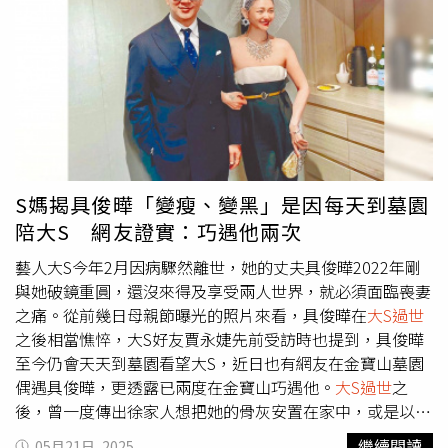
『oh my god！姨媽一定會非常喜歡』，結果我們兩個就窩
果我沒做到，妳應該又會說：『徐熙娣，妳都幾歲了，還不
在這個畫前，邊哭邊聊了好久啊。」而在獵人的系列作品
會照顧媽媽？』」真摯文字讓網友感動落淚，藝人朋友與粉
中，黃色頭髮的「Barbie」以大S英文名命名，藏著Lily對姨
絲也紛紛留言打氣。然而在發文後，小S便未再更新近況，
媽的愛。而Lily自己則最喜歡「Star girl」，「因為star girl
顯見仍深陷喪姊之痛。而大S走後，S媽多次在社群上抒發心
就是我自己，我想對大家說，每個人都是獨一無二的星星，
情，深夜她發文表示，小S不希望她在晚上10點多時，跟臉
我們都有自己的亮點，在面對困難、面對黑暗時，我們只會
書朋友們互動，因為這段時間是她傷心、哭泣的時刻，S媽
更加閃亮，所以要繼續追求我們的夢想。」Lily也表示未來
無奈問：「那我70多歲了半夜三更，我能幹什麼，就是哭
想繼續走藝術這條路。
大S過世
後出的「Barbie」（左2）以
嗎？」而後相隔10多分鐘，S媽再度發文寫著「好想我的心
大S英文名命名。（圖／侯世駿攝）作為本次展覽策展人，
肝寶貝喔！」令大批網友鼻酸，紛紛留言安慰S媽，「阿姨
S媽揭具俊曄「變瘦、變黑」是因每天到墓園
李承道以其深厚的國際藝術實踐背景與跨界策展經驗，為
您要加油～大S永遠都在您身邊」、「徐媽媽，我會很捨不
陪大S 網友證實：巧遇他兩次
Lily首次個展注入嶄新觀看維度。李承道曾於2009年獲得村
得你的眼淚，小S的眼淚，小S大姐的眼淚，你們要多保重，
上隆主辦的Geisai藝術大獎，成為當年度唯一受村上隆代理
你們是那麼善良的一家人」、「晚上是情緒最濃的時候，人
藝人大S今年2月因病驟然離世，她的丈夫具俊曄2022年剛
的台灣藝術家，並在東京、倫敦、香港等國際藝壇嶄露頭
會變得反覆無常，難以控制，這段時間您就盡情的發洩吧，
與她破鏡重圓，還沒來得及享受兩人世界，就必須面臨喪妻
角。近年更與導演廖人帥、作家方文山合作多部藝術影像與
想哭就不要壓抑，講再多，也需要時間來治癒您」、「好心
之痛。從前幾日母親節曝光的照片來看，具俊曄在
大S過世
跨域創作，並積極投身青年藝術推廣與視覺文化實踐。李承
疼徐媽，抱抱徐媽」、「徐媽媽你還有兩個寶貝女兒和六個
之後相當憔悴，大S好友賈永婕先前受訪時也提到，具俊曄
道直言：「我教過超過1200位藝術系學生，但像Lily這樣，
可愛懂事的孫孫，照顧好自己，才能讓孩子們安心，加油，
至今仍會天天到墓園看望大S，近日也有網友在金寶山墓園
年僅17歲就擁有明確視角、豐沛創作能量與自我語彙掌握力
我們都支持你。」
偶遇具俊曄，更透露已兩度在金寶山巧遇他。
大S過世
之
的創作者極為罕見，Lily許韶恩在創作道路上可謂是充滿前
後，曾一度傳出徐家人想把她的骨灰安置在家中，或是以樹
景的青年藝術家。」本次展覽也特別推出《Deby系列｜
葬方式下葬，在具俊曄的堅持下，大S的骨灰最終安葬於金
繼續閱讀
05月21日, 2025