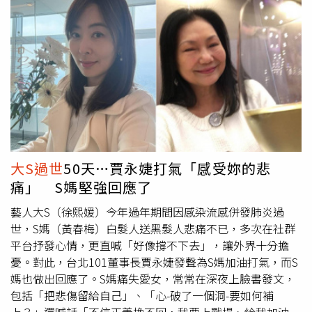
響我最深的1件事」、「我最想念大S的1件事」、「徐媽媽
請好好愛護自己」。玖壹壹成員春風一早就發文透露，凌晨
接到小S的電話，「平常時打來都精氣神十足的她，今天的
聲音聽起來特別的薄弱」，讓人好心疼。春風透露，小S有
個母親節願望，希望大家每一個人能幫她發一篇文章，希望
大家能把這份善良傳遞下去，春風也向小S溫暖喊話「姐…
妳要堅強喔！」春風曬出與小S對話，她希望大家能發一篇
文，把善良傳遞下去。（圖／春風IG）
大S過世
50天…賈永婕打氣「感受妳的悲
痛」 S媽堅強回應了
藝人大S（徐熙媛）今年過年期間因感染流感併發肺炎過
世，S媽（黃春梅）白髮人送黑髮人悲痛不已，多次在社群
平台抒發心情，更直喊「好像撐不下去」，讓外界十分擔
憂。對此，台北101董事長賈永婕發聲為S媽加油打氣，而S
媽也做出回應了。S媽痛失愛女，常常在深夜上臉書發文，
包括「把悲傷留給自己」、「心-破了一個洞-要如何補