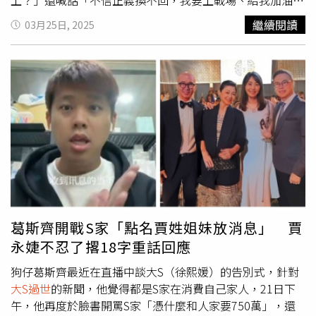
上？」還喊話「不信正義換不回，我要上戰場、給我加油
吧！」、「他是騙子-我是傻」疑似開戰汪小菲，期間還2度
繼續閱讀
03月25日, 2025
更換大頭貼。S媽本月9日甚至坦言：「有一個感覺！好像撐
不下去耶-苦」，短短一句「撐不下去」嚇壞不少人，網友
紛紛留言打氣：「很難撐，這就是無常人生」、「阿姨，請
您要好好吃飯，好好睡覺」、「我們一起陪妳悲傷」等。然
而，S媽在13日凌晨，短短半小時轉發了8次「把悲傷留給
自己」貼文，顯然依舊無法走出喪女悲痛。S媽回應賈永
婕。（圖／翻攝自賈永婕臉書）賈永婕看了相當擔心，22日
在臉書發文寫下：「徐媽媽我們感同身受妳的悲痛！但是妳
要好好照顧自己，我們愛你！你保重！」S媽則在23日晚間
回應：「愛妳，有妳們這群寶貝淘靠著、我一定要挺過去、
50天了」，對此賈永婕也再次送上鼓勵和祝福，「徐媽媽加
油，不要被惡人影響！」
葛斯齊開戰S家「點名賈姓姐妹放消息」 賈
永婕不忍了撂18字重話回應
狗仔葛斯齊最近在直播中談大S（徐熙媛）的告別式，針對
大S過世
的新聞，他覺得都是S家在消費自己家人，21日下
午，他再度於臉書開罵S家「憑什麼和人家要750萬」，還