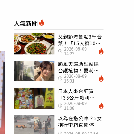
人氣新聞
父親節聚餐點3千合
菜！「15人擠10人
2026-08-09
桌」她餓到崩潰
14:23
網傻眼：讓店家看
笑話
颱風天讓助理站陽
台護植物！愛莉莎
2026-08-09
莎挨轟 笑回：他
16:31
不會被吹出去
日本人來台狂買
「35公斤戰利
2026-08-09
品」 連拜拜用紅
11:08
盤、「小心地滑」
告示牌也帶回家
以為在搭公車？2女
拖行李箱直闖停機
坪「揮手攔機」
2026-08-09 12:54