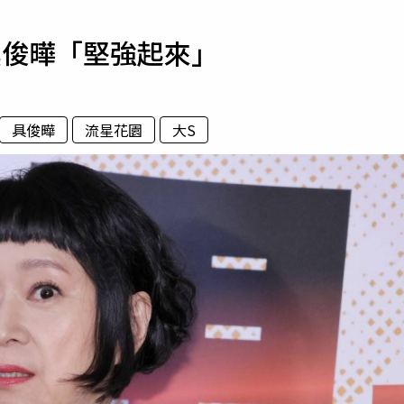
寵物
具俊曄「堅強起來」
運勢
運動
梅酒
具俊曄
流星花園
大S