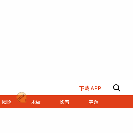
下載 APP
國際
永續
影音
專題