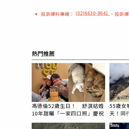
(02)6630-8641
投訴爆料專線：
、投訴
熱門推薦
馮德倫52歲生日！ 舒淇結婚
55歲
10年甜曬「一家四口照」慶祝
天！同
求助：
PR