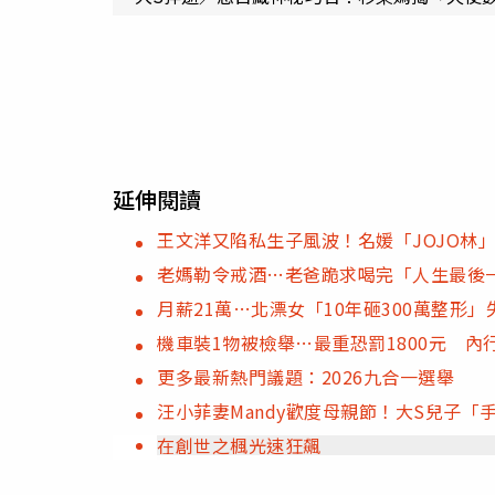
延伸閱讀
王文洋又陷私生子風波！名媛「JOJO林」
老媽勒令戒酒…老爸跪求喝完「人生最後
月薪21萬…北漂女「10年砸300萬整形
機車裝1物被檢舉…最重恐罰1800元 
更多最新熱門議題：2026九合一選舉
汪小菲妻Mandy歡度母親節！大S兒子「
在創世之楓光速狂飆