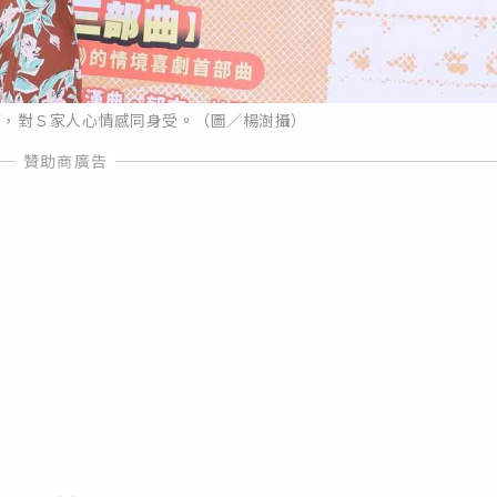
痛，對Ｓ家人心情感同身受。（圖／楊澍攝）