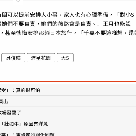
時間可以提前安排大小事，家人也有心理準備，「對小S
籲她們不要自責，她們的煎熬會是自責。」王月也能設
苦，甚至懊悔安排那趟日本旅行，「千萬不要這樣想，還
具俊曄
流星花園
大S
感受」：真的很可怕
演出
救場發聲了
稱「壯如牛」原因有洋蔥
數字」：更肯定妳羽化回歸