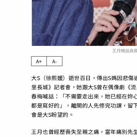
王月喊話具
A+
A-
大S（徐熙媛）逝世百日，傳出S媽因悲傷
里長城》記者會，她跟大S曾在偶像劇《流
春梅喊話：「不需要走出來，她已經在妳
都是寫好的」，離開的人先修完功課，留
會是大S盼望的。
王月也曾經歷喪失至親之痛，當年痛別先