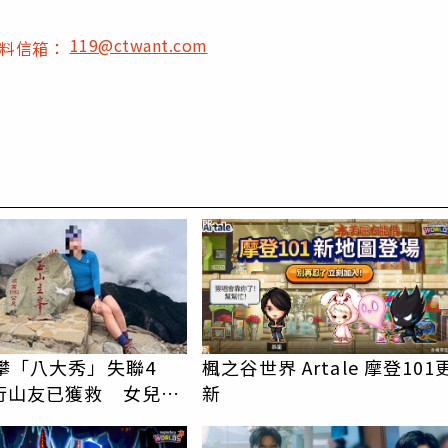
119@ctwant.com
爆料信箱：
PR
女攀「八大秀」失聯4
楓之谷世界 Artale 摩登101
行山友已獲救 女兒急
新
剩我媽媽還沒找到