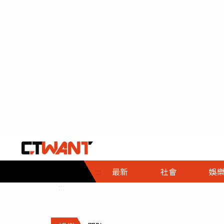
社會首頁
娛樂首頁
財經首頁
政
:::
最新
社會
娛
時事
即時
熱線
:::
直擊
大條
人物
調查
專題
３Ｃ