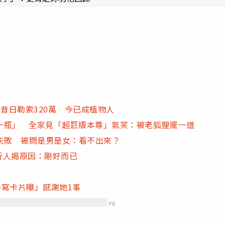
昔日勒索320萬 今已成植物人
一瓶」 全家見「超巨版本尊」氣笑：被老狐狸擺一道
」失敗 被問是男是女：看不出來？
內行人揭原因：剛好而已
手寫卡片曝」感謝她1事
PR