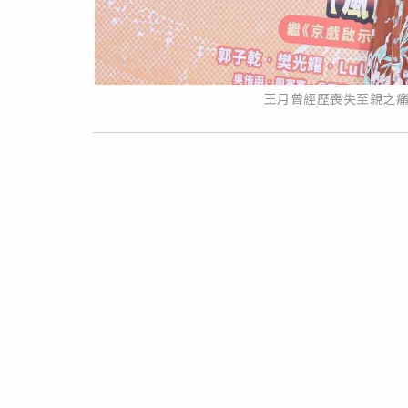
王月曾經歷喪失至親之