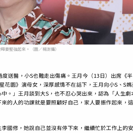
俊曄要堅強起來。（圖／楊澍攝）
過度送醫，小S也難走出傷痛。王月今（13日）出席《半
星花園》演母女，深厚感情不在話下，王月向小S、S媽
心中。」王月談到大S，也不忍心哭出來，認為「人生劇
下來的人的功課就是要照顧好自己，家人要振作起來，
生李國修，她說自己並沒有停下來，繼續忙於工作上的