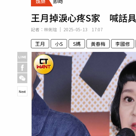
娛樂
即時
人物
汽車
王月掉淚心疼S家 喊話
專欄
房產新勢力
記者：
林俐瑄
2025-05-13 17:07
王月
小S
S媽
黃春梅
李國修
Next