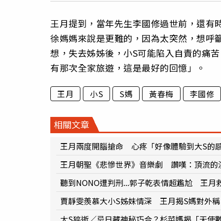
王月提到，當年先生李國修過世前，還有
徐媽媽來說是更難的，因為太突然，想呼
想，失去姊姊後，小S可能陷入自責的痛
有那次全家旅遊，這是最好的回憶」。
王月
小S
S媽
黃春梅
李國修
相關文章
王月兩度開腦搶命 心疼「好像體驗到大S的
王月朝聖《悲慘世界》音樂劇 讚嘆：頂流的
聽到NONO遭判刑...郭子乾表情超尷尬 王月
賈靜雯羨慕大小S姊妹情深 王月揭S媽對外
大S猝逝／忌日藏神秘巧合？杉菜媽揭「天使