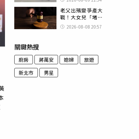
荒謬影片曝網傻眼
老父出殯變爭產大
戰！大女兒「堵門
鎖靈堂」討千萬
2026-08-08 20:57
法院判決出爐
關鍵熱搜
廚房
蔣萬安
媳婦
旅遊
新北市
男星
黃
本
這
安