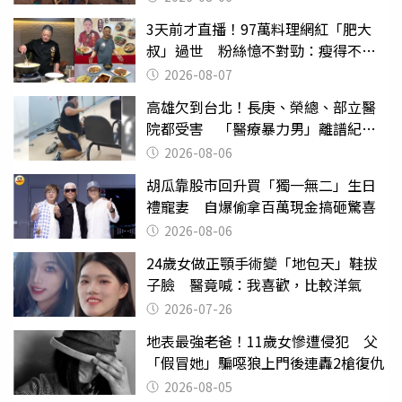
3天前才直播！97萬料理網紅「肥大
叔」過世 粉絲憶不對勁：瘦得不合
理
2026-08-07
高雄欠到台北！長庚、榮總、部立醫
院都受害 「醫療暴力男」離譜紀錄
曝光
2026-08-06
胡瓜靠股市回升買「獨一無二」生日
禮寵妻 自爆偷拿百萬現金搞砸驚喜
2026-08-06
24歲女做正顎手術變「地包天」鞋拔
子臉 醫竟喊：我喜歡，比較洋氣
2026-07-26
地表最強老爸！11歲女慘遭侵犯 父
「假冒她」騙噁狼上門後連轟2槍復仇
2026-08-05