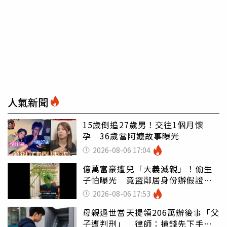
人氣新聞
15歲倒追27歲男！交往1個月懷
孕 36歲當阿嬤故事曝光
2026-08-06 17:04
億萬富豪遭兒「大義滅親」！偷生
子怕曝光 竟盜鄰居身份辦假證落
戶
2026-08-06 17:53
母親過世當天提領206萬辦後事「父
子遭判刑」 律師：搶錢先下手是