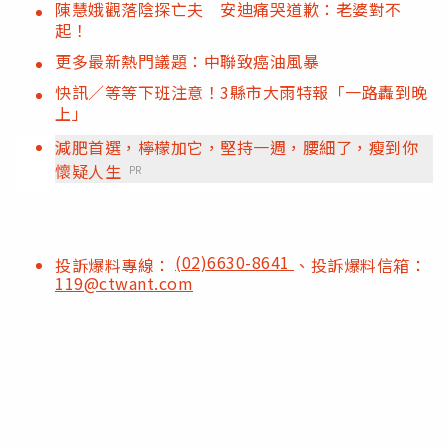
陳慧娥觀落陰探亡夫 安迪痛哭道歉：老婆對不
起！
更多最新熱門議題：中聯致癌油風暴
快訊／等等下班注意！3縣市大雨特報「一路轟到晚
上」
減肥首選，檸檬加它，堅持一週，腰細了，瘦到你
懷疑人生
PR
(02)6630-8641
投訴爆料專線：
、投訴爆料信箱：
119@ctwant.com