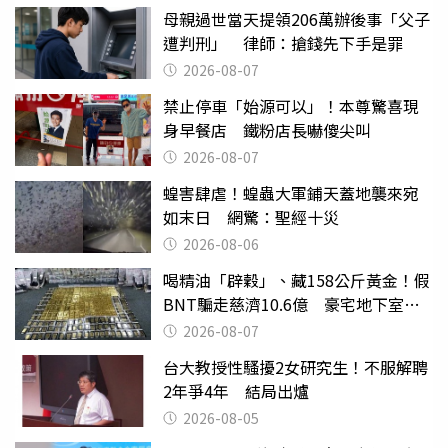
母親過世當天提領206萬辦後事「父子
遭判刑」 律師：搶錢先下手是罪
2026-08-07
禁止停車「始源可以」！本尊驚喜現
身早餐店 鐵粉店長嚇傻尖叫
2026-08-07
蝗害肆虐！蝗蟲大軍鋪天蓋地襲來宛
如末日 網驚：聖經十災
2026-08-06
喝精油「辟穀」、藏158公斤黃金！假
BNT騙走慈濟10.6億 豪宅地下室竟
挖出乾鮑金庫
2026-08-07
台大教授性騷擾2女研究生！不服解聘
2年爭4年 結局出爐
2026-08-05