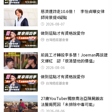
慈濟遭詐走10.6億！ 李怡貞曝女律
師背景提4疑點
2026-08-07
做到這點才有資格說愛你
台灣癌症基金會
前員工才轉投李多慧！Joeman再談建
文爆紅 認「很清楚他的價值」
2026-08-06
做到這點才有資格說愛你
台灣癌症基金會
27歲YouTuber獨旅喬治亞陳屍飯店
法醫揭死因「未排除中毒可能」
2026-08-06