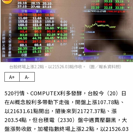
台股終場上漲2.2點，以21526.03點作收。（圖／報系資料照）
A+
A-
520行情、COMPUTEX利多發酵，台股今（20）日
在AI概念股利多帶動下走強，開盤上漲107.78點、
以21631.61點開出，隨後來到21727.37點、漲
203.54點，但台積電（2330）盤中遇賣壓翻黑，大
盤漲勢收斂，加權指數終場上漲2.2點，以21526.03