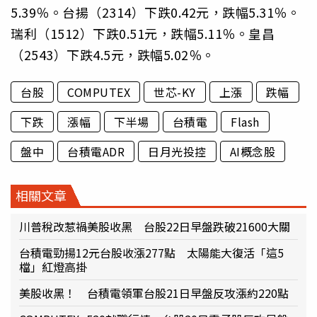
5.39％。台揚（2314）下跌0.42元，跌幅5.31％。
瑞利（1512）下跌0.51元，跌幅5.11％。皇昌
（2543）下跌4.5元，跌幅5.02％。
台股
COMPUTEX
世芯-KY
上漲
跌幅
下跌
漲幅
下半場
台積電
Flash
盤中
台積電ADR
日月光投控
AI概念股
相關文章
川普稅改惹禍美股收黑 台股22日早盤跌破21600大關
台積電勁揚12元台股收漲277點 太陽能大復活「這5
檔」紅燈高掛
美股收黑！ 台積電領軍台股21日早盤反攻漲約220點