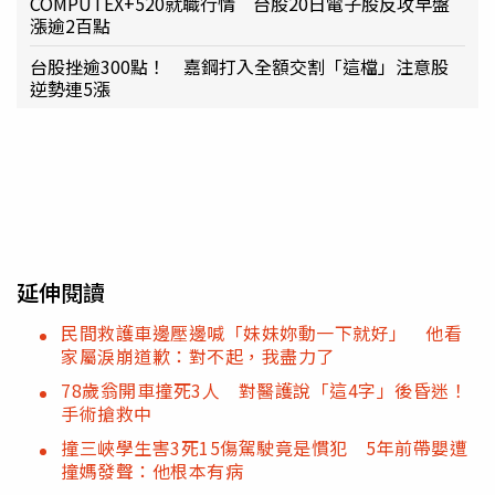
COMPUTEX+520就職行情 台股20日電子股反攻早盤
漲逾2百點
台股挫逾300點！ 嘉鋼打入全額交割「這檔」注意股
逆勢連5漲
延伸閱讀
民間救護車邊壓邊喊「妹妹妳動一下就好」 他看
家屬淚崩道歉：對不起，我盡力了
78歲翁開車撞死3人 對醫護說「這4字」後昏迷！
手術搶救中
撞三峽學生害3死15傷駕駛竟是慣犯 5年前帶嬰遭
撞媽發聲：他根本有病