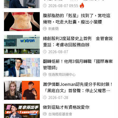
罪
2026-08-07 09:55
腹部脂肪的「剋星」找到了，常吃這
幾物，吃走大肚囊，瘦出小蠻腰
新素簡
緯創股利2度延發史上首例 金管會說
重話：考慮收回股務自辦
2026-08-07
翻轉低薪！他用3個月轉職「國際專案
管理師」
恆逸教育訓練中心
蕭伊情斷Joeman認先提分手和封鎖！
「黑底白文」首發聲：停止父權思維
物化女性
2026-07-28
做到這點才有資格說愛你
台灣癌症基金會