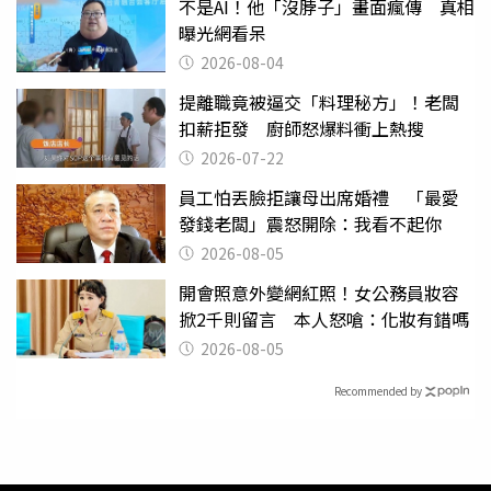
不是AI！他「沒脖子」畫面瘋傳 真相
曝光網看呆
2026-08-04
提離職竟被逼交「料理秘方」！老闆
扣薪拒發 廚師怒爆料衝上熱搜
2026-07-22
員工怕丟臉拒讓母出席婚禮 「最愛
發錢老闆」震怒開除：我看不起你
2026-08-05
開會照意外變網紅照！女公務員妝容
掀2千則留言 本人怒嗆：化妝有錯嗎
2026-08-05
Recommended by