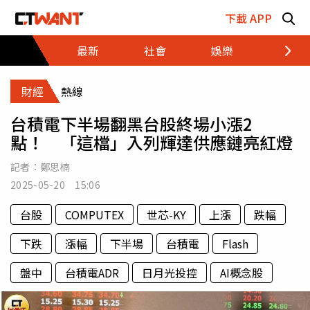
跳至主要內容區塊
下載 APP
最新
社會
娛樂
財經
財經
熱線
台積電下半場翻黑台股終場小漲2
點！ 「這檔」入列輝達供應鏈亮紅燈
記者：
鄭思楠
2025-05-20 15:06
台股
COMPUTEX
世芯-KY
上漲
跌幅
下跌
漲幅
下半場
台積電
Flash
盤中
台積電ADR
日月光投控
AI概念股