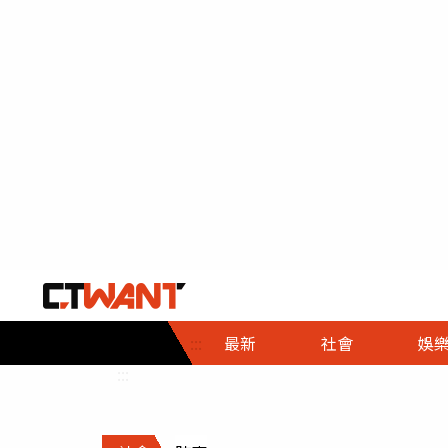
社會首頁
娛樂首頁
財經首頁
政
:::
最新
社會
娛
時事
即時
熱線
:::
直擊
大條
人物
調查
專題
３Ｃ