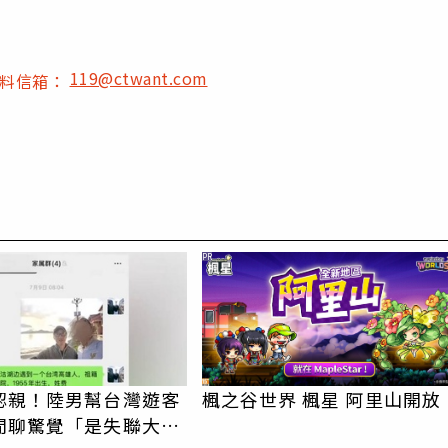
119@ctwant.com
爆料信箱：
PR
認親！陸男幫台灣遊客
楓之谷世界 楓星 阿里山開放
閒聊驚覺「是失聯大