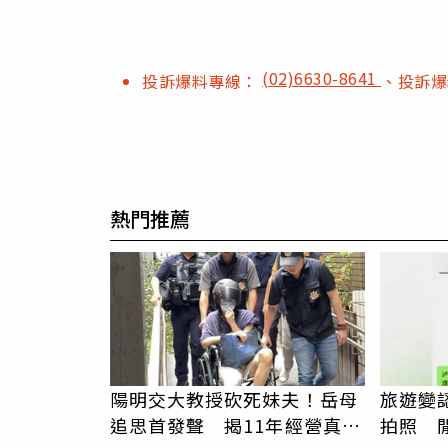
(02)6630-8641
投訴爆料專線：
、投訴
熱門推薦
陽明交大教授砍死妹夫！岳母
旅遊變
追思首發聲 揭11年經營真相
拍照 