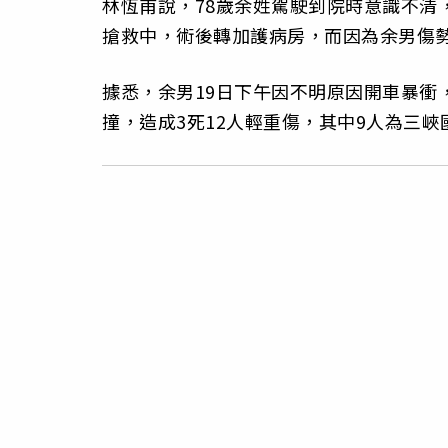
林恆甫說，78歲余姓駕駛到院時意識不清
搶救中，術後轉加護病房，而因為余男傷
據悉，余男19日下午因不明原因開車暴衝
撞，造成3死12人輕重傷，其中9人為三峽