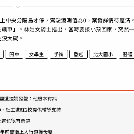
撞上中央分隔島才停，駕駛酒測值為0，案發詳情待釐清
在飆車」。林姓女騎士指出，當時要接小孩回家，突然
住沒大礙。
開車
女學生
手術
昏迷
北大國小
醫護
帶嬰遭撞媽發聲：他根本有病
師、社工進駐2校提供輔導支持
配置也很有問題
5年前曾衝上人行道撞母嬰