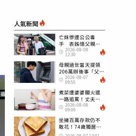
人氣新聞
亡妹慘遭公公毒
手 表姊憶父親節
2026-08-08
前夕：小舅舅仍到
12:30
殯儀館陪她說話
母親過世當天提領
206萬辦後事「父子
2026-08-07
遭判刑」 律師：
09:55
搶錢先下手是罪
煮菜遭婆婆關火還
一路追罵！丈夫勸
2026-08-08
別計較「媽媽老
09:06
了」 人妻超崩
潰：我像台傭
坐擁百萬存款仍不
敢花！74歲獨居翁
「1餐只吃1片吐
2026-08-07 12:01