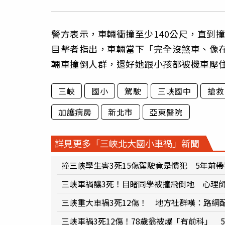
警方表示，車輛衝撞至少140公尺，直到
目擊者指出，車輛當下「完全沒煞車、像
輛車撞倒人群，還好她跟小孩都被機車壓
三峽
國小
駕駛
三峽國中
搶救
加護病房
新北市
亞東醫院
詳見更多「三峽北大國小車禍」新聞
撞三峽學生害3死15傷駕駛竟是慣犯 5年前
三峽車禍釀3死！目睹同學被撞飛倒地 心理
三峽重大車禍3死12傷！ 地方社群嘆：路網
三峽車禍3死12傷！78歲翁被爆「有前科」 