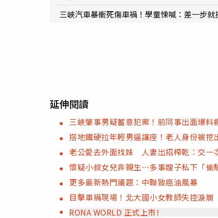
三峽汽車暴衝死傷車禍！學童悚喊：差一步就
延伸閱讀
三峽肇事男疑蓄意犯案！前同事出面爆料
搭地鐵硬拉年輕男逼讓座！老人身份被挖
老公愛去外面找妹 人妻出招榨乾：交一次
懷疑小叔女兒非親生…多事嫂子私下「偷驗
更多最新熱門議題：中聯致癌油風暴
目擊車禍現場！北大國小女教師失控淚崩 
RONA WORLD 正式上市!