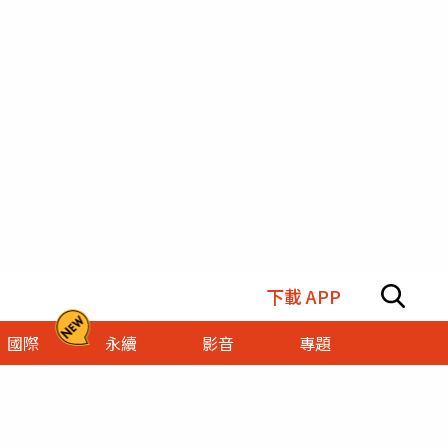
下載 APP
國際
永續
影音
專題