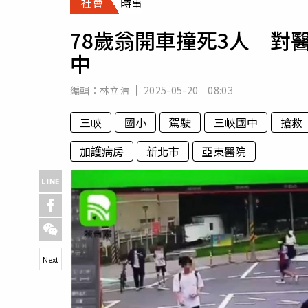
社會
時事
人物
汽車
78歲翁開車撞死3人 對
專欄
中
房產新勢力
編輯：
林立浩
2025-05-20 08:03
三峽
國小
駕駛
三峽國中
搶救
加護病房
新北市
亞東醫院
Next