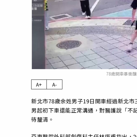
78歲開車暴衝
A+
A-
新北市78歲余姓男子19日開車經過新北市
男起初下車還能正常溝通，對醫護說「不
待釐清。
亞東醫院外科部創傷科主任林恆甫指出，2