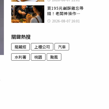
司」 半年後暴瘦
買195元鹹酥雞忘帶
嚇壞女兒
錢！老闆神操作
「倒找5元」 全網
2026-08-07 16:01
看哭：這就是台灣
關鍵熱搜
龍藏經
上櫃公司
汽車
水利署
桃園
颱風
余
有