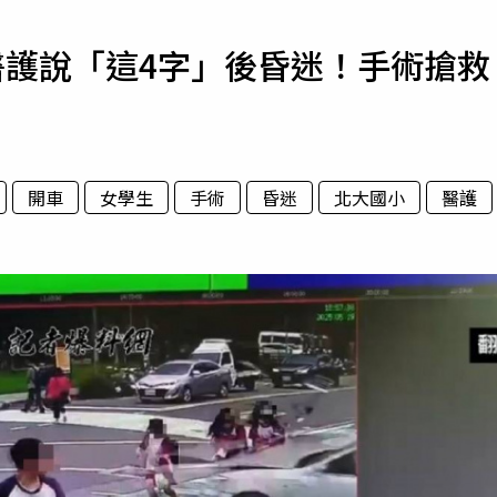
寵物
醫護說「這4字」後昏迷！手術搶救
運勢
運動
梅酒
開車
女學生
手術
昏迷
北大國小
醫護