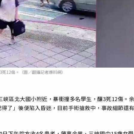
釀3死12傷。（圖／翻攝記者爆料網）
三峽區北大國小附近，暴衝撞多名學生，釀3死12傷。
記得了」後便陷入昏迷，目前手術搶救中，事故細節還
0日下午院方收4名患者，肇事余男、三峽國中15歲女學