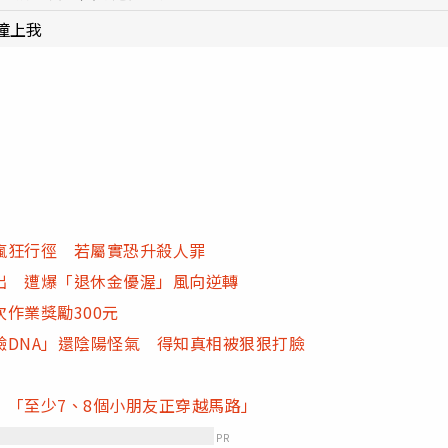
撞上我
瘋狂行徑 若屬實恐升殺人罪
出 遭爆「退休金優渥」風向逆轉
作業獎勵300元
DNA」還陰陽怪氣 得知真相被狠狠打臉
「至少7、8個小朋友正穿越馬路」
PR