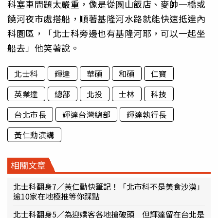
科塞車問題太嚴重，像是從圓山飯店、麥帥一橋或
饒河夜市處搭船，順著基隆河水路就能快速抵達內
科園區，「北士科旁邊也有基隆河耶，可以一起坐
船去」他笑著說。
北士科
輝達
華碩
和碩
仁寶
英業達
總部
北投
士林
科技
台北市長
輝達台灣總部
輝達執行長
黃仁勳演講
相關文章
北士科翻身7／黃仁勳快筆記！「北市科不是美食沙漠」
逾10家在地極推等你踩點
北士科翻身5／為迎嬌客各地搶破頭 但輝達留在台北是