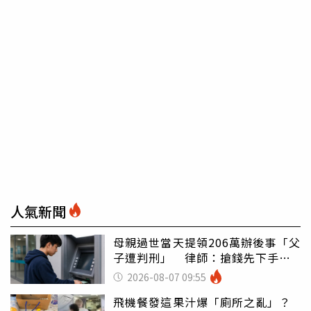
人氣新聞
母親過世當天提領206萬辦後事「父
子遭判刑」 律師：搶錢先下手是
罪
2026-08-07 09:55
飛機餐發這果汁爆「廁所之亂」？