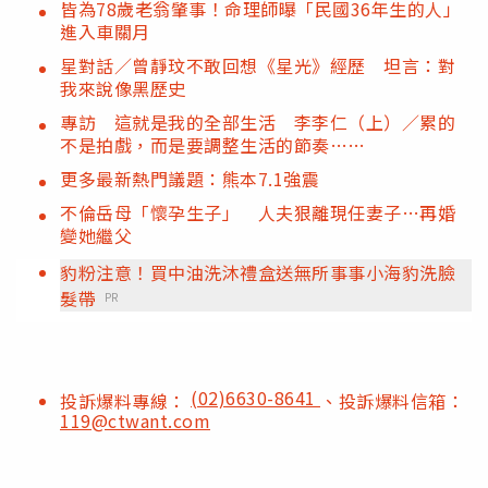
皆為78歲老翁肇事！命理師曝「民國36年生的人」
進入車關月
星對話／曾靜玟不敢回想《星光》經歷 坦言：對
我來說像黑歷史
專訪 這就是我的全部生活 李李仁（上）／累的
不是拍戲，而是要調整生活的節奏……
更多最新熱門議題：熊本7.1強震
不倫岳母「懷孕生子」 人夫狠離現任妻子…再婚
變她繼父
豹粉注意！買中油洗沐禮盒送無所事事小海豹洗臉
髮帶
PR
(02)6630-8641
投訴爆料專線：
、投訴爆料信箱：
119@ctwant.com