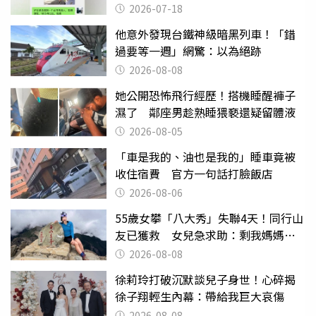
2026-07-18
他意外發現台鐵神級暗黑列車！「錯
過要等一週」網驚：以為絕跡
2026-08-08
她公開恐怖飛行經歷！搭機睡醒褲子
濕了 鄰座男趁熟睡猥褻還疑留體液
2026-08-05
「車是我的、油也是我的」睡車竟被
收住宿費 官方一句話打臉飯店
2026-08-06
55歲女攀「八大秀」失聯4天！同行山
友已獲救 女兒急求助：剩我媽媽還
沒找到
2026-08-08
徐莉玲打破沉默談兒子身世！心碎揭
徐子翔輕生內幕：帶給我巨大哀傷
2026-08-08