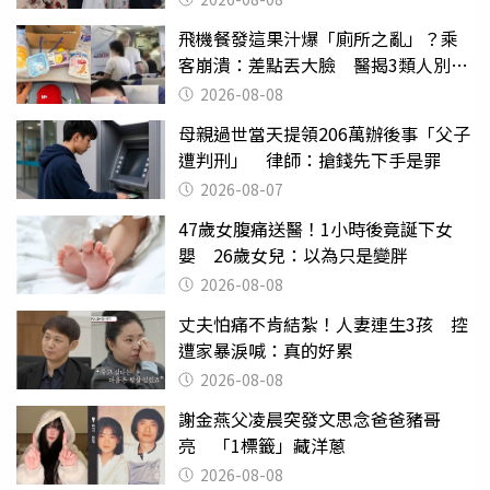
飛機餐發這果汁爆「廁所之亂」？乘
客崩潰：差點丟大臉 醫揭3類人別亂
喝
2026-08-08
母親過世當天提領206萬辦後事「父子
遭判刑」 律師：搶錢先下手是罪
2026-08-07
47歲女腹痛送醫！1小時後竟誕下女
嬰 26歲女兒：以為只是變胖
2026-08-08
丈夫怕痛不肯結紮！人妻連生3孩 控
遭家暴淚喊：真的好累
2026-08-08
謝金燕父凌晨突發文思念爸爸豬哥
亮 「1標籤」藏洋蔥
2026-08-08