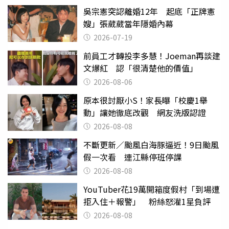
吳宗憲突認離婚12年 起底「正牌憲
嫂」張葳葳當年隱婚內幕
2026-07-19
前員工才轉投李多慧！Joeman再談建
文爆紅 認「很清楚他的價值」
2026-08-06
原本很討厭小S！家長曝「校慶1舉
動」讓她徹底改觀 網友洗版認證
2026-08-08
不斷更新／颱風白海豚逼近！9日颱風
假一次看 連江縣停班停課
2026-08-08
YouTuber花19萬開箱度假村「到場遭
拒入住＋報警」 粉絲怒灌1星負評
2026-08-08