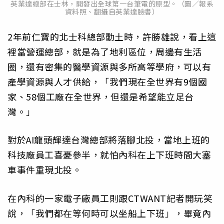
英業達總部在士林，開發出全球第一台筆電的原型。（圖／報系
資料照、翻攝自英業達臉書）
2年前仁寶的北士科總部動土時，許勝雄說，看上這
裡當營運總部，就是為了地利區位，周邊有生活
圈，還有密集的醫學資源與多所高等學府，可以有
產學資源與人才供給，「我們現在全世界有9個國
家、58個工廠在全世界，但還是希望能立足台
灣。」
對於AI龍頭輝達台灣總部將落腳北投，當地上班的
科技廠員工喜憂參半，就怕內科在上下班時間大塞
車事件重現北投。
在內科的一家電子廠員工則跟CTWANT記者開玩笑
說，「我們都在等何時可以坐船上下班」，畢竟內