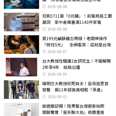
2026-08-08
狂刷3711筆「0元購」！前電商員工鑽
漏洞 家中倉庫塞滿1143件家電
2026-08-08
買195元鹹酥雞忘帶錢！老闆神操作
「倒找5元」 全網看哭：這就是台灣
2026-08-07
台大教授性騷擾2女研究生！不服解聘
2年爭4年 結局出爐
2026-08-05
陽明交大教授砍死妹夫！岳母追思首
發聲 揭11年經營真相駁「爭產」
2026-08-02
旅遊變認親！陸男幫台灣遊客拍照
閒聊驚覺「是失聯大伯」奇蹟重逢