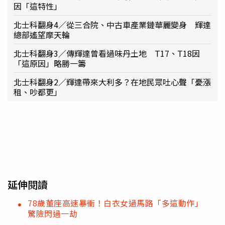
因「這特性」
北士科翻身4／從三合院、中古車產業鏈華麗變身 輝達
總部遙望摩天輪
北士科翻身3／傳輝達曾看過味丹土地 T17、T18因
「這原因」略勝一籌
北士科翻身2／輝達帶來大利多？在地民眾吐心聲「憂漲
租、吵都更」
延伸閱讀
78歲董座高速暴衝！白衣女過馬路「多這動作」
驚險閃過一劫