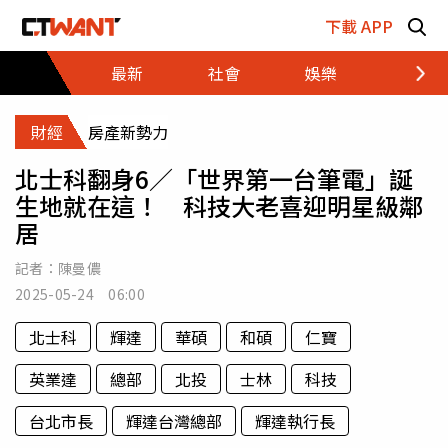
跳至主要內容區塊
下載 APP
最新
社會
娛樂
財經
財經
房產新勢力
北士科翻身6／「世界第一台筆電」誕
生地就在這！ 科技大老喜迎明星級鄰
居
記者：
陳曼儂
2025-05-24 06:00
北士科
輝達
華碩
和碩
仁寶
英業達
總部
北投
士林
科技
台北市長
輝達台灣總部
輝達執行長