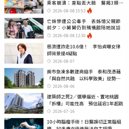
乘客崩潰：差點丟大臉 醫揭3類人
別亂喝
2026-08-08 15:53
亡妹慘遭公公毒手 表姊憶父親節
前夕：小舅舅仍到殯儀館陪她說話
2026-08-08 12:30
慈濟遭詐走10.6億！ 李怡貞曝女律
師背景提4疑點
2026-08-07
房市急凍多數建商縮手 泰和茂憑藉
「與自然共融 以科學致美」逆勢翻
盤
2026-08-06
建築師之死2／選舉逼近、置地桃園
「拆樓」可能性高 預估延宕1年起跳
2026-07-16
10小時腦瘤手術！日醫誤切正常腦組
織 50多歲女術後無法自主呼吸