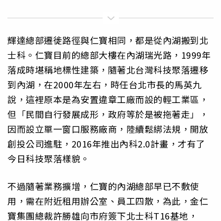
輝達總部遷徙路徑與仁寶相同，都是從內湖搬到北
士科。仁寶目前的總部大樓在內湖瑞光路，1999年
落成時堪稱地標性建築，隨著北台灣科技聚落遷移
到內湖，在2000年左右，時任台北市長的馬英九
說，這裡原本是為安置違章工廠而設的輕工業區，
但「民間自行發展成形，政府等於是被拖著走」，
因而設立單一窗口服務廠商，陸續鬆綁法規，開放
創投公司進駐，2016年推出內科2.0計畫，才有了
今日科技聚落樣貌。
不過隨著業務擴增，仁寶的內湖總部早已不敷使
用，需在附近租用辦公室、員工四散，為此，金仁
寶集團總裁許勝雄向市府簽下北士科T16基地，