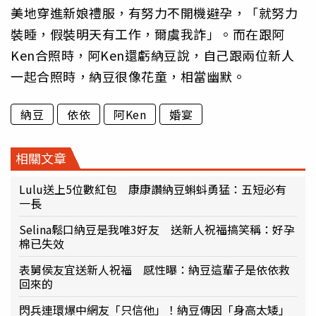
美地穿進新娘禮服，有努力不開機避孕，「就努力
裝睡，假裝明天有工作，爾虞我詐」。而在跟阿
Ken合照時，阿Ken還虧納豆說，自己跟兩位新人
一起合照時，納豆很像花童，相當幽默。
納豆
依依
阿Ken
婚宴
相關文章
Lulu送上5位數紅包 康康讚納豆蝌蚪勇猛：五短必有
一長
Selina鬆口納豆是我唯3好友 送新人祝福搞笑稱：好孕
棉已失效
表舅侯友宜送新人祝福 感性曝：納豆這輩子是依依救
回來的
閃兵連環爆中網友「只信他」！納豆傳因「身高太矮」