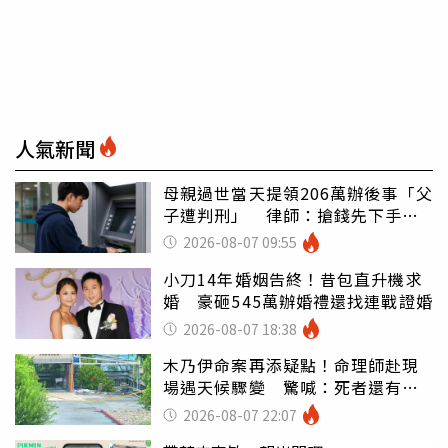
人氣新聞
母親過世當天提領206萬辦後事「父
子遭判刑」 律師：搶錢先下手是
罪
2026-08-07 09:55
小刀14年婚姻告終！昔包直升機求
婚 豪砸545萬辦婚禮還找連戰證婚
2026-08-07 18:38
木乃伊命案再添疑點！命理師赴現
場遇天候驟變 驚喊：死者還有冤
屈
2026-08-07 22:07