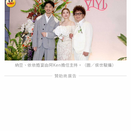
納豆、依依婚宴由阿Ken擔任主持。（圖／侯世駿攝）