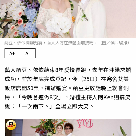
納豆、依依補辦婚宴，兩人大方在媒體面前接吻。（圖／侯世駿攝）
A+
A-
藝人納豆、依依結束8年愛情長跑，去年在沖繩求婚
成功，並於年底完成登記，今（25日）在寒舍艾美
飯店席開50桌，補辦婚宴。納豆更放話晚上就會洞
房，「今晚會連做8次」，婚禮主持人阿Ken則搞笑
說：「一次兩下。」全場立即大笑。