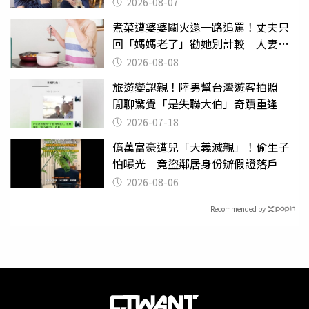
2026-08-07
煮菜遭婆婆關火還一路追罵！丈夫只
回「媽媽老了」勸她別計較 人妻超
崩潰：我像台傭
2026-08-08
旅遊變認親！陸男幫台灣遊客拍照
閒聊驚覺「是失聯大伯」奇蹟重逢
2026-07-18
億萬富豪遭兒「大義滅親」！偷生子
怕曝光 竟盜鄰居身份辦假證落戶
2026-08-06
Recommended by