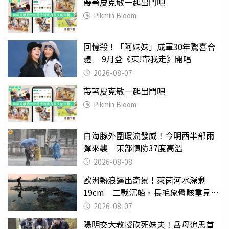
帶著皮克敏一起出門吧
Pikmin Bloom
回憶殺！「阿妹妹」成軍30年驚喜合
體 9月登《東!帶我走》開唱
2026-08-07
帶著皮克敏一起出門吧
Pikmin Bloom
白海豚外圍環流發威！今明西半部雨
彈來襲 東部慎防37度高溫
2026-08-08
歐洲熱浪逼出奇景！萊茵河水深剩
19cm 二戰沉船、長毛象骨骸重見天
日
2026-08-07
陽明交大教授砍死妹夫！岳母追思首