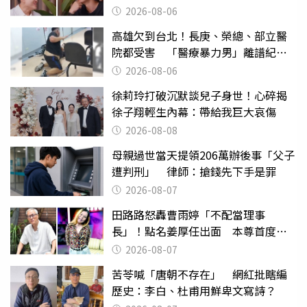
2026-08-06
高雄欠到台北！長庚、榮總、部立醫
院都受害 「醫療暴力男」離譜紀錄
曝光
2026-08-06
徐莉玲打破沉默談兒子身世！心碎揭
徐子翔輕生內幕：帶給我巨大哀傷
2026-08-08
母親過世當天提領206萬辦後事「父子
遭判刑」 律師：搶錢先下手是罪
2026-08-07
田路路怒轟曹雨婷「不配當理事
長」！點名姜厚任出面 本尊首度回
應了
2026-08-07
苦苓喊「唐朝不存在」 網紅批瞎編
歷史：李白、杜甫用鮮卑文寫詩？