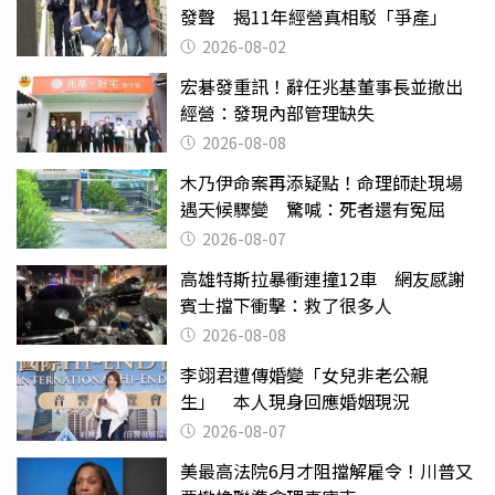
發聲 揭11年經營真相駁「爭產」
2026-08-02
宏碁發重訊！辭任兆基董事長並撤出
經營：發現內部管理缺失
2026-08-08
木乃伊命案再添疑點！命理師赴現場
遇天候驟變 驚喊：死者還有冤屈
2026-08-07
高雄特斯拉暴衝連撞12車 網友感謝
賓士擋下衝擊：救了很多人
2026-08-08
李翊君遭傳婚變「女兒非老公親
生」 本人現身回應婚姻現況
2026-08-07
美最高法院6月才阻擋解雇令！川普又