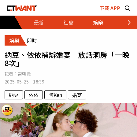
跳至主要內容區塊
下載 APP
最新
社會
娛樂
財經
娛樂
即時
納豆、依依補辦婚宴 放話洞房「一晚
8次」
記者：
常朝貴
2025-05-25 18:39
納豆
依依
阿Ken
婚宴