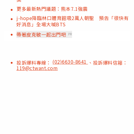
更多最新熱門議題：熊本7.1強震
j-hope降臨林口體育館吸2萬人朝聖 預告「很快有
好消息」全場大喊BTS
帶著皮克敏一起出門吧
PR
(02)6630-8641
投訴爆料專線：
、投訴爆料信箱：
119@ctwant.com