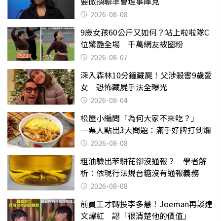
要撤換聯準會理事庫克
2026-08-08
9歲女孩60公斤又如何？站上啦啦隊C
位驚艷全場 千萬網友被圈粉
2026-08-07
深入森林10分鐘藏屍！父涉殺害9歲愛
女 恐怖藏屍手法全曝光
2026-08-04
松屋小編問「為何大家不來吃？」
一票人點出3大問題：滿手好牌打到爛
2026-08-08
粗油驗出苯駢芘卻沒通報？ 學者解
析：依現行法規台糖沒有通報義務
2026-08-08
前員工才轉投李多慧！Joeman再談建
文爆紅 認「很清楚他的價值」