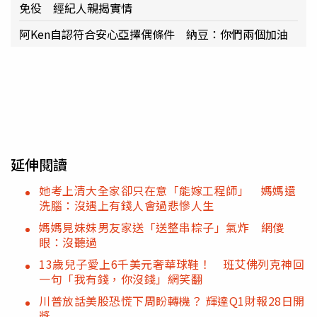
免役 經紀人親揭實情
阿Ken自認符合安心亞擇偶條件 納豆：你們兩個加油
延伸閱讀
她考上清大全家卻只在意「能嫁工程師」 媽媽還
洗腦：沒遇上有錢人會過悲慘人生
媽媽見妹妹男友家送「送整串粽子」氣炸 網傻
眼：沒聽過
13歲兒子愛上6千美元奢華球鞋！ 班艾佛列克神回
一句「我有錢，你沒錢」網笑翻
川普放話美股恐慌下周盼轉機？ 輝達Q1財報28日開
獎