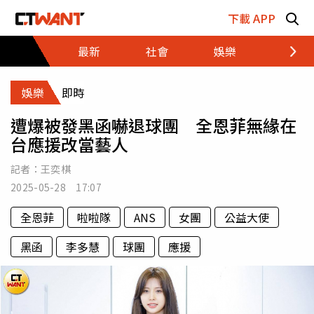
跳至主要內容區塊
下載 APP
最新
社會
娛樂
財經
娛樂
即時
遭爆被發黑函嚇退球團 全恩菲無緣在
台應援改當藝人
記者：
王奕棋
2025-05-28 17:07
全恩菲
啦啦隊
ANS
女團
公益大使
黑函
李多慧
球團
應援