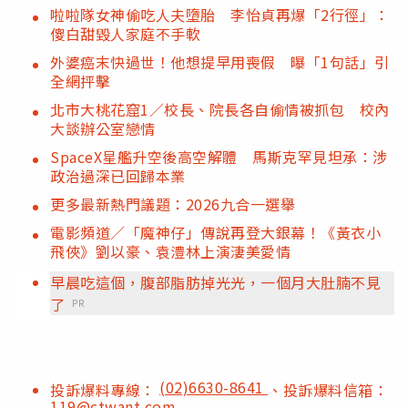
啦啦隊女神偷吃人夫墮胎 李怡貞再爆「2行徑」：
傻白甜毀人家庭不手軟
外婆癌末快過世！他想提早用喪假 曝「1句話」引
全網抨擊
北市大桃花窟1／校長、院長各自偷情被抓包 校內
大談辦公室戀情
SpaceX星艦升空後高空解體 馬斯克罕見坦承：涉
政治過深已回歸本業
更多最新熱門議題：2026九合一選舉
電影頻道／「魔神仔」傳說再登大銀幕！《黃衣小
飛俠》劉以豪、袁澧林上演淒美愛情
早晨吃這個，腹部脂肪掉光光，一個月大肚腩不見
了
PR
(02)6630-8641
投訴爆料專線：
、投訴爆料信箱：
119@ctwant.com