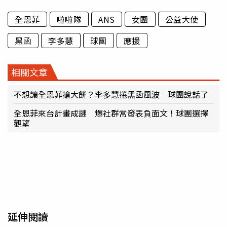
全恩菲
啦啦隊
ANS
女團
公益大使
黑函
李多慧
球團
應援
相關文章
不想讓全恩菲搶大餅？李多慧捲黑函風波 球團說話了
全恩菲來台計畫成謎 爆社群常發表負面文！球團選擇
觀望
延伸閱讀