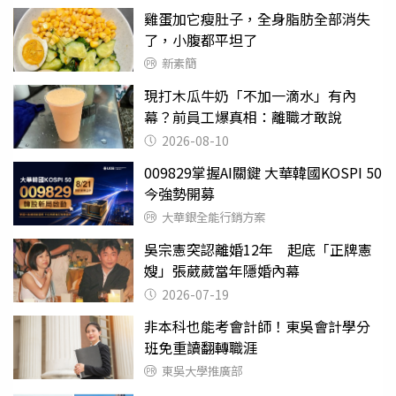
雞蛋加它瘦肚子，全身脂肪全部消失
了，小腹都平坦了
新素簡
現打木瓜牛奶「不加一滴水」有內
幕？前員工爆真相：離職才敢說
2026-08-10
009829掌握AI關鍵 大華韓國KOSPI 50
今強勢開募
大華銀全能行銷方案
吳宗憲突認離婚12年 起底「正牌憲
嫂」張葳葳當年隱婚內幕
2026-07-19
非本科也能考會計師！東吳會計學分
班免重讀翻轉職涯
東吳大學推廣部