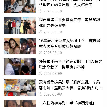
法鑑定」結果出爐 丈夫怒告了
2026-08-10
同台老婆六月舊愛霍正奇 李易笑認
進組前先做醫美
2026-08-10
16年歲月全寫在女兒身上？ 鍾麗緹
林志穎今昔照掀凍齡熱議
2026-08-10
外籍車手來台「領完就跑」！4人快閃
犯案全栽了 機場也逃不掉
2026-08-09
飛機餐發這果汁爆「廁所之亂」？乘
客崩潰：差點丟大臉 醫揭3類人別亂
喝
2026-08-08
一次性內褲穿到一半「褲頭分離」