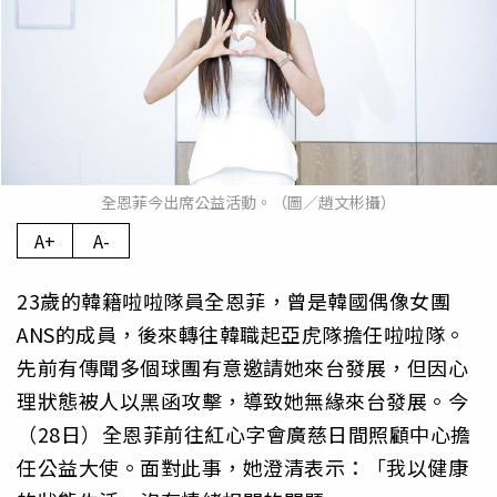
全恩菲今出席公益活動。（圖／趙文彬攝）
A+
A-
23歲的韓籍啦啦隊員全恩菲，曾是韓國偶像女團
ANS的成員，後來轉往韓職起亞虎隊擔任啦啦隊。
先前有傳聞多個球團有意邀請她來台發展，但因心
理狀態被人以黑函攻擊，導致她無緣來台發展。今
（28日）全恩菲前往紅心字會廣慈日間照顧中心擔
任公益大使。面對此事，她澄清表示：「我以健康