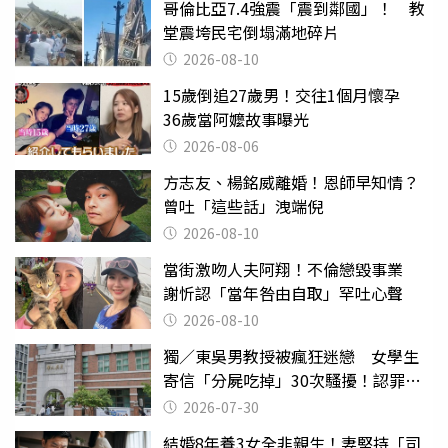
哥倫比亞7.4強震「震到鄰國」！ 教
堂震垮民宅倒塌滿地碎片
2026-08-10
15歲倒追27歲男！交往1個月懷孕
36歲當阿嬤故事曝光
2026-08-06
方志友、楊銘威離婚！恩師早知情？
曾吐「這些話」洩端倪
2026-08-10
當街激吻人夫阿翔！不倫戀毀事業
謝忻認「當年咎由自取」罕吐心聲
2026-08-10
獨／東吳男教授被瘋狂迷戀 女學生
寄信「分屍吃掉」30次騷擾！認罪免
關
2026-07-30
結婚8年養3女全非親生！妻堅持「司