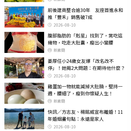
前後建商整合逾30年 友座首進永和
推「豐禾」銷售破7成
2026-08-10
腹部脂肪的「剋星」找到了，常吃這
幾物，吃走大肚囊，瘦出小蠻腰
新素簡
姜厚任小24歲女友爆「改名改不
停」！她揭2大問題：在期待他什麼？
2026-08-10
雞蛋加一物就能減掉大肚腩，堅持一
週，腰細了，瘦到你懷疑人生！
新素簡
快訊／方志友、楊銘威宣布離婚！11
年婚姻畫句點：永遠是家人
2026-08-10