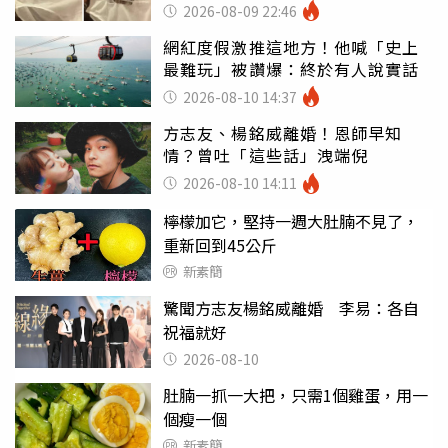
看光
2026-08-09 22:46
網紅度假激推這地方！他喊「史上
最難玩」被讚爆：終於有人說實話
2026-08-10 14:37
方志友、楊銘威離婚！恩師早知
情？曾吐「這些話」洩端倪
2026-08-10 14:11
檸檬加它，堅持一週大肚腩不見了，
重新回到45公斤
新素簡
驚聞方志友楊銘威離婚 李易：各自
祝福就好
2026-08-10
肚腩一抓一大把，只需1個雞蛋，用一
個瘦一個
新素簡