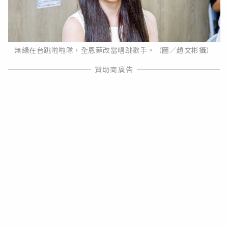
無緣在台跳啦啦隊，全恩菲改當唱跳歌手。（圖／趙文彬攝）