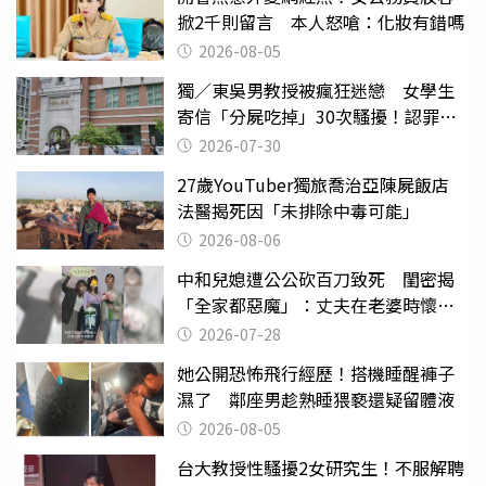
掀2千則留言 本人怒嗆：化妝有錯嗎
2026-08-05
獨／東吳男教授被瘋狂迷戀 女學生
寄信「分屍吃掉」30次騷擾！認罪免
關
2026-07-30
27歲YouTuber獨旅喬治亞陳屍飯店
法醫揭死因「未排除中毒可能」
2026-08-06
中和兒媳遭公公砍百刀致死 閨密揭
「全家都惡魔」：丈夫在老婆時懷孕
摔東西
2026-07-28
她公開恐怖飛行經歷！搭機睡醒褲子
濕了 鄰座男趁熟睡猥褻還疑留體液
2026-08-05
台大教授性騷擾2女研究生！不服解聘