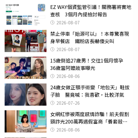
EZ WAY個資監管引議！關務署將實地
查核 3個月內提檢討報告
2026-08-07
禁止停車「始源可以」！本尊驚喜現
身早餐店 鐵粉店長嚇傻尖叫
2026-08-07
15歲倒追27歲男！交往1個月懷孕
36歲當阿嬤故事曝光
2026-08-06
24歲女做正顎手術變「地包天」鞋拔
子臉 醫竟喊：我喜歡，比較洋氣
2026-07-26
女網紅慘被兩度感情詐騙！前夫假割
頸詐光200萬再遇假富商「養套殺
2000萬」
2026-08-06