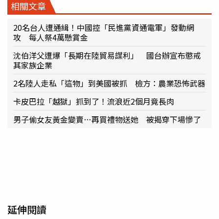
相關文章
20名台人遭通緝！中國控「民進黨資通電軍」發動網
攻 每人祭4萬懸賞金
沈伯洋父遭爆「長期在陸貿易謀利」 國台辦宣布懲戒
其家族企業
2名陸人走私「這物」到美國被抓 檢方：農業恐怖武器
卡皮巴拉「越獄」抓到了！流浪近2個月竟長肉
男子偷女友黃金變賣…再買禮物送她 被揭穿下場慘了
延伸閱讀