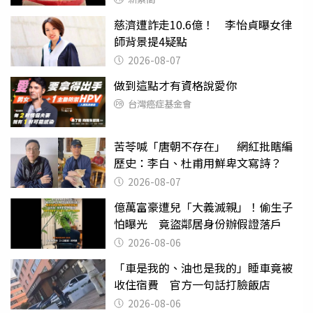
慈濟遭詐走10.6億！ 李怡貞曝女律
師背景提4疑點
2026-08-07
做到這點才有資格說愛你
台灣癌症基金會
苦苓喊「唐朝不存在」 網紅批瞎編
歷史：李白、杜甫用鮮卑文寫詩？
2026-08-07
億萬富豪遭兒「大義滅親」！偷生子
怕曝光 竟盜鄰居身份辦假證落戶
2026-08-06
「車是我的、油也是我的」睡車竟被
收住宿費 官方一句話打臉飯店
2026-08-06