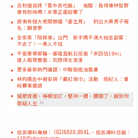
呂秋遠自誇「靠外表吃飯」 偷酸：長得像林智群
會有粉絲嗎！本尊正面迎擊了
屏東有錢大老闆徵婚「要生育」 釣出大票男子報
名：願意學
全家乘「陪嫁車」出門 新手媽不滿大姑坐副駕：
不去了！一票人不挺
不是豪華郵輪…基隆直航石垣島「來回估18hr」
達人揭現實面：別想得太浪漫
更多最新熱門議題：中聯致癌油風暴
林昀儒赴中被安排「戴紅領巾」活動 經紀人：單
純賽事邀請
減肥首選，檸檬加它，堅持一週，腰細了，瘦到你
懷疑人生
PR
(02)6630-8641
投訴爆料專線：
、投訴爆料信箱：
119@ctwant.com