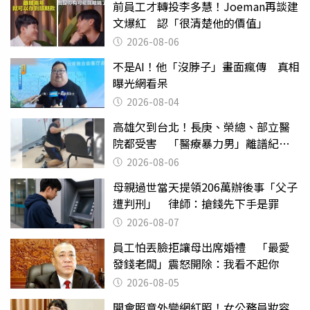
前員工才轉投李多慧！Joeman再談建
文爆紅 認「很清楚他的價值」
2026-08-06
不是AI！他「沒脖子」畫面瘋傳 真相
曝光網看呆
2026-08-04
高雄欠到台北！長庚、榮總、部立醫
院都受害 「醫療暴力男」離譜紀錄
曝光
2026-08-06
母親過世當天提領206萬辦後事「父子
遭判刑」 律師：搶錢先下手是罪
2026-08-07
員工怕丟臉拒讓母出席婚禮 「最愛
發錢老闆」震怒開除：我看不起你
2026-08-05
開會照意外變網紅照！女公務員妝容