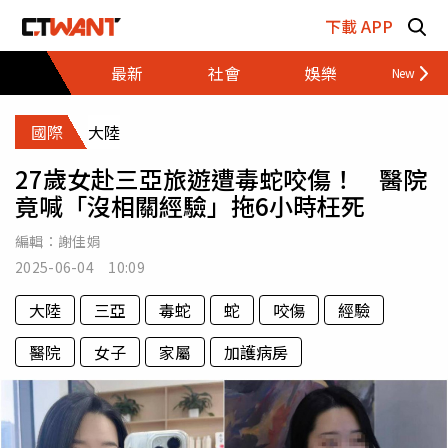
跳至主要內容區塊
下載 APP
最新
社會
娛樂
財經
國際
大陸
27歲女赴三亞旅遊遭毒蛇咬傷！ 醫院
竟喊「沒相關經驗」拖6小時枉死
編輯：
謝佳娟
2025-06-04 10:09
大陸
三亞
毒蛇
蛇
咬傷
經驗
醫院
女子
家屬
加護病房