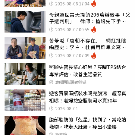
2026-08-06 17:04
母親過世當天提領206萬辦後事「父
子遭判刑」 律師：搶錢先下手是
罪
2026-08-07 09:55
苦苓喊「唐朝不存在」 網紅批瞎
編歷史：李白、杜甫用鮮卑文寫
詩？
2026-08-07 07:09
照顧失智長輩心好累？宸曜TPS結合
專業評估，改善生活品質
宸曜國際醫療體系
遊客買景區瓶裝水喝完腹瀉 超噁真
相曝！老婦撿空瓶裝河水賣30年
2026-08-01
腹部脂肪的「剋星」找到了，常吃這
幾物，吃走大肚囊，瘦出小蠻腰
新素簡