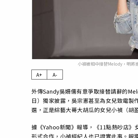
小禎被相中接替Melody，明
A+
A-
外傳Sandy吳姍儒有意爭取接替請辭的Me
日）獨家披露，吳宗憲甚至為女兒致電製
選，正是綜藝大哥大胡瓜的女兒小禎（胡
據《Yahoo新聞》報導，《11點熱吵
形式合作，小禎經紀人也已證實此事。報