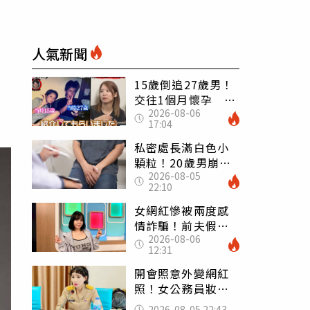
人氣新聞
15歲倒追27歲男！
交往1個月懷孕 36
2026-08-06
歲當阿嬤故事曝光
17:04
私密處長滿白色小
顆粒！20歲男崩潰
2026-08-05
求診 醫曝5大真相
22:10
別再誤會
女網紅慘被兩度感
情詐騙！前夫假割
2026-08-06
頸詐光200萬再遇假
12:31
富商「養套殺2000
萬」
開會照意外變網紅
照！女公務員妝容
掀2千則留言 本人
2026-08-05 22:43