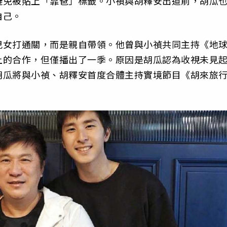
避免被貼上「靠爸」標籤。小禎與胡釋安出道前，胡瓜
自己。
兒女打通關，而是親自帶領。他曾與小禎共同主持《地
上的合作，但僅播出了一季。原因是胡瓜認為收視未見
胡瓜將與小禎、胡釋安首度合體主持實境節目《胡來旅