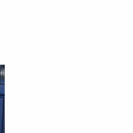
也
球
起
行