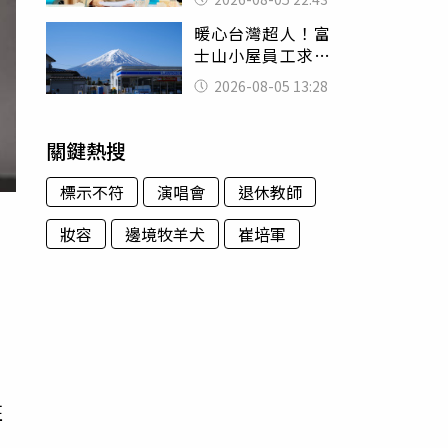
怒嗆：化妝有錯嗎
暖心台灣超人！富
士山小屋員工求助
「想活下去」 山
2026-08-05 13:28
友狂背物資上山：
台灣真的是寶島
關鍵熱搜
標示不符
演唱會
退休教師
妝容
邊境牧羊犬
崔培軍
班
憲