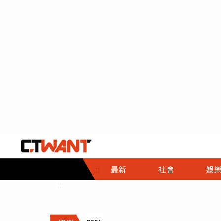
社會首頁
娛樂首頁
財經首頁
政
:::
最新
社會
娛
時事
即時
熱線
:::
直擊
大條
人物
調查
專題
３Ｃ