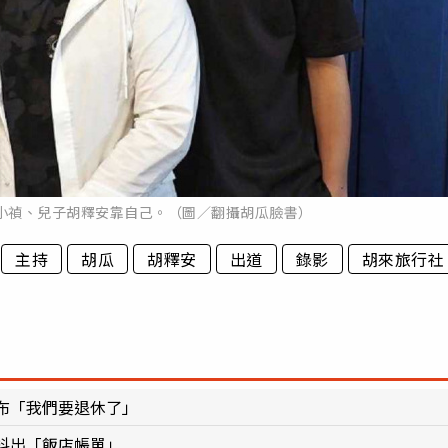
小禎、兒子胡釋安靠自己。（圖／翻攝胡瓜臉書）
主持
胡瓜
胡釋安
出道
錄影
胡來旅行社
布「我們要退休了」
抖出「飯店帳單」