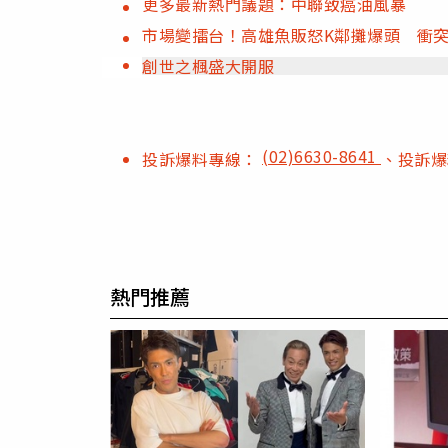
更多最新熱門議題：中聯致癌油風暴
市場變擂台！高雄魚販怒K鄰攤爆頭 衝突
創世之楓盛大開服
(02)6630-8641
投訴爆料專線：
、投訴
熱門推薦