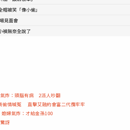
全帽被笑「像小偷」
首場見面會
小禎無奈全說了
氣炸：頭腦有病 2派人吵翻
富商偷情喊冤 直擊艾融約會富二代攬牢牢
 媳婦氣炸：才給金孫100
人驚訝