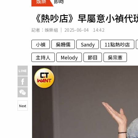
娛樂
即時
人物
汽車
《熱吵店》早屬意小禎代
專欄
房產新勢力
記者：
娛樂組
2025-06-04 14:42
小禎
吳姍儒
Sandy
11點熱吵店
主持人
Melody
節目
吳宗憲
Next