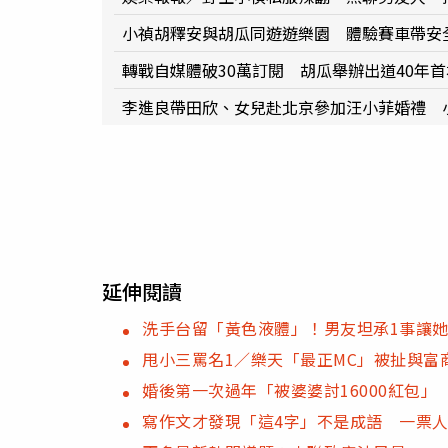
小禎胡釋安與胡瓜同遊遊樂園 體驗賽車帶安
轉戰自媒體破30萬訂閱 胡瓜舉辦出道40年
李進良帶田欣、女兒赴北京參加汪小菲婚禮 
延伸閱讀
洗手台留「黃色液體」！男友坦承1事讓她
甩小三罵名1／樂天「最正MC」被扯與
婚後第一次過年「被婆婆討16000紅包」
寫作文才發現「這4字」不是成語 一票