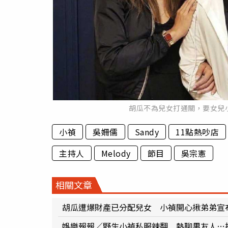
胡瓜不為兒女打通關，要女兒
小禎
吳姍儒
Sandy
11點熱吵店
主持人
Melody
節目
吳宗憲
相關文章
胡瓜遭爆財產已分配兒女 小禎開心揪弟弟宣
娛樂報報／野生小禎私服辣翻 熱聊男友人…