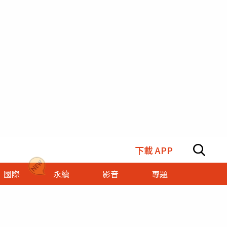
下載 APP
國際
永續
影音
專題