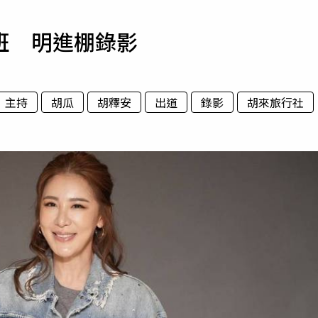
寵物
班 明進棚錄影
運勢
運動
梅酒
主持
胡瓜
胡釋安
出道
錄影
胡來旅行社