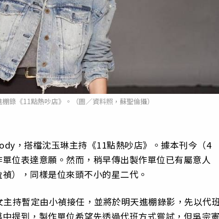
將進棚錄《11點熱吵店》。（圖／資料照，蘇聖倫攝）
lody，搭檔沈玉琳主持《11點熱吵店》。據本刊今（4
作單位表達意願。然而，稍早傳出製作單位已有屬意人
盈禎），同樣是位來頭不小的星二代。
店》女主持暫定由小禎接任，並將於明天進棚錄影，先以代
導中提到，製作單位希望先透過代班方式嘗試，但吳宗