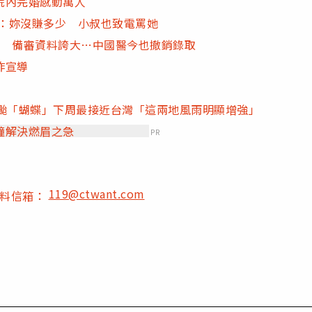
院內完婚感動萬人
護：妳沒賺多少 小叔也致電罵她
」 備審資料誇大…中國醫今也撤銷錄取
詐宣導
首颱「蝴蝶」下周最接近台灣「這兩地風雨明顯增強」
鐘解決燃眉之急
PR
119@ctwant.com
爆料信箱：