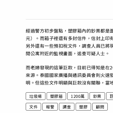
經過警方初步盤點，塑膠箱內的鈔票都是面額
元）。而箱子裡還有多封信件，信封上印
另外還有一些預扣稅文件，調查人員已將
閱公寓附近的監視畫面，追查可疑人士。
而老婦發現的這筆巨款，目前已得知是在2
來源。泰國國家廣播與通訊委員會則火速
明。但這些文件明顯與巨款沒有關聯，當
垃圾場
塑膠箱
1200萬
鈔票
文件
報警
調查
塑膠
顧問