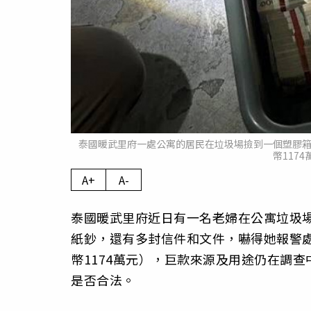
泰國暖武里府一處公寓的居民在垃圾場撿到一個塑膠箱
幣117
A+
A-
泰國暖武里府近日有一名老婦在公寓垃圾
紙鈔，還有多封信件和文件，嚇得她報警處
幣1174萬元），巨款來源及用途仍在調查
是否合法。