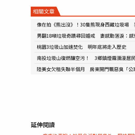
相關文章
像在拍《熊出沒》！30隻熊現身西藏垃圾場 
男翻18噸垃圾奇蹟尋回婚戒 妻感動落淚：感
桃園3垃圾山加速焚化 明年底將走入歷史
南投垃圾山復燃釀空污！ 3鄉鎮煙霧瀰漫居
陸美女欠租失聯半個月 房東開門飄惡臭「公
延伸閱讀