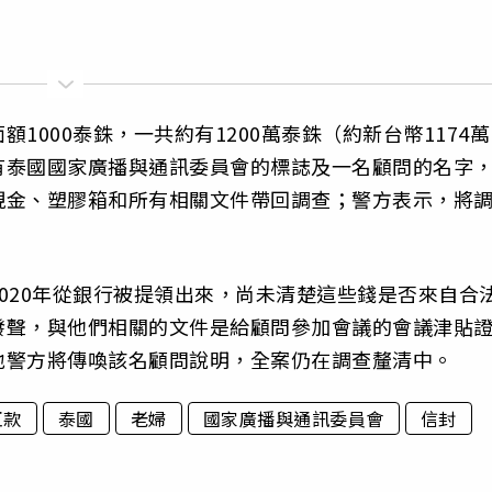
1000泰銖，一共約有1200萬泰銖（約新台幣1174萬
有泰國國家廣播與通訊委員會的標誌及一名顧問的名字
現金、塑膠箱和所有相關文件帶回調查；警方表示，將
020年從銀行被提領出來，尚未清楚這些錢是否來自合
發聲，與他們相關的文件是給顧問參加會議的會議津貼
地警方將傳喚該名顧問說明，全案仍在調查釐清中。
巨款
泰國
老婦
國家廣播與通訊委員會
信封