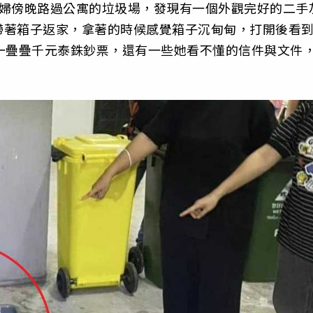
老婦傍晚路過公寓的垃圾場，發現有一個外觀完好的二手
帶著箱子返家，拿著的時候感覺箱子沉甸甸，打開後看
一疊疊千元泰銖鈔票，還有一些她看不懂的信件與文件