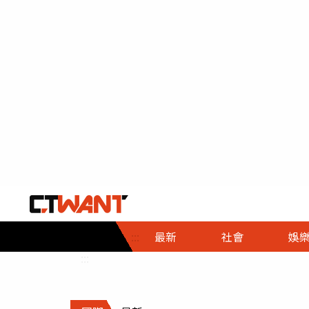
社會首頁
娛樂首頁
財經首頁
政
:::
最新
社會
娛
時事
即時
熱線
:::
直擊
大條
人物
調查
專題
３Ｃ