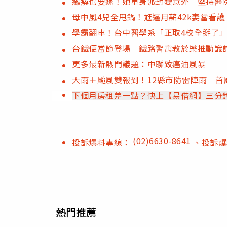
癱瘓也要嫁！她單身派對變意外 堅持醫
母中風4兒全甩鍋！尪逼月薪42k妻當看
學霸翻車！台中醫學系「正取4校全掰了
台鐵便當節登場 鐵路警寓教於樂推動識
更多最新熱門議題：中聯致癌油風暴
大雨＋颱風雙報到！12縣市防雷陣雨 
下個月房租差一點？快上【易借網】三分
(02)6630-8641
投訴爆料專線：
、投訴
熱門推薦