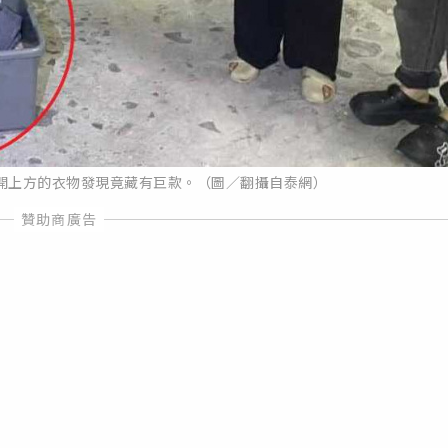
開上方的衣物發現竟藏有巨款。（圖／翻攝自泰網）