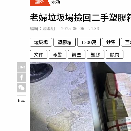
國際
最新
人物
汽車
老婦垃圾場撿回二手塑膠箱
專欄
房產新勢力
編輯：
網編組
2025-06-06 21:33
垃圾場
塑膠箱
1200萬
鈔票
巨
文件
報警
調查
塑膠
顧問
Next