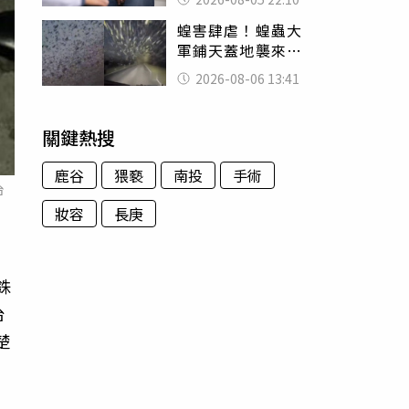
別再誤會
蝗害肆虐！蝗蟲大
軍鋪天蓋地襲來宛
如末日 網驚：聖
2026-08-06 13:41
經十災
關鍵熱搜
鹿谷
猥褻
南投
手術
台
妝容
長庚
銖
台
楚