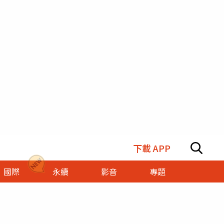
下載 APP
國際
永續
影音
專題