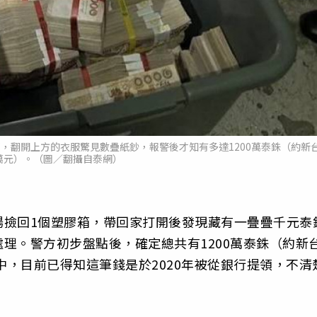
，翻開上方的衣服驚見數疊紙鈔，報警後才知有多達1200萬泰銖（約新
4萬元）。（圖／翻攝自泰網）
場撿回1個塑膠箱，帶回家打開後發現藏有一疊疊千元泰
理。警方初步盤點後，確定總共有1200萬泰銖（約新
中，目前已得知這筆錢是於2020年被從銀行提領，不清