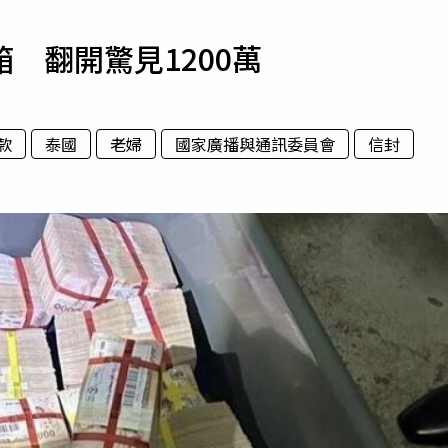
寵物
 翻開驚見1200萬
運勢
運動
梅酒
款
泰國
老婦
國家廣播與通訊委員會
信封