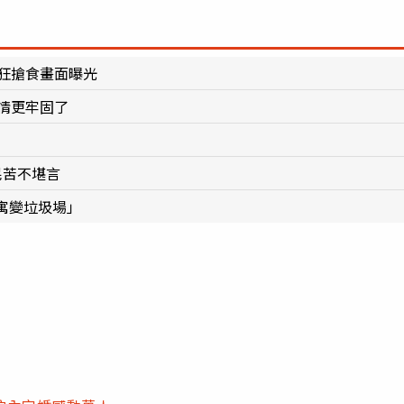
狂搶食畫面曝光
情更牢固了
民苦不堪言
寓變垃圾場」