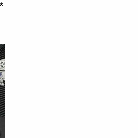
灰
到
，