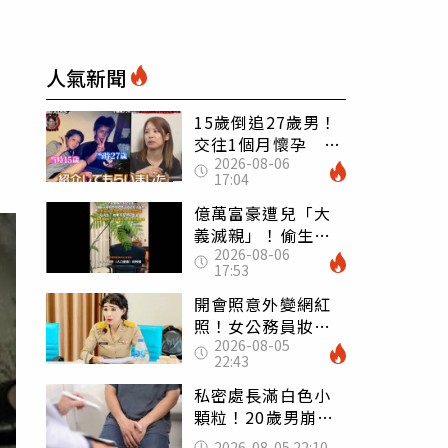
人氣新聞
15歲倒追27歲男！
交往1個月懷孕 36
2026-08-06
歲當阿嬤故事曝光
17:04
億萬富豪遭兒「大
義滅親」！偷生子
2026-08-06
怕曝光 竟盜鄰居
17:53
身份辦假證落戶
開會照意外變網紅
照！女公務員妝容
2026-08-05
掀2千則留言 本人
22:43
怒嗆：化妝有錯嗎
私密處長滿白色小
顆粒！20歲男崩潰
求診 醫曝5大真相
2026-08-05 22:10