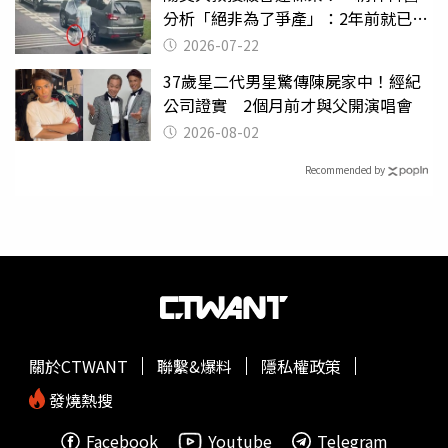
分析「絕非為了爭產」：2年前就已言
行詭異
2026-07-22
37歲星二代男星驚傳陳屍家中！經紀
公司證實 2個月前才與父開演唱會
2026-08-02
Recommended by
關於CTWANT
聯繫&爆料
隱私權政策
發燒熱搜
Facebook
Youtube
Telegram