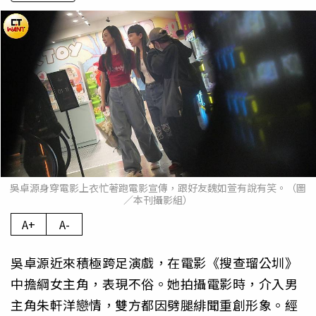
吳卓源身穿電影上衣忙著跑電影宣傳，跟好友魏如萱有說有笑。（圖
／本刊攝影組）
A+
A-
吳卓源近來積極跨足演戲，在電影《搜查瑠公圳》
中擔綱女主角，表現不俗。她拍攝電影時，介入男
主角朱軒洋戀情，雙方都因劈腿緋聞重創形象。經