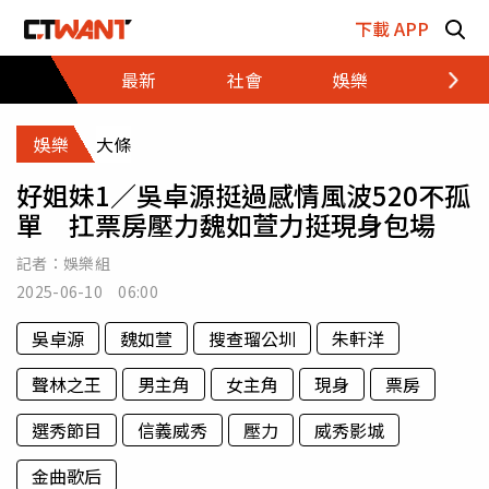
跳至主要內容區塊
下載 APP
最新
社會
娛樂
財經
娛樂
大條
好姐妹1／吳卓源挺過感情風波520不孤
單 扛票房壓力魏如萱力挺現身包場
記者：
娛樂組
2025-06-10 06:00
吳卓源
魏如萱
搜查瑠公圳
朱軒洋
聲林之王
男主角
女主角
現身
票房
選秀節目
信義威秀
壓力
威秀影城
金曲歌后