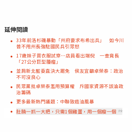
延伸閱讀
33年前洛杉磯暴動「州府要求布希出兵」 如今川
普不甩州長強駐國民兵引眾怒
17歲妹子買衣服試穿…店員看出端倪 一查竟長
「27公分巨型腫瘤」
並肩新北藍委直決大罷免 侯友宜籲卓榮泰：政治
不可沒良心
民眾黨批卓榮泰濫用預算權 斥國家資源不該淪政
治籌碼
更多最新熱門議題：中聯致癌油風暴
肚腩一抓一大把，只需1個雞蛋，用一個瘦一個
PR