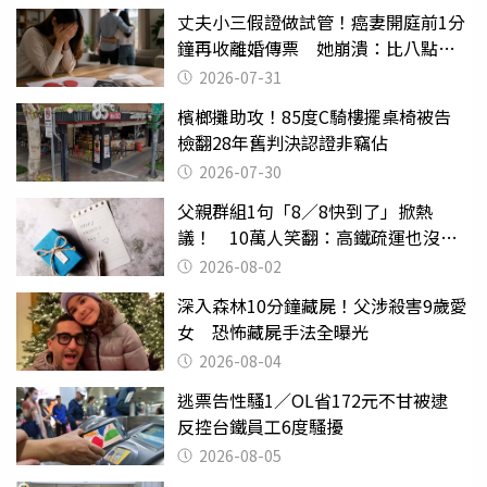
丈夫小三假證做試管！癌妻開庭前1分
鐘再收離婚傳票 她崩潰：比八點檔
還扯
2026-07-31
檳榔攤助攻！85度C騎樓擺桌椅被告
檢翻28年舊判決認證非竊佔
2026-07-30
父親群組1句「8／8快到了」掀熱
議！ 10萬人笑翻：高鐵疏運也沒列
父親節
2026-08-02
深入森林10分鐘藏屍！父涉殺害9歲愛
女 恐怖藏屍手法全曝光
2026-08-04
逃票告性騷1／OL省172元不甘被逮
反控台鐵員工6度騷擾
2026-08-05