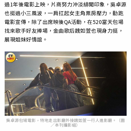
過1年後電影上映，片商努力沖淡緋聞印象，吳卓源
也挺過小三風波，一肩扛起女主角票房壓力，勤跑
電影宣傳，除了出席映後QA活動，在520當天包場
找來歌手好友捧場，金曲歌后魏如萱也現身力挺，
展現姐妹好情誼。
吳卓源包場電影，特地走出影廳外接魏如萱一行人進影廳。（圖
／本刊攝影組）