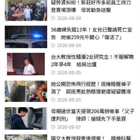
疑勞資糾紛！新莊好市多前員工持刀
登賣場頂樓 母苦勸急送醫
2026-08-04
56歲婦失蹤13年！女兒已聲請死亡宣
告 她偷259元牛腱心「復活了」
2026-08-04
台大教授性騷擾2女研究生！不服解聘
2年爭4年 結局出爐
2026-08-05
她公開恐怖飛行經歷！搭機睡醒褲子
濕了 鄰座男趁熟睡猥褻還疑留體液
2026-08-05
母親過世當天提領206萬辦後事「父子
遭判刑」 律師：搶錢先下手是罪
2026-08-07
陽交大教授殺害連襟案！ 精神科醫