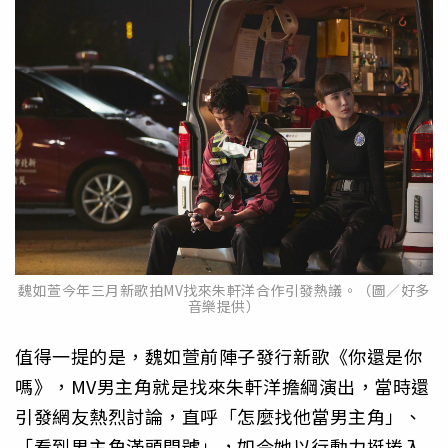
魏如萱今年三月新歌拍MV找來朱軒洋合作引發熱議。（圖／好多
音樂提供）
值得一提的是，魏如萱前陣子發行新歌《你還是你
嗎》，MV男主角就是找來朱軒洋擔綱演出，當時還
引發網友熱烈討論，直呼「怎麼找他當男主角」、
「看到男主角滿頭問號」，如今她以行動力挺捲入