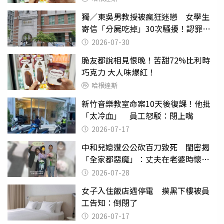
獨／東吳男教授被瘋狂迷戀 女學生
寄信「分屍吃掉」30次騷擾！認罪免
關
2026-07-30
脆友都說相見恨晚！苦甜72%比利時
巧克力 大人味爆紅！
哈根達斯
新竹音樂教室命案10天後復課！他批
「太冷血」 員工怒駁：閉上嘴
2026-07-17
中和兒媳遭公公砍百刀致死 閨密揭
「全家都惡魔」：丈夫在老婆時懷孕
摔東西
2026-07-28
女子入住飯店遇停電 摸黑下樓被員
工告知：倒閉了
2026-07-17