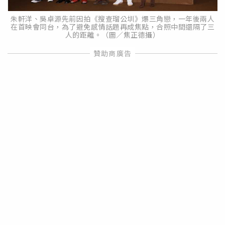
朱軒洋、吳卓源先前因拍《搜查瑠公圳》爆三角戀，一年後兩人
在首映會同台，為了避免感情話題再成焦點，合照中間還隔了三
人的距離。（圖／焦正德攝）