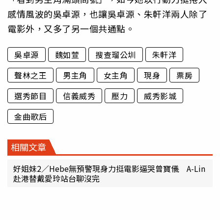
感情風波的吳卓源，也讓吳卓源、朱軒洋兩人除了
電影外，又多了另一個共通點。
吳卓源
魏如萱
搜查瑠公圳
朱軒洋
聲林之王
男主角
女主角
現身
票房
選秀節目
信義威秀
壓力
威秀影城
金曲歌后
相關文章
好姐妹2／Hebe無預警現身力挺電影逼哭曾寶儀 A-Lin
赴港替戴愛玲站台聊沒完