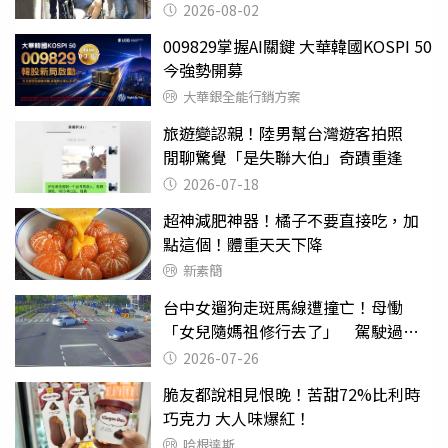
2026-08-02
009829掌握AI關鍵 大華韓國KOSPI 50
今強勢開募
大華銀全能行銷方案
旅遊變認親！陸男幫台灣遊客拍照
閒聊驚覺「是失聯大伯」奇蹟重逢
2026-07-18
超神減肥神器！橘子不要直接吃，加
點這個！體重天天下降
新素簡
台中女遛狗走斑馬線遭撞亡！母慟
「女兒隨媽祖修行去了」 駕駛過失
致死判9月
2026-07-26
脆友都說相見恨晚！苦甜72%比利時
巧克力 大人味爆紅！
哈根達斯