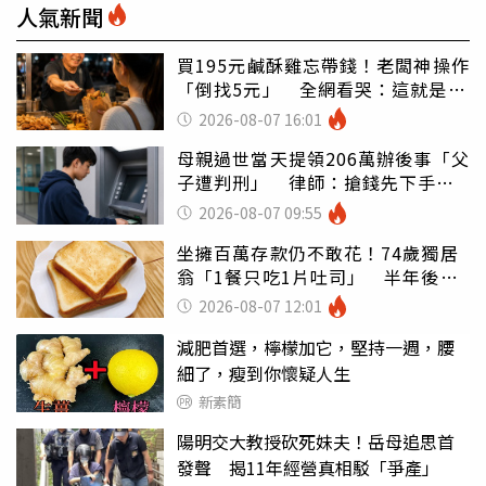
人氣新聞
買195元鹹酥雞忘帶錢！老闆神操作
「倒找5元」 全網看哭：這就是台
灣
2026-08-07 16:01
母親過世當天提領206萬辦後事「父
子遭判刑」 律師：搶錢先下手是
罪
2026-08-07 09:55
坐擁百萬存款仍不敢花！74歲獨居
翁「1餐只吃1片吐司」 半年後暴
瘦嚇壞女兒
2026-08-07 12:01
減肥首選，檸檬加它，堅持一週，腰
細了，瘦到你懷疑人生
新素簡
陽明交大教授砍死妹夫！岳母追思首
發聲 揭11年經營真相駁「爭產」