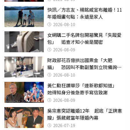
快訊／方志友、楊銘威宣布離婚！11
年婚姻畫句點：永遠是家人
2026-08-10
女網購二手名牌包開箱驚見「失蹤愛
包」 追查才知小偷是閨密
2026-08-09
財政部花百億拱出國票金「大肥
貓」 恐因叫不動副董到立院備詢惹
議
2026-08-10
黃仁勳狂讚華莎「連新歌都知道」
她得知身分後急寄手寫信致謝
2026-08-09
吳宗憲突認離婚12年 起底「正牌憲
嫂」張葳葳當年隱婚內幕
2026-07-19