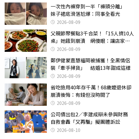
一次性內褲穿到一半「褲頭分離」
妹子裙底滑落尬爆：同事全看光
2026-08-09
父親節聚餐點3千合菜！「15人擠10人
桌」她餓到崩潰 網傻眼：讓店家看
笑話
2026-08-09
鄭伊健蒙嘉慧福岡被捕獲！全黑情侶
裝「牽手掃貨」 結婚13年甜成這樣
2026-08-09
省吃儉用40年存千萬！68歲嬤退休卻
崩潰後悔：有錢但沒時間了
2026-08-09
公司債出包2／李建成辯未參與財務
自救會轟「又再騙」擬團體訴訟
2026-08-10