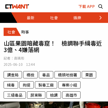
跳至主要內容區塊
下載 APP
最新
社會
娛樂
財經
社會
時事
山區果園暗藏毒窟！ 檢調聯手緝毒近
3億、4嫌落網
記者：
高瑀彤
2025-06-10 12:44
調查局
橋檢
毒品
橋頭地檢署
果園
緝毒
拘提
製毒工廠
專案小組
三級毒品
屏東縣
檢調
高雄市