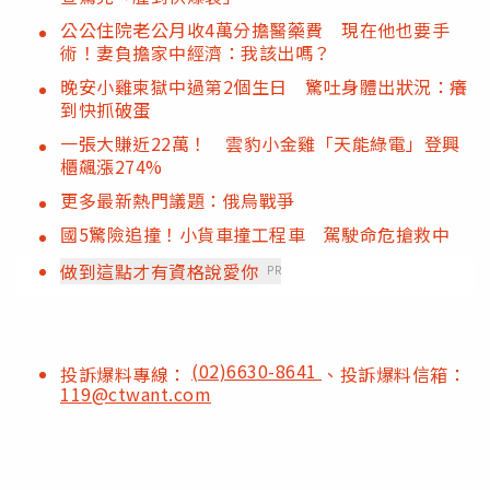
公公住院老公月收4萬分擔醫藥費 現在他也要手
術！妻負擔家中經濟：我該出嗎？
晚安小雞柬獄中過第2個生日 驚吐身體出狀況：癢
到快抓破蛋
一張大賺近22萬！ 雲豹小金雞「天能綠電」登興
櫃飆漲274%
更多最新熱門議題：俄烏戰爭
國5驚險追撞！小貨車撞工程車 駕駛命危搶救中
做到這點才有資格說愛你
PR
(02)6630-8641
投訴爆料專線：
、投訴爆料信箱：
119@ctwant.com