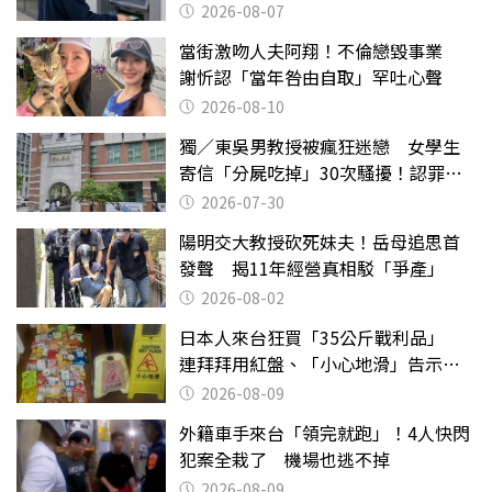
2026-08-07
當街激吻人夫阿翔！不倫戀毀事業
謝忻認「當年咎由自取」罕吐心聲
2026-08-10
獨／東吳男教授被瘋狂迷戀 女學生
寄信「分屍吃掉」30次騷擾！認罪免
關
2026-07-30
陽明交大教授砍死妹夫！岳母追思首
發聲 揭11年經營真相駁「爭產」
2026-08-02
日本人來台狂買「35公斤戰利品」
連拜拜用紅盤、「小心地滑」告示牌
也帶回家
2026-08-09
外籍車手來台「領完就跑」！4人快閃
犯案全栽了 機場也逃不掉
2026-08-09