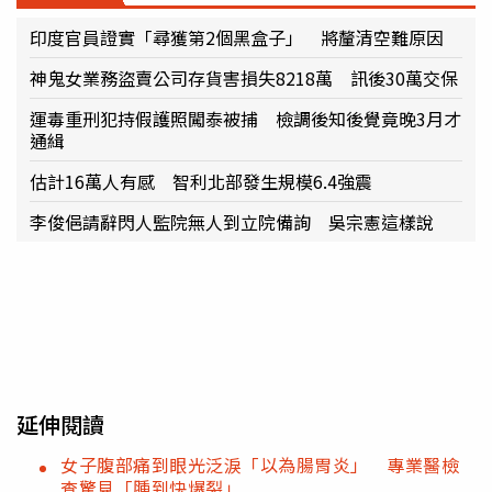
印度官員證實「尋獲第2個黑盒子」 將釐清空難原因
神鬼女業務盜賣公司存貨害損失8218萬 訊後30萬交保
運毒重刑犯持假護照闖泰被捕 檢調後知後覺竟晚3月才
通緝
估計16萬人有感 智利北部發生規模6.4強震
李俊俋請辭閃人監院無人到立院備詢 吳宗憲這樣說
延伸閱讀
女子腹部痛到眼光泛淚「以為腸胃炎」 專業醫檢
查驚見「腫到快爆裂」