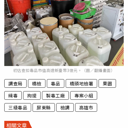
初估查扣毒品市值高達新臺幣3億元。（圖／翻攝畫面）
調查局
橋檢
毒品
橋頭地檢署
果園
緝毒
拘提
製毒工廠
專案小組
三級毒品
屏東縣
檢調
高雄市
相關文章