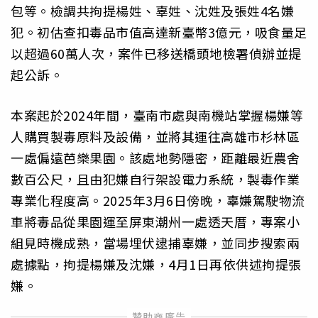
包等。檢調共拘提楊姓、辜姓、沈姓及張姓4名嫌
犯。初估查扣毒品市值高達新臺幣3億元，吸食量足
以超過60萬人次，案件已移送橋頭地檢署偵辦並提
起公訴。
本案起於2024年間，臺南市處與南機站掌握楊嫌等
人購買製毒原料及設備，並將其運往高雄市杉林區
一處偏遠芭樂果園。該處地勢隱密，距離最近農舍
數百公尺，且由犯嫌自行架設電力系統，製毒作業
專業化程度高。2025年3月6日傍晚，辜嫌駕駛物流
車將毒品從果園運至屏東潮州一處透天厝，專案小
組見時機成熟，當場埋伏逮捕辜嫌，並同步搜索兩
處據點，拘提楊嫌及沈嫌，4月1日再依供述拘提張
嫌。