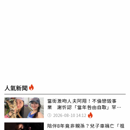
人氣新聞
當街激吻人夫阿翔！不倫戀毀事
業 謝忻認「當年咎由自取」罕吐
心聲
2026-08-10 14:12
陪伴8年竟非親孫？兒子車禍亡「祖