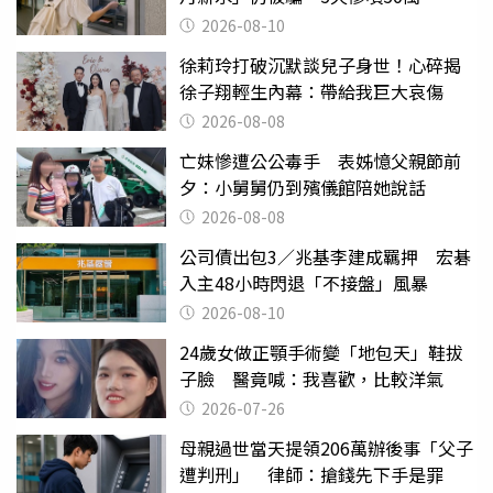
2026-08-10
徐莉玲打破沉默談兒子身世！心碎揭
徐子翔輕生內幕：帶給我巨大哀傷
2026-08-08
亡妹慘遭公公毒手 表姊憶父親節前
夕：小舅舅仍到殯儀館陪她說話
2026-08-08
公司債出包3／兆基李建成羈押 宏碁
入主48小時閃退「不接盤」風暴
2026-08-10
24歲女做正顎手術變「地包天」鞋拔
子臉 醫竟喊：我喜歡，比較洋氣
2026-07-26
母親過世當天提領206萬辦後事「父子
遭判刑」 律師：搶錢先下手是罪