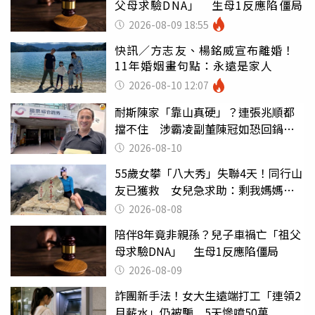
父母求驗DNA」 生母1反應陷僵局
2026-08-09 18:55
快訊／方志友、楊銘威宣布離婚！
11年婚姻畫句點：永遠是家人
2026-08-10 12:07
耐斯陳家「靠山真硬」？連張兆順都
擋不住 涉霸凌副董陳冠如恐回鍋國
票證
2026-08-10
55歲女攀「八大秀」失聯4天！同行山
友已獲救 女兒急求助：剩我媽媽還
沒找到
2026-08-08
陪伴8年竟非親孫？兒子車禍亡「祖父
母求驗DNA」 生母1反應陷僵局
2026-08-09
詐團新手法！女大生遠端打工「連領2
月薪水」仍被騙 5天慘噴50萬