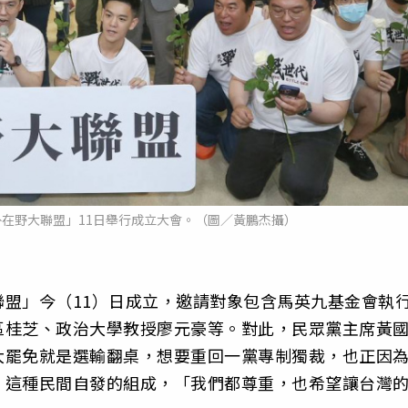
在野大聯盟」11日舉行成立大會。（圖／黃鵬杰攝）
盟」今（11）日成立，邀請對象包含馬英九基金會執
區桂芝、政治大學教授廖元豪等。對此，民眾黨主席黃
大罷免就是選輸翻桌，想要重回一黨專制獨裁，也正因
，這種民間自發的組成，「我們都尊重，也希望讓台灣