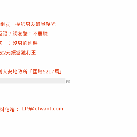
嗆網友 機師男友背景曝光
拒絕？網友酸：不要臉
茶」：沒男的別裝
破2元續當獲利王
大安地政所「國賠5217萬」
PR
119@ctwant.com
爆料信箱：