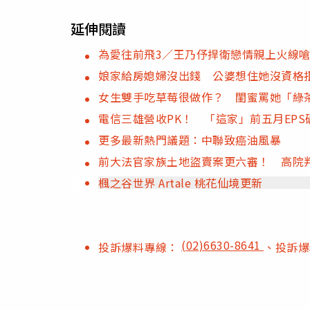
延伸閱讀
為愛往前飛3／王乃伃捍衛戀情親上火線
娘家給房媳婦沒出錢 公婆想住她沒資格
女生雙手吃草莓很做作？ 閨蜜罵她「綠
電信三雄營收PK！ 「這家」前五月EPS
更多最新熱門議題：中聯致癌油風暴
前大法官家族土地盜賣案更六審！ 高院判
楓之谷世界 Artale 桃花仙境更新
(02)6630-8641
投訴爆料專線：
、投訴