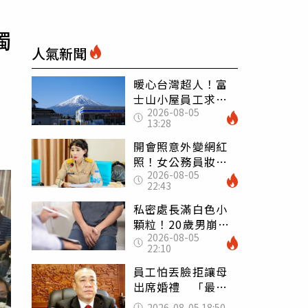
獨
人氣新聞
暖心台灣超人！富
士山小屋員工求助
2026-08-05
「想活下去」 山
13:28
友狂背物資上山：
台灣真的是寶島
開會照意外變網紅
照！女公務員妝容
2026-08-05
掀2千則留言 本人
22:43
怒嗆：化妝有錯嗎
私密處長滿白色小
顆粒！20歲男崩潰
2026-08-05
求診 醫曝5大真相
22:10
別再誤會
員工怕丟臉拒讓母
出席婚禮 「最愛
發錢老闆」震怒開
2026-08-05 18:50