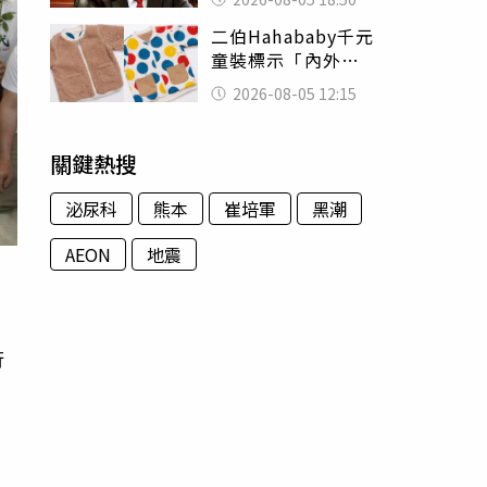
除：我看不起你
二伯Hahababy千元
童裝標示「內外層
皆純棉」 SGS檢
2026-08-05 12:15
測證明：內裡100%
聚酯纖維
關鍵熱搜
泌尿科
熊本
崔培軍
黑潮
AEON
地震
行
國
為
的