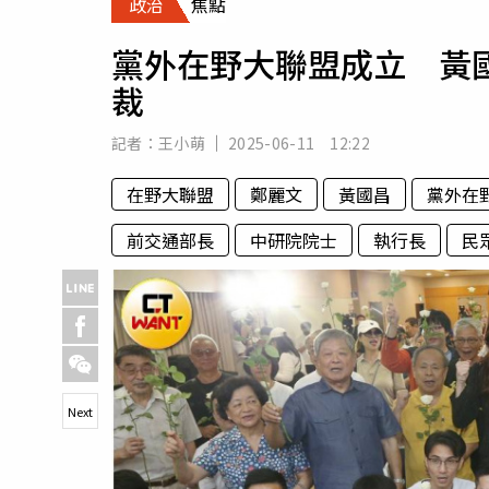
政治
焦點
人物
汽車
黨外在野大聯盟成立 黃
專欄
裁
房產新勢力
記者：
王小萌
2025-06-11 12:22
在野大聯盟
鄭麗文
黃國昌
黨外在
前交通部長
中研院院士
執行長
民
Next