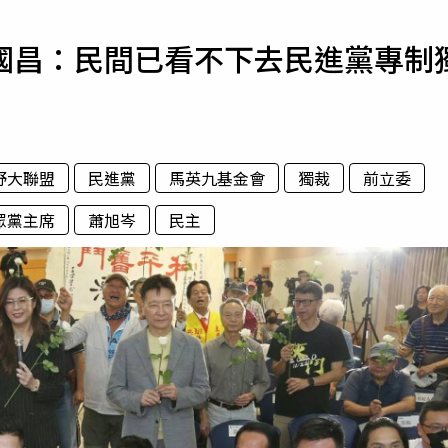
寵物
國昌：民間已看不下去民進黨專制
運勢
運動
梅酒
野大聯盟
民進黨
馬英九基金會
獨裁
前立委
眾黨主席
蕭旭岑
民主