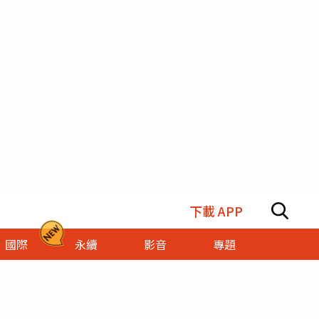
下載 APP
國際
永續
影音
專題