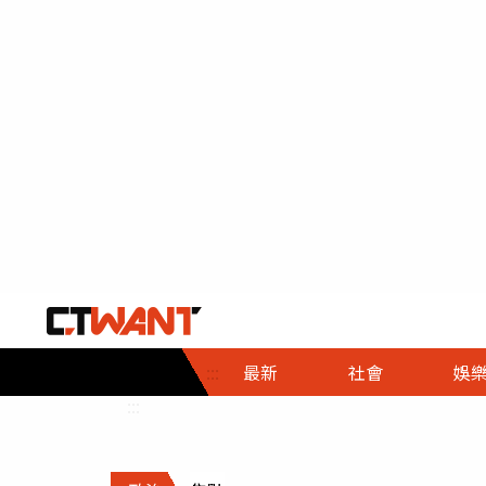
社會首頁
娛樂首頁
財經首頁
政
:::
最新
社會
娛
時事
即時
熱線
:::
直擊
大條
人物
調查
專題
３Ｃ