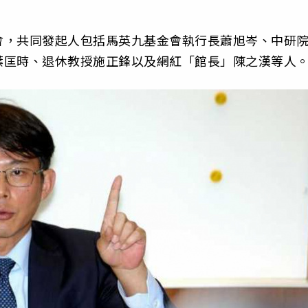
會，共同發起人包括馬英九基金會執行長蕭旭岑、中研
葉匡時、退休教授施正鋒以及網紅「館長」陳之漢等人