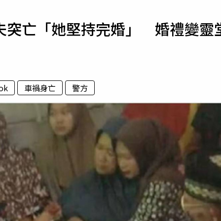
寵物
夫突亡「她堅持完婚」 婚禮變靈
運勢
運動
梅酒
ok
車禍身亡
警方