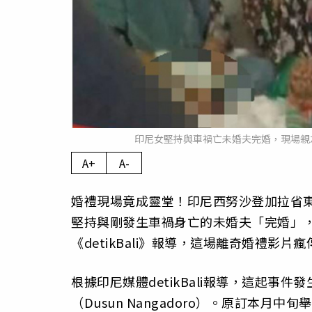
印尼女堅持與車禍亡未婚夫完婚，現場親友圍觀
A+
A-
婚禮現場竟成靈堂！印尼西努沙登加拉省東
堅持與剛發生車禍身亡的未婚夫「完婚」
《detikBali》報導，這場離奇婚禮影
根據印尼媒體detikBali報導，這起事
（Dusun Nangadoro）。原訂本