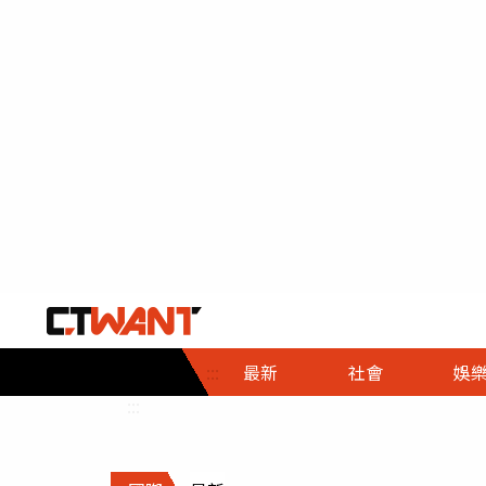
社會首頁
娛樂首頁
財經首頁
政
:::
最新
社會
娛
時事
即時
熱線
:::
直擊
大條
人物
調查
專題
３Ｃ