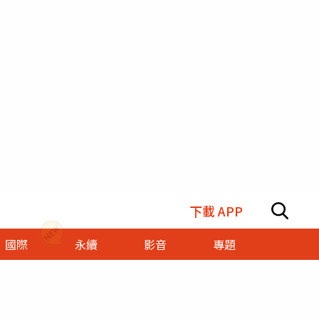
下載 APP
國際
永續
影音
專題