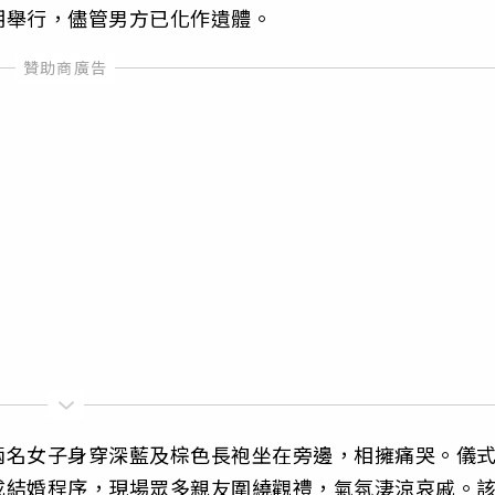
期舉行，儘管男方已化作遺體。
兩名女子身穿深藍及棕色長袍坐在旁邊，相擁痛哭。儀
成結婚程序，現場眾多親友圍繞觀禮，氣氛淒涼哀戚。