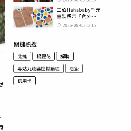
除：我看不起你
二伯Hahababy千元
童裝標示「內外層
皆純棉」 SGS檢
2026-08-05 12:15
測證明：內裡100%
聚酯纖維
關鍵熱搜
北捷
楊麗花
解聘
毒姑九賤婆媳討論區
恩怨
信用卡
然
村
身