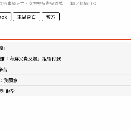
突遇車禍身亡，女方堅持辦完儀式。（圖／翻攝自X）
ook
車禍身亡
警方
錢」
東家嫌「海鮮又貴又爛」拒絕付款
辛苦
：我願意
特別避孕