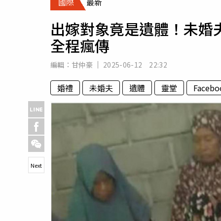
國際
最新
人物
汽車
出嫁對象竟是遺體！未婚
專欄
全程瘋傳
房產新勢力
編輯：
甘仲豪
2025-06-12 22:32
婚禮
未婚夫
遺體
靈堂
Facebo
Next