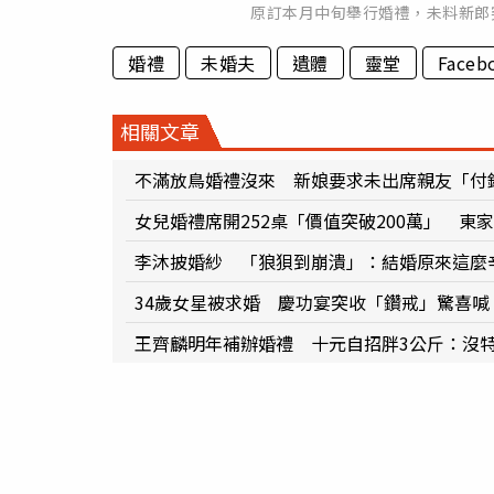
原訂本月中旬舉行婚禮，未料新郎
婚禮
未婚夫
遺體
靈堂
Faceb
相關文章
不滿放鳥婚禮沒來 新娘要求未出席親友「付
女兒婚禮席開252桌「價值突破200萬」 
李沐披婚紗 「狼狽到崩潰」：結婚原來這麼
34歲女星被求婚 慶功宴突收「鑽戒」驚喜喊
王齊麟明年補辦婚禮 十元自招胖3公斤：沒