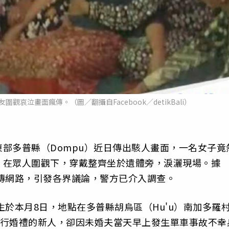
哀泣畫面瘋傳。（圖／翻攝自Facebook／detikBali）
部多普縣（Dompu）近日傳出駭人畫面，一名女子竟
，在眾人圍觀下，穿戴整齊坐於遺體旁，淚灑現場。據
片瘋傳網路，引發各界議論，警方已介入調查。
件發生於本月8日，地點在多普縣胡烏區（Hu'u）南加多羅
月中旬舉行婚禮的新人，卻因未婚夫當天早上發生單車事故不幸