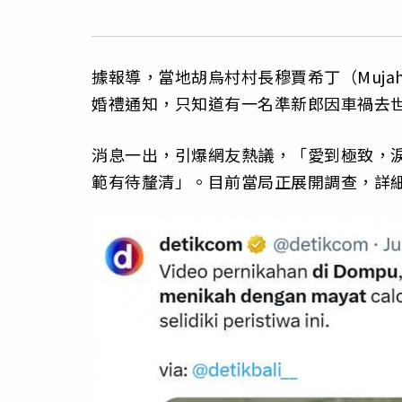
據報導，當地胡烏村村長穆賈希丁（Muja
婚禮通知，只知道有一名準新郎因車禍去
消息一出，引爆網友熱議，「愛到極致，
範有待釐清」。目前當局正展開調查，詳