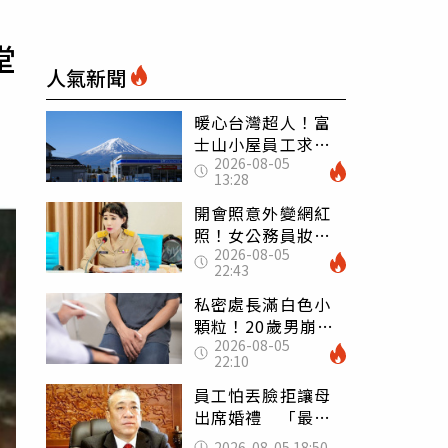
堂
人氣新聞
暖心台灣超人！富
士山小屋員工求助
2026-08-05
「想活下去」 山
13:28
友狂背物資上山：
台灣真的是寶島
開會照意外變網紅
照！女公務員妝容
2026-08-05
掀2千則留言 本人
22:43
怒嗆：化妝有錯嗎
私密處長滿白色小
顆粒！20歲男崩潰
2026-08-05
求診 醫曝5大真相
22:10
別再誤會
員工怕丟臉拒讓母
出席婚禮 「最愛
發錢老闆」震怒開
2026-08-05 18:50