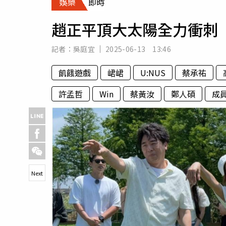
娛樂
即時
人物
汽車
趙正平頂大太陽全力衝刺
專欄
房產新勢力
記者：
吳庭宜
2025-06-13 13:46
飢餓遊戲
峮峮
U:NUS
蔡承祐
許孟哲
Win
蔡黃汝
鄭人碩
成
Next