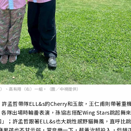
左）、高有翔（右）一組。（圖／中視提供）
樂，許孟哲帶隊ELL&s的Cherry和玉歆，王仁甫則帶著重
。各隊出場時輪番表演，孫協志搭配Wing Stars跳起舞
」；許孟哲跟著ELL&s也大跳性感野貓舞風，直呼比
行廳男孩也不甘示弱，當音樂一下，蔡黃汝超投入，但趙