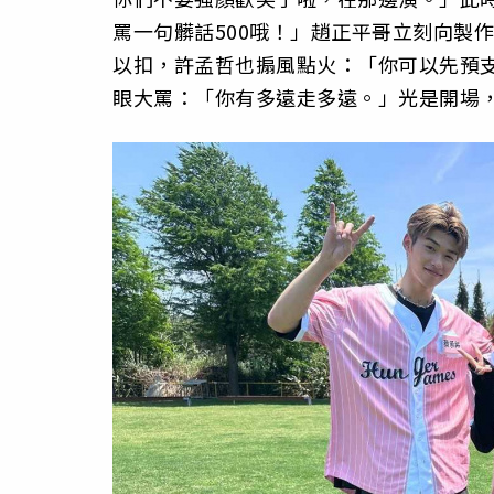
罵一句髒話500哦！」趙正平哥立刻向製
以扣，許孟哲也搧風點火：「你可以先預
眼大罵：「你有多遠走多遠。」光是開場