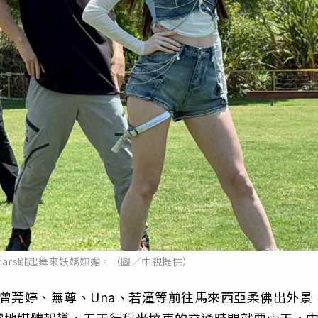
Stars跳起舞來妖嬌嫵媚。（圖／中視提供）
曾莞婷、無尊、Una、若潼等前往馬來西亞柔佛出外景
當地媒體報導，五天行程光拉車的交通時間就要兩天，