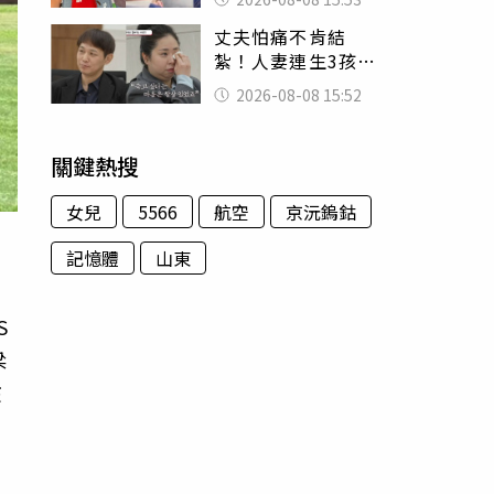
臉 醫揭3類人別亂
丈夫怕痛不肯結
喝
紮！人妻連生3孩
控遭家暴淚喊：真
2026-08-08 15:52
的好累
關鍵熱搜
女兒
5566
航空
京沅鎢鈷
記憶體
山東
S
梁
孩
為
？
，