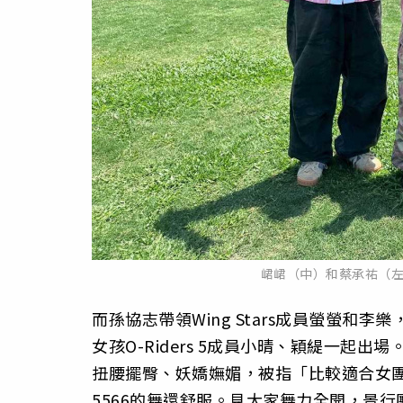
峮峮（中）和蔡承祐（
而孫協志帶領Wing Stars成員螢螢和李
女孩O-Riders 5成員小晴、穎緹一起出場
扭腰擺臀、妖嬌嫵媚，被指「比較適合女團
5566的舞還舒服。見大家舞力全開，景