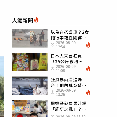
人氣新聞
以為在搭公車？2女
拖行李箱直闖停機
2026-08-09
坪「揮手攔機」
12:54
荒謬影片曝網傻眼
日本人來台狂買
「35公斤戰利
2026-08-09
品」 連拜拜用紅
11:08
盤、「小心地滑」
告示牌也帶回家
狂風暴雨灌進陽
台！他內褲竟遭颱
2026-08-09
風吹走 陳世軒神
13:26
回1句笑翻上萬網友
飛機餐發這果汁爆
「廁所之亂」？乘
客崩潰：差點丟大
2026-08-08 15:53