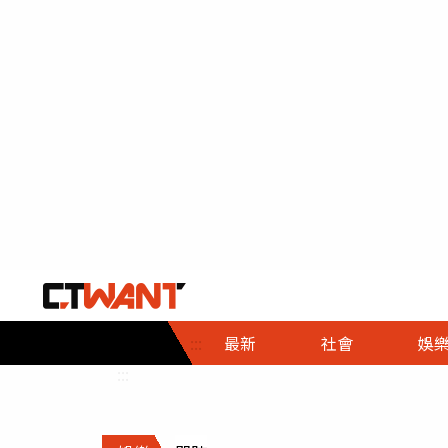
社會首頁
娛樂首頁
財經首頁
政
:::
最新
社會
娛
時事
即時
熱線
:::
直擊
大條
人物
調查
專題
３Ｃ