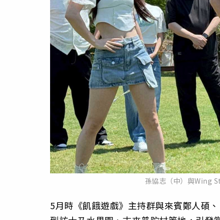
孫協志（中）與Wing 
5月時《飢餓遊戲》主持群與來賓鄭人碩、
到訪士乃水果園、古來普陀村等地，引發