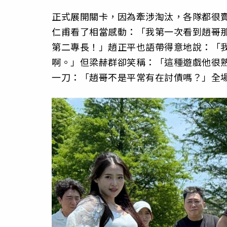
正式展開關卡，因為牽涉淘汰，各隊都很
仁甫看了相當感動：「我第一次看到趙哥
第二專長！」趙正平也語帶得意地說：「
啊。」但梁赫群卻笑稱：「這種遊戲他很
一刀：「趙哥不是平常有在討債嗎？」全