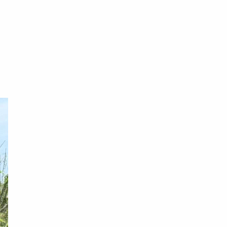
王
有
上