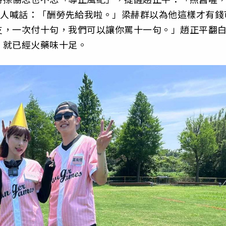
作人喊話：「酬勞先給我啦。」梁赫群以為他這樣才有錢
支，一次付十句，我們可以讓你罵十一句。」趙正平翻
，就已經火藥味十足。