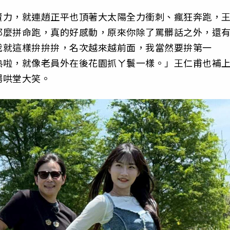
賣力，就連趙正平也頂著大太陽全力衝刺、瘋狂奔跑，
那麼拼命跑，真的好感動，原來你除了罵髒話之外，還
我就這樣拚拚拚，名次越來越前面，我當然要拚第一
熟啦，就像老員外在後花園抓ㄚ鬟一樣。」王仁甫也補
場哄堂大笑。