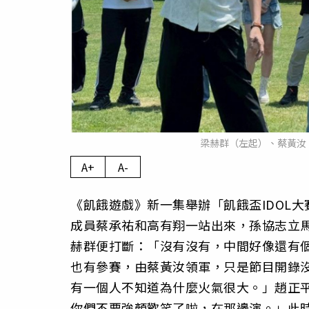
梁赫群（左起）、蔡黃汝
A+
A-
《飢餓遊戲》新一集舉辦「飢餓盃IDOL大
成員蔡承祐和高有翔一站出來，孫協志立馬
赫群便打斷：「沒有沒有，中間好像還有
也有參賽，由蔡黃汝領軍，只是節目開錄
有一個人不知道為什麼火氣很大。」趙正
你們不要強顏歡笑了啦，在那邊演。」此