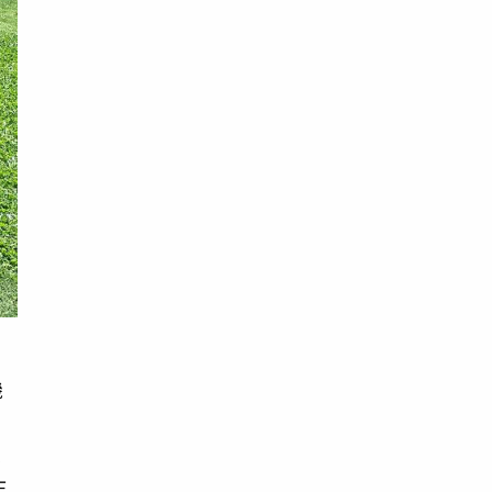
機
來
跳
正