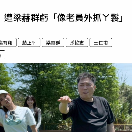
寵物
 遭梁赫群虧「像老員外抓ㄚ鬟」
運勢
運動
梅酒
高有翔
趙正平
梁赫群
孫協志
王仁甫
員