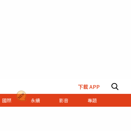
下載 APP
國際
永續
影音
專題