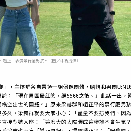
、趙正平表演景行廳男孩。（圖／中視提供）
賽」，主持群各自帶領一組偶像團體，峮峮和男團U:NU
誇：「現在男團最紅的，繼5566之後。」此話一出，
個橫空出世的團體。」原來梁赫群和趙正平的景行廳男
沒多久，梁赫群就要大家小心：「盡量不要惹我們，因
平直接對號入座：「這麼大的太陽曬成這樣誰不會生氣
時孫協志也不忘「導正風紀」，提醒趙正平：「照舊喔