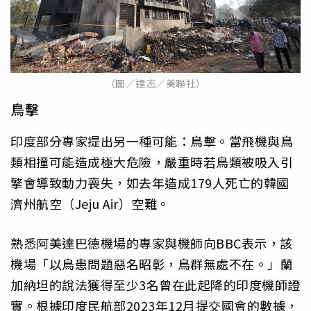
（圖／達志／美聯社）
鳥擊
印度部分專家提出另一種可能：鳥擊。當飛機與鳥
類相撞可能造成極大危險，嚴重時若鳥類被吸入引
擎會導致動力喪失，如去年造成179人死亡的韓國
濟州航空（Jeju Air）空難。
熟悉阿美達巴德機場的專家與機師向BBC表示，該
機場「以鳥患問題惡名昭彰，鳥群無處不在。」蘭
加納坦的說法獲得至少3名曾在此起降的印度機師證
實。根據印度民航部2023年12月提交國會的數據，