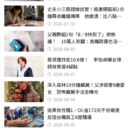
丈夫小三假證做試管！癌妻開庭前1分
鐘再收離婚傳票 她崩潰：比八點檔
還扯
2026-07-31
父親群組1句「8／8快到了」掀熱
議！ 10萬人笑翻：高鐵疏運也沒列
父親節
2026-08-02
慈濟遭詐走10.6億！ 李怡貞曝女律
師背景提4疑點
2026-08-07
深入森林10分鐘藏屍！父涉殺害9歲愛
女 恐怖藏屍手法全曝光
2026-08-04
逃票告性騷1／OL省172元不甘被逮
反控台鐵員工6度騷擾
2026-08-05