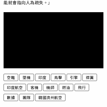
能就會指向人為疏失。」
空難
墜機
印度
鳥擊
引擎
襟翼
印度航空
客機
機師
燃油
飛行
數據
團隊
韓國濟州航空