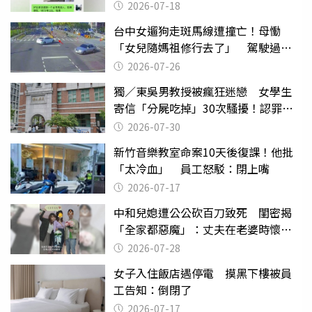
2026-07-18
台中女遛狗走斑馬線遭撞亡！母慟
「女兒隨媽祖修行去了」 駕駛過失
致死判9月
2026-07-26
獨／東吳男教授被瘋狂迷戀 女學生
寄信「分屍吃掉」30次騷擾！認罪免
關
2026-07-30
新竹音樂教室命案10天後復課！他批
「太冷血」 員工怒駁：閉上嘴
2026-07-17
中和兒媳遭公公砍百刀致死 閨密揭
「全家都惡魔」：丈夫在老婆時懷孕
摔東西
2026-07-28
女子入住飯店遇停電 摸黑下樓被員
工告知：倒閉了
2026-07-17