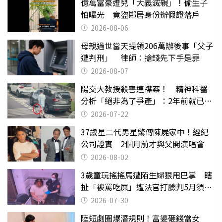
億萬富豪遭兒「大義滅親」！偷生子
怕曝光 竟盜鄰居身份辦假證落戶
2026-08-06
母親過世當天提領206萬辦後事「父子
遭判刑」 律師：搶錢先下手是罪
2026-08-07
陽交大教授殺害連襟案！ 精神科醫
分析「絕非為了爭產」：2年前就已言
行詭異
2026-07-22
37歲星二代男星驚傳陳屍家中！經紀
公司證實 2個月前才與父開演唱會
2026-08-02
3歲童玩搖搖馬遭陌生婦狠甩巴掌 瞎
扯「被罵吃屎」遭法官打臉判5月須入
監
2026-07-30
陸短劇圈爆潛規則！富婆砸錢當女