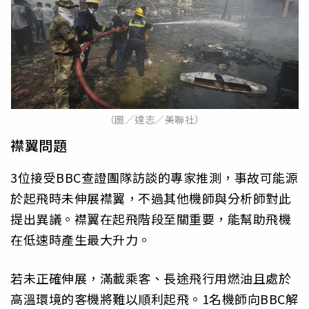
（圖／達志／美聯社）
襟翼問題
3位接受BBC查證團隊訪談的專家推測，事故可能源
於起飛時未伸展襟翼，不過其他機師與分析師對此
提出異議。襟翼在起飛階段至關重要，能幫助飛機
在低速時產生最大升力。
若未正確伸展，滿載乘客、長途飛行用燃油且處於
高溫環境的客機將難以順利起飛。1名機師向BBC解