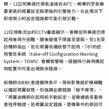
釋，12日阿美達巴德氣溫接近40°C，稀薄的空氣需
要更高的襟翼設定與更強的引擎推力，在此情況下
即使微小的設定錯誤都可能引發災難。
12日傍晚流出的CCTV畫面顯示，客機從阿美達巴德
起飛後爬升困難，隨後緩慢下降直至墜毀。但1名受
訪機師指出，若在襟翼收攏狀態下起飛，787的起
飛警告系統（take-off Configuration Warning
System，TOWS）會觸發警報，提醒飛行員飛機起
飛配置中可能出現致命錯誤。
前機師向BBC查證團隊表示，現有影像過於模糊難
以確認襟翼狀態，但強調此類錯誤「極不尋常」，
「襟翼由機師在起飛前手動設定，並需通過多重檢
查程序驗證。若襟翼設定錯誤，墜機事件的原因可