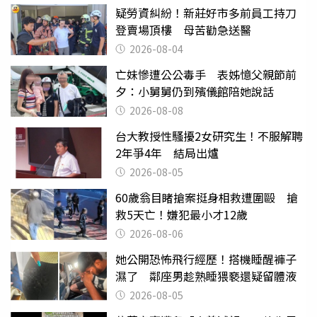
疑勞資糾紛！新莊好市多前員工持刀
登賣場頂樓 母苦勸急送醫
2026-08-04
亡妹慘遭公公毒手 表姊憶父親節前
夕：小舅舅仍到殯儀館陪她說話
2026-08-08
台大教授性騷擾2女研究生！不服解聘
2年爭4年 結局出爐
2026-08-05
60歲翁目睹搶案挺身相救遭圍毆 搶
救5天亡！嫌犯最小才12歲
2026-08-06
她公開恐怖飛行經歷！搭機睡醒褲子
濕了 鄰座男趁熟睡猥褻還疑留體液
2026-08-05