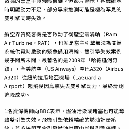
數據的黑盒子與殘骸檢驗。但影片顯示，客機離地
時明顯動力不足，部分專家推測可能是極為罕見的
雙引擎同時失效。
航空界質疑客機是否啟動了衝壓空氣渦輪（Ram
Air Turbine，RAT），也就是當主引擎無法為關鍵
系統供電時啟動的緊急備用渦輪。雙引擎失效案例
幾乎聞所未聞，最著名的是2009年「哈德遜河奇
蹟」，全美航空（US Airways）空巴A320（Airbus
A320）從紐約拉瓜地亞機場（LaGuardia
Airport）起飛後因鳥擊失去雙引擎動力，最終滑翔
迫降成功。
1名資深機師向BBC表示，燃油污染或堵塞也可能導
致雙引擎失效。飛機引擎依賴精確的燃油計量系
統，若系統阻塞會引發燃油供應中斷與引擎停轉。