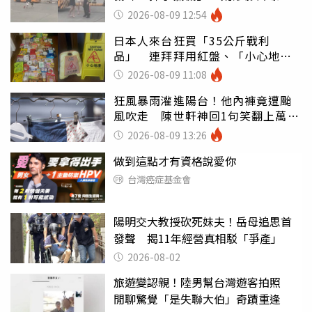
傻眼
2026-08-09 12:54
日本人來台狂買「35公斤戰利
品」 連拜拜用紅盤、「小心地
滑」告示牌也帶回家
2026-08-09 11:08
狂風暴雨灌進陽台！他內褲竟遭颱
風吹走 陳世軒神回1句笑翻上萬網
友
2026-08-09 13:26
做到這點才有資格說愛你
台灣癌症基金會
陽明交大教授砍死妹夫！岳母追思首
發聲 揭11年經營真相駁「爭產」
2026-08-02
旅遊變認親！陸男幫台灣遊客拍照
閒聊驚覺「是失聯大伯」奇蹟重逢