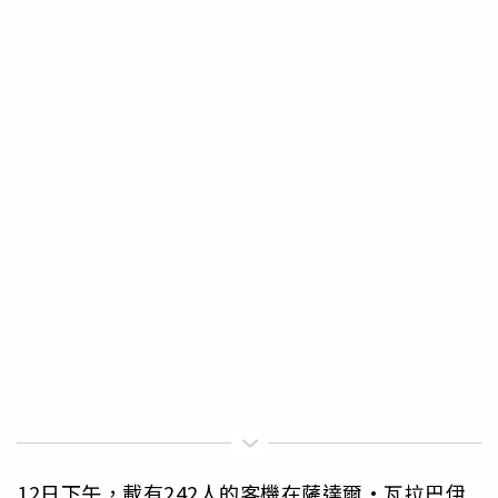
12日下午，載有242人的客機在薩達爾·瓦拉巴伊