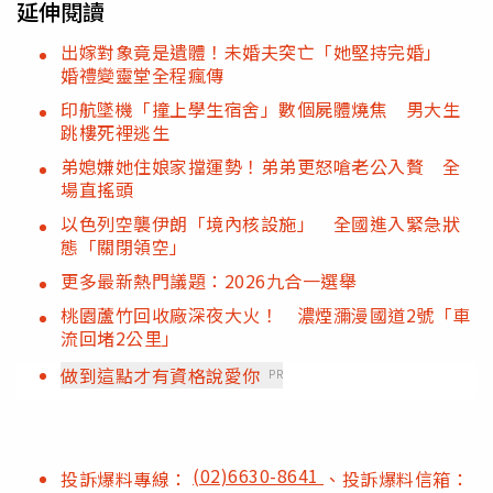
延伸閱讀
出嫁對象竟是遺體！未婚夫突亡「她堅持完婚」
婚禮變靈堂全程瘋傳
印航墜機「撞上學生宿舍」數個屍體燒焦 男大生
跳樓死裡逃生
弟媳嫌她住娘家擋運勢！弟弟更怒嗆老公入贅 全
場直搖頭
以色列空襲伊朗「境內核設施」 全國進入緊急狀
態「關閉領空」
更多最新熱門議題：2026九合一選舉
桃園蘆竹回收廠深夜大火！ 濃煙瀰漫國道2號「車
流回堵2公里」
做到這點才有資格說愛你
PR
(02)6630-8641
投訴爆料專線：
、投訴爆料信箱：