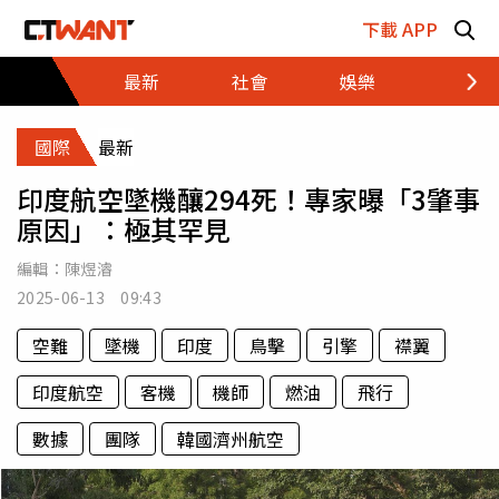
跳至主要內容區塊
下載 APP
最新
社會
娛樂
財經
國際
最新
印度航空墜機釀294死！專家曝「3肇事
原因」：極其罕見
編輯：
陳煜濬
2025-06-13 09:43
空難
墜機
印度
鳥擊
引擎
襟翼
印度航空
客機
機師
燃油
飛行
數據
團隊
韓國濟州航空