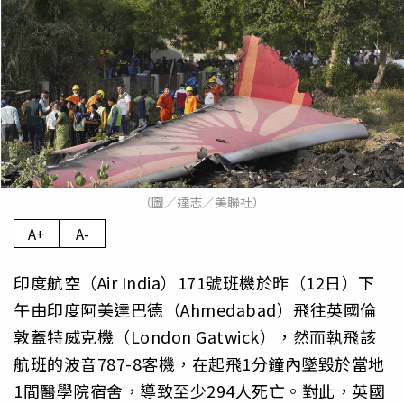
（圖／達志／美聯社）
A+
A-
印度航空（Air India）171號班機於昨（12日）下
午由印度阿美達巴德（Ahmedabad）飛往英國倫
敦蓋特威克機（London Gatwick），然而執飛該
航班的波音787-8客機，在起飛1分鐘內墜毀於當地
1間醫學院宿舍，導致至少294人死亡。對此，英國