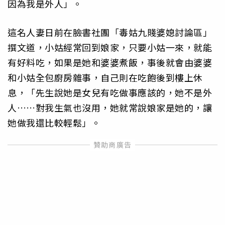
因為我是外人」。
這名人妻日前在臉書社團「毒姑九賤婆媳討論區」
撰文道，小姑經常回到娘家，只要小姑一來，就能
有好料吃，如果是她和婆婆煮飯，事後就會由婆婆
和小姑全包廚房雜事，自己則在吃飽後到樓上休
息，「先生說她是女兒有吃做事應該的，她不是外
人……對我生氣也沒用，她就常說娘家是她的，讓
她做我還比較輕鬆」。