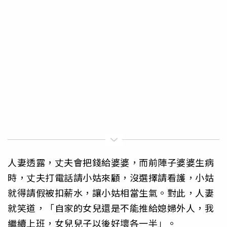
人妻透露，丈夫會把錢給婆婆，而前陣子婆婆生病
時，丈夫打電話請小姑來顧，沒選擇請看護，小姑
就得請假被扣薪水，讓小姑相當生氣。對此，人妻
就笑道，「自家的女兒還是不能推給媳婦外人，我
繼續上班，女兒兒子以後好壞各一半」。