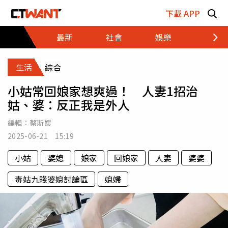
跳至主要內容區塊
下載 APP
最新
社會
娛樂
財經
生活
綜合
小姑常回娘家想爽過！ 人妻1招治
姑、婆：反正我是外人
編輯：
蔡斯媛
2025-06-21 15:19
小姑
婆媳
娘家
回娘家
人妻
婆婆
毒姑九賤婆媳討論區
媳婦