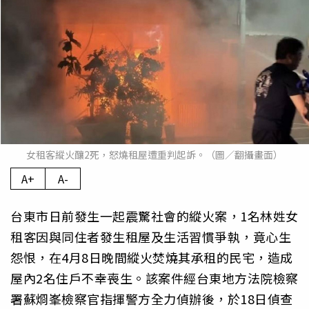
女租客縱火釀2死，怒燒租屋遭重判起訴。（圖／翻攝畫面）
A+
A-
台東市日前發生一起震驚社會的縱火案，1名林姓女
租客因與同住者發生租屋及生活習慣爭執，竟心生
怨恨，在4月8日晚間縱火焚燒其承租的民宅，造成
屋內2名住戶不幸喪生。該案件經台東地方法院檢察
署蘇烱峯檢察官指揮警方全力偵辦後，於18日偵查