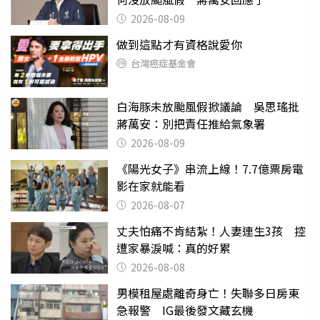
2026-08-09
做到這點才有資格說愛你
台灣癌症基金會
白海豚未放颱風假掀議論 吳思瑤批
蔣萬安：別把責任推給氣象署
2026-08-09
《陽光女子》串流上線！7.7億票房電
影在家就能看
2026-08-07
丈夫怕痛不肯結紮！人妻連生3孩 控
遭家暴淚喊：真的好累
2026-08-08
男模租屋處離奇身亡！失聯多日房東
急報警 IG最後發文藏玄機