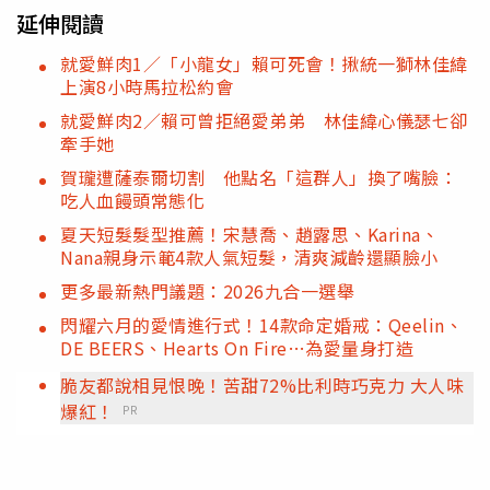
延伸閱讀
就愛鮮肉1／「小龍女」賴可死會！揪統一獅林佳緯
上演8小時馬拉松約會
就愛鮮肉2／賴可曾拒絕愛弟弟 林佳緯心儀瑟七卻
牽手她
賀瓏遭薩泰爾切割 他點名「這群人」換了嘴臉：
吃人血饅頭常態化
夏天短髮髮型推薦！宋慧喬、趙露思、Karina、
Nana親身示範4款人氣短髮，清爽減齡還顯臉小
更多最新熱門議題：2026九合一選舉
閃耀六月的愛情進行式！14款命定婚戒：Qeelin、
DE BEERS、Hearts On Fire…為愛量身打造
脆友都說相見恨晚！苦甜72%比利時巧克力 大人味
爆紅！
PR