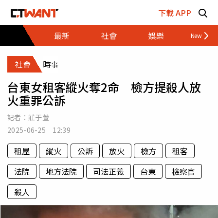
跳至主要內容區塊
下載 APP
最新
社會
娛樂
財經
社會
時事
台東女租客縱火奪2命 檢方提殺人放
火重罪公訴
記者：
莊于萱
2025-06-25 12:39
租屋
縱火
公訴
放火
檢方
租客
法院
地方法院
司法正義
台東
檢察官
殺人