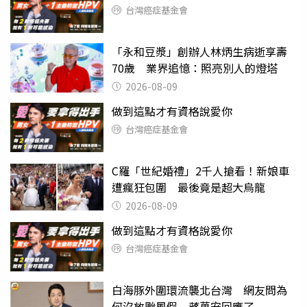
台灣癌症基金會
「永和豆漿」創辦人林炳生病逝享壽
70歲 業界追憶：照亮別人的燈塔
2026-08-09
做到這點才有資格說愛你
台灣癌症基金會
C羅「世紀婚禮」2千人搶看！新娘車
遭瘋狂包圍 最後竟是超大烏龍
2026-08-09
做到這點才有資格說愛你
台灣癌症基金會
白海豚外圍環流襲北台灣 網友問為
何沒放颱風假 蔣萬安回應了