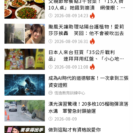
父親節聚餐點3千合菜！「15人擠
10人桌」她餓到崩潰 網傻眼：讓
店家看笑話
2026-08-09 14:23
颱風天讓助理站陽台護植物！愛莉
莎莎挨轟 笑回：他不會被吹出去
2026-08-09 16:31
日本人來台狂買「35公斤戰利
品」 連拜拜用紅盤、「小心地
滑」告示牌也帶回家
2026-08-09 11:08
成為AI時代的道德駭客！一次拿到三張
資安證照
恆逸教育訓練中心
漢光演習驚魂！20多枚105榴砲彈滾落
水溝 軍警急封鎖搶運
2026-08-09
做到這點才有資格說愛你