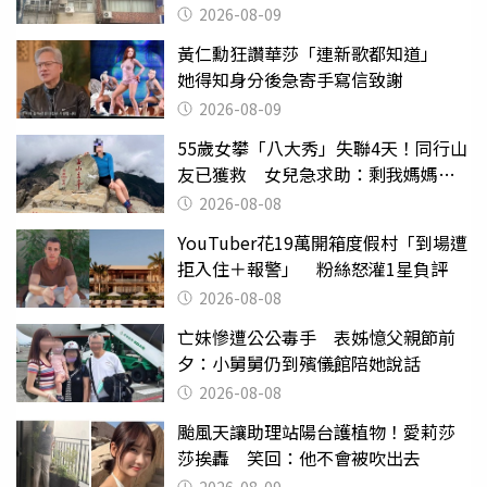
2026-08-09
黃仁勳狂讚華莎「連新歌都知道」
她得知身分後急寄手寫信致謝
2026-08-09
55歲女攀「八大秀」失聯4天！同行山
友已獲救 女兒急求助：剩我媽媽還
沒找到
2026-08-08
YouTuber花19萬開箱度假村「到場遭
拒入住＋報警」 粉絲怒灌1星負評
2026-08-08
亡妹慘遭公公毒手 表姊憶父親節前
夕：小舅舅仍到殯儀館陪她說話
2026-08-08
颱風天讓助理站陽台護植物！愛莉莎
莎挨轟 笑回：他不會被吹出去