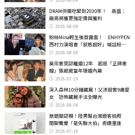
2026-08-09
DRAM供需吃緊到2030年！ 高盛：
廠商將獲更強定價與獲利
2026-08-09
粉絲Mina輕生後首露面！ ENHYPEN
西村力演唱會「狀態超好」喊話粉
絲：我們心意相通
2026-08-09
吳宗憲突認離婚12年 起底「正牌憲
嫂」張葳葳當年隱婚內幕
2026-07-19
深入森林10分鐘藏屍！父涉殺害9歲愛
女 恐怖藏屍手法全曝光
2026-08-04
旅遊變認親！陸男幫台灣遊客拍照
閒聊驚覺「是失聯大伯」奇蹟重逢
2026-07-18