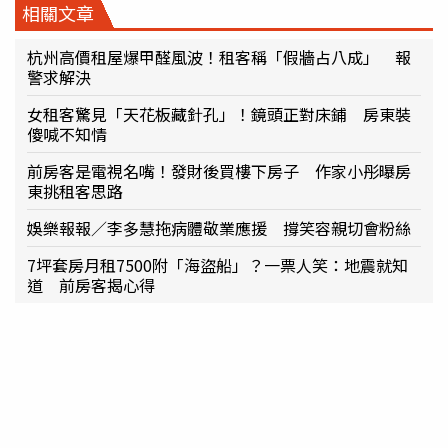
相關文章
杭州高價租屋爆甲醛風波！租客稱「假牆占八成」 報
警求解決
女租客驚見「天花板藏針孔」！鏡頭正對床鋪 房東裝
傻喊不知情
前房客是電視名嘴！發財後買樓下房子 作家小彤曝房
東挑租客思路
娛樂報報／李多慧拖病體敬業應援 撐笑容親切會粉絲
7坪套房月租7500附「海盜船」？一票人笑：地震就知
道 前房客揭心得