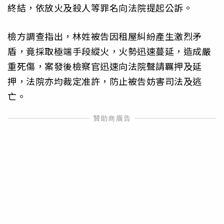
終結，依放火及殺人等罪名向法院提起公訴。
檢方調查指出，林姓被告因租屋糾紛產生激烈矛
盾，竟採取極端手段縱火，火勢迅速蔓延，造成嚴
重死傷，案發後檢察官迅速向法院聲請羈押及延
押，法院亦均裁定准許，防止被告妨害司法及逃
亡。