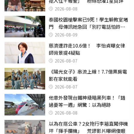
拒入住＋報警」 粉絲怒灌1星負評
2026-08-08
泰國校園槍擊案已9死！學生躲教室堵
門 母傳訊她急回「別打電話怕鈴
響」
2026-08-09
慈濟遭詐走10.6億！ 李怡貞曝女律
師背景提4疑點
2026-08-07
《陽光女子》串流上線！7.7億票房電
影在家就能看
2026-08-07
他意外發現台鐵神級暗黑列車！「錯
過要等一週」網驚：以為絕跡
2026-08-08
以為在搭公車？2女拖行李箱直闖停機
坪「揮手攔機」 荒謬影片曝網傻眼