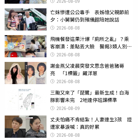
2026-08-09
亡妹慘遭公公毒手 表姊憶父親節前
夕：小舅舅仍到殯儀館陪她說話
2026-08-08
飛機餐發這果汁爆「廁所之亂」？乘
客崩潰：差點丟大臉 醫揭3類人別亂
喝
2026-08-08
謝金燕父凌晨突發文思念爸爸豬哥
亮 「1標籤」藏洋蔥
2026-08-08
三颱又來了「琵鷺」最新生成！白海
豚影響未完 2地達停班課標準
2026-08-09
丈夫怕痛不肯結紮！人妻連生3孩 控
遭家暴淚喊：真的好累
2026-08-08