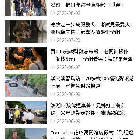
發聲 揭11年經營真相駁「爭產」
2026-08-02
德牧差一步成服務犬 考試見最愛大
象玩偶失控！無辜表情融化全網
2026-07-20
買195元鹹酥雞忘帶錢！老闆神操作
「倒找5元」 全網看哭：這就是台灣
2026-08-07
漢光演習驚魂！20多枚105榴砲彈滾落
水溝 軍警急封鎖搶運
2026-08-09
澎湖13孩傳遭棄養！兄姊打工養弟
妹 父母疑帶走證件、補助款離家
2026-08-09
YouTuber花19萬開箱度假村「到場遭