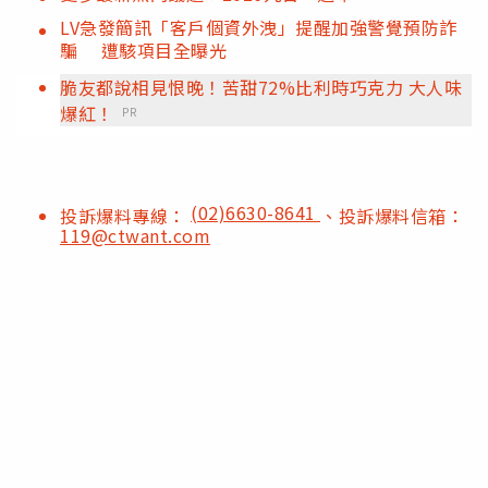
LV急發簡訊「客戶個資外洩」提醒加強警覺預防詐
騙 遭駭項目全曝光
脆友都說相見恨晚！苦甜72%比利時巧克力 大人味
爆紅！
PR
(02)6630-8641
投訴爆料專線：
、投訴爆料信箱：
119@ctwant.com