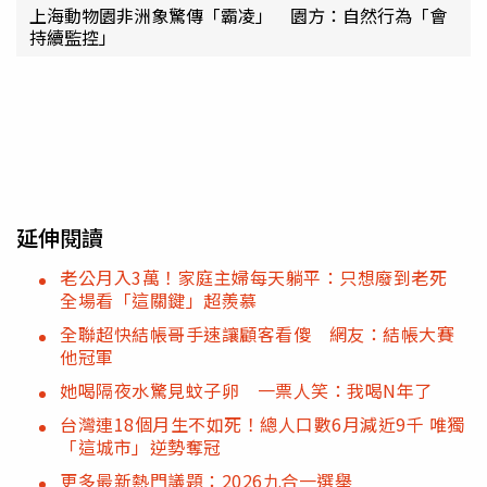
上海動物園非洲象驚傳「霸凌」 園方：自然行為「會
持續監控」
延伸閱讀
老公月入3萬！家庭主婦每天躺平：只想廢到老死
全場看「這關鍵」超羨慕
全聯超快結帳哥手速讓顧客看傻 網友：結帳大賽
他冠軍
她喝隔夜水驚見蚊子卵 一票人笑：我喝N年了
台灣連18個月生不如死！總人口數6月減近9千 唯獨
「這城市」逆勢奪冠
更多最新熱門議題：2026九合一選舉