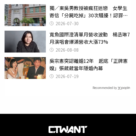
獨／東吳男教授被瘋狂迷戀 女學生
寄信「分屍吃掉」30次騷擾！認罪免
關
2026-07-30
寬魚國際澄清單月營收波動 楊丞琳7
月演唱會爆滿營收大漲73%
2026-08-08
吳宗憲突認離婚12年 起底「正牌憲
嫂」張葳葳當年隱婚內幕
2026-07-19
Recommended by