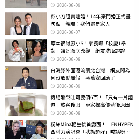
2026-08-09
彭小刀證實離婚！14年豪門婚正式畫
句點 親曝：我們還是家人
2026-08-07
原本很討厭小S！家長曝「校慶1舉
動」讓她徹底改觀 網友洗版認證
2026-08-08
白海豚外圍環流襲北台灣 網友問為
何沒放颱風假 蔣萬安回應了
2026-08-09
機場酪梨吐司要價6百！「只有一片麵
包」旅客傻眼 專家揭高價背後原因
2026-08-08
粉絲Mina輕生後首露面！ ENHYPEN
西村力演唱會「狀態超好」喊話粉
絲：我們心意相通