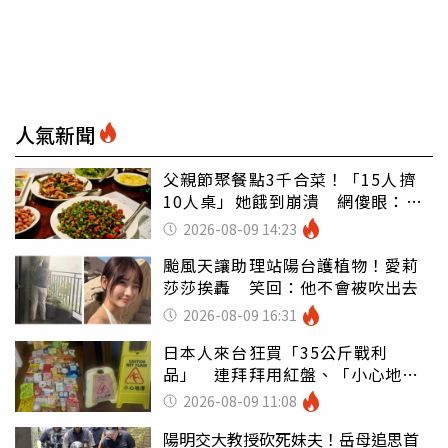
人氣新聞
父親節聚餐點3千合菜！「15人擠
10人桌」她餓到崩潰 網傻眼：讓
店家看笑話
2026-08-09 14:23
颱風天讓助理站陽台護植物！愛莉
莎莎挨轟 笑回：他不會被吹出去
2026-08-09 16:31
日本人來台狂買「35公斤戰利
品」 連拜拜用紅盤、「小心地
滑」告示牌也帶回家
2026-08-09 11:08
陽明交大教授砍死妹夫！岳母追思首