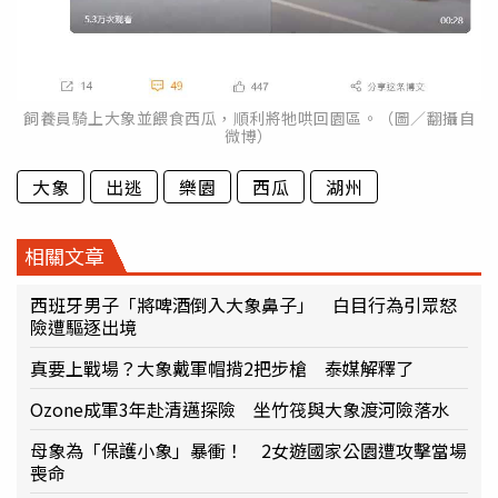
飼養員騎上大象並餵食西瓜，順利將牠哄回園區。（圖／翻攝自
微博）
大象
出逃
樂園
西瓜
湖州
相關文章
西班牙男子「將啤酒倒入大象鼻子」 白目行為引眾怒
險遭驅逐出境
真要上戰場？大象戴軍帽揹2把步槍 泰媒解釋了
Ozone成軍3年赴清邁探險 坐竹筏與大象渡河險落水
母象為「保護小象」暴衝！ 2女遊國家公園遭攻擊當場
喪命