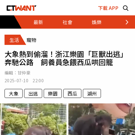
跳至主要內容區塊
下載 APP
最新
社會
娛樂
財經
生活
寵物
大象熱到偷溜！浙江樂園「巨獸出逃」
奔馳公路 飼養員急餵西瓜哄回籠
編輯：
甘仲豪
2025-07-10 22:00
大象
出逃
樂園
西瓜
湖州