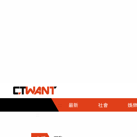
社會首頁
娛樂首頁
財經首頁
政
:::
最新
社會
娛
時事
即時
熱線
:::
直擊
大條
人物
調查
專題
３Ｃ