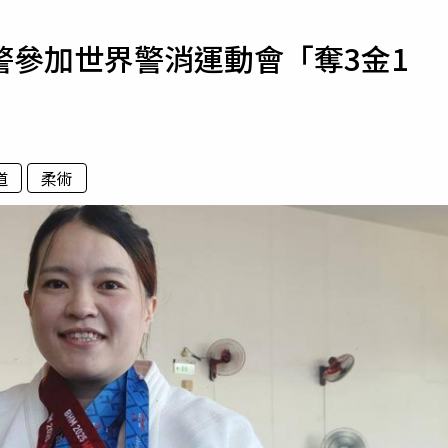
寵物
警參加世界警消運動會「奪3金1
運勢
運動
梅酒
道
柔術