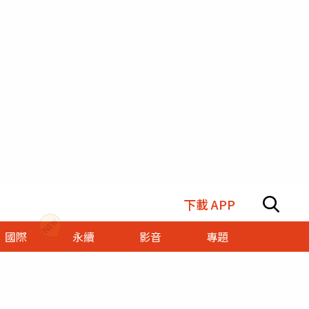
下載 APP
國際
永續
影音
專題