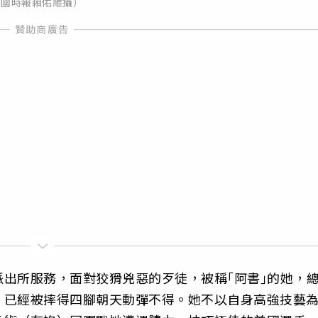
國時報賴佑維攝）
出所服務，面對狡猾兇惡的歹徒，被稱｢阿書｣的她，
，已經被摔得四腳朝天動彈不得。她不以自身高強技藝