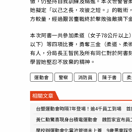
傲，仍堅持自我訓練及精進。本次世警會
她擬定「以己之長，攻彼之短。」的戰術
方較量，經過艱苦鏖戰終於擊敗強敵摘下
本次阿書一共參加柔道（女子78公斤以上
以下）等四項比賽，勇奪三金（柔道、柔
有人，分局長王智民及所有同仁對於阿書
學習她堅忍不放棄的精神。
運動會
警察
消防員
陳于書
柔
相關文章
台塑運動會時隔7年登場！逾4千員工到場 首
黃仁勳驚喜現身台積電運動會 魏哲家宣布員工
學校辦運動會化糞池管道未上蓋 9歲男童踩空