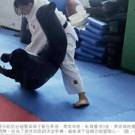
園警分局防治組警員陳于書在柔道、柔術有袍、臥推獲得3金，柔術無袍
猶豫，但為了逝世的恩師決定參賽，最後拿下佳績也相當開心。（圖／