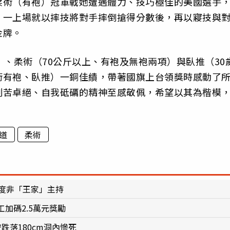
柔術（有袍）冠軍戰她遭遇體力、技巧極佳的美國選手
，一上場就以摔技將對手摔倒搶得分數後，再以寢技與
金牌。
）、柔術（70公斤以上、有袍及無袍兩項）與臥推（30
術有袍、臥推）一銅佳績，帶著國旗上台領獎時感動了
刻苦卓絕、自我砥礪的精神至感敬佩，希望以其為楷模
道
柔術
度非「王家」主持
加碼2.5萬元獎勵
跌落180cm洞內慘死