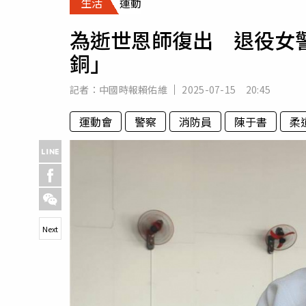
生活
運動
人物
汽車
為逝世恩師復出 退役女
專欄
銅」
房產新勢力
記者：
中國時報賴佑維
2025-07-15 20:45
運動會
警察
消防員
陳于書
柔
Next