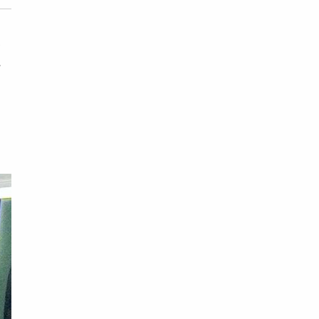
永
心
後