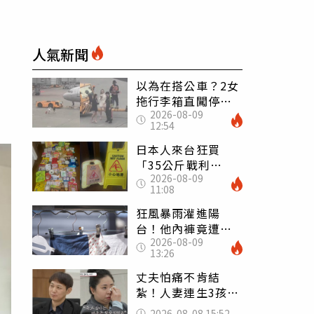
人氣新聞
以為在搭公車？2女
拖行李箱直闖停機
2026-08-09
坪「揮手攔機」
12:54
荒謬影片曝網傻眼
日本人來台狂買
「35公斤戰利
2026-08-09
品」 連拜拜用紅
11:08
盤、「小心地滑」
告示牌也帶回家
狂風暴雨灌進陽
台！他內褲竟遭颱
2026-08-09
風吹走 陳世軒神
13:26
回1句笑翻上萬網友
丈夫怕痛不肯結
紮！人妻連生3孩
控遭家暴淚喊：真
2026-08-08 15:52