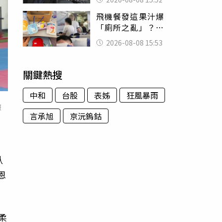
的好累
飛機餐發這果汁爆
「廁所之亂」？乘
客崩潰：差點丟大
2026-08-08 15:53
臉 醫揭3類人別亂
喝
關鍵熱搜
中和
台股
表姊
狂風暴雨
，
報
言承旭
京沅鎢鈷
臥
恩
柔