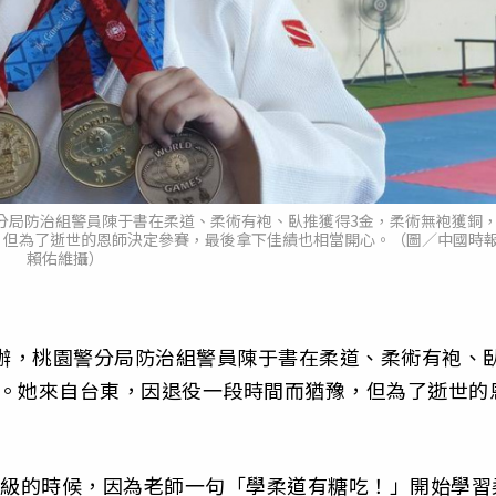
警分局防治組警員陳于書在柔道、柔術有袍、臥推獲得3金，柔術無袍獲銅
，但為了逝世的恩師決定參賽，最後拿下佳績也相當開心。（圖／中國時
賴佑維攝）
舉辦，桃園警分局防治組警員陳于書在柔道、柔術有袍、
眼。她來自台東，因退役一段時間而猶豫，但為了逝世的
年級的時候，因為老師一句「學柔道有糖吃！」開始學習