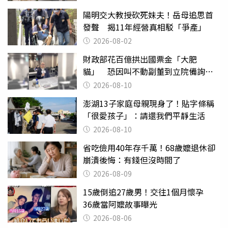
陽明交大教授砍死妹夫！岳母追思首
發聲 揭11年經營真相駁「爭產」
2026-08-02
財政部花百億拱出國票金「大肥
貓」 恐因叫不動副董到立院備詢惹
議
2026-08-10
澎湖13子家庭母親現身了！貼字條稱
「很愛孩子」：請還我們平靜生活
2026-08-10
省吃儉用40年存千萬！68歲嬤退休卻
崩潰後悔：有錢但沒時間了
2026-08-09
15歲倒追27歲男！交往1個月懷孕
36歲當阿嬤故事曝光
2026-08-06