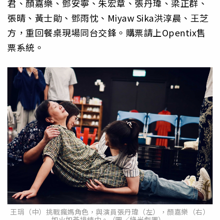
君、顏嘉樂、鄧安寧、朱宏章、張丹瑋、梁正群、
張晴、黃士勛、鄧雨忱、Miyaw Sika洪淳晨、王芝
方，重回餐桌現場同台交鋒。購票請上Opentix售
票系統。
王琄（中）挑戰瘋媽角色，與演員張丹瑋（左），顏嘉樂（右）
如火如荼排練中。（圖／綠光劇團）