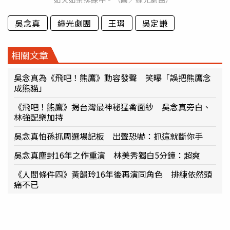
吳念真
綠光劇團
王琄
吳定謙
相關文章
吳念真為《飛吧！熊鷹》動容發聲 笑曝「誤把熊鷹念
成熊貓」
《飛吧！熊鷹》揭台灣最神秘猛禽面紗 吳念真旁白、
林強配樂加持
吳念真怕孫抓周選場記板 出聲恐嚇：抓這就斷你手
吳念真塵封16年之作重演 林美秀獨白5分鐘：超爽
《人間條件四》黃韻玲16年後再演同角色 排練依然頭
痛不已