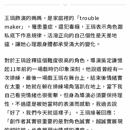
王琄飾演的媽媽，是家庭裡的「trouble
maker」，罹患重症，還犯毒癮，王琄表示角色跟
私底下作息規律、活潑正向的自己個性是天差地
遠，讓她心理跟身體都承受滿大的變化。
對於王琄詮釋這個難度很高的角色，導演吳定謙憶
起11年前的一場戲時仍印象深刻，他說道曾經有一
次排練，最後一場戲王琄在舞台上，結束後情緒實
在太重，她就在躲在排練場角落趴在地上，當下我
自己看完情緒也很衝擊，但身為導演必須要保持理
性，不過還是被她當時的表演而感動，我過去說
「好了，我們今天就這樣子」。王琄接著回應：
「創作者其實很重要的是對角色誠實，越誠實展現
的越純粹，也會展現出情感的濃度。」