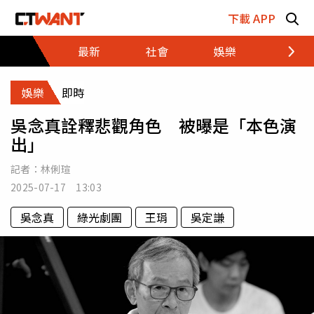
跳至主要內容區塊
下載 APP
最新
社會
娛樂
財經
娛樂
即時
吳念真詮釋悲觀角色 被曝是「本色演
出」
記者：
林俐瑄
2025-07-17 13:03
吳念真
綠光劇團
王琄
吳定謙