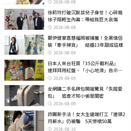
2026-08-08
徐莉玲打破沉默談兒子身世！心碎揭
徐子翔輕生內幕：帶給我巨大哀傷
2026-08-08
鄭伊健蒙嘉慧福岡被捕獲！全黑情侶
裝「牽手掃貨」 結婚13年甜成這樣
2026-08-09
日本人來台狂買「35公斤戰利品」
連拜拜用紅盤、「小心地滑」告示牌
也帶回家
2026-08-09
女網購二手名牌包開箱驚見「失蹤愛
包」 追查才知小偷是閨密
2026-08-09
詐團新手法！女大生遠端打工「連領2
月薪水」仍被騙 5天慘噴50萬
2026-08-10