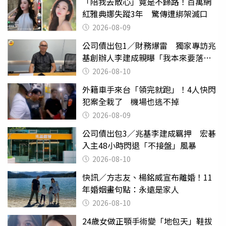
「陪我去散心」竟是不歸路！百萬網
紅雅典娜失蹤3年 驚傳遭綁架滅口
2026-08-09
公司債出包1／財務爆雷 獨家專訪兆
基創辦人李建成親曝「我本來要落
跑」
2026-08-10
外籍車手來台「領完就跑」！4人快閃
犯案全栽了 機場也逃不掉
2026-08-09
公司債出包3／兆基李建成羈押 宏碁
入主48小時閃退「不接盤」風暴
2026-08-10
快訊／方志友、楊銘威宣布離婚！11
年婚姻畫句點：永遠是家人
2026-08-10
24歲女做正顎手術變「地包天」鞋拔