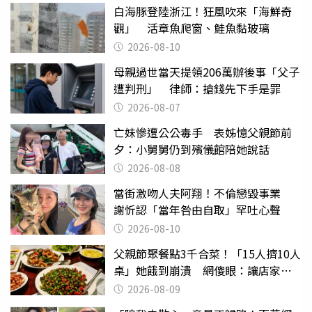
白海豚登陸浙江！狂風吹來「海鮮奇
觀」 活章魚爬窗、鮭魚黏玻璃
2026-08-10
母親過世當天提領206萬辦後事「父子
遭判刑」 律師：搶錢先下手是罪
2026-08-07
亡妹慘遭公公毒手 表姊憶父親節前
夕：小舅舅仍到殯儀館陪她說話
2026-08-08
當街激吻人夫阿翔！不倫戀毀事業
謝忻認「當年咎由自取」罕吐心聲
2026-08-10
父親節聚餐點3千合菜！「15人擠10人
桌」她餓到崩潰 網傻眼：讓店家看
笑話
2026-08-09