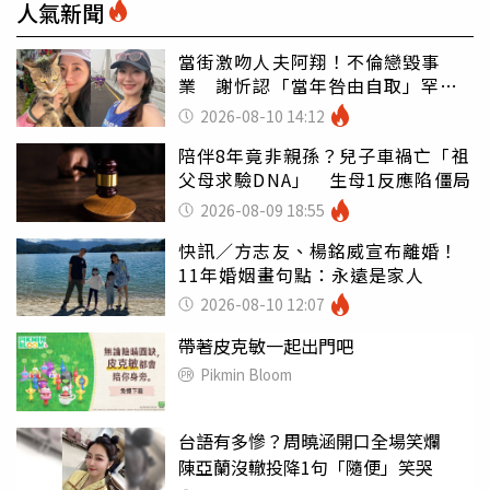
人氣新聞
當街激吻人夫阿翔！不倫戀毀事
業 謝忻認「當年咎由自取」罕吐
心聲
2026-08-10 14:12
陪伴8年竟非親孫？兒子車禍亡「祖
父母求驗DNA」 生母1反應陷僵局
2026-08-09 18:55
快訊／方志友、楊銘威宣布離婚！
11年婚姻畫句點：永遠是家人
2026-08-10 12:07
帶著皮克敏一起出門吧
Pikmin Bloom
台語有多慘？周曉涵開口全場笑爛
陳亞蘭沒轍投降1句「隨便」笑哭