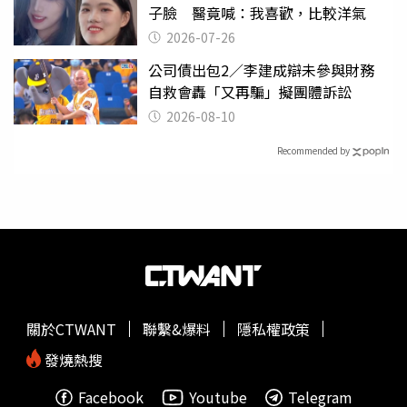
子臉 醫竟喊：我喜歡，比較洋氣
2026-07-26
公司債出包2／李建成辯未參與財務
自救會轟「又再騙」擬團體訴訟
2026-08-10
Recommended by
關於CTWANT
聯繫&爆料
隱私權政策
發燒熱搜
Facebook
Youtube
Telegram