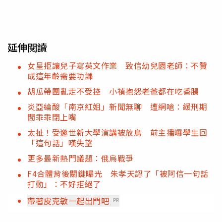
延伸閱讀
女星拒讓兒子寫英文作業 致信幼兒園老師：不贊
成這年齡需要功課
胡瓜帶團亂走不受控 小禎抱怨老爸都在吃香腸
炎亞綸酸「南京紅姐」新聞無聊 遭網嗆：緩刑期
間乖乖閉上嘴
太扯！受邀世新大學演講被放鳥 前主播曝學生回
「這句話」嘆失望
更多最新熱門議題：俄烏戰爭
F4合體背後關鍵曝光 朱孝天認了「被阿信一句話
打動」：不好拒絕了
帶著皮克敏一起出門吧
PR