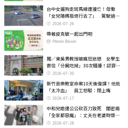
台中女遛狗走斑馬線遭撞亡！母慟
「女兒隨媽祖修行去了」 駕駛過失
致死判9月
2026-07-26
帶著皮克敏一起出門吧
Pikmin Bloom
獨／東吳男教授被瘋狂迷戀 女學生
寄信「分屍吃掉」30次騷擾！認罪免
關
2026-07-30
新竹音樂教室命案10天後復課！他批
「太冷血」 員工怒駁：閉上嘴
2026-07-17
中和兒媳遭公公砍百刀致死 閨密揭
「全家都惡魔」：丈夫在老婆時懷孕
摔東西
2026-07-28