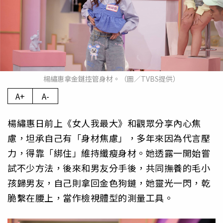
楊繡惠拿金鏈控管身材。（圖／TVBS提供）
A+
A-
楊繡惠日前上《女人我最大》和觀眾分享內心焦
慮，坦承自己有「身材焦慮」，多年來因為代言壓
力，得靠「綁住」維持纖瘦身材。她透露一開始嘗
試不少方法，後來和男友分手後，共同撫養的毛小
孩歸男友，自己則拿回金色狗鏈，她靈光一閃，乾
脆繫在腰上，當作檢視體型的測量工具。