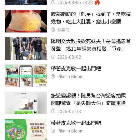
山：台灣真的是寶島
2026-08-05 13:28
腹部脂肪的「剋星」找到了，常吃這
幾物，吃走大肚囊，瘦出小蠻腰
新素簡
陽明交大教授砍死妹夫！岳母追思首
發聲 揭11年經營真相駁「爭產」
2026-08-02
帶著皮克敏一起出門吧
Pikmin Bloom
旅遊變認親！陸男幫台灣遊客拍照
閒聊驚覺「是失聯大伯」奇蹟重逢
2026-07-18
帶著皮克敏一起出門吧
Pikmin Bloom