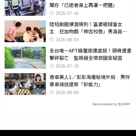
聞在「已逝者身上再灑一把鹽」
2026-07-30
陸短劇圈爆潛規則！富婆砸錢當女
主 狂加吻戲「伸舌咬唇」男演員崩
潰
2026-08-03
全台唯一APT廠董座遭虐殺！頭骨遭重
擊碎裂亡 監視器全壞掀國安疑雲
2026-07-29
香車美人1／彭彭海邊秘境外拍 男伴
豪車接送還祭「鈔能力」
2026-08-04
Recommended by