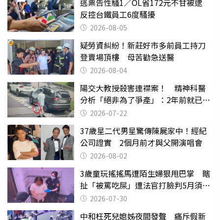
逃票告性騷1／OL省172元不甘被逮
反控台鐵員工6度騷擾
2026-08-05
疑勞資糾紛！新莊好市多前員工持刀
登賣場頂樓 母苦勸急送醫
2026-08-04
陽交大教授殺害連襟案！ 精神科醫
分析「絕非為了爭產」：2年前就已言
行詭異
2026-07-22
37歲星二代男星驚傳陳屍家中！經紀
公司證實 2個月前才與父開演唱會
2026-08-02
3歲童玩搖搖馬遭陌生婦狠甩巴掌 瞎
扯「被罵吃屎」遭法官打臉判5月須入
監
2026-07-30
中和枉死兒媳姊夜間發聲 痛斥假新