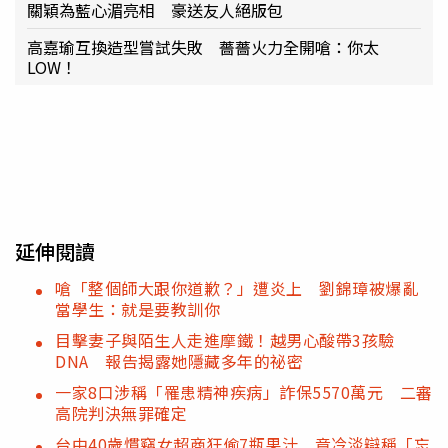
關穎為藍心湄亮相 豪送友人絕版包
高嘉瑜互換造型嘗試失敗 薔薔火力全開嗆：你太
LOW！
延伸閱讀
嗆「整個師大跟你道歉？」遭炎上 劉錦璋被爆亂
當學生：就是要教訓你
目擊妻子與陌生人走進摩鐵！越男心酸帶3孩驗
DNA 報告揭露她隱藏多年的祕密
一家8口涉稱「罹患精神疾病」詐保5570萬元 二審
高院判決無罪確定
台中40歲慣竊女超商狂偷7瓶果汁 竟冷淡辯稱「忘