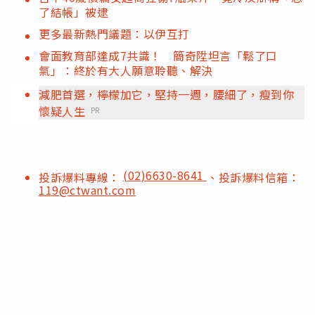
了結帳」被逮
更多最新熱門議題：以伊互打
會面教育部達成7共識！ 簡奇陞坦言「鬆了口
氣」：終於有大人願意聆聽、解決
減肥首選，檸檬加它，堅持一週，腰細了，瘦到你
懷疑人生
PR
(02)6630-8641
投訴爆料專線：
、投訴爆料信箱：
119@ctwant.com