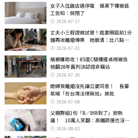
女子入住飯店遇停電 摸黑下樓被員
工告知：倒閉了
2026-07-17
丈夫小三假證做試管！癌妻開庭前1分
鐘再收離婚傳票 她崩潰：比八點檔
還扯
2026-07-31
檳榔攤助攻！85度C騎樓擺桌椅被告
檢翻28年舊判決認證非竊佔
2026-07-30
媳婦簽離婚沒先讓公婆同意！ 長輩
氣喊「在台灣法律無效」挨批
2026-07-08
父親群組1句「8／8快到了」掀熱
議！ 10萬人笑翻：高鐵疏運也沒列
父親節
2026-08-02