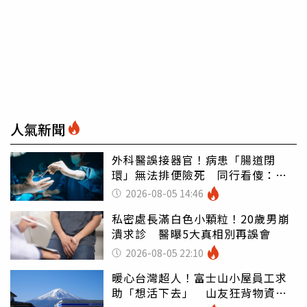
人氣新聞
外科醫誤接器官！病患「腸道閉
環」無法排便險死 同行看傻：糟
糕至極
2026-08-05 14:46
私密處長滿白色小顆粒！20歲男崩
潰求診 醫曝5大真相別再誤會
2026-08-05 22:10
暖心台灣超人！富士山小屋員工求
助「想活下去」 山友狂背物資上