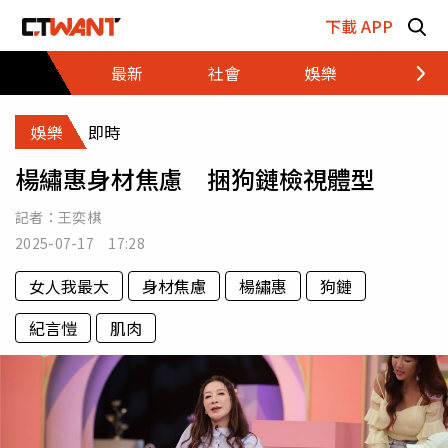
跳至主要內容區塊
下載 APP
最新
社會
娛樂
財經
娛樂
即時
楊繡惠身材焦慮 捆狗鏈檢視體型
記者：
王奕棋
2025-07-17 17:28
女人我最大
身材焦慮
楊繡惠
狗鏈
紀言愷
肌肉