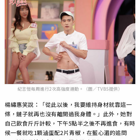
紀言愷每周進行2次高強度運動。（圖／TVBS提供）
楊繡惠笑說：「從此以後，我要維持身材就靠這一
條，鏈子就再也沒有離開過我身體。」此外，她對
自己飲食斤斤計較，下午5點半之後不再進食，有時
候一餐就吃1顆滷蛋配2片青椒，在藍心湄的追問