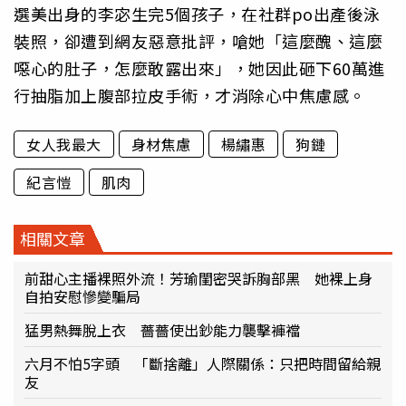
選美出身的李宓生完5個孩子，在社群po出產後泳
裝照，卻遭到網友惡意批評，嗆她「這麼醜、這麼
噁心的肚子，怎麼敢露出來」，她因此砸下60萬進
行抽脂加上腹部拉皮手術，才消除心中焦慮感。
女人我最大
身材焦慮
楊繡惠
狗鏈
紀言愷
肌肉
相關文章
前甜心主播裸照外流！芳瑜閨密哭訴胸部黑 她裸上身
自拍安慰慘變騙局
猛男熱舞脫上衣 薔薔使出鈔能力襲擊褲襠
六月不怕5字頭 「斷捨離」人際關係：只把時間留給親
友