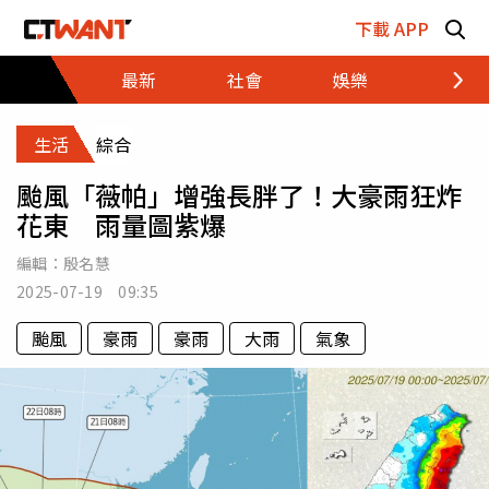
跳至主要內容區塊
下載 APP
最新
社會
娛樂
財經
生活
綜合
颱風「薇帕」增強長胖了！大豪雨狂炸
花東 雨量圖紫爆
編輯：
殷名慧
2025-07-19 09:35
颱風
豪雨
豪雨
大雨
氣象