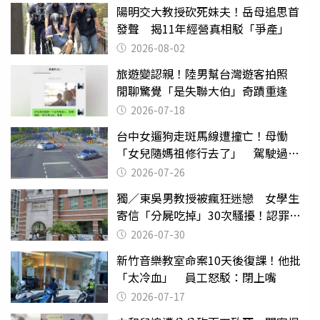
陽明交大教授砍死妹夫！岳母追思首
發聲 揭11年經營真相駁「爭產」
2026-08-02
旅遊變認親！陸男幫台灣遊客拍照
閒聊驚覺「是失聯大伯」奇蹟重逢
2026-07-18
台中女遛狗走斑馬線遭撞亡！母慟
「女兒隨媽祖修行去了」 駕駛過失
致死判9月
2026-07-26
獨／東吳男教授被瘋狂迷戀 女學生
寄信「分屍吃掉」30次騷擾！認罪免
關
2026-07-30
新竹音樂教室命案10天後復課！他批
「太冷血」 員工怒駁：閉上嘴
2026-07-17