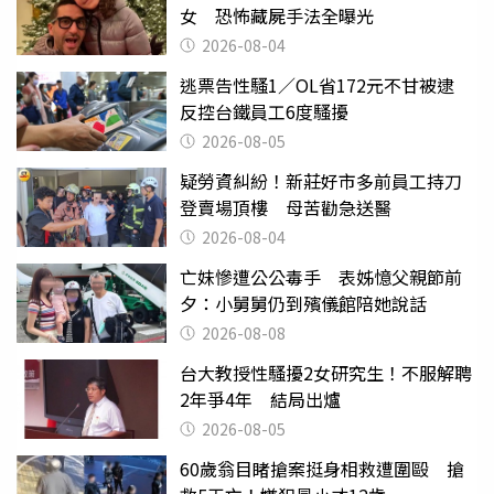
女 恐怖藏屍手法全曝光
2026-08-04
逃票告性騷1／OL省172元不甘被逮
反控台鐵員工6度騷擾
2026-08-05
疑勞資糾紛！新莊好市多前員工持刀
登賣場頂樓 母苦勸急送醫
2026-08-04
亡妹慘遭公公毒手 表姊憶父親節前
夕：小舅舅仍到殯儀館陪她說話
2026-08-08
台大教授性騷擾2女研究生！不服解聘
2年爭4年 結局出爐
2026-08-05
60歲翁目睹搶案挺身相救遭圍毆 搶