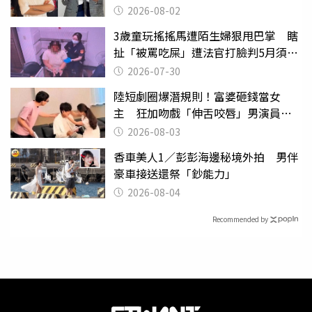
2026-08-02
3歲童玩搖搖馬遭陌生婦狠甩巴掌 瞎
扯「被罵吃屎」遭法官打臉判5月須入
監
2026-07-30
陸短劇圈爆潛規則！富婆砸錢當女
主 狂加吻戲「伸舌咬唇」男演員崩
潰
2026-08-03
香車美人1／彭彭海邊秘境外拍 男伴
豪車接送還祭「鈔能力」
2026-08-04
Recommended by