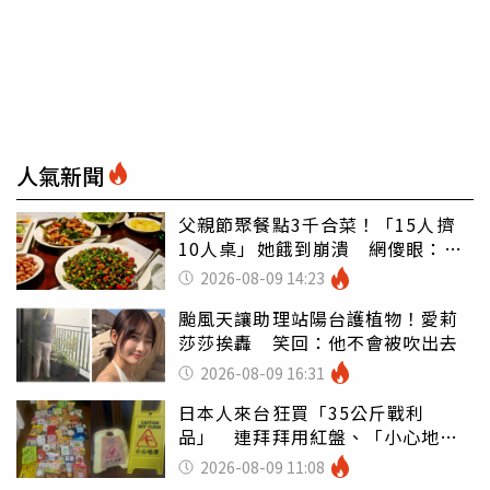
人氣新聞
父親節聚餐點3千合菜！「15人擠
10人桌」她餓到崩潰 網傻眼：讓
店家看笑話
2026-08-09 14:23
颱風天讓助理站陽台護植物！愛莉
莎莎挨轟 笑回：他不會被吹出去
2026-08-09 16:31
日本人來台狂買「35公斤戰利
品」 連拜拜用紅盤、「小心地
滑」告示牌也帶回家
2026-08-09 11:08