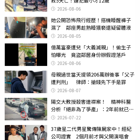
救5天亡！嫌犯最小才12歲
2026-08-06
她公開恐怖飛行經歷！搭機睡醒褲子
濕了 鄰座男趁熟睡猥褻還疑留體液
2026-08-05
億萬富豪遭兒「大義滅親」！偷生子
怕曝光 竟盜鄰居身份辦假證落戶
2026-08-06
母親過世當天提領206萬辦後事「父子
遭判刑」 律師：搶錢先下手是罪
2026-08-07
陽交大教授殺害連襟案！ 精神科醫
分析「絕非為了爭產」：2年前就已言
行詭異
2026-07-22
37歲星二代男星驚傳陳屍家中！經紀
公司證實 2個月前才與父開演唱會