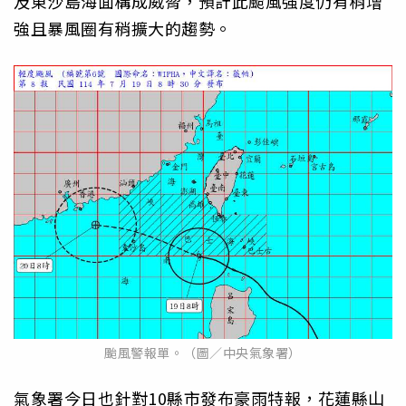
及東沙島海面構成威脅，預計此颱風強度仍有稍增
強且暴風圈有稍擴大的趨勢。
颱風警報單。（圖／中央氣象署）
氣象署今日也針對10縣市發布豪雨特報，花蓮縣山