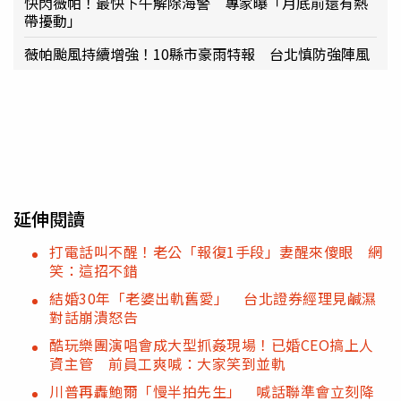
快閃薇帕！最快下午解除海警 專家曝「月底前還有熱
帶擾動」
薇帕颱風持續增強！10縣市豪雨特報 台北慎防強陣風
延伸閱讀
打電話叫不醒！老公「報復1手段」妻醒來傻眼 網
笑：這招不錯
結婚30年「老婆出軌舊愛」 台北證券經理見鹹濕
對話崩潰怒告
酷玩樂團演唱會成大型抓姦現場！已婚CEO搞上人
資主管 前員工爽喊：大家笑到並軌
川普再轟鮑爾「慢半拍先生」 喊話聯準會立刻降