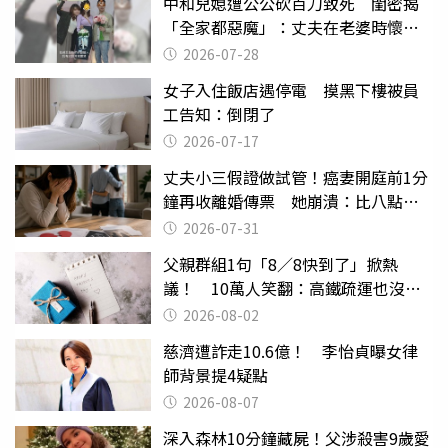
中和兒媳遭公公砍百刀致死 閨密揭
「全家都惡魔」：丈夫在老婆時懷孕
摔東西
2026-07-28
女子入住飯店遇停電 摸黑下樓被員
工告知：倒閉了
2026-07-17
丈夫小三假證做試管！癌妻開庭前1分
鐘再收離婚傳票 她崩潰：比八點檔
還扯
2026-07-31
父親群組1句「8／8快到了」掀熱
議！ 10萬人笑翻：高鐵疏運也沒列
父親節
2026-08-02
慈濟遭詐走10.6億！ 李怡貞曝女律
師背景提4疑點
2026-08-07
深入森林10分鐘藏屍！父涉殺害9歲愛