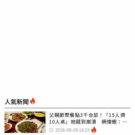
人氣新聞
父親節聚餐點3千合菜！「15人擠
10人桌」她餓到崩潰 網傻眼：讓
店家看笑話
2026-08-09 14:23