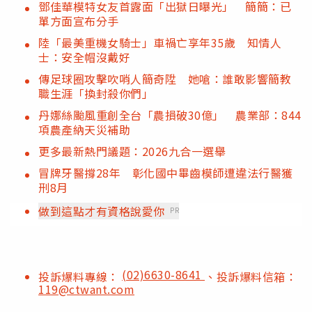
鄧佳華模特女友首露面「出獄日曝光」 簡簡：已
單方面宣布分手
陸「最美重機女騎士」車禍亡享年35歲 知情人
士：安全帽沒戴好
傳足球圈攻擊吹哨人簡奇陞 她嗆：誰敢影響簡教
職生涯「換封殺你們」
丹娜絲颱風重創全台「農損破30億」 農業部：844
項農產納天災補助
更多最新熱門議題：2026九合一選舉
冒牌牙醫撐28年 彰化國中畢齒模師遭違法行醫獲
刑8月
做到這點才有資格說愛你
PR
(02)6630-8641
投訴爆料專線：
、投訴爆料信箱：
119@ctwant.com