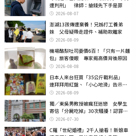
遭判刑」 律師：搶錢先下手是罪
2026-08-07
澎湖13孩傳遭棄養！兄姊打工養弟
妹 父母疑帶走證件、補助款離家
2026-08-09
機場酪梨吐司要價6百！「只有一片麵
包」旅客傻眼 專家揭高價背後原因
2026-08-08
日本人來台狂買「35公斤戰利品」
連拜拜用紅盤、「小心地滑」告示牌
也帶回家
2026-08-09
獨／東吳男教授被瘋狂迷戀 女學生
寄信「分屍吃掉」30次騷擾！認罪免
關
2026-07-30
C羅「世紀婚禮」2千人搶看！新娘車