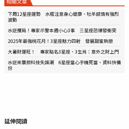
相關文章
下周12星座運勢 水瓶注意身心健康、牡羊感情有強烈
波動
水逆攪局！專家示警本週小心3事 三星座恐爆發衝突
2025年最強桃花月！3星座魅力四射 發展甜蜜熱戀
大暑財運旺！ 專家點名3星座、3生肖：意外之財上門
水逆來襲掀科技失誤潮 6星座當心手機死當、資料快備
份
延伸閱讀