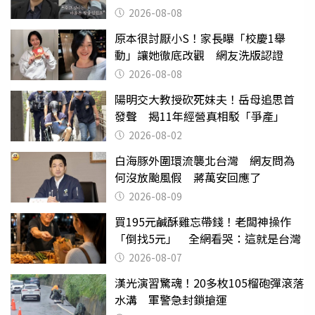
2026-08-08
原本很討厭小S！家長曝「校慶1舉
動」讓她徹底改觀 網友洗版認證
2026-08-08
陽明交大教授砍死妹夫！岳母追思首
發聲 揭11年經營真相駁「爭產」
2026-08-02
白海豚外圍環流襲北台灣 網友問為
何沒放颱風假 蔣萬安回應了
2026-08-09
買195元鹹酥雞忘帶錢！老闆神操作
「倒找5元」 全網看哭：這就是台灣
2026-08-07
漢光演習驚魂！20多枚105榴砲彈滾落
水溝 軍警急封鎖搶運