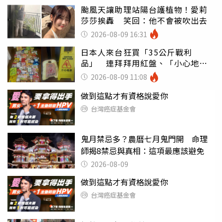
颱風天讓助理站陽台護植物！愛莉
莎莎挨轟 笑回：他不會被吹出去
2026-08-09 16:31
日本人來台狂買「35公斤戰利
品」 連拜拜用紅盤、「小心地
滑」告示牌也帶回家
2026-08-09 11:08
做到這點才有資格說愛你
台灣癌症基金會
鬼月禁忌多？農曆七月鬼門開 命理
師揭8禁忌與真相：這項最應該避免
2026-08-09
做到這點才有資格說愛你
台灣癌症基金會