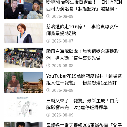
粉絲Mina輕生後首露面！ ENHYPEN
西村力演唱會「狀態超好」喊話粉
絲：我們心意相通
2026-08-09
慈濟遭詐走10.6億！ 李怡貞曝女律
師背景提4疑點
2026-08-07
颱風白海豚肆虐！旅客遇返台班機取
消 達人勸「這件事要先做」
2026-08-08
YouTuber花19萬開箱度假村「到場遭
拒入住＋報警」 粉絲怒灌1星負評
2026-08-08
三颱又來了「琵鷺」最新生成！白海
豚影響未完 2地達停班課標準
2026-08-09
母親過世當天提領206萬辦後事「父子