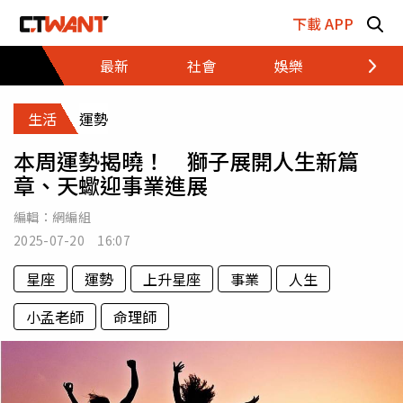
跳至主要內容區塊
下載 APP
最新
社會
娛樂
財經
生活
運勢
本周運勢揭曉！ 獅子展開人生新篇
章、天蠍迎事業進展
編輯：
網編組
2025-07-20 16:07
星座
運勢
上升星座
事業
人生
小孟老師
命理師