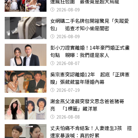
遭瘋狂包圍 最後竟是超大烏龍
2026-08-09
女網購二手名牌包開箱驚見「失蹤愛
包」 追查才知小偷是閨密
2026-08-09
彭小刀證實離婚！14年豪門婚正式畫
句點 親曝：我們還是家人
2026-08-07
吳宗憲突認離婚12年 起底「正牌憲
嫂」張葳葳當年隱婚內幕
2026-07-19
謝金燕父凌晨突發文思念爸爸豬哥
亮 「1標籤」藏洋蔥
2026-08-08
丈夫怕痛不肯結紮！人妻連生3孩 控
遭家暴淚喊：真的好累