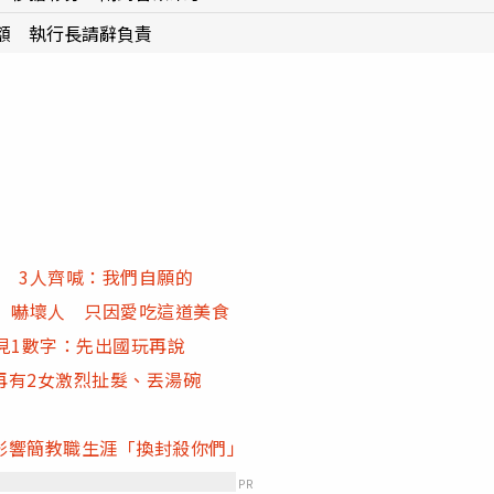
額 執行長請辭負責
 3人齊喊：我們自願的
」嚇壞人 只因愛吃這道美食
見1數字：先出國玩再說
再有2女激烈扯髮、丟湯碗
影響簡教職生涯「換封殺你們」
PR