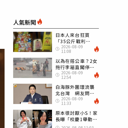
人氣新聞
日本人來台狂買
「35公斤戰利
2026-08-09
品」 連拜拜用紅
11:08
盤、「小心地滑」
告示牌也帶回家
以為在搭公車？2女
拖行李箱直闖停機
2026-08-09
坪「揮手攔機」
12:54
荒謬影片曝網傻眼
白海豚外圍環流襲
北台灣 網友問為
2026-08-09
何沒放颱風假 蔣
11:33
萬安回應了
原本很討厭小S！家
長曝「校慶1舉動」
讓她徹底改觀 網
2026-08-08 11:03