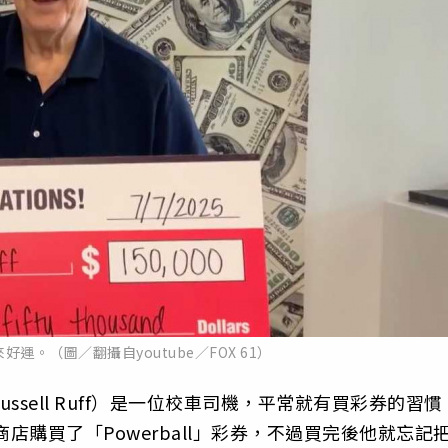
運。（圖／翻攝自youtube／FOX 61）
ssell Ruff）是一位校車司機，平常就有買彩券的習慣
商店購買了「Powerball」彩券，不過買完後他就忘記