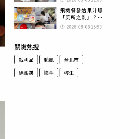
友洗版認證
飛機餐發這果汁爆
「廁所之亂」？乘
客崩潰：差點丟大
2026-08-08 15:53
臉 醫揭3類人別亂
喝
關鍵熱搜
戰利品
颱風
台北市
徐熙娣
懷孕
輕生
家