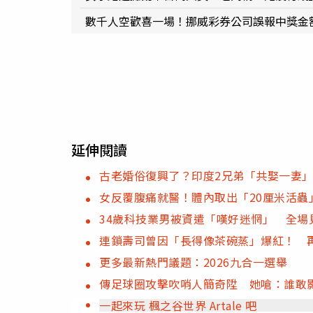
數千人空歡喜一場！挪威彩券公司誤報中獎金
延伸閱讀
古老婚俗復興了？印度2兄弟「共娶一妻」
女反覆腹痛就醫！體內取出「20厘米活蟲
34歲科技業男被資遣「嘆好迷惘」 全場
連鎖壽司曾因「長得像茶碗蒸」爆紅！ 
更多最新熱門議題：2026九合一選舉
傳足球圈攻擊吹哨人簡奇陞 她嗆：誰敢
一起來玩 楓之谷世界 Artale 吧