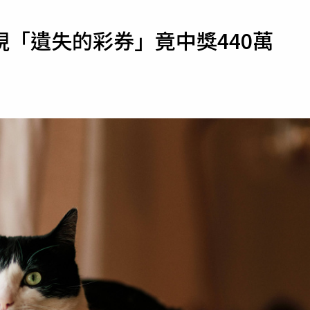
寵物
「遺失的彩券」竟中獎440萬
運勢
運動
梅酒