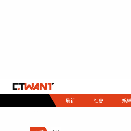
社會首頁
娛樂首頁
財經首頁
政
:::
最新
社會
娛
時事
即時
熱線
:::
直擊
大條
人物
調查
專題
３Ｃ