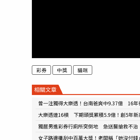
彩券
中獎
貓咪
相關文章
曾一注獨得大樂透！台南爸爽中9.37億 16
大樂透連16槓 下期頭獎累積5.9億！創5年新
獨居男進彩券行廁所突倒地 急送醫搶救不治
女子路邊攤刮中百萬大獎！老闆稱「她沒付錢