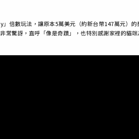
。
lay」倍數玩法，讓原本5萬美元（約新台幣147萬元）的
到非常驚訝，直呼「像是奇蹟」，也特別感謝家裡的貓咪