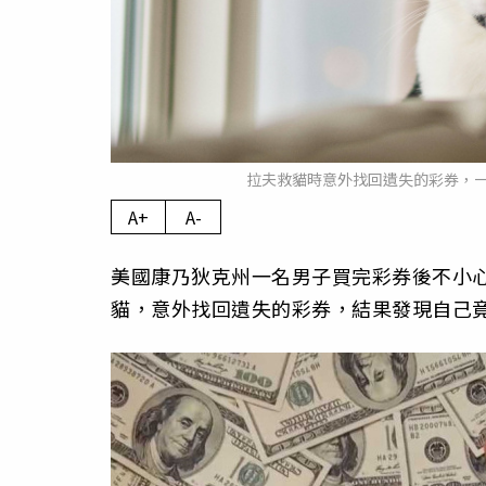
拉夫救貓時意外找回遺失的彩券，一對
A+
A-
美國康乃狄克州一名男子買完彩券後不小
貓，意外找回遺失的彩券，結果發現自己竟