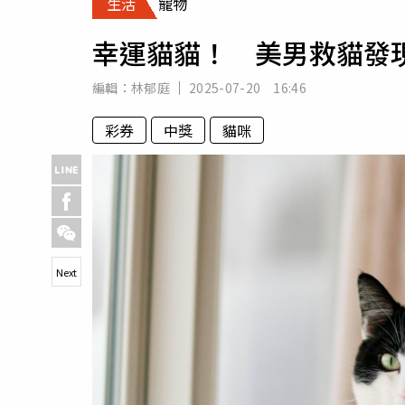
生活
寵物
人物
汽車
幸運貓貓！ 美男救貓發現
專欄
房產新勢力
編輯：
林郁庭
2025-07-20 16:46
彩券
中獎
貓咪
Next