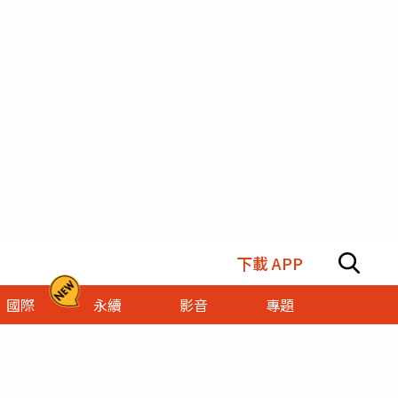
下載 APP
國際
永續
影音
專題