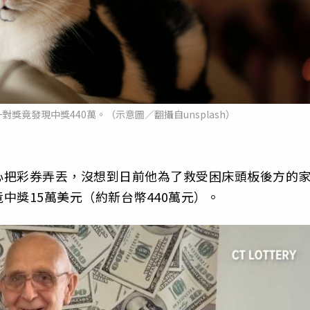
獎竟發現中獎440萬。（示意圖／翻攝自unsplash）
心把彩券弄丟，沒想到日前他為了救受困床頭板後方的
中獎15萬美元（約新台幣440萬元）。