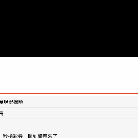
年後現況揭曉
高
」秒搶彩券 鬧到警察來了