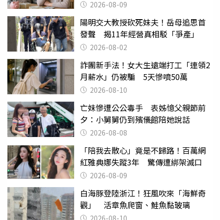
2026-08-09
陽明交大教授砍死妹夫！岳母追思首
發聲 揭11年經營真相駁「爭產」
2026-08-02
詐團新手法！女大生遠端打工「連領2
月薪水」仍被騙 5天慘噴50萬
2026-08-10
亡妹慘遭公公毒手 表姊憶父親節前
夕：小舅舅仍到殯儀館陪她說話
2026-08-08
「陪我去散心」竟是不歸路！百萬網
紅雅典娜失蹤3年 驚傳遭綁架滅口
2026-08-09
白海豚登陸浙江！狂風吹來「海鮮奇
觀」 活章魚爬窗、鮭魚黏玻璃
2026-08-10