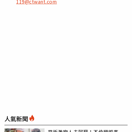
119@ctwant.com
人氣新聞
當街激吻人夫阿翔！不倫戀毀事