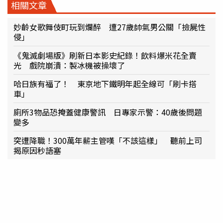
相關文章
妙齡女歌舞伎町玩到爛醉 遭27歲帥氣男公關「撿屍性
侵」
《鬼滅劇場版》刷新日本影史紀錄！飲料爆米花全賣
光 戲院崩潰：製冰機被操壞了
哈日族有福了！ 東京地下鐵明年起全線可「刷卡搭
車」
廁所3物品恐掩蓋健康警訊 日專家示警：40歲後問題
變多
突遭降職！300萬年薪主管嘆「不該這樣」 聽前上司
揭原因秒語塞