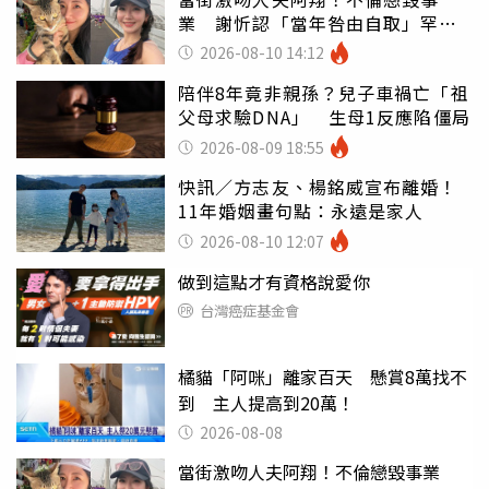
業 謝忻認「當年咎由自取」罕吐
心聲
2026-08-10 14:12
陪伴8年竟非親孫？兒子車禍亡「祖
父母求驗DNA」 生母1反應陷僵局
2026-08-09 18:55
快訊／方志友、楊銘威宣布離婚！
11年婚姻畫句點：永遠是家人
2026-08-10 12:07
做到這點才有資格說愛你
台灣癌症基金會
橘貓「阿咪」離家百天 懸賞8萬找不
到 主人提高到20萬！
2026-08-08
當街激吻人夫阿翔！不倫戀毀事業