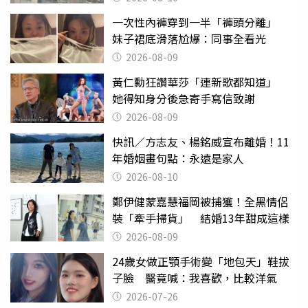
一次性內褲穿到一半「褲頭分離」
妹子裙底滑落尬爆：同事全看光
2026-08-09
黃仁勳狂讚華莎「連新歌都知道」
她得知身分後急寄手寫信致謝
2026-08-09
快訊／方志友、楊銘威宣布離婚！11
年婚姻畫句點：永遠是家人
2026-08-10
鄭伊健蒙嘉慧福岡被捕獲！全黑情侶
裝「牽手掃貨」 結婚13年甜成這樣
2026-08-09
24歲女做正顎手術變「地包天」鞋拔
子臉 醫竟喊：我喜歡，比較洋氣
2026-07-26