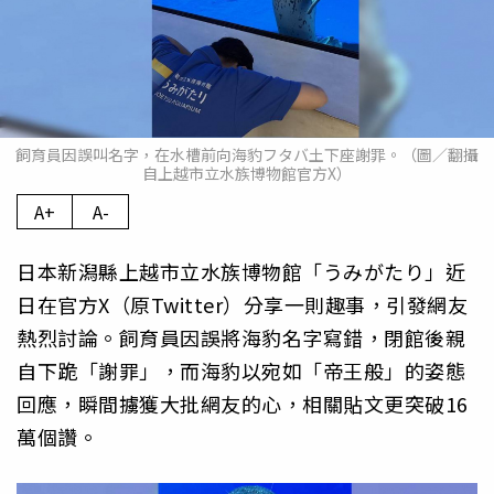
飼育員因誤叫名字，在水槽前向海豹フタバ土下座謝罪。（圖／翻攝
自上越市立水族博物館官方X）
A+
A-
日本新潟縣上越市立水族博物館「うみがたり」近
日在官方X（原Twitter）分享一則趣事，引發網友
熱烈討論。飼育員因誤將海豹名字寫錯，閉館後親
自下跪「謝罪」，而海豹以宛如「帝王般」的姿態
回應，瞬間擄獲大批網友的心，相關貼文更突破16
萬個讚。