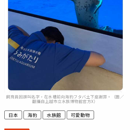
飼育員因誤叫名字，在水槽前向海豹フタバ土下座謝罪。（圖／
翻攝自上越市立水族博物館官方X）
日本
海豹
水族館
可愛動物