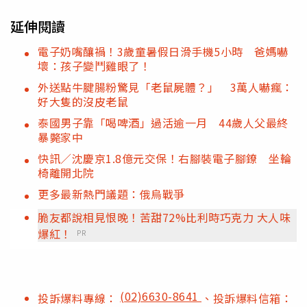
延伸閱讀
電子奶嘴釀禍！3歲童暑假日滑手機5小時 爸媽嚇
壞：孩子變鬥雞眼了！
外送點牛腱腸粉驚見「老鼠屍體？」 3萬人嚇瘋：
好大隻的沒皮老鼠
泰國男子靠「喝啤酒」過活逾一月 44歲人父最終
暴斃家中
快訊／沈慶京1.8億元交保！右腳裝電子腳鐐 坐輪
椅離開北院
更多最新熱門議題：俄烏戰爭
脆友都說相見恨晚！苦甜72%比利時巧克力 大人味
爆紅！
PR
(02)6630-8641
投訴爆料專線：
、投訴爆料信箱：