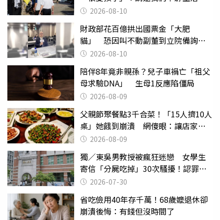
2026-08-10
財政部花百億拱出國票金「大肥
貓」 恐因叫不動副董到立院備詢惹
議
2026-08-10
陪伴8年竟非親孫？兒子車禍亡「祖父
母求驗DNA」 生母1反應陷僵局
2026-08-09
父親節聚餐點3千合菜！「15人擠10人
桌」她餓到崩潰 網傻眼：讓店家看
笑話
2026-08-09
獨／東吳男教授被瘋狂迷戀 女學生
寄信「分屍吃掉」30次騷擾！認罪免
關
2026-07-30
省吃儉用40年存千萬！68歲嬤退休卻
崩潰後悔：有錢但沒時間了