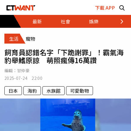
跳至主要內容區塊
下載 APP
最新
社會
娛樂
財經
生活
寵物
飼育員認錯名字「下跪謝罪」！霸氣海
豹舉鰭原諒 萌照瘋傳16萬讚
編輯：
甘仲豪
2025-07-24 22:00
日本
海豹
水族館
可愛動物