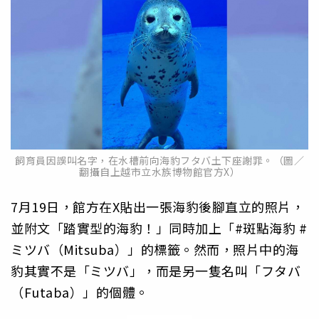
飼育員因誤叫名字，在水槽前向海豹フタバ土下座謝罪。（圖／
翻攝自上越市立水族博物館官方X）
7月19日，館方在X貼出一張海豹後腳直立的照片，
並附文「踏實型的海豹！」同時加上「#斑點海豹 #
ミツバ（Mitsuba）」的標籤。然而，照片中的海
豹其實不是「ミツバ」，而是另一隻名叫「フタバ
（Futaba）」的個體。