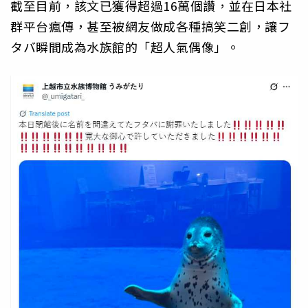
截至目前，該文已獲得超過16萬個讚，並在日本社
群平台瘋傳，甚至被網友做成各種搞笑二創，讓フ
タバ瞬間成為水族館的「超人氣偶像」。