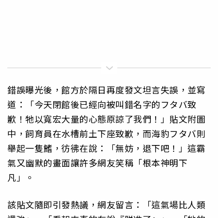
錯誤曝光後，館方於隔日再度發文坦言失誤，並寫
道：「今天閉館後已經向被叫錯名字的フタバ致
歉！牠以寬宏大量的心態原諒了我們！」貼文附圖
中，飼育員在水槽前土下座致歉，而海豹フタバ則
舉起一隻鰭，彷彿在說：「無妨，退下吧！」這霸
氣又幽默的畫面讓許多網友笑稱「根本神明下
凡」。
該貼文隨即引發熱議，網友留言：「這氣場比人類