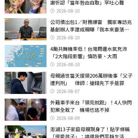
謝忻認「當年咎由自取」罕吐心聲
2026-08-10
公司債出包1／財務爆雷 獨家專訪兆
基創辦人李建成親曝「我本來要落
跑」
2026-08-10
4颱共舞機率低！台灣周邊水氣充沛
「2大階段影響」慎防豪、大雨
2026-08-10
母親過世當天提領206萬辦後事「父子
遭判刑」 律師：搶錢先下手是罪
2026-08-07
外籍車手來台「領完就跑」！4人快閃
犯案全栽了 機場也逃不掉
2026-08-09
澎湖13子家庭母親現身了！貼字條稱
「很愛孩子」：請還我們平靜生活