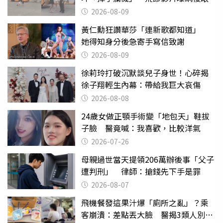
2026-08-09
黃仁勳狂讚華莎「連新歌都知道」
她得知身分後急寄手寫信致謝
2026-08-09
徐莉玲打破沉默談兒子身世！心碎揭
徐子翔輕生內幕：帶給我巨大哀傷
2026-08-08
24歲女做正顎手術變「地包天」鞋拔
子臉 醫竟喊：我喜歡，比較洋氣
2026-07-26
母親過世當天提領206萬辦後事「父子
遭判刑」 律師：搶錢先下手是罪
2026-08-07
飛機餐發這果汁爆「廁所之亂」？乘
客崩潰：差點丟大臉 醫揭3類人別亂