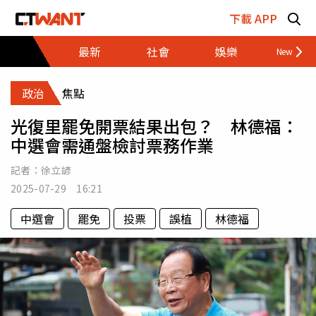
跳至主要內容區塊
下載 APP
最新
社會
娛樂
財經
政治
焦點
光復里罷免開票結果出包？ 林德福：
中選會需通盤檢討票務作業
記者：
徐立諺
2025-07-29 16:21
中選會
罷免
投票
誤植
林德福