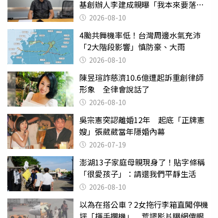
基創辦人李建成親曝「我本來要落
跑」
2026-08-10
4颱共舞機率低！台灣周邊水氣充沛
「2大階段影響」慎防豪、大雨
2026-08-10
陳昱瑄詐慈濟10.6億遭起訴重創律師
形象 全律會說話了
2026-08-10
吳宗憲突認離婚12年 起底「正牌憲
嫂」張葳葳當年隱婚內幕
2026-07-19
澎湖13子家庭母親現身了！貼字條稱
「很愛孩子」：請還我們平靜生活
2026-08-10
以為在搭公車？2女拖行李箱直闖停機
坪「揮手攔機」 荒謬影片曝網傻眼