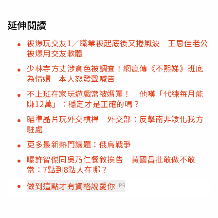
延伸閱讀
被爆玩交友1／職業被起底後又捲風波 王思佳老公
被爆用交友軟體
少林寺方丈涉貪色被調查！網瘋傳《不熙娣》班底
為情婦 本人怒發聲喊告
不上班在家玩遊戲常被媽罵！ 他嘆「代練每月能
賺12萬」：穩定才是正確的嗎？
瞄準晶片玩外交槓桿 外交部：反擊南非矮化我方
駐處
更多最新熱門議題：俄烏戰爭
曝許智傑同吳乃仁餐敘挨告 黃國昌批敢做不敢
當：7點到8點人在哪？
做到這點才有資格說愛你
PR