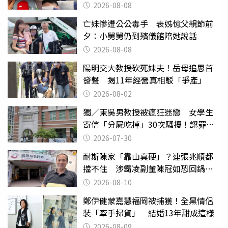
喝
2026-08-08
亡妹慘遭公公毒手 表姊憶父親節前
夕：小舅舅仍到殯儀館陪她說話
2026-08-08
陽明交大教授砍死妹夫！岳母追思首
發聲 揭11年經營真相駁「爭產」
2026-08-02
獨／東吳男教授被瘋狂迷戀 女學生
寄信「分屍吃掉」30次騷擾！認罪免
關
2026-07-30
耐斯陳家「靠山真硬」？連張兆順都
擋不住 涉霸凌副董陳冠如恐回鍋國
票證
2026-08-10
鄭伊健蒙嘉慧福岡被捕獲！全黑情侶
裝「牽手掃貨」 結婚13年甜成這樣
2026-08-09