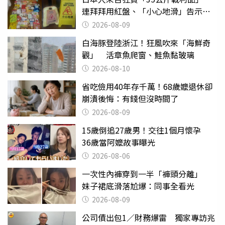
連拜拜用紅盤、「小心地滑」告示牌
也帶回家
2026-08-09
白海豚登陸浙江！狂風吹來「海鮮奇
觀」 活章魚爬窗、鮭魚黏玻璃
2026-08-10
省吃儉用40年存千萬！68歲嬤退休卻
崩潰後悔：有錢但沒時間了
2026-08-09
15歲倒追27歲男！交往1個月懷孕
36歲當阿嬤故事曝光
2026-08-06
一次性內褲穿到一半「褲頭分離」
妹子裙底滑落尬爆：同事全看光
2026-08-09
公司債出包1／財務爆雷 獨家專訪兆