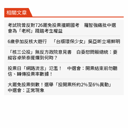
相關文章
考試院曾反對726罷免投票撞期國考 羅智強痛批中選
會為「老柯」踐踏考生權益
6歲參加反核大遊行 「台版環保少女」吳亞昕立場鮮明
「核三公投」無反方政院意見書 白委怒問賴總統：要
縱容卓榮泰擺爛到何時？
投票日「網路流言」氾濫！ 中選會：開票結束前勿聽
信、轉傳投票率數據！
大罷免投票倒數！選舉「投開票所約2％至6％異動」
中選會：正常現象