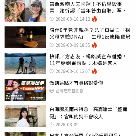
當街激吻人夫阿翔！不倫戀毀事
業 謝忻認「當年咎由自取」罕吐
心聲
2026-08-10 14:12
陪伴8年竟非親孫？兒子車禍亡「祖
父母求驗DNA」 生母1反應陷僵局
2026-08-09 18:55
快訊／方志友、楊銘威宣布離婚！
11年婚姻畫句點：永遠是家人
2026-08-10 12:07
做到這點才有資格說愛你
台灣癌症基金會
白海豚風雨來得急 高嘉瑜談「整備
假」：會叫的狗不會咬人
2026-08-09
日本人來台狂買「35公斤戰利品」