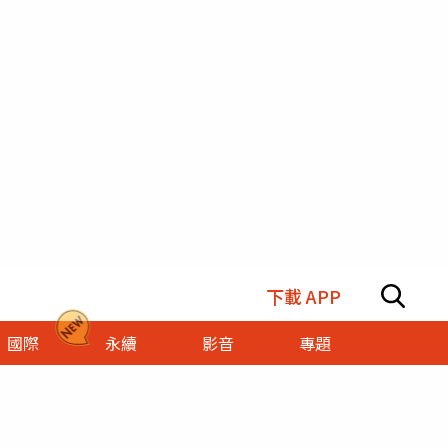
下載 APP
國際
永續
影音
專題