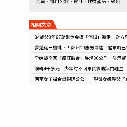
河南、挪用公款、會計、理財產品、緩刑
相關文章
84歲父3年87萬退休金遭「保姆」轉走 對
夢遊從三樓跳下！鄭州20歲男自述「醒來時
孕婦被全家「瘋狂餵食」暴增30公斤 醫示警
誤轉4千多元！少年討不回車資求助無門輕生
河南女子撮合母親嫁公公 「親母女嫁親父子