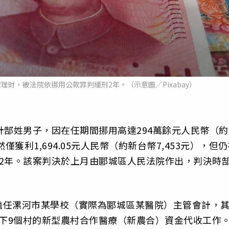
理財，被法院依挪用公款罪判緩刑2年。（示意圖／Pixabay）
計郜姓男子，因在任期間挪用高達294萬餘元人民幣（約
獲利1,694.05元人民幣（約新台幣7,453元），但
2年。該案判決於上月由郾城區人民法院作出，判決時
擔任漯河市某學校（實際為郾城區某醫院）主管會計，
鎮轄下9個村的新型農村合作醫療（新農合）資金代收工作