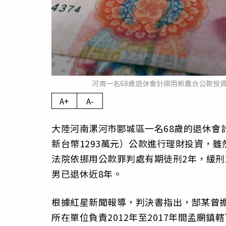
河南一名68歲退休會計挪用新農合公款投資
A+
A-
大陸河南漯河市郾城區一名68歲的退休會
新台幣1293萬元）公款進行理財投資，雖然僅
法院依挪用公款罪判處有期徒刑2年，緩刑
男已退休近8年。
根據紅星新聞報導，判決書指出，郜某曾
所在單位負責2012年至2017年間孟廟