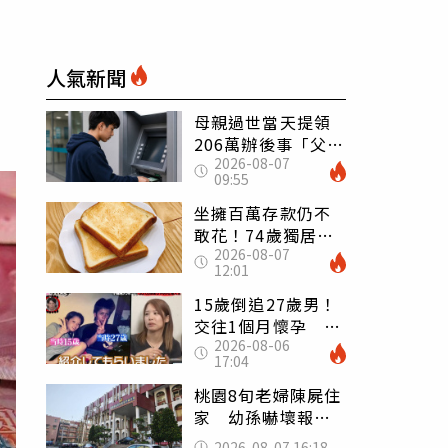
人氣新聞
母親過世當天提領
206萬辦後事「父子
2026-08-07
遭判刑」 律師：
09:55
搶錢先下手是罪
坐擁百萬存款仍不
敢花！74歲獨居翁
2026-08-07
「1餐只吃1片吐
12:01
司」 半年後暴瘦
嚇壞女兒
15歲倒追27歲男！
交往1個月懷孕 36
2026-08-06
歲當阿嬤故事曝光
17:04
桃園8旬老婦陳屍住
家 幼孫嚇壞報警
「公公殺了婆婆」
2026-08-07 16:18