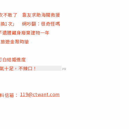
下次不敢了 靠友求助海關救援
換1次」 網吵翻：很奇怪嗎
子遺體藏身廢棄建物一年
元旅遊金限時搶
可白結婚進度
香氣十足，不辣口！
PR
119@ctwant.com
爆料信箱：