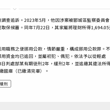
調查追訴。2023年5月，他因涉案被郾城區監察委員會
保候審。同年7月22日，其家屬將理財所得1,694.05
利用職務之便挪用公款，情節嚴重，構成挪用公款罪。
挪用資金均已追回，並屬初犯、偶犯，依法予以從輕處
23日判處郜某有期徒刑2年，緩刑2年，並追繳其違法所
元）上繳國庫（已繳清完畢）。
緩刑