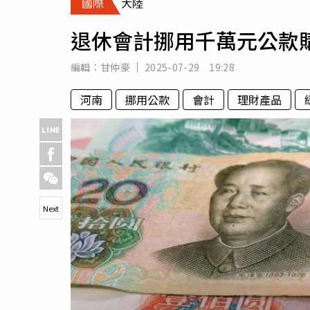
國際
大陸
人物
汽車
退休會計挪用千萬元公款
專欄
房產新勢力
編輯：
甘仲豪
2025-07-29 19:28
河南
挪用公款
會計
理財產品
Next