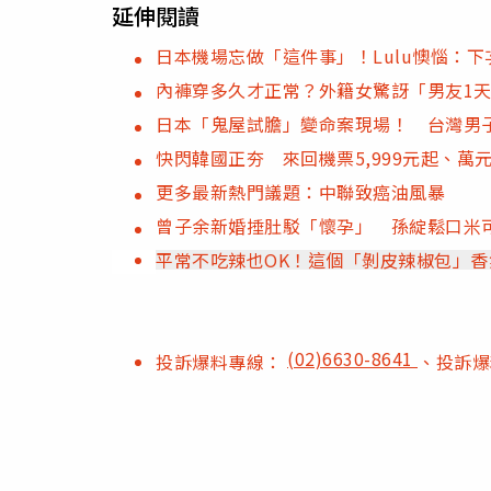
延伸閱讀
日本機場忘做「這件事」！Lulu懊惱：
內褲穿多久才正常？外籍女驚訝「男友1天
日本「鬼屋試膽」變命案現場！ 台灣男
快閃韓國正夯 來回機票5,999元起、萬
更多最新熱門議題：中聯致癌油風暴
曾子余新婚捶肚駁「懷孕」 孫綻鬆口米
平常不吃辣也OK！這個「剝皮辣椒包」
(02)6630-8641
投訴爆料專線：
、投訴