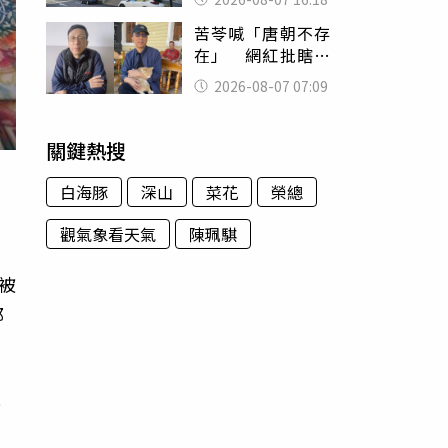
苦苓喊「唐朝不存
在」 網紅批瞎編
歷史：李白、杜甫
2026-08-07 07:09
用鮮卑文寫詩？
關鍵熱搜
白海豚
深山
菜花
榮總
觀氣象看天氣
陳珮騏
仍被
郜
其
。