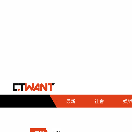
社會首頁
娛樂首頁
財經首頁
政
:::
最新
社會
娛
時事
即時
熱線
:::
直擊
大條
人物
調查
專題
３Ｃ