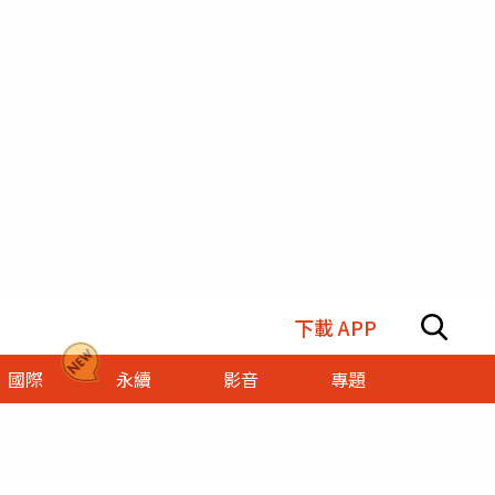
下載 APP
國際
永續
影音
專題