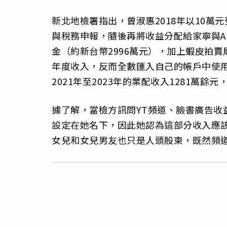
新北地檢署指出，曾淑惠2018年以10萬
與稅務申報，隨後再將收益分配給家寧與An
金（約新台幣2996萬元），加上蝦皮拍賣
年度收入，反而全數匯入自己的帳戶中使
2021年至2023年的業配收入1281萬餘
據了解，當檢方訊問YT頻道、臉書廣告收
設定在她名下，因此她認為這部分收入應
女兒和女兒男友也只是人頭股東，既然頻