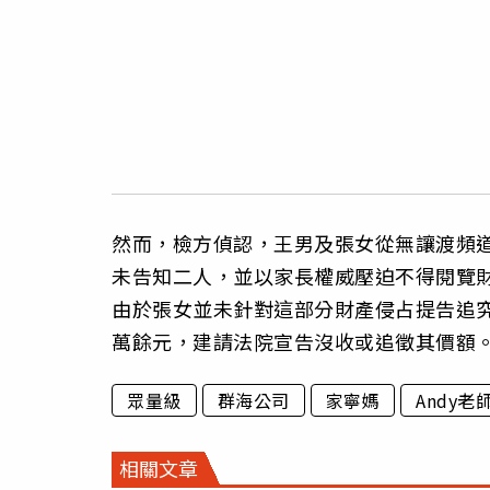
然而，檢方偵認，王男及張女從無讓渡頻
未告知二人，並以家長權威壓迫不得閱覽
由於張女並未針對這部分財產侵占提告追究
萬餘元，建請法院宣告沒收或追徵其價額
眾量級
群海公司
家寧媽
Andy老
相關文章