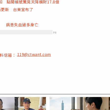
 點開帳號驚見天降橫財17.8億
斷更新 台東宣布了
」 病患失血過多身亡
PR
119@ctwant.com
爆料信箱：
PR