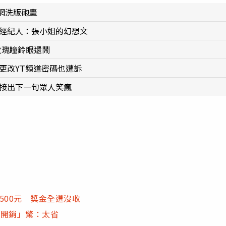
網洗版砲轟
y經紀人：張小姐的幻想文
玫瑰瞳鈴眼還鬧
更改YT頻道密碼也遭訴
他接出下一句眾人笑瘋
500元 獎金全遭沒收
這開銷」驚：太省