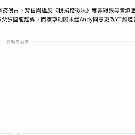
業務侵占、背信與違反《稅捐稽徵法》等罪對張母曾淑
父張國龍起訴，而家寧則因未經Andy同意更改YT頻道