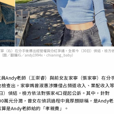
友家寧（右）在分手後爆出經營權與分紅爭議。全案今（30日）偵結，檢方
翻攝IG／andy1994x、chianing_baby）
前成員Andy老師（王崇睿）與前女友家寧（張家寧）在分
地檢查出，家寧媽曾淑惠涉嫌侵占頻道收入、業配收入
0日）偵結，檢方依法對張家4口提起公訴。其中，針對
000萬元分潤，曾女在偵訊過程中竟厚顏辯稱，是Andy老
算是Andy老師給的「孝親費」。