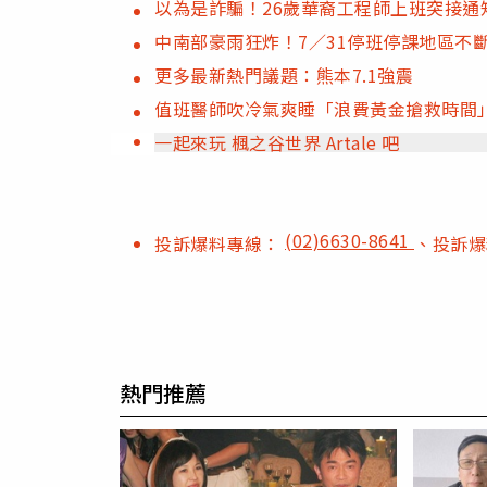
以為是詐騙！26歲華裔工程師上班突接通知
中南部豪雨狂炸！7／31停班停課地區不
更多最新熱門議題：熊本7.1強震
值班醫師吹冷氣爽睡「浪費黃金搶救時間
一起來玩 楓之谷世界 Artale 吧
(02)6630-8641
投訴爆料專線：
、投訴
熱門推薦