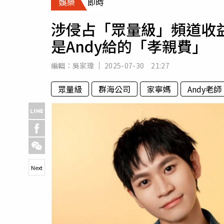
娛樂
即時
人物
汽車
涉侵占「眾量級」頻道收
專欄
是Andy給的「孝親費」
房產新勢力
編輯：
吳家瑋
2025-07-30 21:27
眾量級
群海公司
家寧媽
Andy老師
Next