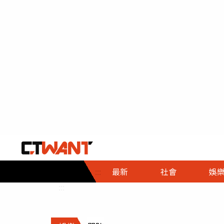
社會首頁
娛樂首頁
財經首頁
政
:::
最新
社會
娛
時事
即時
熱線
:::
直擊
大條
人物
調查
專題
３Ｃ