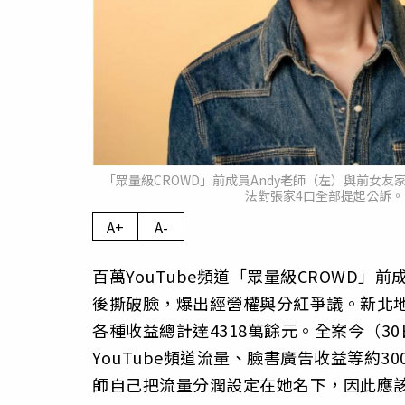
「眾量級CROWD」前成員Andy老師（左）與前女
法對張家4口全部提起公訴。（圖／
A+
A-
百萬YouTube頻道「眾量級CROWD」
後撕破臉，爆出經營權與分紅爭議。新北
各種收益總計達4318萬餘元。全案今（3
YouTube頻道流量、臉書廣告收益等約3
師自己把流量分潤設定在她名下，因此應該