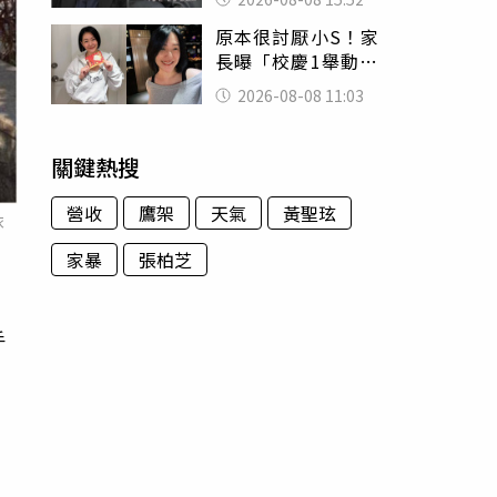
的好累
原本很討厭小S！家
長曝「校慶1舉動」
讓她徹底改觀 網
2026-08-08 11:03
友洗版認證
關鍵熱搜
營收
鷹架
天氣
黃聖玹
依
家暴
張柏芝
手
等