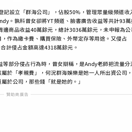
元登記設立「群海公司」，佔股50%，管理眾量級頻道收
dy。孰料曾女卻將YT頻道、臉書廣告收益等共計93萬
周邊商品收益40萬餘元，總計3036萬餘元，未申報為公
用，作為繳卡費、購買保險、外幣定存等用途。又侵占
元，合計侵占金額高達4318萬餘元。
益等部分侵占行為時，曾女辯稱，是Andy老師把流量分
該屬於「孝親費」，何況群海娛樂是她一人所出資公司
道屬於公司，那些錢「就是她的。」