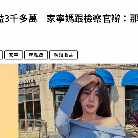
寵物
益3千多萬 家寧媽跟檢察官辯：
運勢
運動
梅酒
家寧
孝親費
頻道收益