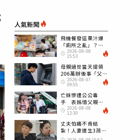
那
人氣新聞
飛機餐發這果汁爆
「廁所之亂」？乘
2026-08-08
客崩潰：差點丟大
15:53
臉 醫揭3類人別亂
喝
母親過世當天提領
206萬辦後事「父子
2026-08-07
遭判刑」 律師：
09:55
搶錢先下手是罪
亡妹慘遭公公毒
手 表姊憶父親節
2026-08-08
前夕：小舅舅仍到
12:30
殯儀館陪她說話
丈夫怕痛不肯結
紮！人妻連生3孩
控遭家暴淚喊：真
2026-08-08 15:52