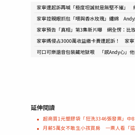
家寧遭起訴再喊「極度坦誠就是無堅不摧」 
家寧控親眼抓包「喂與香水玫瑰」纏綿 And
家寧預告「真相」第3集新片曝 網全愣：比
家寧媽侵占3000萬收益繳卡費遭起訴！ 家寧
可口可樂諧音包裝藏地獄哏 「感Andy心」
延伸閱讀
超商買1元塑膠袋「狂洗3346張發票」中8
月薪5萬女不敢生小孩買房 一票人看「