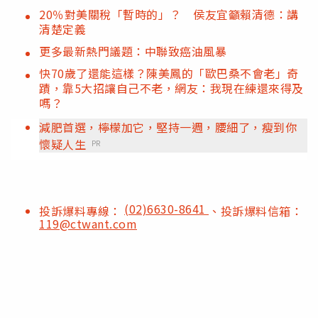
20％對美關稅「暫時的」？ 侯友宜籲賴清德：講
清楚定義
更多最新熱門議題：中聯致癌油風暴
快70歲了還能這樣？陳美鳳的「歐巴桑不會老」奇
蹟，靠5大招讓自己不老，網友：我現在練還來得及
嗎？
減肥首選，檸檬加它，堅持一週，腰細了，瘦到你
懷疑人生
PR
(02)6630-8641
投訴爆料專線：
、投訴爆料信箱：
119@ctwant.com