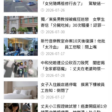
「女兒隨媽祖修行去了」 駕駛過失
致死判9月
2026-07-26
獨／東吳男教授被瘋狂迷戀 女學生
寄信「分屍吃掉」30次騷擾！認罪免
關
2026-07-30
新竹音樂教室命案10天後復課！他批
「太冷血」 員工怒駁：閉上嘴
2026-07-17
中和兒媳遭公公砍百刀致死 閨密揭
「全家都惡魔」：丈夫在老婆時懷孕
摔東西
2026-07-28
女子入住飯店遇停電 摸黑下樓被員
工告知：倒閉了
2026-07-17
丈夫小三假證做試管！癌妻開庭前1分