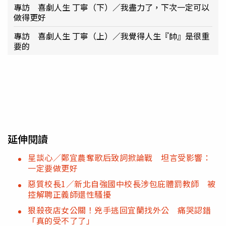
專訪 喜劇人生 丁寧（下）／我盡力了，下次一定可以
做得更好
專訪 喜劇人生 丁寧（上）／我覺得人生『帥』是很重
要的
延伸閱讀
星談心／鄭宜農奪歌后致詞掀論戰 坦言受影響：
一定要做更好
惡質校長1／新北自強國中校長涉包庇體罰教師 被
控解聘正義師還性騷擾
狠殺夜店女公關！兇手逃回宜蘭找外公 痛哭認錯
「真的受不了了」