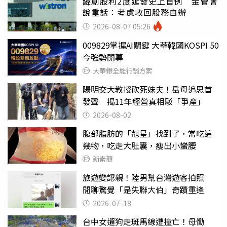
緯創股利2度延發史上首例 金管會
說重話：考慮收回股務自辦
2026-08-07 05:26
009829掌握AI關鍵 大華韓國KOSPI 50
今強勢開募
大華銀全能行銷方案
陽明交大教授砍死妹夫！岳母追思首
發聲 揭11年經營真相駁「爭產」
2026-08-02
腹部脂肪的「剋星」找到了，常吃這
幾物，吃走大肚囊，瘦出小蠻腰
新素簡
旅遊變認親！陸男幫台灣遊客拍照
閒聊驚覺「是失聯大伯」奇蹟重逢
2026-07-18
台中女遛狗走斑馬線遭撞亡！母慟