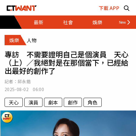
跳至主要內容區塊
下載 APP
最新
社會
娛樂
財經
娛樂
人物
專訪 不需要證明自己是個演員 天心
（上）／我絕對是在那個當下，已經給
出最好的創作了
記者：
邱永鍇
2025-08-02 06:00
天心
演員
劇本
創作
角色