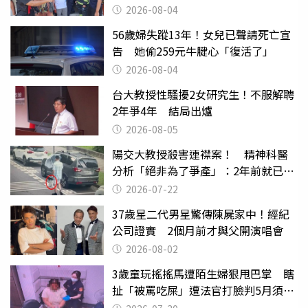
2026-08-04
56歲婦失蹤13年！女兒已聲請死亡宣
告 她偷259元牛腱心「復活了」
2026-08-04
台大教授性騷擾2女研究生！不服解聘
2年爭4年 結局出爐
2026-08-05
陽交大教授殺害連襟案！ 精神科醫
分析「絕非為了爭產」：2年前就已言
行詭異
2026-07-22
37歲星二代男星驚傳陳屍家中！經紀
公司證實 2個月前才與父開演唱會
2026-08-02
3歲童玩搖搖馬遭陌生婦狠甩巴掌 瞎
扯「被罵吃屎」遭法官打臉判5月須入
監