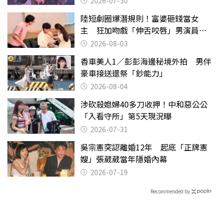
2026-07-30
陸短劇圈爆潛規則！富婆砸錢當女
主 狂加吻戲「伸舌咬唇」男演員崩
潰
2026-08-03
香車美人1／彭彭海邊秘境外拍 男伴
豪車接送還祭「鈔能力」
2026-08-04
涉砍殺媳婦40多刀收押！中和惡公公
「入看守所」第5天現況曝
2026-07-31
吳宗憲突認離婚12年 起底「正牌憲
嫂」張葳葳當年隱婚內幕
2026-07-19
Recommended by