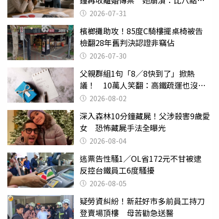
鐘再收離婚傳票 她崩潰：比八點檔
還扯
2026-07-31
檳榔攤助攻！85度C騎樓擺桌椅被告
檢翻28年舊判決認證非竊佔
2026-07-30
父親群組1句「8／8快到了」掀熱
議！ 10萬人笑翻：高鐵疏運也沒列
父親節
2026-08-02
深入森林10分鐘藏屍！父涉殺害9歲愛
女 恐怖藏屍手法全曝光
2026-08-04
逃票告性騷1／OL省172元不甘被逮
反控台鐵員工6度騷擾
2026-08-05
疑勞資糾紛！新莊好市多前員工持刀
登賣場頂樓 母苦勸急送醫