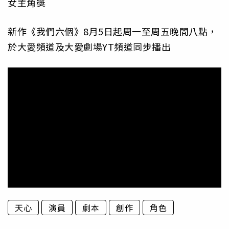
女主角獎
新作《我們六個》8月5日起周一至周五晚間八點，
於大愛頻道及大愛劇場YT頻道同步播出
天心
演員
劇本
創作
角色