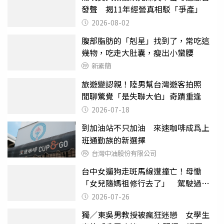
發聲 揭11年經營真相駁「爭產」
2026-08-02
腹部脂肪的「剋星」找到了，常吃這
幾物，吃走大肚囊，瘦出小蠻腰
新素簡
旅遊變認親！陸男幫台灣遊客拍照
閒聊驚覺「是失聯大伯」奇蹟重逢
2026-07-18
到加油站不只加油 來速咖啡成爲上
班通勤族的新選擇
台灣中油股份有限公司
台中女遛狗走斑馬線遭撞亡！母慟
「女兒隨媽祖修行去了」 駕駛過失
致死判9月
2026-07-26
獨／東吳男教授被瘋狂迷戀 女學生