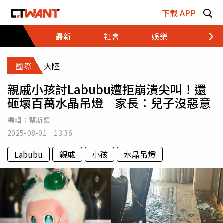
跳至主要內容區塊
下載 APP
最新
社會
娛樂
財經
國際
大陸
親戚小孩討Labubu遭拒崩潰尖叫！還
砸壞百萬水晶吊燈 家長：兒子沒惡意
編輯：
蔡斯媛
2025-08-01 13:36
Labubu
親戚
小孩
水晶吊燈