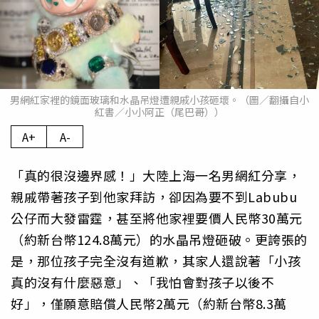
男網紅家裡的鏡面玻璃和水晶吊燈遭親戚小孩砸壞。（圖／翻攝自小
紅書／小小阿正（尾巴哥））
A+
A-
「真的很沒邊界感！」大陸上海一名男網紅分享，
親戚帶著孩子到他家拜訪，卻因為要不到Labubu
公仔而大發雷霆，甚至將他家裡要價人民幣30萬元
（約新台幣124.8萬元）的水晶吊燈砸破。更誇張的
是，那位孩子完全沒有道歉，其家人還說著「小孩
真的沒有什麼惡意」、「我怕會對孩子以後不
好」，僅願意賠償人民幣2萬元（約新台幣8.3萬