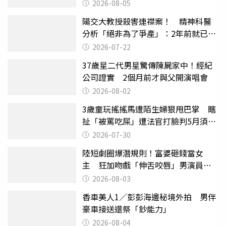
2026-08-05
陽交大教授殺害連襟案！ 精神科醫
分析「絕非為了爭產」：2年前就已言
行詭異
2026-07-22
37歲星二代男星驚傳陳屍家中！經紀
公司證實 2個月前才與父開演唱會
2026-08-02
3歲童玩搖搖馬遭陌生婦狠甩巴掌 瞎
扯「被罵吃屎」遭法官打臉判5月須入
監
2026-07-30
陸短劇圈爆潛規則！富婆砸錢當女
主 狂加吻戲「伸舌咬唇」男演員崩
潰
2026-08-03
香車美人1／彭彭海邊秘境外拍 男伴
豪車接送還祭「鈔能力」
2026-08-04