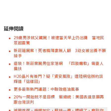
延伸閱讀
29歲男涉弒父藏屍！被逮當天早上仍出攤 當地民
眾超震驚
新莊箱屍案！死者精障妻無人顧 3幼女被出養不願
接手
還裝！新莊棄屍男住家落網 「四肢癱軟」需要人
攙扶
H20晶片有後門？疑「資安風險」遭陸網信辦約談
輝達「這樣回」
更多最新熱門議題：中聯致癌油風暴
20%一開始就不是目標 賴總統：美國表達意願再
跟台灣談判
減肥首選，檸檬加它，堅持一週，腰細了，瘦到你