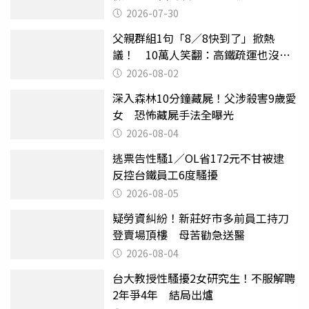
2026-07-30
父親群組1句「8／8快到了」掀熱
議！ 10萬人笑翻：高鐵疏運也沒列
父親節
2026-08-02
深入森林10分鐘藏屍！父涉殺害9歲愛
女 恐怖藏屍手法全曝光
2026-08-04
逃票告性騷1／OL省172元不甘被逮
反控台鐵員工6度騷擾
2026-08-05
疑勞資糾紛！新莊好市多前員工持刀
登賣場頂樓 母苦勸急送醫
2026-08-04
台大教授性騷擾2女研究生！不服解聘
2年爭4年 結局出爐