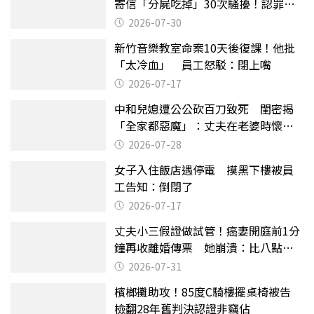
寄信「分屍吃掉」30次騷擾！認罪免
關
2026-07-30
新竹音樂教室命案10天後復課！他批
「太冷血」 員工怒駁：閉上嘴
2026-07-17
中和兒媳遭公公砍百刀致死 閨密揭
「全家都惡魔」：丈夫在老婆時懷孕
摔東西
2026-07-28
女子入住飯店遇停電 摸黑下樓被員
工告知：倒閉了
2026-07-17
丈夫小三假證做試管！癌妻開庭前1分
鐘再收離婚傳票 她崩潰：比八點檔
還扯
2026-07-31
檳榔攤助攻！85度C騎樓擺桌椅被告
檢翻28年舊判決認證非竊佔