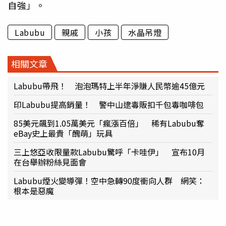
自強」。
Labubu
親戚
小孩
水晶吊燈
相關文章
Labubu帶飛！ 泡泡瑪特上半年淨賺人民幣逾45億元
印Labubu提高銷量！ 警中山逮毒販扣千包毒咖啡包
85美元飆到1.05萬美元「瘋漲百倍」 稀有Labubu奪
eBay史上最貴「醜萌」玩具
三上悠亞收限量款Labubu驚呼「卡哇伊」 宣布10月
在台舉辦粉絲見面會
Labubu煙火變導彈！空中急轉90度衝向人群 網笑：
根本是惡魔