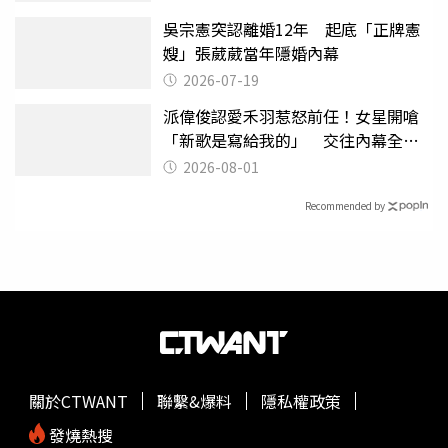
吳宗憲突認離婚12年 起底「正牌憲
嫂」張葳葳當年隱婚內幕
2026-07-19
派偉俊認愛禾羽惹怒前任！女星開嗆
「新歌是寫給我的」 交往內幕全說
了
2026-08-01
Recommended by
關於CTWANT
聯繫&爆料
隱私權政策
發燒熱搜