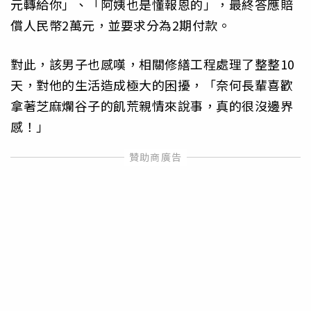
元轉給你」、「阿姨也是懂報恩的」，最終答應賠
償人民幣2萬元，並要求分為2期付款。
對此，該男子也感嘆，相關修繕工程處理了整整10
天，對他的生活造成極大的困擾，「奈何長輩喜歡
拿著芝麻爛谷子的飢荒親情來說事，真的很沒邊界
感！」