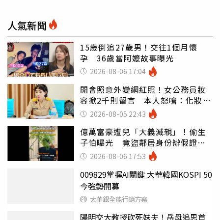
人氣新聞
15歲倒追27歲男！交往1個月懷
孕 36歲當阿嬤故事曝光
2026-08-06 17:04
開會照意外變網紅照！女公務員妝
容掀2千則留言 本人怒嗆：化妝有
錯嗎
2026-08-05 22:43
億萬富豪遭兒「大義滅親」！偷生
子怕曝光 竟盜鄰居身份辦假證落
戶
2026-08-06 17:53
009829掌握AI關鍵 大華韓國KOSPI 50
今強勢開募
大華銀全能行銷方案
陽明交大教授砍死妹夫！岳母追思首