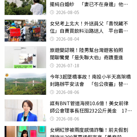
擺純白婚紗 「妻已不在身邊」他淚
喊：無法想像
2026-08-05
女兒考上北大！外送員父「喜悅藏不
住」自費買飲料沿路送人 平台霸氣
幫付學費
2026-08-04
旅遊變認親！陸男幫台灣遊客拍照
閒聊驚覺「是失聯大伯」奇蹟重逢
2026-07-18
今年3起墜橋事故！南投小半天高架橋
封路辦平安法會 「包公夜審」替亡
魂伸冤
2026-08-06
誆有BNT管道海撈10.6億！美女前律
師公會理事長狂囤232公斤黃金 17人
遭起訴
2026-08-06
女網紅慘被兩度感情詐騙！前夫假割
頸詐光200萬再遇假富商「養套殺