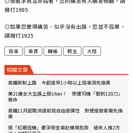
◎勇敢求救並非弱者，您的痛苦有人願意傾聽，請
撥打1995
◎如果您覺得痛苦、似乎沒有出路，您並不孤單，
請撥打1925
搭車
車資
轉帳
輕生
大陸
相關文章
高鐵新制上路 今起提早1小時以上搭車須先換票
美21歲女大生誤上假Uber！ 慘遭司機「狠刺120刀」
喪命
高鐵11月起取消提前搭自由座彈性 對號座旅客需先換
票
搭「紅眼班機」憂深夜坐車赴機場危險 過來人推2方