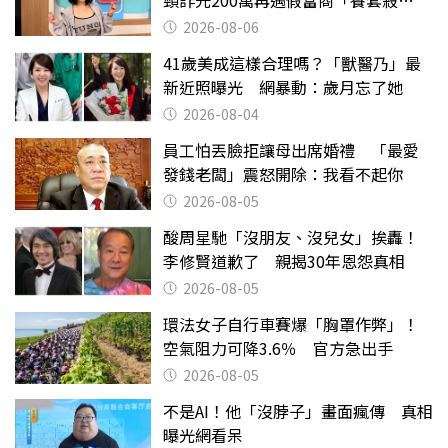
2000萬」
2026-08-06
41歲美成這樣合理嗎？「獸醫乃」最
新近照曝光 網暴動：歲月忘了她
2026-08-04
員工怕丟臉拒讓母出席婚禮 「最愛
發錢老闆」震怒開除：我看不起你
2026-08-05
酸周星馳「沒朋友、沒兒女」挨轟！
李修賢道歉了 親揭30年恩怨真相
2026-08-05
環法女子自行車賽爆「胸罩作弊」！
空氣阻力可降3.6％ 官方急出手
2026-08-05
不是AI！他「沒脖子」畫面瘋傳 真相
曝光網看呆