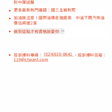
肘中彈送醫
更多最新熱門議題：國三生被刺死
加油族注意！國際油價走強居高 中油下周汽柴油
價估將連2漲
做到這點才有資格說愛你
PR
(02)6630-8641
投訴爆料專線：
、投訴爆料信箱：
119@ctwant.com