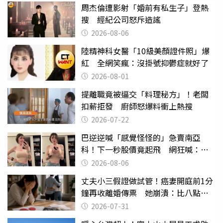
周杰倫遭影射「婚前有私生子」登熱
搜 經紀公司怒斥造謠
2026-08-06
陸精神科女醫「10級美顏證件照」爆
紅 全網笑瘋：沒掛號抑鬱症就好了
2026-08-01
提離職竟被逼交「料理秘方」！老闆
扣薪拒發 廚師怒爆料衝上熱搜
2026-07-22
巴逆逆喊「感覺怪怪的」急賣南亞
科！下一秒股價竟起飛 網狂喊：大V
天龍
2026-08-06
丈夫小三假證做試管！癌妻開庭前1分
鐘再收離婚傳票 她崩潰：比八點檔
還扯
2026-07-31