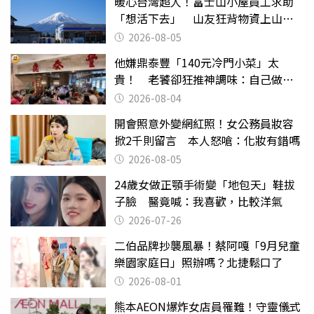
暖心台灣超人！富士山小屋員工求助
「想活下去」 山友狂背物資上山：
台灣真的是寶島
2026-08-05
他嫌鼎泰豐「140元冷門小菜」太
貴！ 老饕卻狂推神調味：自己做不
出來
2026-08-04
開會照意外變網紅照！女公務員妝容
掀2千則留言 本人怒嗆：化妝有錯嗎
2026-08-05
24歲女做正顎手術變「地包天」鞋拔
子臉 醫竟喊：我喜歡，比較洋氣
2026-07-26
二伯品牌抄襲風暴！蔡阿嘎「9月兒童
樂園家庭日」照辦嗎？北捷鬆口了
2026-08-01
熊本AEON爆炸女店員罹難！守靈儀式