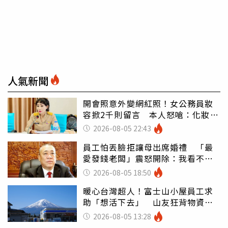
人氣新聞
開會照意外變網紅照！女公務員妝
容掀2千則留言 本人怒嗆：化妝有
錯嗎
2026-08-05 22:43
員工怕丟臉拒讓母出席婚禮 「最
愛發錢老闆」震怒開除：我看不起
你
2026-08-05 18:50
暖心台灣超人！富士山小屋員工求
助「想活下去」 山友狂背物資上
山：台灣真的是寶島
2026-08-05 13:28