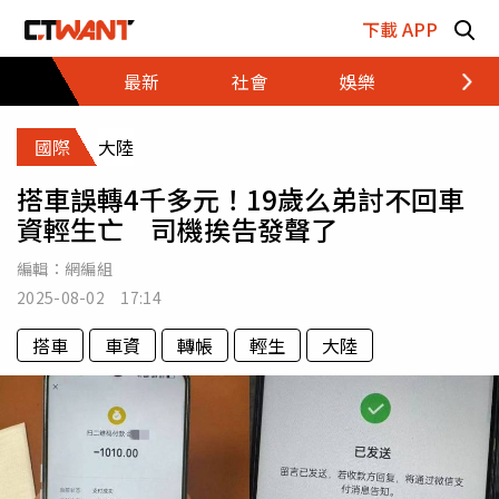
跳至主要內容區塊
下載 APP
最新
社會
娛樂
財經
國際
大陸
搭車誤轉4千多元！19歲么弟討不回車
資輕生亡 司機挨告發聲了
編輯：
網編組
2025-08-02 17:14
搭車
車資
轉帳
輕生
大陸