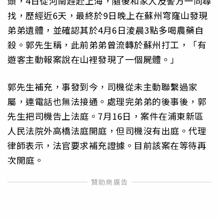
頭，4日從河南趕赴上海，隨後和家人及警方一同尋
找，歷經近6天，最終於9日晚上在蘇州穹窿山發現
弟弟遺體，並確認其於4月6日淩晨3點多喝農藥自
殺。郭先生稱，此前弟弟曾流轉於蘇州打工，「有
遊客主動報案說在山裡發現了一個屍體。」
郭先生補充，事發到今，司機從未主動聯繫過家
屬，連電話也無法接通。處理完弟弟的後事後，郭
先生把司機告上法庭。7月16日，案件在浦東新區
人民法院外高橋法庭開庭，但司機沒有出庭。代理
律師表示，法官要求補充證據。目前該案在等待再
次開庭。