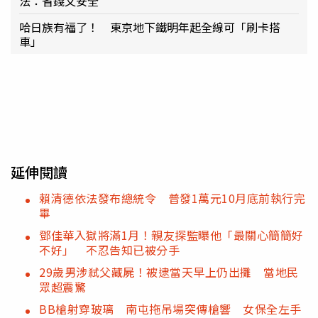
法：省錢又安全
哈日族有福了！ 東京地下鐵明年起全線可「刷卡搭
車」
延伸閱讀
賴清德依法發布總統令 普發1萬元10月底前執行完
畢
鄧佳華入獄將滿1月！親友探監曝他「最關心簡簡好
不好」 不忍告知已被分手
29歲男涉弒父藏屍！被逮當天早上仍出攤 當地民
眾超震驚
BB槍射穿玻璃 南屯拖吊場突傳槍響 女保全左手