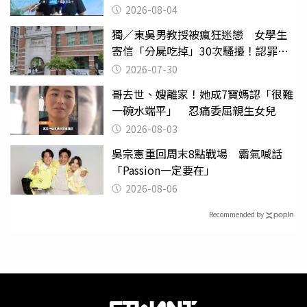
2026-08-04
獨／東吳男教授被瘋狂迷戀 女學生
寄信「分屍吃掉」30次騷擾！認罪免
關
2026-07-30
哥去世、嫂離家！她成7寶媽認「很難
一碗水端平」 忍痛委屈親生女兒
2026-08-03
吳宗憲重回周末8點戰場 霸氣喊話
「Passion一定要在」
2026-08-06
Recommended by