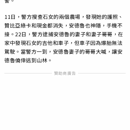
警。
11日，警方搜查石女的兩個農場，發現她的護照、
贊比亞綠卡和現金都消失，安德魯也神隱，手機不
接。22日，警方逮捕安德魯的妻子和妻子哥哥，在
家中發現石女的吉他和車子，但車子因為爆胎無法
駕駛。當警方一到，安德魯妻子的哥哥大喊，讓安
德魯僥倖逃到山林。