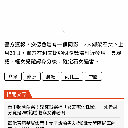
警方獲報，安德魯還有一個同夥，2人綁架石女。上
月31日，警方在利文斯頓國際機場附近發現一具屍
體，經女兒確認身分後，確定石女遇害。
命案
非洲
農場
尚比亞
中國
相關文章
台中超商命案！兇嫌投案稱「女友被他性騷」 死者身
分竟是2韓籍啦啦隊女神老闆
彰化芳苑雙屍命案！女子訴前男友拐6歲女兒陳屍車內