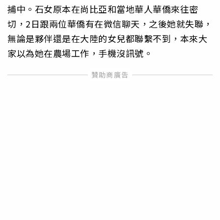
捕中。石女原本在尚比亞和當地華人華僑來往密
切，2日跟兩位華僑有在微信聊天，之後她就失聯，
無論是夥伴還是在大陸的女兒都聯繫不到，本來大
家以為她在農場工作，手機沒訊號。