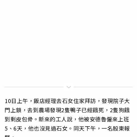
10日上午，飯店經理去石女住家拜訪，發現院子大
門上鎖，去到農場發現2隻鴨子已經餓死，2隻狗餓
到剩皮包骨。新來的工人說，他被安德魯僱來上班
5、6天，他也沒見過石女。同天下午，一名股東報