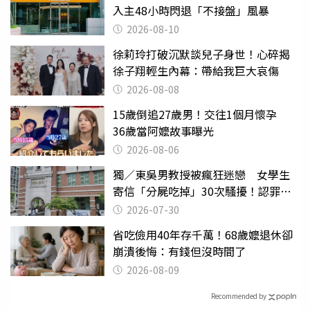
入主48小時閃退「不接盤」風暴
2026-08-10
徐莉玲打破沉默談兒子身世！心碎揭
徐子翔輕生內幕：帶給我巨大哀傷
2026-08-08
15歲倒追27歲男！交往1個月懷孕
36歲當阿嬤故事曝光
2026-08-06
獨／東吳男教授被瘋狂迷戀 女學生
寄信「分屍吃掉」30次騷擾！認罪免
關
2026-07-30
省吃儉用40年存千萬！68歲嬤退休卻
崩潰後悔：有錢但沒時間了
2026-08-09
Recommended by