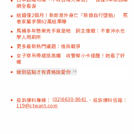
網全看淚
結婚僅2個月！新郎意外身亡「新娘自行墮胎」 死
者家屬求償62萬結果曝
馬桶多年懸案兇手竟是牠 飼主傻眼：不會沖水也
學人用廁所
更多最新熱門議題：俄烏戰爭
女子穿吊帶裙搭高鐵 收警察小卡提醒！她看了好
暖
做到這點才有資格說愛你
PR
(02)6630-8641
投訴爆料專線：
、投訴爆料信箱：
119@ctwant.com