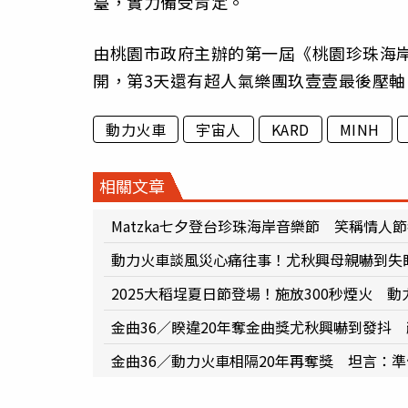
臺，實力備受肯定。
由桃園市政府主辦的第一屆《桃園珍珠海岸
開，第3天還有超人氣樂團玖壹壹最後壓
動力火車
宇宙人
KARD
MINH
相關文章
Matzka七夕登台珍珠海岸音樂節 笑稱情人
動力火車談風災心痛往事！尤秋興母親嚇到失
2025大稻埕夏日節登場！施放300秒煙火 
金曲36／睽違20年奪金曲獎尤秋興嚇到發抖
金曲36／動力火車相隔20年再奪獎 坦言：