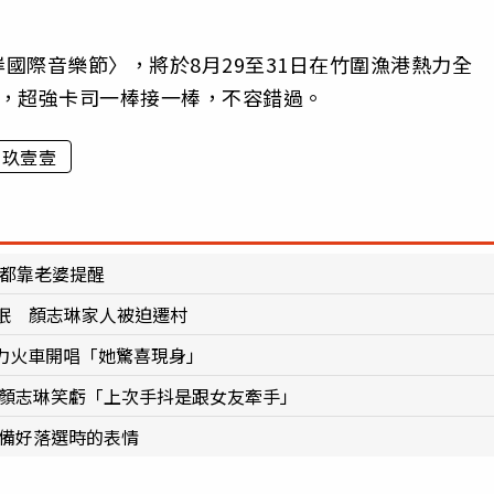
國際音樂節〉，將於8月29至31日在竹圍漁港熱力全
軸，超強卡司一棒接一棒，不容錯過。
玖壹壹
節都靠老婆提醒
眠 顏志琳家人被迫遷村
動力火車開唱「她驚喜現身」
 顏志琳笑虧「上次手抖是跟女友牽手」
準備好落選時的表情