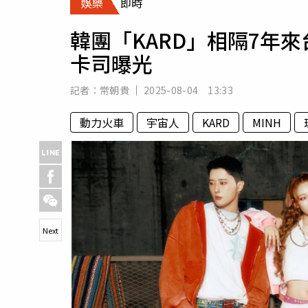
娛樂
即時
人物
汽車
韓團「KARD」相隔7年
專欄
卡司曝光
房產新勢力
記者：
常朝貴
2025-08-04 13:33
動力火車
宇宙人
KARD
MINH
Next