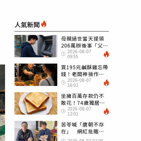
人氣新聞
母親過世當天提領
206萬辦後事「父子
2026-08-07
遭判刑」 律師：
09:55
搶錢先下手是罪
買195元鹹酥雞忘帶
錢！老闆神操作
2026-08-07
「倒找5元」 全網
16:01
看哭：這就是台灣
坐擁百萬存款仍不
敢花！74歲獨居翁
2026-08-07
「1餐只吃1片吐
12:01
司」 半年後暴瘦
嚇壞女兒
苦苓喊「唐朝不存
在」 網紅批瞎編
歷史：李白、杜甫
2026-08-07 07:09