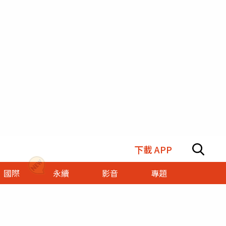
下載 APP
國際
永續
影音
專題