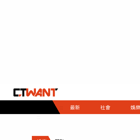
社會首頁
娛樂首頁
財經首頁
政
:::
最新
社會
娛
時事
即時
熱線
:::
直擊
大條
人物
調查
專題
３Ｃ