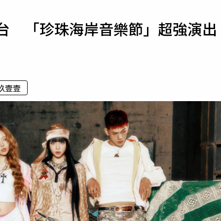
寵物
來台 「珍珠海岸音樂節」超強演出
運勢
運動
梅酒
玖壹壹