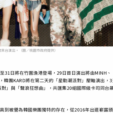
再度來台演出。（圖／桃園市政府提供）
至31日將在竹圍漁港登場，29日首日演出將由MINH、
幕，韓團KARD將在第二天的「星動潮派對」壓軸演出，3
對」與「聲浪狂想曲」，共匯集20組國際級卡司同台
高到被譽為韓國樂團獨特的存在，從2016年出道嶄露頭