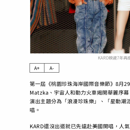
KARD睽違7年
A+
A-
第一屆《桃園珍珠海岸國際音樂節》8月29
Matzka、宇宙人和動力火車揭開華麗序
演出主題分為「浪漫珍珠樂」、「星動潮派
唱。
KARD還沒出道就已先遠赴美國開唱，人氣