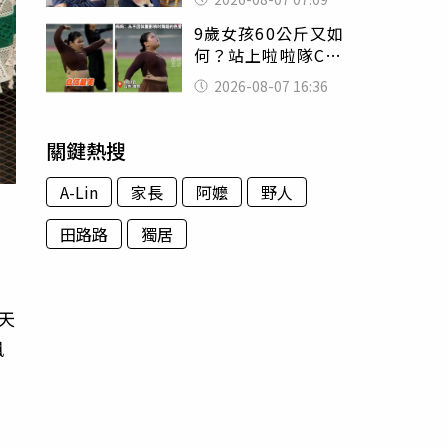
用鮮卑文寫詩？
9歲女孩60公斤又如
何？站上啦啦隊C位
驚艷全場 千萬網
2026-08-07 16:36
友被圈粉
關鍵熱搜
A-Lin
家長
阿嬤
野人
田路路
獨居
天
飆