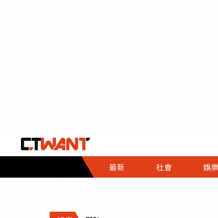
社會首頁
娛樂首頁
財經首頁
政
:::
最新
社會
娛
時事
即時
熱線
:::
直擊
大條
人物
調查
專題
３Ｃ