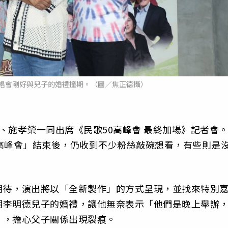
唱會剛好與兒子的婚禮撞期。（圖／焦正德攝）
、施孝榮一同出席《民歌50高峰會 最終加場》記者會
高峰會」結束後，仍收到不少粉絲敲碗想看，有些則是
期待，演出將以「全新製作」的方式呈現，並找來特別
期李明德兒子的婚禮，讓他無奈表示「他們是晚上舉辦
」，擔心父子關係出現裂痕。