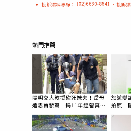
(02)6630-8641
投訴爆料專線：
、投訴
熱門推薦
陽明交大教授砍死妹夫！岳母
旅遊變
追思首發聲 揭11年經營真相
拍照 
駁「爭產」
伯」奇
PR