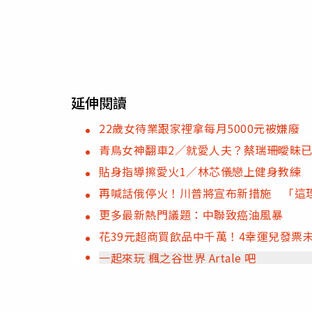
延伸閱讀
22歲女待業跟家裡拿每月5000元被嫌廢
青鳥女神翻車2／就愛人夫？蔡瑞珊曖昧
貼身指導擦愛火1／林芯儀戀上健身教練
再喊話俄停火！川普將宣布新措施 「這理
更多最新熱門議題：中聯致癌油風暴
花39元超商買飲品中千萬！4幸運兒發票
一起來玩 楓之谷世界 Artale 吧