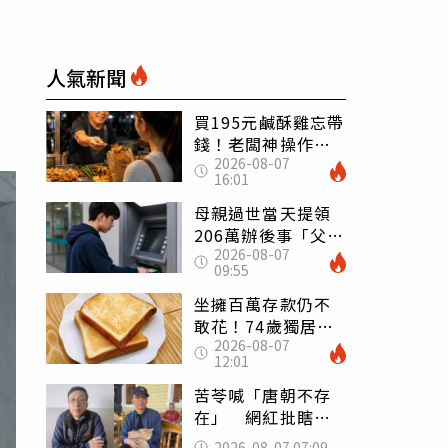
人氣新聞
買195元鹹酥雞忘帶
錢！老闆神操作
2026-08-07
「倒找5元」 全網
16:01
看哭：這就是台灣
母親過世當天提領
206萬辦後事「父子
2026-08-07
遭判刑」 律師：
09:55
搶錢先下手是罪
坐擁百萬存款仍不
敢花！74歲獨居翁
2026-08-07
「1餐只吃1片吐
12:01
司」 半年後暴瘦
嚇壞女兒
苦苓喊「唐朝不存
在」 網紅批瞎編
歷史：李白、杜甫
2026-08-07 07:09