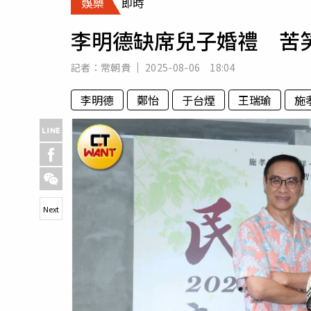
娛樂
即時
人物
汽車
李明德缺席兒子婚禮 苦
專欄
房產新勢力
記者：
常朝貴
2025-08-06 18:04
李明德
鄭怡
于台煙
王瑞瑜
施
Next