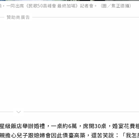
，一同出席《民歌50高峰會 最終加場》記者會。（圖／焦正德攝）
星級飯店舉辦婚禮，一桌約6萬，席開30桌，婚宴花費
父親擔心兒子跟媳婦會因此債臺高築，還苦笑說：「我怎