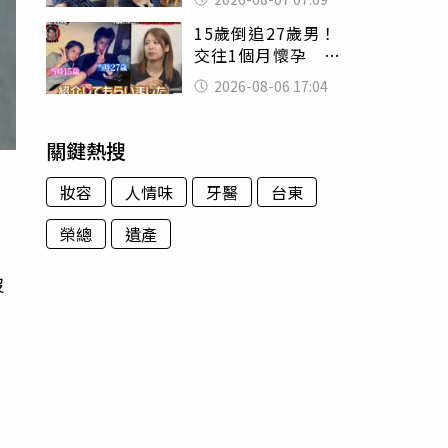
用鮮卑文寫詩？
15歲倒追27歲男！
交往1個月懷孕 36
歲當阿嬤故事曝光
2026-08-06 17:04
關鍵熱搜
妝容
人情味
牙醫
台東
榮總
遺產
。
沒
嘉
，