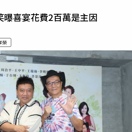
寵物
笑曝喜宴花費2百萬是主因
運勢
運動
梅酒
孝榮