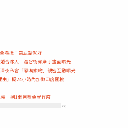
 全場挺：當屁話就好
已婚合夥人 澀谷街頭牽手畫面曝光
 深夜私會「嘟嘴索吻」親密互動曝光
由」擬24小時內加徵印度關稅
未領 剩1個月獎金就作廢
PR