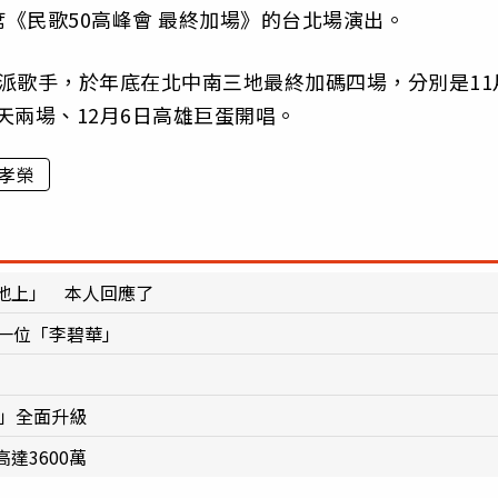
《民歌50高峰會 最終加場》的台北場演出。
力派歌手，於年底在北中南三地最終加碼四場，分別是11
一天兩場、12月6日高雄巨蛋開唱。
孝榮
地上」 本人回應了
一位「李碧華」
9」全面升級
高達3600萬