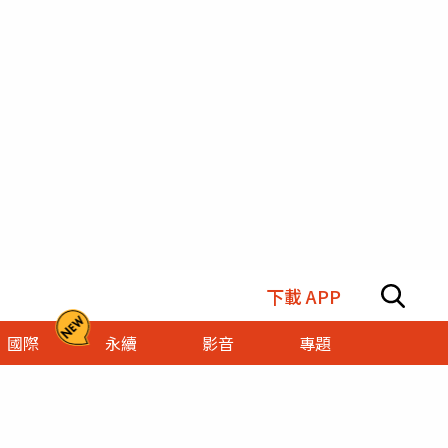
下載 APP
國際
永續
影音
專題