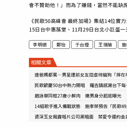
會不贊助他！」而為了賺錢，當然不能缺席
《民歌50高峰會 最終加場》集結14位實
15日台中惠蓀堂、11月29日台北小巨蛋
李明德
鄭怡
于台煙
王瑞瑜
施
相關文章
連爸媽都罵…男星遭前女友控虐待貓狗「摔在
民歌歡慶50台中熱力開唱 羅吉鎮感謝台下每
趙詠華同框27歲小鮮肉 嫩男身分起底曝光
14組歌手進入備戰狀態 施孝榮預告「民歌4
資深玉女揭露唱片公司黑暗面 禁愛令違約金