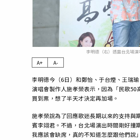
李明德（右）透露台北場演
A+
A-
李明德今（6日）和鄭怡、于台煙、王瑞瑜
演唱會製作人施孝榮表示，因為「民歌50
買到票，想了半天才決定再加場。
施孝榮說為了回應歌迷長期以來的支持與
賓李翊君。不過，台北場演出時間剛好撞
我應該會缺席，真的不知道怎麼跟他們說