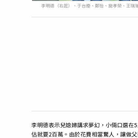
李明德（右起）、于台煙、鄭怡、施孝榮、王瑞瑜
李明德表示兒媳婦講求夢幻，小倆口選在5
估就要2百萬。由於花費相當驚人，讓做