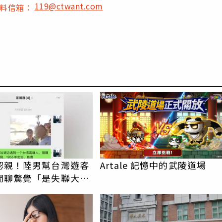
119@ctwant.com
爆料信箱：
PR
認親！陸男幫台灣遊客
Artale 記憶中的武陵道場
閒聊驚覺「是失聯大
蹟重逢