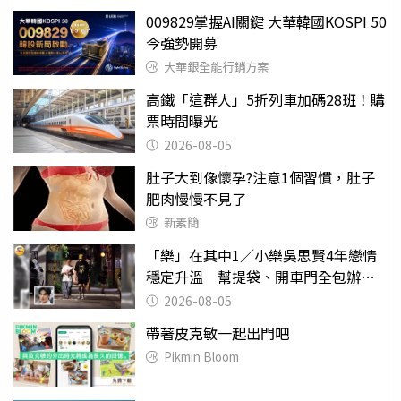
009829掌握AI關鍵 大華韓國KOSPI 50
今強勢開募
大華銀全能行銷方案
高鐵「這群人」5折列車加碼28班！購
票時間曝光
2026-08-05
肚子大到像懷孕?注意1個習慣，肚子
肥肉慢慢不見了
新素簡
「樂」在其中1／小樂吳思賢4年戀情
穩定升溫 幫提袋、開車門全包辦閃
瞎眾人
2026-08-05
帶著皮克敏一起出門吧
Pikmin Bloom