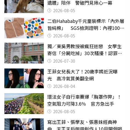
遺體」陪伴 警破門見揪心一幕
2026-08-05
二伯Hahababy千元童裝標示「內外層
皆純棉」 SGS檢測證明：內裡100%
聚酯纖維
2026-08-05
獨／東吳男教授被瘋狂迷戀 女學生
寄信「分屍吃掉」30次騷擾！認罪免
關
2026-07-30
王菲女兒長大了！20歲李嫣近況曝
光 高冷氣質美翻全網
2026-08-04
環法女子自行車賽爆「胸罩作弊」！
空氣阻力可降3.6％ 官方急出手
2026-08-05
寫出王菲、張學友、張惠妹經典神
曲 天王天后御用創作人10月開個唱