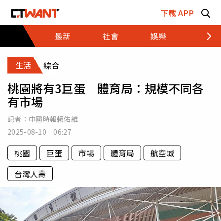
跳至主要內容區塊
下載 APP
最新
社會
娛樂
財經
生活
綜合
桃園將有3巨蛋 體育局：規模不同各
有市場
記者：
中國時報賴佑維
2025-08-10 06:27
桃園
巨蛋
市場
體育局
航空城
台灣人壽