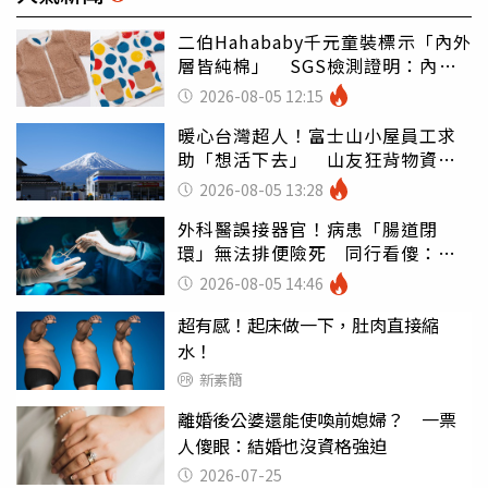
二伯Hahababy千元童裝標示「內外
層皆純棉」 SGS檢測證明：內裡
100%聚酯纖維
2026-08-05 12:15
暖心台灣超人！富士山小屋員工求
助「想活下去」 山友狂背物資上
山：台灣真的是寶島
2026-08-05 13:28
外科醫誤接器官！病患「腸道閉
環」無法排便險死 同行看傻：糟
糕至極
2026-08-05 14:46
超有感！起床做一下，肚肉直接縮
水！
新素簡
離婚後公婆還能使喚前媳婦？ 一票
人傻眼：結婚也沒資格強迫
2026-07-25