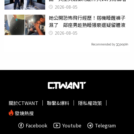
2026-08-05
她公開恐怖飛行經歷！搭機睡醒褲子
濕了 鄰座男趁熟睡猥褻還疑留體液
2026-08-05
Recommended by
關於CTWANT
聯繫&爆料
隱私權政策
發燒熱搜
Facebook
Youtube
Telegram