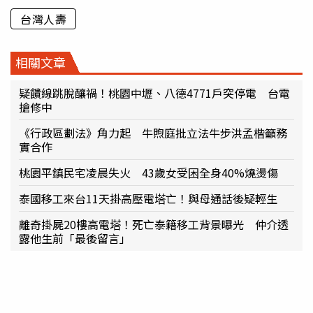
台灣人壽
相關文章
疑饋線跳脫釀禍！桃園中壢、八德4771戶突停電 台電
搶修中
《行政區劃法》角力起 牛煦庭批立法牛步洪孟楷籲務
實合作
桃園平鎮民宅凌晨失火 43歲女受困全身40%燒燙傷
泰國移工來台11天掛高壓電塔亡！與母通話後疑輕生
離奇掛屍20樓高電塔！死亡泰籍移工背景曝光 仲介透
露他生前「最後留言」