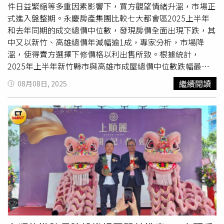
件日益緊縮等多重因素影響下，買方觀望情緒升溫，市場正
載未來十年幸福生活的理想家園。「宗佳致境」主力大三房
式進入盤整期。永慶房產集團比較七大都會區2025上半年
產品，格局方正、空間感開闊，讓首購家庭一次就能買到足
和去年同期的成交總價中位數，發現房價全面出現下跌，其
以承載未來十年幸福生活的理想家園。（圖片提供／宗佳致
中又以新竹、高雄總價年減幅逾1成，專家分析，市場降
境）最吸引人的是，「宗佳致境」擁有媲美豪宅的規劃，在
溫，使得賣方選擇下修價格以利出售所致。根據統計，
價格上更展現了對首購族的滿滿誠意，總價 1658 萬元起
2025年上半年新竹縣市與高雄市成屋總價中位數跌幅最
（含車位）就能輕鬆入主捷運大三房，讓年輕家庭能夠在可
深，新竹縣市從去年上半年的1,400萬元下修至1,188萬元，
負擔的範圍內，享受到最好的生活品質，在全台房市重新洗
繼續閱讀
08月08日, 2025
年跌幅達15.1%，是七都之最；高雄市則是從955萬元跌至
牌的此刻，「選對時間、買對好房」成為購屋者的最高準
820萬元，年減幅達14.1%，房價下修情況明顯。新竹縣市
則。「宗佳致境」以其即將完工的安心承諾、無可取代的環
過去受惠於半導體產業蓬勃發展與高收入人口移入，新竹房
境優勢，以及眾多重大建設環繞的未來前景，無疑是獻給雙
價漲幅十分快速，在去年甚至一度超越新北市，成為七都總
北首購家庭，一次佈局未來的最佳機會。
價中位數第二高的縣市。不過，也由於高收入人群聚集，竹
北、新竹市中心頻現高總價的新建案，對於許多消費者而
言，購屋負擔仍相當沉重。永慶房屋研展中心副理陳金萍認
為，隨著近期新青安補助與房貸利率條件逐步收緊，房價負
擔能力備受考驗，加上未來經濟前景不明，市場觀望氣氛濃
厚，買方出手趨於保守，市場快速降溫，使原先房價漲多的
區域率先回調，賣方不得不下修價格以利出售，導致總價出
現明顯修正。至於高雄市的部分，陳金萍指出，高雄市過去