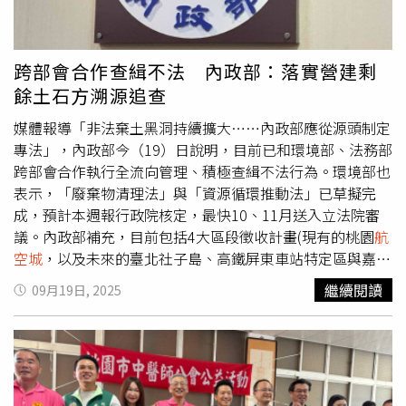
供陽光、空氣、水ESG數據管理，即時查閱公設空氣品質，
入救援行列，將分批於今明兩日出發，共計出動卡貨車3
也配有防災偵測，地下室淹水感知連續警報。今年廠商陸續
輛、吊卡4輛、挖土機12部、鏟裝機1部，抽水機5部、發電
進駐「中悦ITC」，據悉，2022年出售時每坪約40多萬元，
機2部、水車1部、連同廠商技術人員與同仁共38人，趕赴
跨部會合作查緝不法 內政部：落實營建剩
最後一戶出售單價已漲至57萬元，雖是最高價，但鄭桂林表
花蓮投入救災，預計今晚8點，可先行派遣吊卡2輛、挖土機
餘土石方溯源追查
示，「如果現在賣，價格不會只有這樣，買這棟商辦的人，
2部、抽水機2部及11位人員抵達現場支援。另針對現場回
是買到賺到！」負責「中悦ITC」的建築師林永發（左）及
報的需求，明日上午也將再出動吸泥車等車輛與6位環保局
媒體報導「非法棄土黑洞持續擴大……內政部應從源頭制定
八京建設總經理鄭桂林（右）。（圖／林榮芳攝）
人力增派支援。張善政說，中央與各縣市對花蓮的援助陸續
專法」，內政部今（19）日說明，目前已和環境部、法務部
到位，花蓮鄉親不孤單。「困難雖多，但我們只要齊心，就
跨部會合作執行全流向管理、積極查緝不法行為。環境部也
能克服！」
表示，「廢棄物清理法」與「資源循環推動法」已草擬完
成，預計本週報行政院核定，最快10、11月送入立法院審
議。內政部補充，目前包括4大區段徵收計畫(現有的桃園
航
空城
，以及未來的臺北社子島、高鐵屏東車站特定區與嘉義
縣擴大縣治開發區) 、6商港及工業區填海造陸(現有的臺北
繼續閱讀
09月19日, 2025
港、及未來的臺中港、高雄港，及後續的彰濱工業區)，還
有7處填埋型土資場(基隆市、新竹縣、苗栗縣、彰化縣與雲
林縣)，預估可去化量逾15,110萬方，讓各縣市因工程建設
發展所產生之營建土石方能夠在地進行去化。內政部指出，
為提升土方流向管理強度，中央持續透過跨部會合作推動營