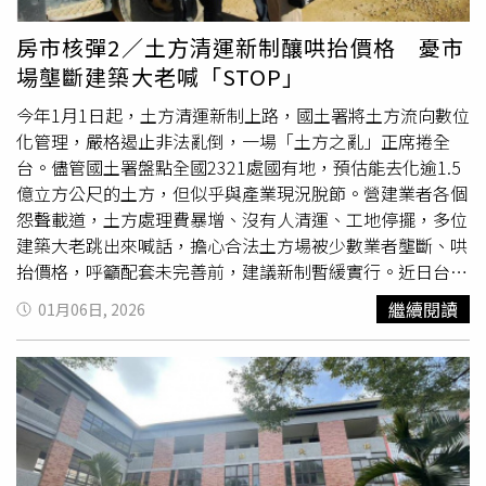
飲派對、商務接待⋯功能面面俱到，完美實現回家即渡假，
菁英專屬禮遇的豐富日常。 璟都建設品牌承諾 首付8萬起
房市核彈2／土方清運新制釀哄抬價格 憂市
輕鬆入主 「璟都建設」深耕桃園，不只名列2024年北台灣
場壟斷建築大老喊「STOP」
10大推案建商，更蟬聯多年誠信建商指標，首創永 久保修
建築理念，積極融入綠能環保概念，建立與自然共生、共
今年1月1日起，土方清運新制上路，國土署將土方流向數位
存，以人為本的建築作品，也在消 費者網評好感建商中名
化管理，嚴格遏止非法亂倒，一場「土方之亂」正席捲全
列第四名佳績！秉持「永久保修」、「永續服務」的核心理
台。儘管國土署盤點全國2321處國有地，預估能去化逾1.5
念理念，「璟都
航空城
」更祭出首付8萬的震撼輕鬆價，送
億立方公尺的土方，但似乎與產業現況脫節。營建業者各個
家電付裝潢，更同步加碼成家禮，不只拎包就能入住，更
怨聲載道，土方處理費暴增、沒有人清運、工地停擺，多位
要全面提升生活品質，讓年輕世代、換屋族群能夠買得安
建築大老跳出來喊話，擔心合法土方場被少數業者壟斷、哄
心、付得放心。展現品牌雄厚實力，結合 永續宅的安心保
抬價格，呼籲配套未完善前，建議新制暫緩實行。近日台中
障，號召青年圓夢成家。
地檢署成功破獲「土尾集團」於中彰雲嘉非法傾倒高達1.6
繼續閱讀
01月06日, 2026
萬立方公尺的廢棄物，體積足以填滿7座奧運規格游泳池，
震驚社會。非法土方業者長期於河川地亂倒營建廢棄物，張
麗莉表示，大家都不願意環境如此被破壞，呼籲政府配套措
施要從計劃到實際可行，要加快速度。（圖／翻攝畫面）
「查！該查！」中華民國不動產協進會理事長張麗莉痛斥，
不肖業者非法傾倒、破壞國土，應嚴加查辦；但另一方面，
她又針對近日土方清運新制的配套不足，造成建築業工程大