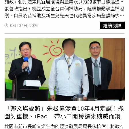
施政，朝打造兼具宜居環境與產業競爭力的城市目標邁進。
張善政指出，桃園成立全台首個婦幼局，陸續推動孕產婦照
護、自費疫苗補助及新生兒先天性代謝異常疾病全額篩檢等
措施，截至今年6月底已有超過1445名新生兒受惠。此外，
繼續閱讀
08月07日, 2026
市府首創公私協力托育模式，整體托育覆蓋率已由上任初期
的28％提升至55％，準公共托育簽約率達95.3％，居六都
最高。教育政策方面，桃園率先在六都全面推動國中小免費
營養午餐，並透過增加菜色及提升餐食品質改善供餐內容。
同時投入超過150億元辦理校舍新建與擴建工程，更新10萬
套老舊課桌椅，並宣布新學期起實施國中小教科書免費政
策。住宅政策方面，張善政表示，桃園率先推動可負擔住宅
制度，自治條例已送中央審議，目前已有民間業者響應捐建
230戶。社會住宅推動至今已有14處、4374戶完工，預計明
年9月累計開工及完工戶數將突破1萬戶，並朝119年完成1
萬戶社宅目標邁進。在產業發展方面，張善政指出，龍潭科
學園區三期規劃已完成，今年5月通過國科會審查，近期將
「鄭文燦愛將」朱松偉涉貪10年4月定讞！擷
送行政院核定；
航空城
I基地也將啟動建設，總投資金額約
圖討重機、iPad 帶小三開房還索賄威而鋼
520億元，預估可創造1萬2千個就業機會。此外，觀音AI算
力產業專區持續推進，截至今年7月底，投資服務中心協助
桃園市前市長鄭文燦任內的經濟發展局局長朱松偉，將政府