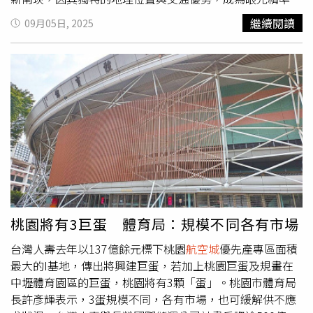
雙北首購族，爭相卡位的明日之星。由台灣人壽與長榮國際
繼續閱讀
09月05日, 2025
儲運聯手，斥資超過 500億元開發的「
航空城
巨蛋」，不僅
僅是一座體育館，更是一個結合了大型商場、辦公空間、星
級飯店與智慧物流的複合式城中城；這個指標性的開發案，
如同為桃園的未來發展注入一劑強心針，也預示著周邊區域
的價值將迎來爆炸性的成長，在眾多潛力區段中，機場捷運
A10 山鼻站，以「新南崁」之姿，憑藉其與
航空城
產業圈的
緊密連結，以及即將到位的大型交通建設，被譽為最具潛力
的明日之星。國道一號甲線動工，預計設置「山鼻段桃三交
流道」，串聯南山路、群鹿紡織與欣興電子周邊產業，暢通
A10新南崁交通路網。（圖片提供／宗佳致境）厭倦林口、
南崁交通壅塞的通勤族 聚焦「A10 新南崁」交通、產業三
大利多對於厭倦了林口、南崁尖峰時段交通壅塞的通勤族而
桃園將有3巨蛋 體育局：規模不同各有市場
言，A10新南崁的出現，無疑是「時間，就是金錢」的最佳
台灣人壽去年以137億餘元標下桃園
航空城
優先產專區面積
解答，機場捷運串聯北北桃生活圈的便利性早已獲得驗證，
最大的I基地，傳出將興建巨蛋，若加上桃園巨蛋及規畫在
而「國道一號甲線」的動工，未來將設置「山鼻段桃三交流
中壢體育園區的巨蛋，桃園將有3顆「蛋」。桃園市體育局
道」，更打通了區域交通的任督二脈；不僅如此，預計
長許彥輝表示，3蛋規模不同，各有市場，也可緩解供不應
2026 年優先通車的「桃園捷運綠線」，未來從 A10站僅需