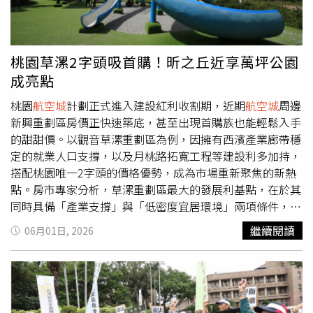
業挹注資金全面看好發展，投資已超過330億台幣，產業投
資加碼，龍頭建商跟進佈局，豐邑建設、麗寶建設….看好
台北港特區插旗八里。蟬聯6年全國十大建商，年推案超過
百億，豐邑建設看好八里推案豐邑集團30年北中南100案推
桃園草漯2字頭吸首購！昕之丘近享萬坪公園
案實績，精準看好台北港特區、八里未來發展，擇定輕軌
成亮點
V37站推出【豐邑港麗】。豐邑集團旗下擁有五星級新竹豐
邑喜來登飯店、台中豐邑MOXY酒店…，以頂級飯店思維打
桃園
航空城
計劃正式進入建設紅利收割期，近期
航空城
周邊
造優質住宅，連續24年榮獲140座國家建築獎，將為八里帶
新興重劃區房價正快速築底，甚至出現首購族也能輕鬆入手
來全方位高端建築與生活型態。【豐邑港麗】接待中心。
的甜甜價。以觀音草漯重劃區為例，因擁有西濱產業廊帶穩
（圖片提供／豐邑集團）一捷二快雙港兩大橋，交通到位，
定的就業人口支撐，以及月桃路拓寬工程等建設利多加持，
雙北年輕菁英世代移居首選八里現有61快速道路，30分鐘
搭配桃園唯一2字頭的價格優勢，成為市場重新聚焦的新熱
串連台北港、桃園
航空城
，64快速道路直達五股、三重、板
點。房市專家分析，草漯重劃區最大的發展利基點，在於其
橋、中和、新店，加上淡江大橋通車與關渡大橋形成跨河雙
同時具備「產業支撐」與「低密度宜居環境」兩項條件，至
動脈，交通建設全面到位、未來更有八里輕軌捷運加持。距
於區域之所以能伴隨著
航空城
發展快速崛起，並且在房市回
繼續閱讀
06月01日, 2026
華碩、和碩進駐的關渡科技園區大約24分鐘，輝達進駐的北
穩後成功吸引剛需自用族群的關注，關鍵則在於交通建設的
士科約26分鐘，林口、龜山科技聚落都在15-20分鐘左右。
逐步到位，以及「全桃園唯一2字頭」的絕對價格優勢。環
房價合理，吸引雙北年輕菁英世代移居。【豐邑港麗】基地
境上，草漯重劃區早已跳脫過去的工業區印象，經重劃後已
約1728坪，大街廓近159米長面寬，氣勢不凡，豐邑建設融
是一座總開發面積高達504公頃，以「田園城市」為核心概
入飯店管理精髓，打造0-99歲全齡享樂社區，規劃高坪效實
念規劃的低密度住宅區。區內分成6大單元開發，並且規劃