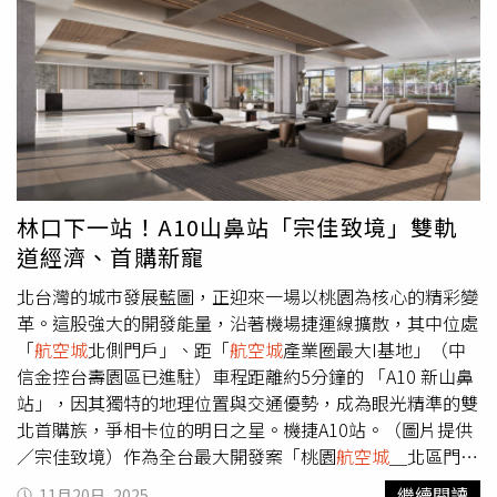
塌、損鄰等風險。」上月，不動產建築開發公會全聯會舉行
會增加、不會減少。張桂綿建議，可拆除校內超過50年歷史
會員大會，就有團體會員提案，希望政府在配套措施尚未完
的三層樓「勤愛樓」，該棟現包含圖書館與專科教室，拆除
善前暫緩實施「營建剩餘土石方流向管理新制」，且提案經
重建後可擴建成5層樓，以增加教室量能。另外，桃園北區
過會員決議通過，顯現對建築業建案影響相當嚴重。但這只
缺乏技術型高中，可考慮增設「技術型高中附設大竹國
能代表建築業的對政策草草上路的不滿，並無法阻擋上路時
中」，藉由大竹國中3.2公頃校地及周邊公有地的整合，興
程。然而土方市場的失控讓業者實在無法坐以待斃，近日，
建新大樓並導入技職教育，也能呼應
航空城
產業需求，提供
台灣省不動產開發公會聯合會理事長吳國寶，將邀集六都及
更多在地學生升學選擇。教育局表示，勤愛樓目前尚未達到
全省各縣市不動產同業公會理事長，大動作召開記者會，盼
報廢標準，依現行規範尚不具備立即拆除重建的條件；若貿
請政府正視建築業目前面臨的經營困境，其中衝擊非常大的
然啟動工程，需面對拆除期間學生臨時安置的壓力，也將影
林口下一站！A10山鼻站「宗佳致境」雙軌
就是「土方之亂」。吳國寶無奈告訴CTWANT記者，目前各
響教學動線與校園安全，相關配套相當繁複，因此需與學校
道經濟、首購新寵
縣市建管單位同步嚴查建商是否有如實申報土方，只要沒找
進一步研議，包括施工時程、校舍調整與安置規畫等，確保
到可清運的土方場，就拿不到申報證明，以致無法向建管單
不影響學生受教權。教育局說明，依據近期校舍量能盤點，
北台灣的城市發展藍圖，正迎來一場以桃園為核心的精彩變
位申報開工；但另一方面，建商已經受制央行規定取得建照
大竹國中至120學年度的預估班級數約為38至41班之間。以
革。這股強大的開發能量，沿著機場捷運線擴散，其中位處
18個月內不開工，會把土建融抽回去的困境，目前面對的是
現階段校內空間配置來看，仍可透過調整教室用途、整合現
「
航空城
北側門戶」、距「
航空城
產業圈最大I基地」（中
「無法開工」又「必須開工」的雙重夾殺。目前台北港僅可
有空間等方式，再釋出2至4間教室可供使用，因此短期內的
信金控台壽園區已進駐）車程距離約5分鐘的 「A10 新山鼻
開放處理公共工程土方，一般民間業者進不去，業者希望可
教室供需仍具備一定調整彈性，尚能支應預期的學生數量。
站」，因其獨特的地理位置與交通優勢，成為眼光精準的雙
以開放，以舒緩目前民間工程隊土方傾倒需求的壓力。（圖
至於是否增設技術型高中或改制為完全中學，教育局表示，
北首購族，爭相卡位的明日之星。機捷A10站。（圖片提供
／翻攝自台灣自由貿易港區）雖然國土署已盤點出全國
此議題牽涉區域人口變化、學生就學需求、師資配置及校舍
／宗佳致境）作為全台最大開發案「桃園
航空城
＿北區門戶
2321處可供利用的國有地及80處大型整體開發區，其中包
擴建可能性，將持續觀察
航空城
開發、大華社宅入住等帶來
核心」，更將迎來由台灣人壽與長榮國際儲運聯手，斥資超
繼續閱讀
11月20日, 2025