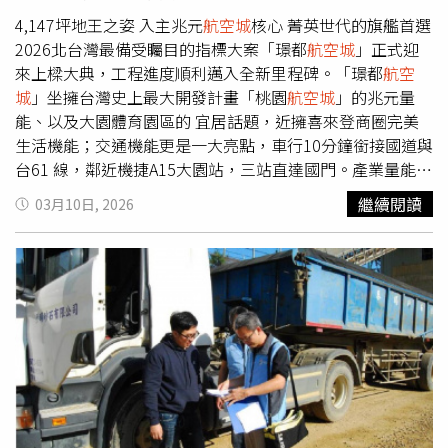
4,147坪地王之姿 入主兆元
航空城
核心 菁英世代的旗艦首選
2026北台灣最備受矚目的指標大案「璟都
航空城
」正式迎
來上樑大典，工程進度順利邁入全新里程碑。「璟都
航空
城
」坐擁台灣史上最大開發計畫「桃園
航空城
」的兆元量
能、以及大園體育園區的 宜居話題，近擁喜來登商圈完美
生活機能；交通機能更是一大亮點，車行10分鐘銜接國道與
台61 線，鄰近機捷A15大園站，三站直達國門。產業量能坐
擁世界樞紐。「璟都
航空城
」以地王身段樹立生活指標，改
繼續閱讀
03月10日, 2026
寫大園客運特區住宅品味；讓年輕世代第一次出手，就能卡
位宜居保值的地段。璟都
航空城
上樑典禮，桃園市副市長王
明鉅（圖右）與璟都建設機構董事長黃國明（圖左）共同接
下鳳梨與菜頭，象徵樑柱永固、好運來。（圖／業者提供）
萬坪湖濱首席 品味與機能的極致平衡 璟都建設今年提出全
新口號，以「璟都好生活」承諾住戶，以全區域版圖的開發
實績與企業實力， 打造未來更新、更完整的生活機能，改
寫首購等於將就的市場印象。「璟都
航空城
」以4,147坪的
地 王尺度，座落萬坪生態公園第一排，打造國際級的湖濱
菁英生活；更規劃超過30項全齡精品公設， 休閒遊憩、餐