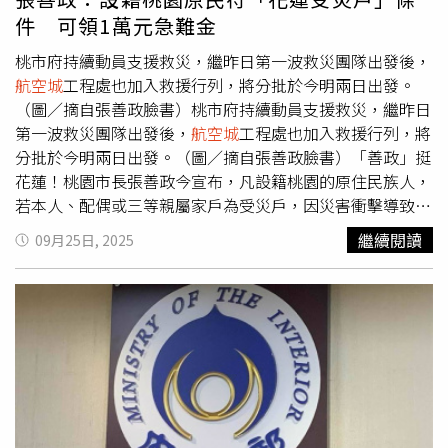
得。」不過中悦並沒有因此降低規格，「中悦ITC」以ESG
件 可領1萬元急難金
永續發展、節能減碳為理念，導入綠建築規範，並委由「和
家國際企業」整合開發多樣科技設備規劃，獨創設計「ESG
桃市府持續動員支援救災，繼昨日第一波救災團隊出發後，
智慧微管理系統APP」，以即時環境監測、自動化管理控
航空城
工程處也加入救援行列，將分批於今明兩日出發。
制，達成節能減碳。鄭桂林舉例，以各戶門口設置的節電總
（圖／摘自張善政臉書）桃市府持續動員支援救災，繼昨日
開關來說，下班時間隨手一次關閉全戶照明、與插座用電，
第一波救災團隊出發後，
航空城
工程處也加入救援行列，將
僅保留必要之伺服器、門禁供電，可節省全棟19層、概算
分批於今明兩日出發。（圖／摘自張善政臉書）「善政」挺
1000人/台個人電腦，每天下班時間14小時、每小時可節省
花蓮！桃園市長張善政今宣布，凡設籍桃園的原住民族人，
1W之待機耗電量，總計每月可節省420度KWH用電浪費
若本人、配偶或三等親屬家戶為受災戶，因災害衝擊導致工
(1000台x14Hx1Wx30天=420,000WH)。在「中悦ITC」的廁
作受影響、家戶生計陷入困境者，每戶核發1萬元急難救助
繼續閱讀
09月25日, 2025
所洗手檯面，也看不見水龍頭開關，鄭桂林解釋，開關其實
金，且從寬認定，不擾民，他也呼籲中央跟進一起規畫。張
設置在地上，腳踩給水控制水量，做到隨開隨停無浪費，省
善政解釋，急難救助金以簡化流程、從寬認定方式，讓救助
水率達55.4%以上。以一般洗手方式每次用水2公升計，概
更快送達，減輕族人災後的經濟壓力，免附財力證明（如所
算每人每日上班使用洗手間4次，每次可節水約1.11公升，
得清單等），只要檢附2至3張受災照片，或政府、村里長出
則全棟每月可省水達133噸，約11台消防隊12噸級水庫車
具的受災證明，每戶核發1萬元生活扶助金，希望幫助因災
(1.11公升x4次x1000人x30天=133,200公升)。鄭桂林也特別
害衝擊導致工作受影響、家戶生計陷入困境的桃園原住民族
介紹ESG智慧微管理系統APP，社區自有伺服器，資訊保密
人。張善政也直言，各縣市單獨做效果有限，呼籲中央一起
度高，門禁通行辨識以QRCODE授權，手機一鍵即可儲值、
來規畫。張善政另提到，面對花蓮的急迫災情，市府持續動
預約、扣值使用公設、咖啡廳訂餐及繳管理費，同時也可提
員支援，繼昨日第一波救災團隊出發後，
航空城
工程處也加