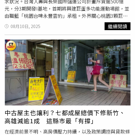
求狀況。台灣人壽與長榮國際儲運公司計畫斥資逾500億
一站即可轉乘，輕鬆直達藝文特區與桃園總圖。軌道經濟、
元，分3期開發I基地，首期將興建巨蛋多功能運動場館，並
國道建設與
航空城
產業圈三大利多在此交會，讓A10 新南崁
由職籃「桃園台啤永豐雲豹」承租。外界關心桃園3顆巨蛋
的未來價值，有了最堅實的保證。在各大建商仍處於佈局階
會不會太多？或改變市府中壢體育園區巨蛋規畫？許彥輝
段時，由宗佳建設所推出的「宗佳致境」，以其近乎完工的
繼續閱讀
08月10日, 2025
說，桃園台啤永豐雲豹每年在桃園巨蛋比賽約15至25場
姿態，成為區域內最受矚目的焦點。「宗佳致境」坐擁千坪
次，並沒有占很大的比例，且桃園巨蛋檔期相當滿，就算都
壯闊基地，緊鄰萬坪森林保育區，享有百米綠意街廓，更擁
挪走，也能適時補上其他活動。此外桃園巨蛋目前也有其他
有「下樓即公園」的絕佳環境，開發商深知現代家庭對居住
職籃賽事，未來可能還有職業排球進駐，藝文活動也很熱
品質的渴求，在建築規劃上極具巧思，打造了市場罕見的
門，對於新增1巨蛋，他認為不須擔心，甚至可有效緩解檔
「低公設比」、「單層三戶」的優質社區，確保了住戶的單
期擁擠狀況。他說，全世界室內多功能場館多為體育、藝文
純性與私密感。桃園捷運綠線預計2026年優先通車，未來
展演為主，其中體育雖占多數，但收入較低，桃園巨蛋整修
A10新南崁站僅需一站即可轉乘，軌道建設加速串聯北北桃
後，可以提供較好藝文展演品質。許彥輝提到，
航空城
該巨
生活圈。（圖片提供／宗佳致境）獻給北北桃首購家庭 一
蛋朝向容納接近萬人規畫，而桃園巨蛋可容納1萬2000人，
次佈局未來的最佳機會走進「宗佳致境」，更能感受到其為
中壢體育園區巨蛋雖尚未確定，但招標時會希望朝2至3萬人
自住客量身打造的用心，從雙結構技師認證的「專利耐震」
規畫，3巨蛋規模不同，會各有用途。他也補充，台灣目前
工法，到因應未來趨勢、預先規劃的「電動車EMS 智慧充
沒有2至3萬人的室內多功能空間，最大的台北大巨蛋有4萬
電系統」，每一項細節都體現了對安全與便 利的極致追
中古屋主也讓利？七都成屋總價下修新竹、
個座位，2萬以下則有很多選擇，但2至3萬人卻沒有，相信
求；在房型規劃上，其主力的大三房產品，格局方正、空間
高雄減逾1成 這縣市最「有撐」
中壢體育園區巨蛋不只是桃園，在台灣也有市場。
感開闊，戶戶邊間、雙面採光的設計，讓陽光與清風成為家
在經濟前景不明、高房價壓力持續，以及政策調控與貸款條
中最好的裝飾、讓首購家庭無須屈就，一次就能買到足以承