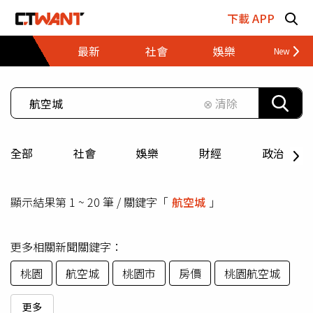
跳至主要內容區塊
下載 APP
最新
社會
娛樂
財經
⊗ 清除
全部
社會
娛樂
財經
政治
顯示結果第 1 ~ 20 筆 / 關鍵字「
航空城
」
更多相關新聞關鍵字：
桃園
航空城
桃園市
房價
桃園航空城
更多