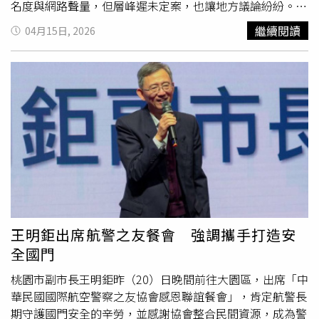
此百年深耕，代代居住守護，不只是土地，還有無數回憶，
名度與網路聲量，但層峰遲未定案，也讓地方議論紛紛。如
不希望家園拆遷。傅傳霖回憶，這位地方仕紳講得賺人熱
今答案揭曉了，47歲出身海線新屋笨港村的「笨港秀才」黃
繼續閱讀
04月15日, 2026
淚，講完後大家還拍手鼓掌。當時的幾場公聽會，傅傳霖全
世杰正式參戰！擁有律師資格的他曾在前市長鄭文燦市府擔
程參與，後來不管國、民兩黨的民代，都為了幫老百姓發聲
任市政顧問，進一步在2020年選上第二選區（楊梅、新
而站在反對立場，但據他觀察，其實也有不少地主心裡是願
屋、觀音、大園）立委，儘管2024尋求連任時惜敗，但轉
意被徵收的，只是選擇觀望，因為還有徵收價格和賠償問題
身入閣法務部的他，沒有忘記地方，公餘仍持續深耕基層，
還待商討，「沒想到最後吵過頭，變成好像大家都不歡迎台
從法治教育到地方創生著手，持續在桃園走動。桃園
航空城
積電到龍潭，台積電不來了，大家都很錯愕！」而當初搶先
等發展中計畫如何兼顧興利與民眾權益，或許不同市長能有
進場布局的新竹投資客，也被卡死。他表示，以前龍科沒有
解方。（圖／CTWant攝影組）桃園市議員黃瓊慧對此表
臨路的土地每坪才1萬多元，最高時炒到每坪5萬元，台積電
示，中執會決定徵召黃世杰選桃園市長可是一張好牌，主要
不來後，每坪喊到3萬多也沒人接手。目前龍科三期計畫徵
黃世杰是在地出身，為人謙和在地方耕耘紮實，擔任過立委
收範圍超過85%為農牧及水利用地，建築用地約3%。據了
的他對桃園各項建設更是瞭若指掌，另外高學歷、低仇恨值
解，農地地主徵收意願較高，建地地主因多為自住，多半不
也頗對味桃園鄉親，期待未來會與黃世杰一起就任，共推有
想被徵收。（圖／方萬民攝）台灣房屋集團趨勢中心資深經
利桃園的政策。黃傅淑香也贊同，直指黃世杰法學專業不必
王明鉅出席航警之友餐會 強調攜手打造安
理陳定中也補充表示，上一波台積電要設廠時，龍科一帶農
質疑，另外深厚的中央及市政歷練，將逐步推出各項政見說
全國門
地單價炒到每坪5萬元，但當時傳出政府的收購價不如預
服桃園市民，從交通、生活等大小問題逐步解決，也讓政府
期，也是不少地主後來不願意被徵收的原因。據了解，當時
資源有效地落實讓民眾有感，桃園市黨部也將與議會黨團團
桃園市副市長王明鉅昨（20）日晚間前往大園區，出席「中
傳出收購價為4萬元。台積電不來後，土地價格雖稍有回
結一心，組成有專業、有溫度的團隊，希望在2026年底選
華民國國際航空警察之友協會感恩聯誼餐會」，肯定航警長
落，但多數地主仍希望等待價格超過5萬元以上才願意賣。
戰「把光榮找回來」。法務部次長黃世杰（左）獲總統賴清
期守護國門安全的辛勞，並感謝協會整合民間資源，成為警