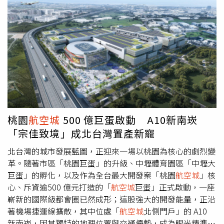
給縣市政府，以增設公有土資場及作為土石方調度中心。內
健康，不只是彼此之間的祝福，更是政府努力的目標與責
政部強調，現行建築管理、土地管理、環保及地方自治條例
任。中醫在「健康台灣」政策中扮演不可或缺的角色，早已
等法規，已透過合作平台，整合法令規定及規範，並攜手環
深植於台灣民眾日常生活，尤其在COVID-19疫情期間展現
境部、法務部成立檢警環平台，經由跨機關合作，持續加強
關鍵貢獻，例如本土研發的「清冠一號」，不僅協助防疫，
取締及重罰違法者。涉及「挖、運、棄」各環節不法情事，
也外銷至逾60個國家，充分展現中醫藥的國際價值與實力。
也會強化蒐報並以「系統性掃黑」作法，從嚴偵辦、溯源斷
何志偉指出，桃園是年輕且充滿活力的城市，不僅是
航空
金流。內政部表示，中央從源頭控管到去化流向，全面強化
城
，更是科技與產業的重要基地。在此背景下，中醫的價值
管理，從源頭展開分類管理、減少廢棄物產出，並透過政策
不僅限於照顧長者，也能幫助忙碌的年輕族群調養身心，為
引導，讓土石方資源能夠有效再利用及建立工程循環經濟模
地方的經濟發展提供健康後盾。今日現場超過500名市民參
式，讓生活在這片土地的每一個人，一同守護國土永續，落
與，何志偉感謝所有參與本次義診活動的醫師與志工夥伴，
桃園
航空城
500 億巨蛋啟動 A10新南崁
實環境正義。
他表示，正因為有大家的投入與努力，「健康台灣」才不再
「宗佳致境」成北台灣置產新寵
只是紙上政策，而是民眾在生活中實實在在感受到的幸福。
北台灣的城市發展藍圖，正迎來一場以桃園為核心的劇烈變
革。隨著市區「桃園巨蛋」的升級、中壢體育園區「中壢大
巨蛋」的孵化，以及作為全台最大開發案「桃園
航空城
」核
心、斥資逾500 億元打造的「
航空城
巨蛋」正式啟動，一座
嶄新的國際級都會圈已然成形；這股強大的開發能量，正沿
著機場捷運線擴散，其中位處「
航空城
北側門戶」的 A10
新南崁，因其獨特的地理位置與交通優勢，成為眼光精準的