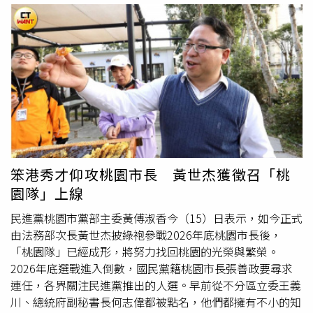
與休閒機能的新案。（圖／昕之丘提供）（圖／昕之丘提
到 2022年11月初，時任行政院長蘇貞昌在視察竹科龍潭園
供）產品規劃方面，「昕之丘」基地面積約983坪，擁有近
區時，搶先證實並宣布啟動「龍潭科學園區三期計畫」，當
千坪的完整基地，基地內規劃2棟地上14至15層建築，社區
時即傳出台積電將進駐規劃1.4奈米或更先進製程廠房。然
採零店面規劃，僅167戶純住家，屬於戶數適中、單純好管
而當時再過3週即為九合一縣市長選舉，引發外界解讀該投
理的中小型社區。公設部分則規劃包括健身房、閱覽室、兒
資消息是為當時民進黨市長參選人鄭運鵬助選所拋出的政策
童遊戲區，以及可滿足現代家庭網購需求的專屬宅配室。住
利多，不過最後卻由國民黨籍的張善政勝選。當時在社運人
家規劃23至25坪2房，以及31至32坪3房為主流格局，每戶
士加入運作下，不僅組成自救會，甚至扶老攜幼北上凱道抗
皆享雙面採光，臥室與衛浴皆有對外窗，是中小戶型相當難
議，台積電因而在2023年10月宣布放棄進駐，國民兩黨也
得的規劃。建材部分同樣展現建商對產品力與居住機能的重
因此互踢皮球，民進黨質疑是張市府趕走台積電，而國民黨
視，配備包括超耐磨木地板、TOTO衛浴、林內雙機廚具並
則反指民進黨為了選舉急於曝光，才會導致計畫見光死。中
笨港秀才仰攻桃園市長 黃世杰獲徵召「桃
配備BOSCH洗碗機，整體規格超越一般首購型產品的水
信房屋龍潭北龍加盟店店長傅傳霖觀察，前一波龍科三期擴
園隊」上線
準。專家建議，當前房市在歷經長達2年時間的修正後，部
建公聽會上，其實就有不少地主願意被徵收，但抗爭聲浪太
分區域甚至已出現接近成本價的「超跌」現象。草漯擁有穩
大，讓外界誤以為大家都不願意被徵收。（圖／方萬民攝）
民進黨桃園市黨部主委黃傅淑香今（15）日表示，如今正式
固的基本面與交通建設題材，目前的2字頭價位已是市場上
中信房屋龍潭北龍加盟店長傅傳霖表示，其實早在2022年
由法務部次長黃世杰披綠袍參戰2026年底桃園市長後，
少數「買得起、住得好」的高CP值選項，對於有實際居住
以前，龍潭人都還不知道消息時，就有竹科投資客搶先到龍
「桃園隊」已經成形，將努力找回桃園的光榮與繁榮。
需求的首購族而言，值此房價落底之際，確實是近年難得一
潭插旗購地，因此有不少地主其實是希望台積電進駐、土地
2026年底選戰進入倒數，國民黨籍桃園市長張善政要尋求
見的絕佳進場良機。
可以被徵收的。然而4年前龍科三期擴建計畫公聽會上，最
連任，各界關注民進黨推出的人選。早前從不分區立委王義
早是有個地方仕紳在會中為百姓「喊聲」，強調不少家族在
川、總統府副秘書長何志偉都被點名，他們都擁有不小的知