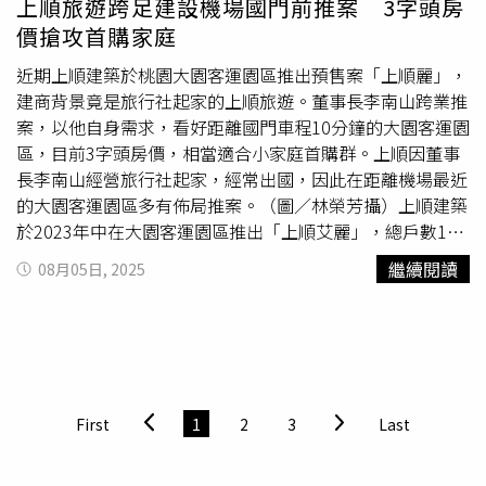
上順旅遊跨足建設機場國門前推案 3字頭房
幾年房市受惠科技題材、區域重大建設利多及人口回流，價
價搶攻首購家庭
格一度快速攀升，逐步超出在地首購與換屋族的負擔能力；
加上去年下半年開始，銀行房貸緊縮與央行祭出第七波選擇
近期上順建築於桃園大園客運園區推出預售案「上順麗」，
性信用管制後，成屋市場面對貸款成數縮減、青年購屋補貼
建商背景竟是旅行社起家的上順旅遊。董事長李南山跨業推
審查更嚴等政策壓力，市場購屋需求放緩，轉為觀望或暫緩
案，以他自身需求，看好距離國門車程10分鐘的大園客運園
進場，帶動成屋價格因此出現修正。而北北桃三都雖同樣面
區，目前3字頭房價，相當適合小家庭首購群。上順因董事
臨市場修正壓力，但整體價格變動相對平和，跌幅均在3%
長李南山經營旅行社起家，經常出國，因此在距離機場最近
以內，呈現「溫和下修」格局。作為全台房價領頭羊的台北
的大園客運園區多有佈局推案。（圖／林榮芳攝）上順建築
市、新北市2025年上半年總價中位數達2,050萬元及1,280
於2023年中在大園客運園區推出「上順艾麗」，總戶數187
萬元，仍為全台房價最高區域。陳金萍表示，雙北地區自用
戶，銷售半年便完銷，預計明年交屋；今年又再同一區段推
繼續閱讀
08月05日, 2025
與置產買盤支撐力道強勁，房價變化較小，但價格已開始逐
出「上順麗」，規劃19~26坪2房，總戶數74戶，目前已售
步鬆動。若與去年同期相比，台北市跌幅則高達0.8%，與
近2成。李南山表示，「上順麗」位在公園第一排，現在要
2024年下半年對比則有1.3%的跌幅；新北市則較去年同期
找到這樣的居家環境非常不容易，尤其這個地方距離機場很
有1.5%跌幅，與2024年下半年相比也有2.0%跌幅。數據也
近，開車不到10分鐘，因此推出後頗受好評。旅行社起家的
發現，桃園市是此次統計中，總價中位數變化幅度最小的縣
李南山表示，今年上順旅遊滿35周年，他過去常在機場附近
市，陳金萍分析，桃園市近年有桃園
航空城
、亞洲矽谷2.0
活動，多年前桃園青埔發展時就入手買房，當時還沒什麼人
First
1
2
3
Last
以及捷運綠線等重大建設題材，挹注地方發展動能。此外，
聽過青埔。他現在假日和出國都會住青埔，平日就住台北，
相較雙北，桃園房價基期相對親民，磁吸了許多「脫北
除了出國方便，也遠離工作生活圈、繁忙都市的緊張感，是