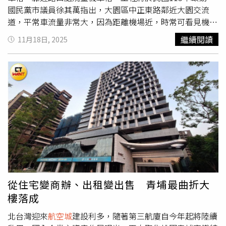
同樣認為政策應先暫緩，等做好長期規劃再實施，否則會衝
山萬坪森林保育區」、享有「百米藝術街廓」，更有「下樓
國民黨市議員徐其萬指出，大園區中正東路鄰近大園交流
擊到整個營建產業鏈。「最終影響到的恐是選舉跟房價！」
即公園」的絕佳環境。宗佳致境深知現代家庭對居住品質的
道，平常車流量非常大，因為距離機場近，時常可看見機場
向來發言直率的甲山林集團董事長祝文宇認為，不只土方飆
渴求，在建築規劃上極具巧思，打造了市場罕見的「低公設
交通接駁業者，車輛一整排停放在路邊，甚至還會停到接近
繼續閱讀
11月18日, 2025
漲，房價會漲；民眾有老房子要裝修，廢棄物也沒地方可
比」、「全齡美學公設」、媲美豪宅等級的「單層三戶」優
交流道匝道口，形成交通亂象。他也提到，因機場接送無法
丟，要慎防被哄抬高額的清運費，接下來勢必造成很大的民
質規劃，確保了自住客最在意的單純質感生活。林口下一
久停且會遭警察驅離，有很多民眾選擇停在大園交流道周
怨，「現在綁在少數人手上，一定會鬧得很兇！」不動產建
站！A10山鼻站「宗佳致境」雙軌道經濟、首購新寵。（圖
邊，等待親友出關領取行李後再前往接送，同樣造成埔心往
築開發公會全聯會理事長楊玉全喊話中央，土方成本飆漲將
片提供／宗佳致境）A10宗佳致境「家的全面升級」～獻給
中正東路方向交通混亂。且不少業者在停等時沒有公德心，
增添建築開發壓力，也增加民眾購屋負擔，希望政府能同時
置產族、首購家庭、航空業物流菁英 ，優享未來的最佳機
時常隨手打開車窗將垃圾亂丟路邊，且附近沒有廁所，甚至
監督關切目前價格上漲情形，以穩定市場價格。
會走進「宗佳致境」，就能感受到其為自住客量身打造、全
會隨地便溺引發環境衛生問題，讓周邊居民抱怨連連。市府
面升級的用心。從雙結構技師認證的「專利耐震」工法，到
交通局回應，經討論後，決議於路側規畫汽車格，另靠近路
因應未來趨勢、預先規劃的「電動車 EMS智慧充電系
口處規畫部分機車格，工程預計115年施工，未來將視後續
統」、「12大精品建材嚴選」、「社區淨水升級」等，每一
停車狀況，再行評估是否收費。大園警分局則說，中正東路
項細節都體現了對安全與質感生活的極致追求。在房型規劃
車輛違停部分，會請埔心派出所加強巡邏，如有違規將依法
上，主力的大三房產品，格局方正、零虛坪，戶戶邊間、雙
取締。徐其萬表示，大園
航空城
徵收，在中正東路旁有一大
面採光的設計，讓陽光與清風成為家中最好的裝飾。讓首購
片土地尚未建設，建議市府可以整地設置停車場，提供機場
從住宅變商辦、出租變出售 青埔最曲折大
家庭無須屈就，一次就能買到足以承載未來十年幸福生活的
接駁車輛停放，以解決該路段交通亂象。
樓落成
理想家園。 現正推出「歡慶即將完工、限時優利先享」的
活動，即日起至12月底接待中心搬遷前，「宗佳致境」在價
北台灣迎來
航空城
建設利多，隨著第三航廈自今年起將陸續