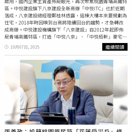
格上展現了對首購族的滿滿誠意：「1658萬＿入主大三房
啟用，國內企業主資產佈局眼光，再次聚焦桃園青埔高鐵特
全配宅」、「1358萬＿輕鬆置產精品雙衛浴大2房（含車
區。中悦建設旗下八京建設全新商辦「中悦ITC」也於近期
位）」。國道一號甲線未來示意圖。（圖／交通部高速公路
落成，八京建設總經理鄭桂林透露，這棟大樓本來要規劃為
局）選對時間買好房！「宗佳致境」以即將完工的安心承
住宅，2018年時因嗅到台商將陸續回台的趨勢，才急轉改
諾、無可取代的綠美環境優勢，以及眾多重大建設到位、
航
成商辦。中悦建設機構旗下「八京建設」自2012年起即佈
空城
產業圈環繞的具體前景，挺「航空業機場物流菁英、北
局青埔高鐵特區，打造「中悦八京」、「中悦栢軒」豪宅，
北桃首購家庭」，一起卡位美好未來。「歡慶即將完工、限
並早於2018年即著手規劃第3案商辦「中悦ITC國際商貿中
繼續閱讀
10月07日, 2025
時優利先享」歡迎預約鑑賞https://zhijing3240909.com
心」。該案為中悦在青埔第一個商辦案，不過最早並非商辦
規劃。鄭桂林表示，「中悦八京」、「中悦栢軒」銷售成績
相當好，本來中悦在青埔的第3案也要規劃成住宅，但中悦
家族、已購客中有很多人是台商，很早時就有人討論中國將
起變化，台商陸續從中國撤出，資金流向台灣及東南亞，
2018年嗅到台商陸續要回國，因此中悦創辦人李兩平很快
就將該案改為商辦。鄭桂林表示，該案於2020年10月即預
售，2021年10月動工，2023年拿到使照，中間邊建邊售，
早就完銷。含店面84戶，總銷40多億元。進駐客戶有很多
上市櫃公司，有買整層的，有單戶的，1樓則有玉山銀行進
駐，「本來打算出租，沒有要出售，因為賣了一個老客戶
後，不少客戶也提出想要購買，最後不得不出售，很捨不
張善政：設籍桃園原民符「花蓮受災戶」條