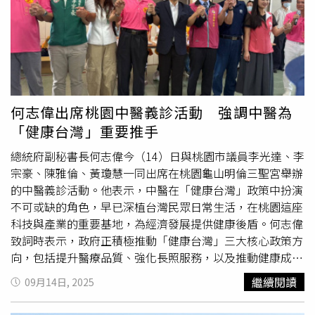
建剩餘土石方的全流向管理機制與具體作法，期望透過溯源
追查、源頭分類、提升最終去化量能以及即時定位查緝等手
段，有效管理及追蹤營建剩餘土石方流向。前端分類及管理
部分，環境部已預告「廢棄物清理法草案」及「資源回收再
利用法草案」，擬加重刑責及科技執法與監管等多重措施，
要求營造工程就源頭所產生之混合物落實分類，讓土方資源
得以循環再利用及減少廢棄物產生。內政部也已在今年7月
何志偉出席桃園中醫義診活動 強調中醫為
公告「營建剩餘土石方即時流向追蹤系統及電子系統規
「健康台灣」重要推手
範」，要求土石方清運車輛必須安裝GPS，每一個進出點皆
以電子聯單申報，來遏止不肖業者不實繞場、製作假聯單及
總統府副秘書長何志偉今（14）日與桃園市議員李光達、李
虛偽申報土石方數量等違規情事，讓查緝更加即時。內政部
宗豪、陳雅倫、黃瓊慧一同出席在桃園龜山明倫三聖宮舉辦
同步研議透過建築工程溯源產源責任機制，經檢調、環保機
的中醫義診活動。他表示，中醫在「健康台灣」政策中扮演
關查有違規棄置事實者，將向上溯源至產源工地，要求勒令
不可或缺的角色，早已深植台灣民眾日常生活，在桃園這座
停工，以有效管理及追蹤營建剩餘土石方流向。此外，行政
科技與產業的重要基地，為經濟發展提供健康後盾。何志偉
院已核定「營建剩餘土石方最終去處規劃方案」，補助地方
致詞時表示，政府正積極推動「健康台灣」三大核心政策方
政府不足人力及成立跨局處推動小組，擴大土方暫置容量及
向，包括提升醫療品質、強化長照服務，以及推動健康成為
提升營建剩餘土石方最終去化量能，將透過重大區段徵收及
具國際競爭力的產業。他強調，這三項政策的最終目標，是
繼續閱讀
09月14日, 2025
市地重劃計畫、填海造陸、增加土資場等面向，並進一步盤
讓每位國人不分城鄉、年齡或職業背景，都能獲得及早預
點及提供2,321處國有地及80處的大型整體開發區計畫資訊
防、妥善照護與在地安老的健康保障。何志偉提到，平安與