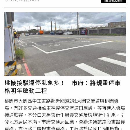
括4大區段徵收計畫（現有的桃園
航空城
，以及未來的台北
的學齡人口成長趨勢，並同步檢視現有高中職的容納量與招
過 500 億元開發的「
航空城
巨蛋」。未來不僅僅是一座體
社子島、高鐵屏東車站特定區與嘉義縣擴大縣治開發區）、
生情形，綜合評估後，再研擬中長期可行方案，確保教育資
育館，更是一個結合了大型商場、辦公空間、星級飯店與智
6商港及工業區填海造陸（現有的台北港、及未來的台中
源分布更為均衡、完善。
慧物流的複合式城中城。這個指標性的開發案，也預示著周
港、高雄港，及後續的彰濱工業區），還有7處填埋型土資
邊區域的價值將迎來爆炸性的成長。在眾多潛力區段中，機
場（基隆市、新竹縣、苗栗縣、彰化縣與雲林縣），預估可
場捷運 「A10 山鼻站」，憑藉其與
航空城
產業圈的緊密連
去化量逾15,110萬方，並對外稱「足以支應地方建設所產生
結，以及即將到位的大型交通建設，被譽為最具潛力的明日
的土石方需求。」不過看在業者眼裡相當不是滋味，因為這
之星。厭倦林口、南崁交通壅塞的通勤族 歡迎移居「A10
些區域大多並非「現在」即可立即開放倒土，但政策卻趕著
宗佳致境」享受更大的空間、更便捷的交通對於厭倦了林
上路，出現政策先行、產業卡關的脫節情況。「數字不能只
口、南崁尖峰時段交通壅塞的通勤族而言，「A10宗佳致
用喊的！這些可傾倒土方的國有地是否真的有發揮功能？」
境」無疑是「時間，就是金錢」的最佳解答。機場捷運串聯
張麗莉就直言，「如果中央跨部會合作尚未達到可行前，還
北北桃生活圈的便利性早已獲得驗證，而「國道一號甲線」
在紙上談兵階段，土方處理管道未啟動、做法也都還在協商
的動工，未來將設置「山鼻段桃三交流道」，更打通了區域
桃機接駁違停亂象多！ 市府：將規畫停車
討論，就貿然實施嚴格查辦，並立下懲罰，也難怪土方業者
交通的任督二脈。不僅如此，預計 2026年優先通車的「桃
格明年啟動工程
寧願不做、觀望，也不要被罰。」張麗莉建議，源頭可處理
園捷運綠線一期」，未來從 A10 站僅需一站即可轉乘，輕
的總量管制若短時間無法解決，至少要輔導業者將工程廢棄
鬆直達藝文特區與桃園總圖。「雙軌道經濟、國道一甲建設
桃園市大園區中正東路鄰近國道2號大園交流道與桃園機
土石做有效地分類，除了可減量，也可提升材料再利用，在
與
航空城
產業圈」三大利多在此交會，讓 「A10 宗佳致
場，有許多交通接駁車輛違停交流道口周邊，等待進入機場
價格上應該能有所差異。聖得福建設執行長洪正雄也表示，
境」的未來價值，有了最堅實的保證。在各大建商仍處於佈
接送旅客，不分白天黑夜衍生周邊交通及環境衛生亂象，引
現在土方處理供需失衡，只會讓少數業者有機會暴利壟斷，
局階段時，「宗佳致境」以即將完工的姿態，成為區域內最
發地方居民不滿。市府交通局回應，會勘決議該路段畫設停
建議由政府作東設公家棄土場，才能解決所有疑難雜症。他
受矚目的焦點。「宗佳致境」坐擁千坪美地，坐擁「五酒桶
車格，靠近路口處規畫機車格，工程將於民國115年啟動。