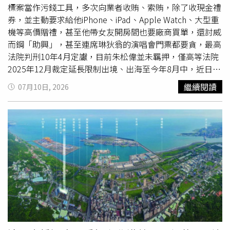
案件累計投資金額已超過1862億元。交通建設方面，捷運
標案當作污錢工具，多次向業者收賄、索賄，除了收現金禮
綠線持續朝年底北段7站提前通車目標推進，綠線延伸中
券，並主動要求給他iPhone、iPad、Apple Watch、大型重
壢、三鶯線延伸八德及棕線等重大建設同步規劃。公共運輸
機等高價贈禮，甚至他帶女友開房間也要廠商買單，還討威
方面，新桃園幹線公車已新增7條路線，「桃小巴」預計年
而鋼「助興」，甚至連席琳狄翁的演唱會門票都要貪，最高
底突破120條，強化偏鄉及社區交通服務。張善政表示，市
法院判刑10年4月定讞，目前朱松偉並未羈押，僅高等法院
府近年也積極推動智慧治理，包括率先制定《桃園市火災預
2025年12月裁定延長限制出境、出海至今年8月中，近日將
防自治條例》，推動中央修法將倉儲危險物納入管理；透過
發監執行。朱松偉是台灣大學土木工程博士，曾當過大學教
繼續閱讀
07月10日, 2026
「靜桃專案」導入AI科技改善噪音問題，相關陳情案件較高
授，後來從杏壇轉戰政壇，擔任過高雄市交通局主秘、桃園
峰減少約42％，夜間環境噪音降低約6分貝；AI智慧號誌則
航空城
總經理，2016年6月至2018年12月擔任桃園市經發
使92處路口平均延滯時間下降16.6％。他最後指出，桃園持
局長。朱松偉當局長2年半可說無所不撈，包括自動車駕駛
續推動水資源循環利用、AI環境污染辨識等創新措施，並獲
系統試運計畫、虎頭山智慧車輛採購案、振興商圈補助計畫
得國際智慧城市獎項肯定。今年也將透過地景藝術節、珍珠
等採購案都為他貪瀆所用，頻繁向得標廠商收受不當利益，
海岸國際音樂節及台灣設計展等大型活動，結合體育建設與
朱松偉會擷圖網站上的蘋果的手表、平板電腦、YAMAHA重
城市行銷，持續提升桃園整體競爭力與城市形象。
機，再傳照片給廠商，直接開口「送我」，還詢問能處理
嗎？還有業者只是申請變更污染物排放權的許可證，也被朱
松偉拗了2張席琳狄翁台北小巨蛋演唱會的門票。朱松偉帶
小三7度飯店激戰，也叫廠商負責開房費用；有廠商因朱松
偉開口要威而鋼，送台版過去還被退貨，他堅持要原廠的。
一審桃園地院以貪汙罪判朱松偉13年，二審高院減為10年4