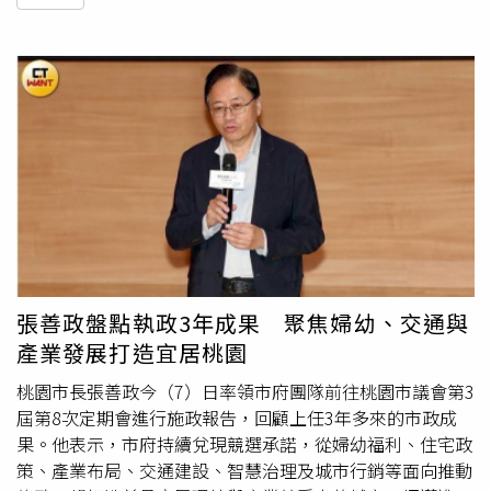
張善政盤點執政3年成果 聚焦婦幼、交通與
產業發展打造宜居桃園
桃園市長張善政今（7）日率領市府團隊前往桃園市議會第3
屆第8次定期會進行施政報告，回顧上任3年多來的市政成
果。他表示，市府持續兌現競選承諾，從婦幼福利、住宅政
策、產業布局、交通建設、智慧治理及城市行銷等面向推動