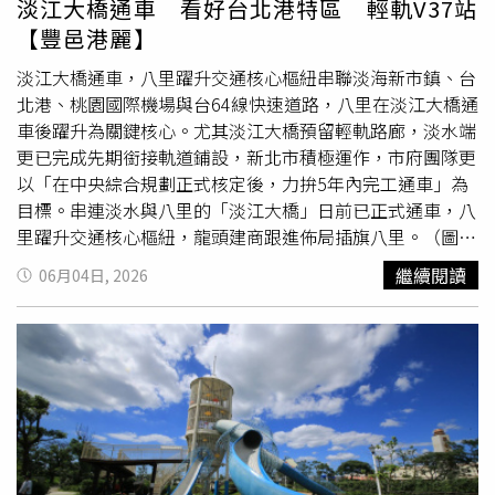
淡江大橋通車 看好台北港特區 輕軌V37站
月，最高院駁回上訴後，全案確定。
【豐邑港麗】
淡江大橋通車，八里躍升交通核心樞紐串聯淡海新市鎮、台
北港、桃園國際機場與台64線快速道路，八里在淡江大橋通
車後躍升為關鍵核心。尤其淡江大橋預留輕軌路廊，淡水端
更已完成先期銜接軌道鋪設，新北市積極運作，市府團隊更
以「在中央綜合規劃正式核定後，力拚5年內完工通車」為
目標。串連淡水與八里的「淡江大橋」日前已正式通車，八
里躍升交通核心樞紐，龍頭建商跟進佈局插旗八里。（圖片
提供／豐邑集團）北台灣第一大國際港，台北世界能見度最
繼續閱讀
06月04日, 2026
高特區台北港1999年開港，2021年超越台中港，取代基隆
港躍居北台灣第一大港，成為全台第二大國際商港，緊追高
雄港。根據2022年勞埃德名單情報（Lloyd's List
Intelligence），台北港已躍升世界第88大港口，台北港腹
地廣闊，目前仍在開發階段，上升量能充沛。政府主導，企
業搶進，龍頭建商跟進佈局插旗八里自2005年行政院核定
台北港籌設自由貿易港區以來，在政府支持及經濟特區優勢
下，港區營運範圍已由原定79公頃擴充至93.7公頃。各大企