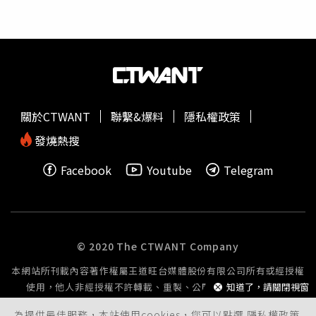
族」，需求相對強勁，自住與首購族支撐力道穩定，也因此
一種心情上的轉換。他認為，現在國人出國出差、旅遊比以
即使在高利率與政策干預的環境下，價格波動也相對較小。
前更為頻繁，距離國門近的地方就是好地方，客運園區距離
機場又比青埔更近，現在進場絕對不會錯。至於很多人會
問，現在是不是買房時間點？他認為，未來信用管制會鬆
綁，現在青埔房價60多萬元、中永和房價新建案也破百萬，
「目前客運園區每坪約35萬元，原物料成本上漲，怎麼可能
回檔到多少，基本上回不去了，買到一定賺到。」目前「上
關於CTWANT
聯繫&爆料
隱私權政策
順麗」推出總價688萬元起可買19坪，對小家庭來說相當合
適。上順建築總經理李龍麒也表示，現在大部分的工地蓋得
發燒熱搜
特別慢，也會延遲公開，上順選擇在這個時間點公開，因為
Facebook
Youtube
Telegram
上順建築就像是建築界的模範生、公務員一樣，按表操課，
照自己的節奏步調施工和銷售，因為上順對自己產品、
location有信心，更對國家現在要發展
航空城
的決心有信
心。他也提到，就在上個月底，上順又在客運園區另新購一
筆土地，要跟著國家的發展繼續努力、繼續建設。
© 2020 The CTWANT Company
本網站所刊載內容著作權屬王道旺台媒體股份有限公司所有或經授權
使用，他人非經授權不許轉載、重製、公開播送或公開傳輸。
知道了，請關閉視窗
為提供最佳服務，本站使用cookies，您可以點選
隱私權政策