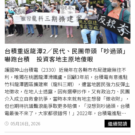
住2房，戶戶邊間3房，吸引64快速道路沿線優質家庭移
了相當高比例的大型埤塘公園、學校等公共設施與綠地，形
居。【豐邑港麗】接待會館：八里區訊塘二路．義民街口。
塑出與過往工業城市截然不同的居住氛圍。周邊連綿的產業
個案官網：https://reurl.cc/9WYd3j
廊帶與日益完善的交通路網，則是支撐草漯房市的最重要後
盾。當地業者指出，草漯位處串聯國二甲線、機場、台66線
快速道路，以及觀音、大園等多個工業園區的主幹道台15線
沿線，並且鄰近台61線西濱快速道路，形成完整的西部科技
產業廊道交通網絡。草漯重劃區周邊擁有完整的交通路網，
台積重返龍潭2／民代、民團帶頭「吵過頭」
未來還有月桃路第三期拓寬工程與規劃中的捷運大園觀音線
嚇跑台積 投資客地主原地傻眼
等建設利多，房市潛力相當被看好。（圖／昕之丘提供）此
外，區域最關注的月桃路拓寬工程，預計最快2027年即可
護國神山台積電（2330）近幾年在各縣市布局建廠無往不
全線完工，屆時從草漯前往
航空城
與高鐵特區的車程將大幅
利，唯獨在桃園龍潭滑鐵盧。回顧3年前，台積電有意進駐
縮短至約20分鐘，加上規劃中的捷運大園觀音線，都將大幅
竹科龍潭園區擴建案（龍科三期），遭當地居民強力反彈土
提升草漯串聯高鐵特區、大園與中壢市區的便利性，且只需
地徵收，在地人士透露，因有選舉炒作，又有政治力、民團
以將近青埔特區1/3的價格，就能享有上述的所有的建設與
介入成立自救會抗爭，當時本來就有地主想發「徵收財」，
發展紅利。佳昕建設推出的新案「昕之丘」，則精準卡位草
但也期待抗議聲浪能爭取更多賠償，「沒想到吵過頭，台積
漯最熱鬧的大觀路前段商圈。大觀路沿線聚集了包括全聯、
電最後不來了，大家都很錯愕！」2022年，台積電進駐龍
麥當勞、寶雅等連鎖品牌，日常採買相當便利，而該案最大
科三期的消息曾被視為選舉的政治利多；然而當台積電宣布
繼續閱讀
05月16日, 2026
的亮點，在於距離萬坪「水之丘埤塘公園」僅約250公尺，
不再考慮進駐後，議題隨即演變為藍綠陣營交鋒的政治角
步行數分鐘即可近享綠意水景，為區域內少數同時兼具生活
力。（圖／報系資料庫）台積電進駐龍潭的消息最早可追溯