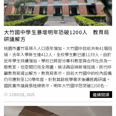
亂、價格亂漲，嚴正提醒中央單位，「不能只是嚴查，新制
必須配套多個合法清運管道同步施行，減緩對產業衝擊，才
是好政策！」去年8月28日行政院核定「營建剩餘土石方最
終去處規劃方案」，需從「源頭減量」、「土石方流向追
蹤」及「擴增去化管道」三面向推動落實確保土方合法去
大竹國中學生暴增明年恐破1200人 教育局
處，並於今年1月1日起實行，凡載運營建剩餘土石方的清運
研議解方
車輛，均須裝設GPS定位系統，每一個進出點也都要使用電
子聯單系統申報。不過，政府出發點立意良善，卻因配套不
桃園市蘆竹區移入人口逐年增加，大竹國中目前共有41個班
足，引來近月土方處理市場供需失衡，處理費用哄抬飆漲，
級，去年入學新生達412人，全校學生數已達1139人，由於
造成產業大亂，全台建築、營建業者抱怨連連。甚至已經傳
近年學生持續增加，學校已將部分專科教室與合作社改為一
出有土方運輸業者想開高價，以「A/B車」戰術非法避開
般教室，但空間已完全用盡，無法再容納新增班級，民代呼
GPS定位。土方問題導致多個工地停工、成本飆漲，日前不
籲教育局提出解方。教育局表示，目前大竹國中的校內設備
動產建築開發公會全聯會舉行會員大會，會員提案通過希望
仍可應對至120學年度，針對其餘就學需求後續將再研議。
政府暫緩實施土方清運新制。右2為不動產建築開發公會全
國民黨市議員張桂綿表示，明年大竹國中恐突破1200名學
聯會理事長楊玉全。（圖／不動產建築開發公會提供）「土
生，至少須再增設1至2個班級，班級數可能達43班，但校
繼續閱讀
12月02日, 2025
方去化配套尚欠完備，土方場因新制疑慮觀望，不敢收土、
內現有空間已無法再調整，連最基本的班級教室都難以提
不報價或藉機抬價，使營建工地面臨餘土無處可去，除了處
供。且還未包含從青埔、光明國中轉介的學生，更未納入大
理價格大漲，並造成工地無法如期開工，甚至開挖中斷有坍
華社會住宅與
航空城
安置住宅的入住人口，未來學生人數只