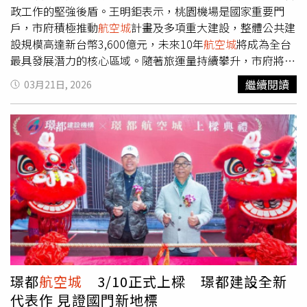
也因為有上次破局經驗，陳定中觀察，現在大家的心態都比
德（右）全力相挺競逐桃園市長。（圖／方萬民攝）
政工作的堅強後盾。王明鉅表示，桃園機場是國家重要門
較保守，因為萬一又破局，地價上漲就沒指望，所以至今市
戶，市府積極推動
航空城
計畫及多項重大建設，整體公共建
場仍相對靜悄悄。「如今策動人士已不在，農地不趁這次徵
設規模高達新台幣3,600億元，未來10年
航空城
將成為全台
收，以後都沒有機會，沒理由不配合！」一位在地知情人士
最具發展潛力的核心區域。隨著旅運量持續攀升，市府將與
話說地直白，當初因為有政治力和土地正義聯盟的介入，再
航空警察局攜手合作，持續提升機場安全與服務品質。中華
繼續閱讀
03月21日, 2026
加上幾個民代為了在新聞上有披露為老百姓爭取利益而加入
民國國際航空警察之友協會理事長江松樺指出，面對國際情
抗爭，不然政府的徵收價格這麼好，怎麼會不要，「當初
航
勢變化與航安挑戰，協會將持續凝聚民間力量，全力支援航
空城
徵收也是不願意就剔除，現在後悔死了；這時不參與，
空警察勤務，並感謝會員長期投入，讓機場整體表現獲得國
以後永遠是農田，形勢比人強，現在沒有人介入就單純許多
際肯定。警察局表示，航空警察局肩負維護入出境秩序、反
了！」
恐保安及查緝不法等重要任務，對國家安全與形象至關重
要。未來將持續與民間合作，強化機場安全與服務品質，確
保國門運作順暢。出席活動者包括內政部次長馬士元、交通
部航政司長韓振華、警政署長張榮興、市府警察局長廖恆
裕、大園區長余誌松、航空警察局長林建宏及協會理事長江
松樺等人。
璟都
航空城
3/10正式上樑 璟都建設全新
代表作 見證國門新地標