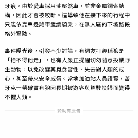
牙痕。由於愛車採用油壓煞車，並非金屬鋼索結
構，因此才會被咬斷。這導致他在接下來的行程中
只能依靠單邊煞車繼續騎乘，在無人區的下坡路段
格外驚險。
事件曝光後，引發不少討論，有網友打趣稱狼是
「捨不得他走」，也有人嚴正提醒切勿隨意投餵野
生動物，以免改變其覓食習性、失去對人類的戒
心，甚至帶來安全威脅。當地加油站人員證實，苦
牙克一帶確實有狼因長期被遊客與駕駛投餵而變得
不懼人類。