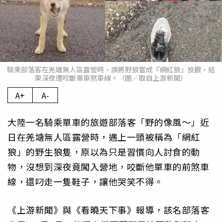
騎乘部落客在羌塘無人區露營時，誤將野狼當成『網紅狼』投餵，結
果深夜遭咬斷單車煞車線。（圖／取自上游新聞）
A+
A-
大陸一名騎乘單車的旅遊部落客「野的像風～」近
日在羌塘無人區露營時，遇上一頭被稱為「網紅
狼」的野生狼隻，原以為只是習慣向人討食的動
物，沒想到深夜竟闖入營地，咬斷他單車的前煞車
線，還叼走一隻鞋子，讓他哭笑不得。
《上游新聞》與《看曉天下事》報導，該名部落客