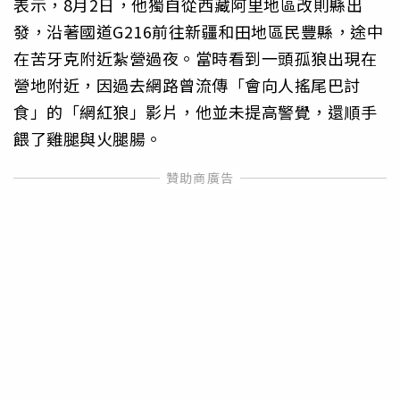
表示，8月2日，他獨自從西藏阿里地區改則縣出
發，沿著國道G216前往新疆和田地區民豐縣，途中
在苦牙克附近紮營過夜。當時看到一頭孤狼出現在
營地附近，因過去網路曾流傳「會向人搖尾巴討
食」的「網紅狼」影片，他並未提高警覺，還順手
餵了雞腿與火腿腸。