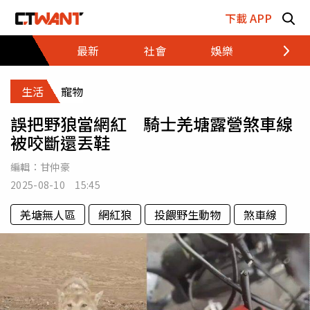
跳至主要內容區塊
下載 APP
最新
社會
娛樂
財經
生活
寵物
誤把野狼當網紅 騎士羌塘露營煞車線
被咬斷還丟鞋
編輯：
甘仲豪
2025-08-10 15:45
羌塘無人區
網紅狼
投餵野生動物
煞車線