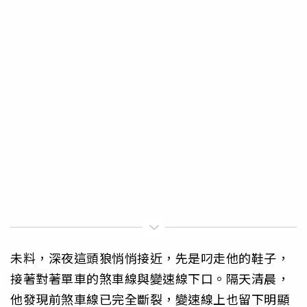
未料，深夜這頭狼悄悄接近，先是叼走他的鞋子，
接著對著單車的煞車線與變速線下口。隔天清晨，
他發現前煞車線已完全斷裂，變速線上也留下明顯