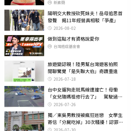
新素簡
陽明交大教授砍死妹夫！岳母追思首
發聲 揭11年經營真相駁「爭產」
2026-08-02
做到這點才有資格說愛你
台灣癌症基金會
旅遊變認親！陸男幫台灣遊客拍照
閒聊驚覺「是失聯大伯」奇蹟重逢
2026-07-18
台中女遛狗走斑馬線遭撞亡！母慟
「女兒隨媽祖修行去了」 駕駛過失
致死判9月
2026-07-26
獨／東吳男教授被瘋狂迷戀 女學生
寄信「分屍吃掉」30次騷擾！認罪免
關
2026-07-30