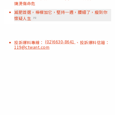
燒燙傷命危
減肥首選，檸檬加它，堅持一週，腰細了，瘦到你
懷疑人生
PR
(02)6630-8641
投訴爆料專線：
、投訴爆料信箱：
119@ctwant.com