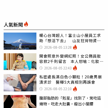
人氣新聞
暖心台灣超人！富士山小屋員工求
助「想活下去」 山友狂背物資上
山：台灣真的是寶島
2026-08-05 13:28
開會照意外變網紅照！女公務員妝
容掀2千則留言 本人怒嗆：化妝有
錯嗎
2026-08-05 22:43
私密處長滿白色小顆粒！20歲男崩
潰求診 醫曝5大真相別再誤會
2026-08-05 22:10
腹部脂肪的「剋星」找到了，常吃這
幾物，吃走大肚囊，瘦出小蠻腰