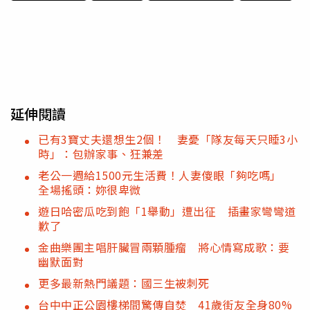
延伸閱讀
已有3寶丈夫還想生2個！ 妻憂「隊友每天只睡3小
時」：包辦家事、狂兼差
老公一週給1500元生活費！人妻傻眼「夠吃嗎」
全場搖頭：妳很卑微
遊日哈密瓜吃到飽「1舉動」遭出征 插畫家彎彎道
歉了
金曲樂團主唱肝臟冒兩顆腫瘤 將心情寫成歌：要
幽默面對
更多最新熱門議題：國三生被刺死
台中中正公園樓梯間驚傳自焚 41歲街友全身80%