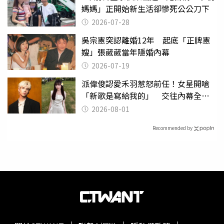
媽媽」正開始新生活卻慘死公公刀下
2026-07-28
吳宗憲突認離婚12年 起底「正牌憲
嫂」張葳葳當年隱婚內幕
2026-07-19
派偉俊認愛禾羽惹怒前任！女星開嗆
「新歌是寫給我的」 交往內幕全說
了
2026-08-01
Recommended by