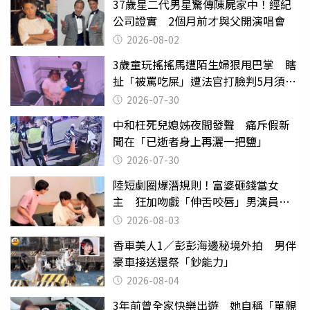
37歲星二代男星驚傳陳屍家中！經紀
公司證實 2個月前才與父開演唱會
2026-08-02
3歲童玩搖搖馬遭陌生婦狠甩巴掌 瞎
扯「被罵吃屎」遭法官打臉判5月須入
監
2026-07-30
中和枉死兒媳姊夜間發聲 痛斥假新
聞在「已逝者身上再灑一把鹽」
2026-07-30
陸短劇圈爆潛規則！富婆砸錢當女
主 狂加吻戲「伸舌咬唇」男演員崩
潰
2026-08-03
香車美人1／彭彭海邊秘境外拍 男伴
豪車接送還祭「鈔能力」
2026-08-04
3年前曾全家快樂出遊 她自稱「單親