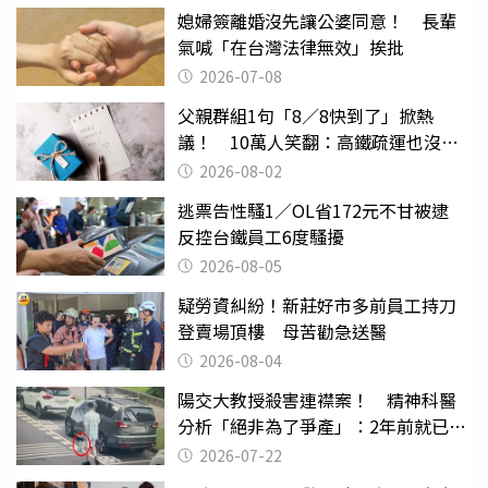
媳婦簽離婚沒先讓公婆同意！ 長輩
氣喊「在台灣法律無效」挨批
2026-07-08
父親群組1句「8／8快到了」掀熱
議！ 10萬人笑翻：高鐵疏運也沒列
父親節
2026-08-02
逃票告性騷1／OL省172元不甘被逮
反控台鐵員工6度騷擾
2026-08-05
疑勞資糾紛！新莊好市多前員工持刀
登賣場頂樓 母苦勸急送醫
2026-08-04
陽交大教授殺害連襟案！ 精神科醫
分析「絕非為了爭產」：2年前就已言
行詭異
2026-07-22