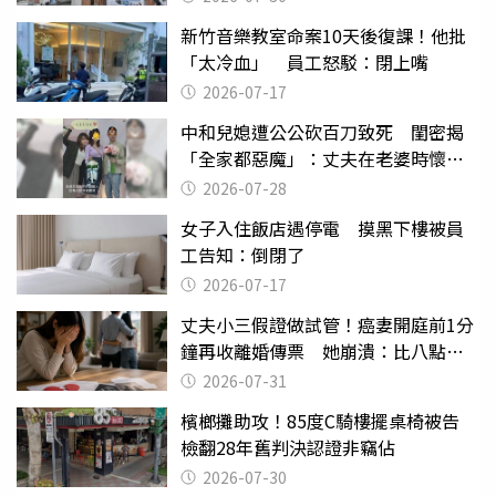
新竹音樂教室命案10天後復課！他批
「太冷血」 員工怒駁：閉上嘴
2026-07-17
中和兒媳遭公公砍百刀致死 閨密揭
「全家都惡魔」：丈夫在老婆時懷孕
摔東西
2026-07-28
女子入住飯店遇停電 摸黑下樓被員
工告知：倒閉了
2026-07-17
丈夫小三假證做試管！癌妻開庭前1分
鐘再收離婚傳票 她崩潰：比八點檔
還扯
2026-07-31
檳榔攤助攻！85度C騎樓擺桌椅被告
檢翻28年舊判決認證非竊佔
2026-07-30