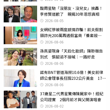
酸周星馳「沒朋友、沒兒女」挨轟！
李修賢道歉了 親揭30年恩怨真相
2026-08-05
女網紅慘被兩度感情詐騙！前夫假割
頸詐光200萬再遇假富商「養套殺
2000萬」
2026-08-06
孫燕姿現身「天后化妝師」陳聆薇告
別式 張韶涵不捨喊：一路好走
2026-08-06
誆有BNT管道海撈10.6億！美女前律
師公會理事長狂囤232公斤黃金 17人
遭起訴
2026-08-06
37歲星二代男星驚傳陳屍家中！經紀
公司證實 2個月前才與父開演唱會
2026-08-02