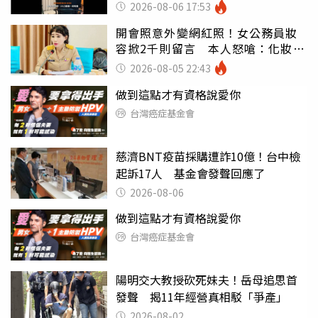
戶
2026-08-06 17:53
開會照意外變網紅照！女公務員妝
容掀2千則留言 本人怒嗆：化妝有
錯嗎
2026-08-05 22:43
做到這點才有資格說愛你
台灣癌症基金會
慈濟BNT疫苗採購遭詐10億！台中檢
起訴17人 基金會發聲回應了
2026-08-06
做到這點才有資格說愛你
台灣癌症基金會
陽明交大教授砍死妹夫！岳母追思首
發聲 揭11年經營真相駁「爭產」
2026-08-02