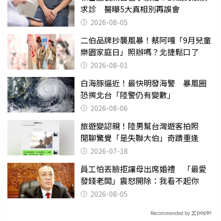
求診 醫曝5大真相別再誤會
2026-08-05
二伯品牌抄襲風暴！蔡阿嘎「9月兒童
樂園家庭日」照辦嗎？北捷鬆口了
2026-08-01
白海豚逼近！最快明發海警 暴風圈
恐擦北台「陸警仍有變數」
2026-08-06
旅遊變認親！陸男幫台灣遊客拍照
閒聊驚覺「是失聯大伯」奇蹟重逢
2026-07-18
員工怕丟臉拒讓母出席婚禮 「最愛
發錢老闆」震怒開除：我看不起你
2026-08-05
Recommended by