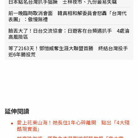
日本點名台灣扒手猖獗 士林夜市、九份最易失竊
前一晚臨時取消會面 韓真相和解委員會怒轟「台灣代
表團」：傲慢無禮
臉丟大了！日台交流協會：日遊客在台頻遇扒手 4處淪
高風險區
等了2163天！鄧愷威奪生涯大聯盟首勝 終結台灣投手
近6年勝投荒
延伸閱讀
愛上花東山海！她長住1年心碎離開 點出「4大殘
酷現實面」