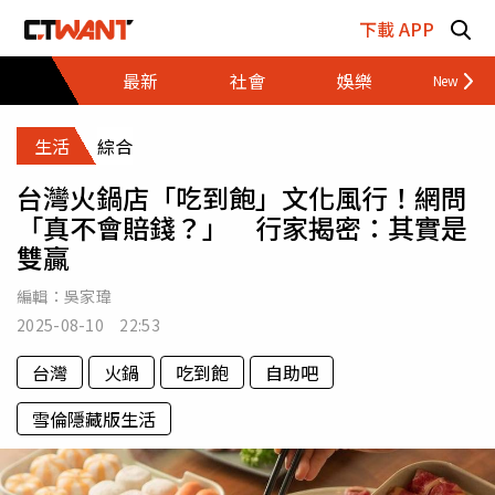
跳至主要內容區塊
下載 APP
最新
社會
娛樂
財經
生活
綜合
台灣火鍋店「吃到飽」文化風行！網問
「真不會賠錢？」 行家揭密：其實是
雙贏
編輯：
吳家瑋
2025-08-10 22:53
台灣
火鍋
吃到飽
自助吧
雪倫隱藏版生活