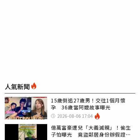
人氣新聞
15歲倒追27歲男！交往1個月懷
孕 36歲當阿嬤故事曝光
2026-08-06 17:04
億萬富豪遭兒「大義滅親」！偷生
子怕曝光 竟盜鄰居身份辦假證落