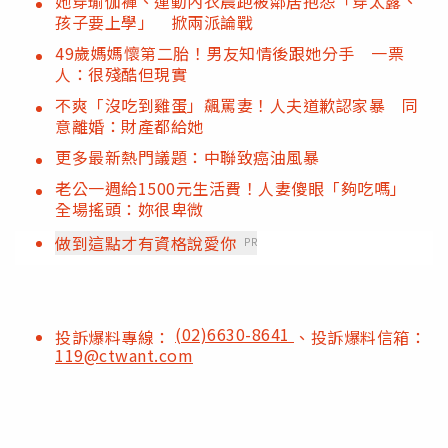
她穿瑜伽褲、運動內衣晨跑被鄰居抱怨「穿太露、
孩子要上學」 掀兩派論戰
49歲媽媽懷第二胎！男友知情後跟她分手 一票
人：很殘酷但現實
不爽「沒吃到雞蛋」飆罵妻！人夫道歉認家暴 同
意離婚：財產都給她
更多最新熱門議題：中聯致癌油風暴
老公一週給1500元生活費！人妻傻眼「夠吃嗎」
全場搖頭：妳很卑微
做到這點才有資格說愛你
PR
(02)6630-8641
投訴爆料專線：
、投訴爆料信箱：
119@ctwant.com