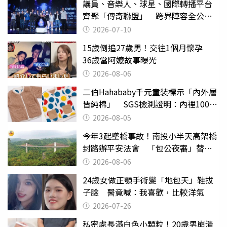
議員、音樂人、球星、國際轉播平台
齊聚「傳奇聯盟」 跨界陣容全公
開 劍指亞洲新傳奇聯賽
2026-07-10
15歲倒追27歲男！交往1個月懷孕
36歲當阿嬤故事曝光
2026-08-06
二伯Hahababy千元童裝標示「內外層
皆純棉」 SGS檢測證明：內裡100%
聚酯纖維
2026-08-05
今年3起墜橋事故！南投小半天高架橋
封路辦平安法會 「包公夜審」替亡
魂伸冤
2026-08-06
24歲女做正顎手術變「地包天」鞋拔
子臉 醫竟喊：我喜歡，比較洋氣
2026-07-26
私密處長滿白色小顆粒！20歲男崩潰