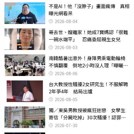
不是AI！他「沒脖子」畫面瘋傳 真相
曝光網看呆
2026-08-04
哥去世、嫂離家！她成7寶媽認「很難
一碗水端平」 忍痛委屈親生女兒
2026-08-03
南韓酷暑出意外！身障男乘電動輪椅
不慎翻覆 倒地2小時沒人理「曝曬
亡」
2026-08-06
台大教授性騷擾2女研究生！不服解聘
2年爭4年 結局出爐
2026-08-05
獨／東吳男教授被瘋狂迷戀 女學生
寄信「分屍吃掉」30次騷擾！認罪免
關
2026-07-30