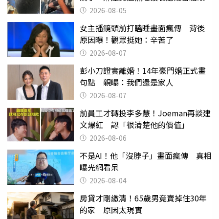
2026-08-05
女主播鏡頭前打瞌睡畫面瘋傳 背後
原因曝！觀眾挺她：辛苦了
2026-08-07
彭小刀證實離婚！14年豪門婚正式畫
句點 親曝：我們還是家人
2026-08-07
前員工才轉投李多慧！Joeman再談建
文爆紅 認「很清楚他的價值」
2026-08-06
不是AI！他「沒脖子」畫面瘋傳 真相
曝光網看呆
2026-08-04
房貸才剛繳清！65歲男竟賣掉住30年
的家 原因太現實