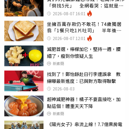
「倒找5元」 全網看哭：這就是台
灣
2026-08-07 16:01
坐擁百萬存款仍不敢花！74歲獨居
翁「1餐只吃1片吐司」 半年後暴
瘦嚇壞女兒
2026-08-07 12:01
減肥首選，檸檬加它，堅持一週，腰
細了，瘦到你懷疑人生
新素簡
找到了！鄭怡靜赴日行李遭誤拿 教
練曝最新進度：已與對方取得聯繫
2026-08-03
超神減肥神器！橘子不要直接吃，加
點這個！體重天天下降
新素簡
《陽光女子》串流上線！7.7億票房電