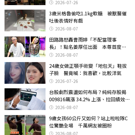
2026-07-26
3歲米格魯偷吃1.1kg軟糖 被獸醫催
吐後表情好有戲
2026-08-07
田路路怒轟曹雨婷「不配當理事
長」！點名姜厚任出面 本尊首度回
應了
2026-08-07
24歲女做正顎手術變「地包天」鞋拔
子臉 醫竟喊：我喜歡，比較洋氣
2026-07-26
台股劇烈震盪如何布局？純純存股揭
009816飆漲 34.2% 上漲、拉回績效勝
主動式ETF
2026-08-07
9歲女孩60公斤又如何？站上啦啦隊C
位驚艷全場 千萬網友被圈粉
2026-08-07