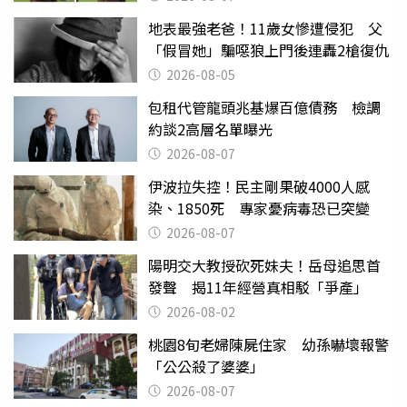
地表最強老爸！11歲女慘遭侵犯 父
「假冒她」騙噁狼上門後連轟2槍復仇
2026-08-05
包租代管龍頭兆基爆百億債務 檢調
約談2高層名單曝光
2026-08-07
伊波拉失控！民主剛果破4000人感
染、1850死 專家憂病毒恐已突變
2026-08-07
陽明交大教授砍死妹夫！岳母追思首
發聲 揭11年經營真相駁「爭產」
2026-08-02
桃園8旬老婦陳屍住家 幼孫嚇壞報警
「公公殺了婆婆」
2026-08-07