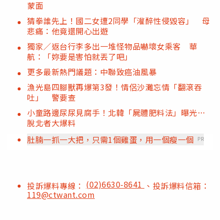
蒙面
猜拳誰先上！國二女遭2同學「灌醉性侵毀容」 母
悲痛：他竟還開心出遊
獨家／返台行李多出一堆怪物品嚇壞女乘客 華
航：「妳要是害怕就丟了吧」
更多最新熱門議題：中聯致癌油風暴
漁光島四腳獸再爆第3發！情侶沙灘忘情「翻滾吞
吐」 警要查
小童路邊尿尿見腐手！北韓「屍體肥料法」曝光…
脫北者大爆料
肚腩一抓一大把，只需1個雞蛋，用一個瘦一個
PR
(02)6630-8641
投訴爆料專線：
、投訴爆料信箱：
119@ctwant.com