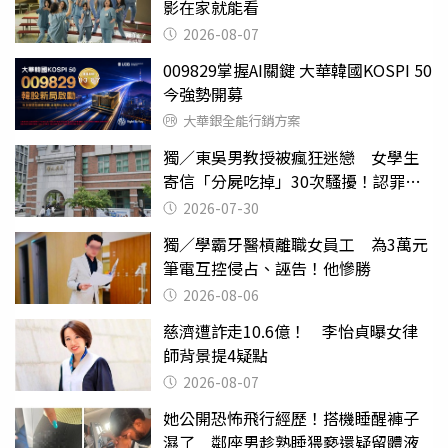
影在家就能看
2026-08-07
009829掌握AI關鍵 大華韓國KOSPI 50
今強勢開募
大華銀全能行銷方案
獨／東吳男教授被瘋狂迷戀 女學生
寄信「分屍吃掉」30次騷擾！認罪免
關
2026-07-30
獨／學霸牙醫槓離職女員工 為3萬元
筆電互控侵占、誣告！他慘勝
2026-08-06
慈濟遭詐走10.6億！ 李怡貞曝女律
師背景提4疑點
2026-08-07
她公開恐怖飛行經歷！搭機睡醒褲子
濕了 鄰座男趁熟睡猥褻還疑留體液