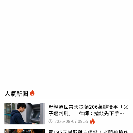
人氣新聞
母親過世當天提領206萬辦後事「父
子遭判刑」 律師：搶錢先下手是
罪
2026-08-07 09:55
買195元鹹酥雞忘帶錢！老闆神操作