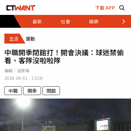
跳至主要內容區塊
下載 APP
最新
社會
娛樂
財經
生活
運動
中職開季閉館打！開會決議：球迷禁偷
看、客隊沒啦啦隊
編輯：
溫振甫
2020-04-01 13:58
中職
開季
閉館