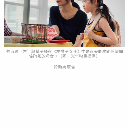
蔡淑臻（左）與葉子綺在《左撇子女孩》中是有著血緣關係卻關
係疏離的母女。（圖／光年映畫提供）