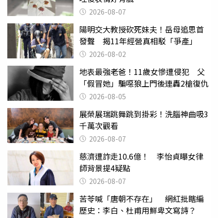
2026-08-07
陽明交大教授砍死妹夫！岳母追思首
發聲 揭11年經營真相駁「爭產」
2026-08-02
地表最強老爸！11歲女慘遭侵犯 父
「假冒她」騙噁狼上門後連轟2槍復仇
2026-08-05
展榮展瑞跳舞跳到掛彩！洗腦神曲吸3
千萬次觀看
2026-08-07
慈濟遭詐走10.6億！ 李怡貞曝女律
師背景提4疑點
2026-08-07
苦苓喊「唐朝不存在」 網紅批瞎編
歷史：李白、杜甫用鮮卑文寫詩？