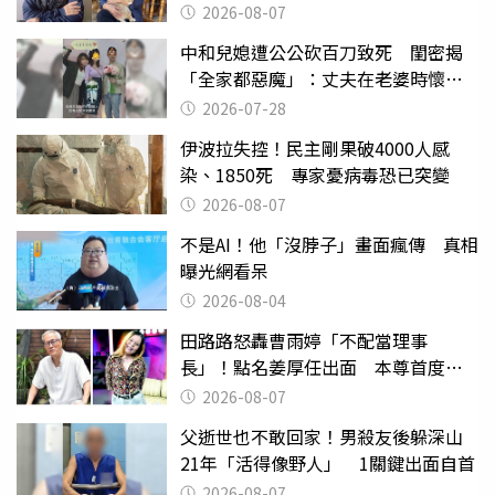
2026-08-07
中和兒媳遭公公砍百刀致死 閨密揭
「全家都惡魔」：丈夫在老婆時懷孕
摔東西
2026-07-28
伊波拉失控！民主剛果破4000人感
染、1850死 專家憂病毒恐已突變
2026-08-07
不是AI！他「沒脖子」畫面瘋傳 真相
曝光網看呆
2026-08-04
田路路怒轟曹雨婷「不配當理事
長」！點名姜厚任出面 本尊首度回
應了
2026-08-07
父逝世也不敢回家！男殺友後躲深山
21年「活得像野人」 1關鍵出面自首
2026-08-07