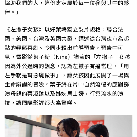
協助我們的人，這份肯定屬於每一位參與其中的夥
伴。」
《左撇子女孩》以好萊塢獨立製片規格，聯合法
國、美國、台灣及英國共製，講述從台灣夜市為起
點的輕鬆喜劇。今同步釋出前導預告，預告中可
見，電影從葉子綺（Nina）飾演的「左撇子」女孩
因為外公過時的觀念，認為左撇子有違常理，「用
左手就是幫惡魔做事」，讓女孩因此展開了一場與
生命辯證的冒險。葉子綺在片中自然流暢的應對飾
演母親的蔡淑臻以及姊姊馬士媛，行雲流水的演
技，讓國際影評都大為驚嘆。