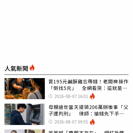
人氣新聞
買195元鹹酥雞忘帶錢！老闆神操作
「倒找5元」 全網看哭：這就是台
灣
2026-08-07 16:01
母親過世當天提領206萬辦後事「父
子遭判刑」 律師：搶錢先下手是
罪
2026-08-07 09:55
苦苓喊「唐朝不存在」 網紅批瞎