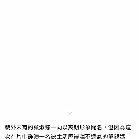
戲外未育的蔡淑臻一向以爽朗形象聞名，但因為這
次在片中飾演一名被生活壓得喘不過氣的單親媽