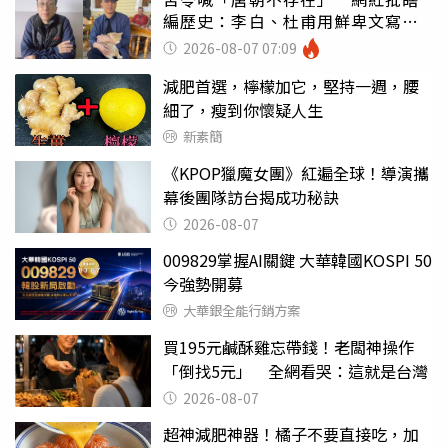
編歷史：李白、杜甫用鮮卑文寫
詩？
2026-08-07 07:09
減肥首選，檸檬加它，堅持一週，腰
細了，瘦到你懷疑人生
新素簡
《KPOP獵魔女團》紅遍全球！導演攜
幕後團隊訪台揭成功秘訣
2026-08-07
009829掌握AI關鍵 大華韓國KOSPI 50
今強勢開募
大華銀全能行銷方案
買195元鹹酥雞忘帶錢！老闆神操作
「倒找5元」 全網看哭：這就是台灣
2026-08-07
超神減肥神器！橘子不要直接吃，加