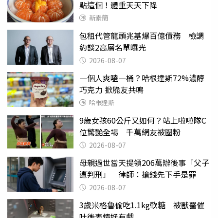
點這個！體重天天下降
新素簡
包租代管龍頭兆基爆百億債務 檢調
約談2高層名單曝光
2026-08-07
一個人爽嗑一桶？哈根達斯72%濃醇
巧克力 掀脆友共鳴
哈根達斯
9歲女孩60公斤又如何？站上啦啦隊C
位驚艷全場 千萬網友被圈粉
2026-08-07
母親過世當天提領206萬辦後事「父子
遭判刑」 律師：搶錢先下手是罪
2026-08-07
3歲米格魯偷吃1.1kg軟糖 被獸醫催
吐後表情好有戲