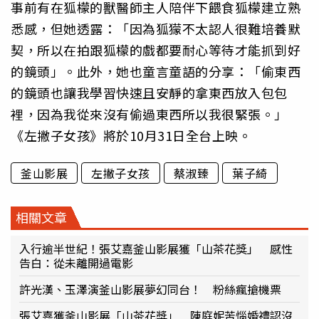
事前有在狐檬的獸醫師主人陪伴下餵食狐檬建立熟
悉感，但她透露：「因為狐獴不太認人很難培養默
契，所以在拍跟狐檬的戲都要耐心等待才能抓到好
的鏡頭」。此外，她也童言童語的分享：「偷東西
的鏡頭也讓我學習快速且安靜的拿東西放入包包
裡，因為我從來沒有偷過東西所以我很緊張。」
《左撇子女孩》將於10月31日全台上映。
釜山影展
左撇子女孩
蔡淑臻
葉子綺
相關文章
入行逾半世紀！張艾嘉釜山影展獲「山茶花獎」 感性
告白：從未離開過電影
許光漢、玉澤演釜山影展夢幻同台！ 粉絲瘋搶機票
張艾嘉獲釜山影展「山茶花獎」 陳庭妮苦惱婚禮認沒