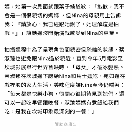
媽，她第一次見面就跟葉子綺道歉：「抱歉，我不
會是一個很親切的媽媽 ，但Nina的母親馬上告訴
我：『請放心，我已經跟她說了，她理解這是拍
戲。』」讓她還沒開始演就感受到Nina的專業。
拍攝過程中為了呈現角色間親密但疏離的狀態，蔡
淑臻也避免跟Nina過於親近，直到今年5月電影至
坎城影展舉行世界首映時，「母女」才破冰變熟。
蔡淑臻在坎城還下廚給Nina和馬士媛吃，宛如還在
戲裡般的家人生活，美味程度讓Nina至今仍喊著：
「每天都是快樂小狗，很開心很期待見到她們，還
可以一起吃早餐跟晚餐，淑臻媽媽有煮飯給我們
吃，是我在坎城印象最深刻的一餐！」