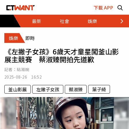
跳至主要內容區塊
下載 APP
最新
社會
娛樂
財經
娛樂
即時
《左撇子女孩》6歲天才童星闖釜山影
展主競賽 蔡淑臻開拍先道歉
記者：
粘湘婉
2025-08-26 16:52
釜山影展
左撇子女孩
蔡淑臻
葉子綺