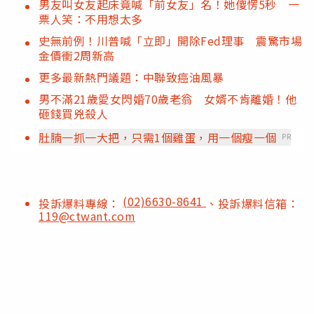
男友叫女友起床竟喊「前女友」名！她傻愣5秒 一
票人笑：不用想太多
史無前例！川普喊「立即」開除Fed理事 震驚市場
金價衝2周新高
更多最新熱門議題：中聯致癌油風暴
男不滿21歲愛女閃婚70歲老翁 女婿不肯離婚！他
砸錢買兇殺人
肚腩一抓一大把，只需1個雞蛋，用一個瘦一個
PR
(02)6630-8641
投訴爆料專線：
、投訴爆料信箱：
119@ctwant.com