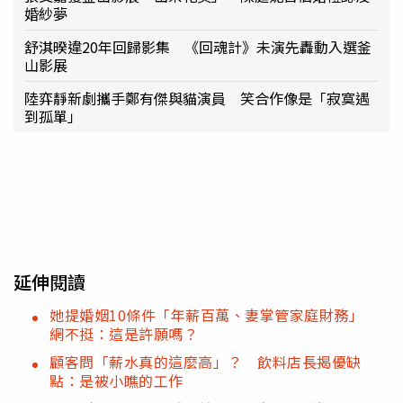
婚紗夢
舒淇暌違20年回歸影集 《回魂計》未演先轟動入選釜
山影展
陸弈靜新劇攜手鄭有傑與貓演員 笑合作像是「寂寞遇
到孤單」
延伸閱讀
她提婚姻10條件「年薪百萬、妻掌管家庭財務」
網不挺：這是許願嗎？
顧客問「薪水真的這麼高」？ 飲料店長揭優缺
點：是被小瞧的工作