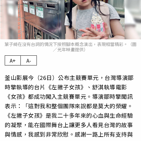
葉子綺在沒有台詞的情況下按照腳本概念演出，表現相當精彩。（圖
／光年映畫提供）
A+
A-
釜山影展今（26日）公布主競賽單元，台灣導演鄒
時擎執導的台片《左撇子女孩》、舒淇執導電影
《女孩》都成功闖入主競賽單元。導演鄒時擎聞訊
表示：「這對我和整個團隊來說都是莫大的榮耀。
《左撇子女孩》是我二十多年來的心血與生命經驗
的凝聚，能在國際舞台上讓更多人看見台灣的故事
與情感，我感到非常欣慰。感謝一路上所有支持與