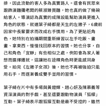
排，因此流動的客人多為真實路人。還會有民眾來
跟飾演麵攤老闆的蔡淑臻買麵，她也真的做了幾碗
給客人。導演認為真實的成陳設能幫助演員更進入
角色的狀態，就連葉子綺都是天生的左撇子，6歲前
因家中長輩要求而改成右手慣用。為了更貼近角
色，她特別在拍攝期間重新練習以左手吃飯、畫
畫、拿東西，慢慢找回原本的習慣。她也分享，自
己和角色「宜靜」有些相似之處，例如會為家人著
想而選擇遷就，這讓她在詮釋角色時更能感同身
受。拍完《左撇子女孩》後，她也不再被強迫只能
用右手，而逐漸養成雙手並用的習慣。
葉子綺在片中有多場與黃鐙輝、趙心妍及陳慕義等
資深演員的對手戲，甚至還要跟動物演員「狐檬」
互動。葉子綺表示跟狐獴互動是最不受控的，雖然