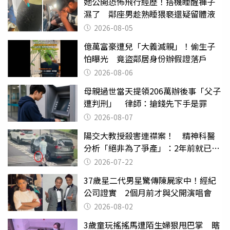
她公開恐怖飛行經歷！搭機睡醒褲子
濕了 鄰座男趁熟睡猥褻還疑留體液
2026-08-05
億萬富豪遭兒「大義滅親」！偷生子
怕曝光 竟盜鄰居身份辦假證落戶
2026-08-06
母親過世當天提領206萬辦後事「父子
遭判刑」 律師：搶錢先下手是罪
2026-08-07
陽交大教授殺害連襟案！ 精神科醫
分析「絕非為了爭產」：2年前就已言
行詭異
2026-07-22
37歲星二代男星驚傳陳屍家中！經紀
公司證實 2個月前才與父開演唱會
2026-08-02
3歲童玩搖搖馬遭陌生婦狠甩巴掌 瞎