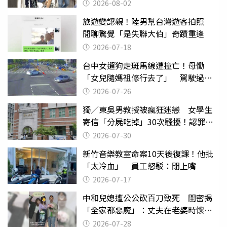
2026-08-02
旅遊變認親！陸男幫台灣遊客拍照
閒聊驚覺「是失聯大伯」奇蹟重逢
2026-07-18
台中女遛狗走斑馬線遭撞亡！母慟
「女兒隨媽祖修行去了」 駕駛過失
致死判9月
2026-07-26
獨／東吳男教授被瘋狂迷戀 女學生
寄信「分屍吃掉」30次騷擾！認罪免
關
2026-07-30
新竹音樂教室命案10天後復課！他批
「太冷血」 員工怒駁：閉上嘴
2026-07-17
中和兒媳遭公公砍百刀致死 閨密揭
「全家都惡魔」：丈夫在老婆時懷孕
摔東西
2026-07-28