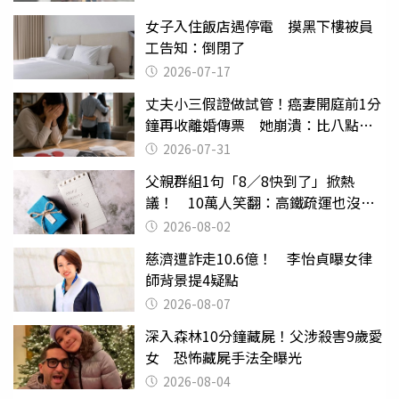
女子入住飯店遇停電 摸黑下樓被員
工告知：倒閉了
2026-07-17
丈夫小三假證做試管！癌妻開庭前1分
鐘再收離婚傳票 她崩潰：比八點檔
還扯
2026-07-31
父親群組1句「8／8快到了」掀熱
議！ 10萬人笑翻：高鐵疏運也沒列
父親節
2026-08-02
慈濟遭詐走10.6億！ 李怡貞曝女律
師背景提4疑點
2026-08-07
深入森林10分鐘藏屍！父涉殺害9歲愛
女 恐怖藏屍手法全曝光
2026-08-04