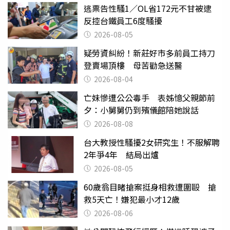
逃票告性騷1／OL省172元不甘被逮
反控台鐵員工6度騷擾
2026-08-05
疑勞資糾紛！新莊好市多前員工持刀
登賣場頂樓 母苦勸急送醫
2026-08-04
亡妹慘遭公公毒手 表姊憶父親節前
夕：小舅舅仍到殯儀館陪她說話
2026-08-08
台大教授性騷擾2女研究生！不服解聘
2年爭4年 結局出爐
2026-08-05
60歲翁目睹搶案挺身相救遭圍毆 搶
救5天亡！嫌犯最小才12歲
2026-08-06