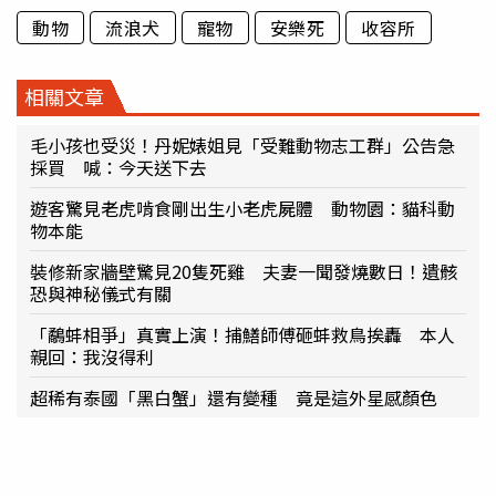
動物
流浪犬
寵物
安樂死
收容所
相關文章
毛小孩也受災！丹妮婊姐見「受難動物志工群」公告急
採買 喊：今天送下去
遊客驚見老虎啃食剛出生小老虎屍體 動物園：貓科動
物本能
裝修新家牆壁驚見20隻死雞 夫妻一聞發燒數日！遺骸
恐與神秘儀式有關
「鷸蚌相爭」真實上演！捕鱔師傅砸蚌救鳥挨轟 本人
親回：我沒得利
超稀有泰國「黑白蟹」還有變種 竟是這外星感顏色