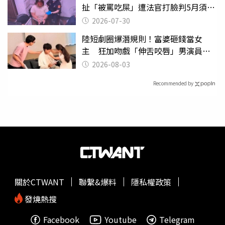
扯「被罵吃屎」遭法官打臉判5月須入
監
2026-07-30
陸短劇圈爆潛規則！富婆砸錢當女
主 狂加吻戲「伸舌咬唇」男演員崩
潰
2026-08-03
Recommended by
關於CTWANT
聯繫&爆料
隱私權政策
發燒熱搜
Facebook
Youtube
Telegram