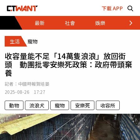
跳至主要內容區塊
下載 APP
最新
社會
娛樂
財經
生活
寵物
收容量能不足「14萬隻浪浪」放回街
頭 動團批零安樂死政策：政府帶頭棄
養
記者：
中國時報賀培晏
2025-08-26 17:27
動物
流浪犬
寵物
安樂死
收容所