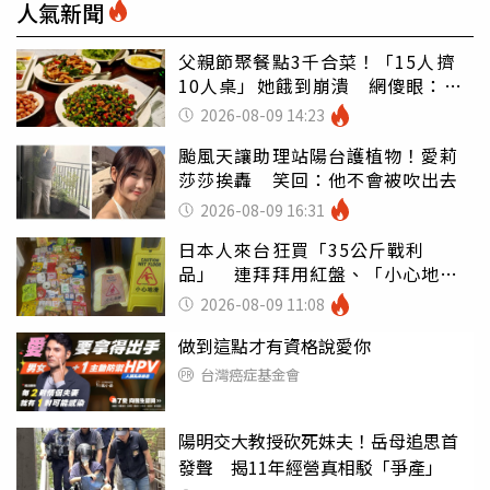
人氣新聞
父親節聚餐點3千合菜！「15人擠
10人桌」她餓到崩潰 網傻眼：讓
店家看笑話
2026-08-09 14:23
颱風天讓助理站陽台護植物！愛莉
莎莎挨轟 笑回：他不會被吹出去
2026-08-09 16:31
日本人來台狂買「35公斤戰利
品」 連拜拜用紅盤、「小心地
滑」告示牌也帶回家
2026-08-09 11:08
做到這點才有資格說愛你
台灣癌症基金會
陽明交大教授砍死妹夫！岳母追思首
發聲 揭11年經營真相駁「爭產」