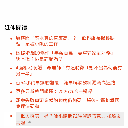
延伸閱讀
顧客問「薪水真的這麼高」？ 飲料店長揭優缺
點：是被小瞧的工作
她提婚姻10條件「年薪百萬、妻掌管家庭財務」
網不挺：這是許願嗎？
4面相易晚婚 命理師：有這特徵「想不出為何要有
另一半」
台64小貨車爆胎翻覆 滿車啤酒飲料灑滿高速路
更多最新熱門議題：2026九合一選舉
罷免失敗卓榮泰備詢態度仍強硬 張啓楷轟挑釁國
會違法硬拗
一個人爽嗑一桶？哈根達斯72%濃醇巧克力 掀脆友
共鳴
PR