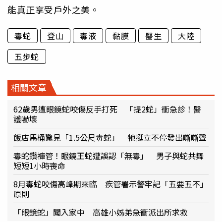
能真正享受戶外之美。
毒蛇
登山
毒液
黏膜
醫生
大陸
五步蛇
相關文章
62歲男遭眼鏡蛇咬傷反手打死 「提2蛇」衝急診！醫
護嚇壞
飯店馬桶驚見「1.5公尺毒蛇」 牠挺立不停發出嘶嘶聲
毒蛇鑽褲管！眼鏡王蛇遭誤認「無毒」 男子與蛇共舞
短短1小時喪命
8月毒蛇咬傷高峰期來臨 疾管署示警牢記「五要五不」
原則
「眼鏡蛇」闖入家中 高雄小姊弟急衝派出所求救