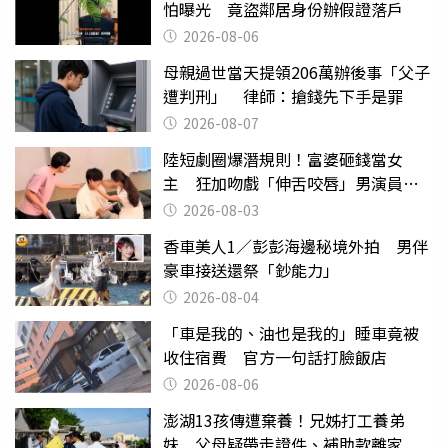
怕曝光 竟盜鄰居身份辦假證落戶
2026-08-06
母親過世當天提領206萬辦後事「父子
遭判刑」 律師：搶錢先下手是罪
2026-08-07
陸短劇圈爆潛規則！富婆砸錢當女
主 狂加吻戲「伸舌咬唇」男演員崩
潰
2026-08-03
香車美人1／彭彭海邊秘境外拍 男伴
豪車接送還祭「鈔能力」
2026-08-04
「車是我的、油也是我的」睡車竟被
收住宿費 官方一句話打臉飯店
2026-08-06
澎湖13孩傳遭棄養！兄姊打工養弟
妹 父母疑帶走證件、補助款離家