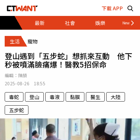
跳至主要內容區塊
下載 APP
最新
社會
娛樂
財經
生活
寵物
登山遇到「五步蛇」想抓來互動 他下
秒被噴滿臉痛爆！醫教5招保命
編輯：
陳頡
2025-08-26 18:55
毒蛇
登山
毒液
黏膜
醫生
大陸
五步蛇