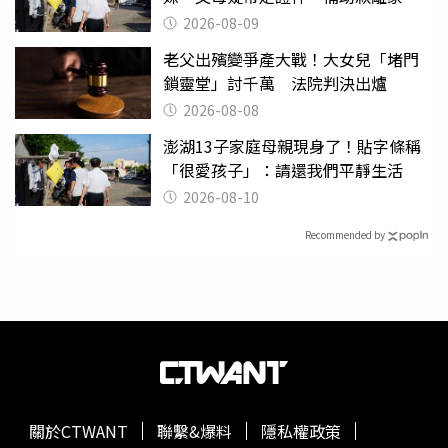
2026-08-09
老父出殯變爭產大戰！大女兒「堵門
鎖靈堂」討千萬 法院判決出爐
2026-08-08
澎湖13子家庭母親現身了！貼字條稱
「很愛孩子」：請還我們平靜生活
2026-08-10
Recommended by
關於CTWANT
聯繫&爆料
隱私權政策