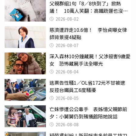
父親群組1句「8／8快到了」掀熱
議！ 10萬人笑翻：高鐵疏運也沒列
父親節
2026-08-02
慈濟遭詐走10.6億！ 李怡貞曝女律
師背景提4疑點
2026-08-07
深入森林10分鐘藏屍！父涉殺害9歲愛
女 恐怖藏屍手法全曝光
2026-08-04
逃票告性騷1／OL省172元不甘被逮
反控台鐵員工6度騷擾
2026-08-05
亡妹慘遭公公毒手 表姊憶父親節前
夕：小舅舅仍到殯儀館陪她說話
2026-08-08
疑勞資糾紛！新莊好市多前員工持刀