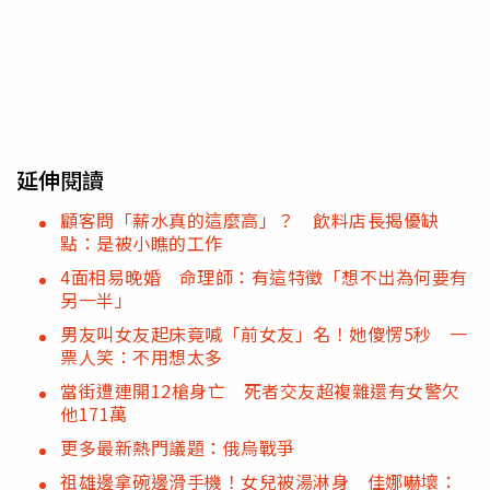
延伸閱讀
顧客問「薪水真的這麼高」？ 飲料店長揭優缺
點：是被小瞧的工作
4面相易晚婚 命理師：有這特徵「想不出為何要有
另一半」
男友叫女友起床竟喊「前女友」名！她傻愣5秒 一
票人笑：不用想太多
當街遭連開12槍身亡 死者交友超複雜還有女警欠
他171萬
更多最新熱門議題：俄烏戰爭
祖雄邊拿碗邊滑手機！女兒被湯淋身 佳娜嚇壞：