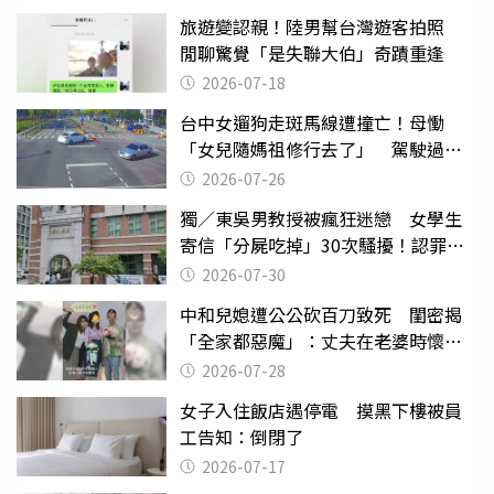
旅遊變認親！陸男幫台灣遊客拍照
閒聊驚覺「是失聯大伯」奇蹟重逢
2026-07-18
台中女遛狗走斑馬線遭撞亡！母慟
「女兒隨媽祖修行去了」 駕駛過失
致死判9月
2026-07-26
獨／東吳男教授被瘋狂迷戀 女學生
寄信「分屍吃掉」30次騷擾！認罪免
關
2026-07-30
中和兒媳遭公公砍百刀致死 閨密揭
「全家都惡魔」：丈夫在老婆時懷孕
摔東西
2026-07-28
女子入住飯店遇停電 摸黑下樓被員
工告知：倒閉了
2026-07-17