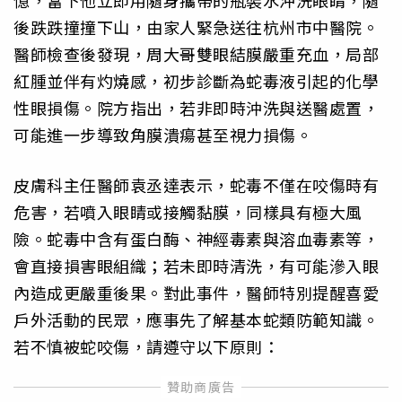
憶，當下他立即用隨身攜帶的瓶裝水沖洗眼睛，隨
後跌跌撞撞下山，由家人緊急送往杭州市中醫院。
醫師檢查後發現，周大哥雙眼結膜嚴重充血，局部
紅腫並伴有灼燒感，初步診斷為蛇毒液引起的化學
性眼損傷。院方指出，若非即時沖洗與送醫處置，
可能進一步導致角膜潰瘍甚至視力損傷。
皮膚科主任醫師袁丞達表示，蛇毒不僅在咬傷時有
危害，若噴入眼睛或接觸黏膜，同樣具有極大風
險。蛇毒中含有蛋白酶、神經毒素與溶血毒素等，
會直接損害眼組織；若未即時清洗，有可能滲入眼
內造成更嚴重後果。對此事件，醫師特別提醒喜愛
戶外活動的民眾，應事先了解基本蛇類防範知識。
若不慎被蛇咬傷，請遵守以下原則：