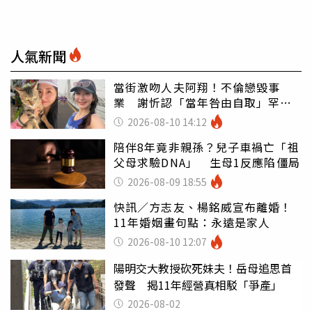
人氣新聞
當街激吻人夫阿翔！不倫戀毀事
業 謝忻認「當年咎由自取」罕吐
心聲
2026-08-10 14:12
陪伴8年竟非親孫？兒子車禍亡「祖
父母求驗DNA」 生母1反應陷僵局
2026-08-09 18:55
快訊／方志友、楊銘威宣布離婚！
11年婚姻畫句點：永遠是家人
2026-08-10 12:07
陽明交大教授砍死妹夫！岳母追思首
發聲 揭11年經營真相駁「爭產」
2026-08-02