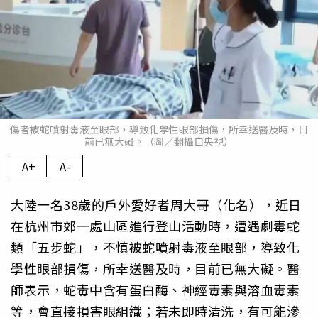
傷者被蛇噴射毒液至眼部，導致化學性眼部損傷，所幸送醫及時，目
前已無大礙。（圖／翻攝自央視）
A+
A-
大陸一名38歲的戶外愛好者周大哥（化名），近日
在杭州市郊一處山區進行登山活動時，遭遇劇毒蛇
類「五步蛇」，不慎被蛇噴射毒液至眼部，導致化
學性眼部損傷，所幸送醫及時，目前已無大礙。醫
師表示，蛇毒中含有蛋白酶、神經毒素與溶血毒素
等，會直接損害眼組織；若未即時清洗，有可能滲