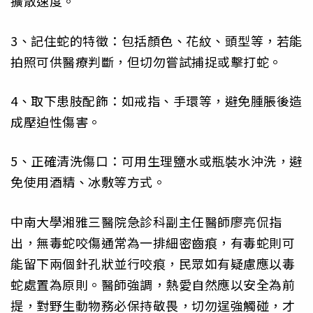
擴散速度。
3、記住蛇的特徵：包括顏色、花紋、頭型等，若能
拍照可供醫療判斷，但切勿嘗試捕捉或擊打蛇。
4、取下患肢配飾：如戒指、手環等，避免腫脹後造
成壓迫性傷害。
5、正確清洗傷口：可用生理鹽水或瓶裝水沖洗，避
免使用酒精、冰敷等方式。
中南大學湘雅三醫院急診科副主任醫師廖亮侃指
出，無毒蛇咬傷通常為一排細密齒痕，有毒蛇則可
能留下兩個針孔狀並行咬痕，民眾如有疑慮應以毒
蛇處置為原則。醫師強調，熱愛自然應以安全為前
提，對野生動物務必保持敬畏，切勿逞強觸碰，才