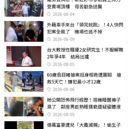
登賣場頂樓 母苦勸急送醫
2026-08-04
外籍車手來台「領完就跑」！4人快閃
犯案全栽了 機場也逃不掉
2026-08-09
台大教授性騷擾2女研究生！不服解聘
2年爭4年 結局出爐
2026-08-05
60歲翁目睹搶案挺身相救遭圍毆 搶
救5天亡！嫌犯最小才12歲
2026-08-06
她公開恐怖飛行經歷！搭機睡醒褲子
濕了 鄰座男趁熟睡猥褻還疑留體液
2026-08-05
億萬富豪遭兒「大義滅親」！偷生子