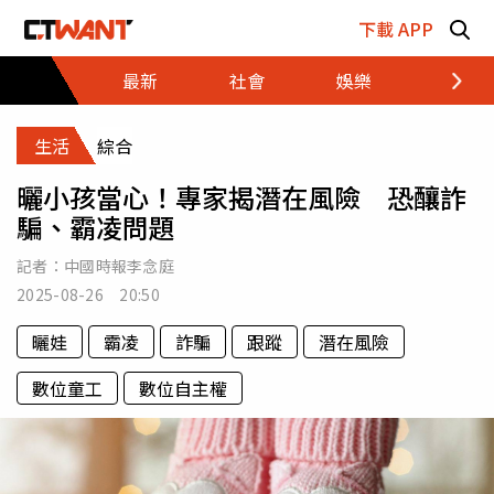
跳至主要內容區塊
下載 APP
最新
社會
娛樂
財經
生活
綜合
曬小孩當心！專家揭潛在風險 恐釀詐
騙、霸凌問題
記者：
中國時報李念庭
2025-08-26 20:50
曬娃
霸凌
詐騙
跟蹤
潛在風險
數位童工
數位自主權