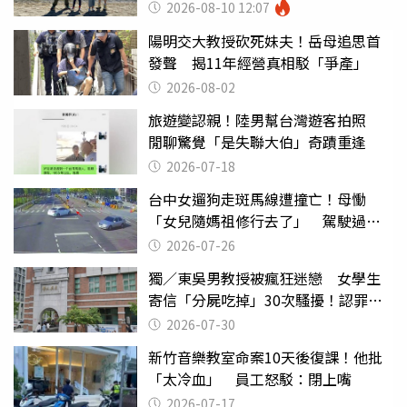
2026-08-10 12:07
陽明交大教授砍死妹夫！岳母追思首
發聲 揭11年經營真相駁「爭產」
2026-08-02
旅遊變認親！陸男幫台灣遊客拍照
閒聊驚覺「是失聯大伯」奇蹟重逢
2026-07-18
台中女遛狗走斑馬線遭撞亡！母慟
「女兒隨媽祖修行去了」 駕駛過失
致死判9月
2026-07-26
獨／東吳男教授被瘋狂迷戀 女學生
寄信「分屍吃掉」30次騷擾！認罪免
關
2026-07-30
新竹音樂教室命案10天後復課！他批
「太冷血」 員工怒駁：閉上嘴
2026-07-17