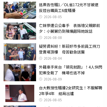
逃票告性騷1／OL省172元不甘被逮
反控台鐵員工6度騷擾
2026-08-05
亡妹慘遭公公毒手 表姊憶父親節前
夕：小舅舅仍到殯儀館陪她說話
2026-08-08
疑勞資糾紛！新莊好市多前員工持刀
登賣場頂樓 母苦勸急送醫
2026-08-04
外籍車手來台「領完就跑」！4人快閃
犯案全栽了 機場也逃不掉
2026-08-09
台大教授性騷擾2女研究生！不服解聘
2年爭4年 結局出爐
2026-08-05