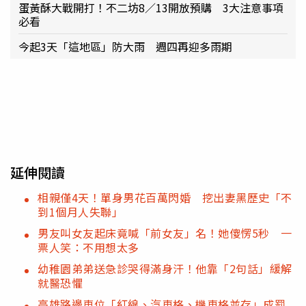
蛋黃酥大戰開打！不二坊8／13開放預購 3大注意事項
必看
今起3天「這地區」防大雨 週四再迎多雨期
延伸閱讀
相親僅4天！單身男花百萬閃婚 挖出妻黑歷史「不
到1個月人失聯」
男友叫女友起床竟喊「前女友」名！她傻愣5秒 一
票人笑：不用想太多
幼稚園弟弟送急診哭得滿身汗！他靠「2句話」緩解
就醫恐懼
高雄路邊車位「紅線、汽車格、機車格並存」成罰