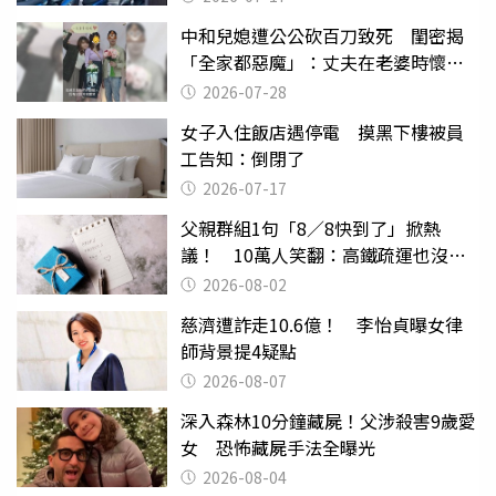
中和兒媳遭公公砍百刀致死 閨密揭
「全家都惡魔」：丈夫在老婆時懷孕
摔東西
2026-07-28
女子入住飯店遇停電 摸黑下樓被員
工告知：倒閉了
2026-07-17
父親群組1句「8／8快到了」掀熱
議！ 10萬人笑翻：高鐵疏運也沒列
父親節
2026-08-02
慈濟遭詐走10.6億！ 李怡貞曝女律
師背景提4疑點
2026-08-07
深入森林10分鐘藏屍！父涉殺害9歲愛
女 恐怖藏屍手法全曝光
2026-08-04