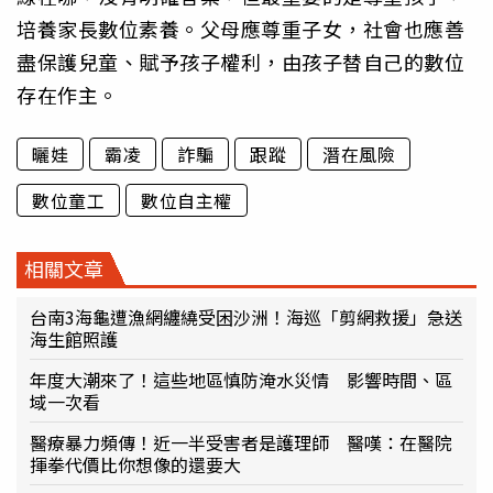
培養家長數位素養。父母應尊重子女，社會也應善
盡保護兒童、賦予孩子權利，由孩子替自己的數位
存在作主。
曬娃
霸凌
詐騙
跟蹤
潛在風險
數位童工
數位自主權
相關文章
台南3海龜遭漁網纏繞受困沙洲！海巡「剪網救援」急送
海生館照護
年度大潮來了！這些地區慎防淹水災情 影響時間、區
域一次看
醫療暴力頻傳！近一半受害者是護理師 醫嘆：在醫院
揮拳代價比你想像的還要大