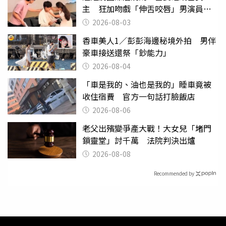
主 狂加吻戲「伸舌咬唇」男演員崩
潰
2026-08-03
香車美人1／彭彭海邊秘境外拍 男伴
豪車接送還祭「鈔能力」
2026-08-04
「車是我的、油也是我的」睡車竟被
收住宿費 官方一句話打臉飯店
2026-08-06
老父出殯變爭產大戰！大女兒「堵門
鎖靈堂」討千萬 法院判決出爐
2026-08-08
Recommended by