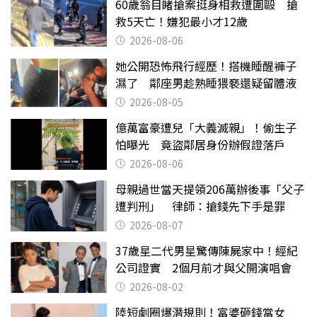
60歲翁目睹搶案挺身相救遭圍毆 搶
救5天亡！嫌犯最小才12歲
2026-08-06
她公開恐怖飛行經歷！搭機睡醒褲子
濕了 鄰座男趁熟睡猥褻還疑留體液
2026-08-05
億萬富豪遭兒「大義滅親」！偷生子
怕曝光 竟盜鄰居身份辦假證落戶
2026-08-06
母親過世當天提領206萬辦後事「父子
遭判刑」 律師：搶錢先下手是罪
2026-08-07
37歲星二代男星驚傳陳屍家中！經紀
公司證實 2個月前才與父開演唱會
2026-08-02
陸短劇圈爆潛規則！富婆砸錢當女