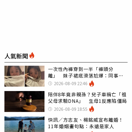
人氣新聞
一次性內褲穿到一半「褲頭分
離」 妹子裙底滑落尬爆：同事全
看光
2026-08-09 22:46
陪伴8年竟非親孫？兒子車禍亡「祖
父母求驗DNA」 生母1反應陷僵局
2026-08-09 18:55
快訊／方志友、楊銘威宣布離婚！
11年婚姻畫句點：永遠是家人