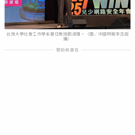
台灣大學社會工作學系兼任教授劉淑瓊。（圖／中國時報李念庭
攝）