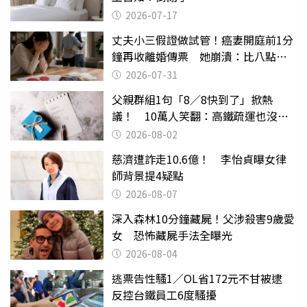
2026-07-17
丈夫小三假證做試管！癌妻開庭前1分
鐘再收離婚傳票 她崩潰：比八點檔
還扯
2026-07-31
父親群組1句「8／8快到了」掀熱
議！ 10萬人笑翻：高鐵疏運也沒列
父親節
2026-08-02
慈濟遭詐走10.6億！ 李怡貞曝女律
師背景提4疑點
2026-08-07
深入森林10分鐘藏屍！父涉殺害9歲愛
女 恐怖藏屍手法全曝光
2026-08-04
逃票告性騷1／OL省172元不甘被逮
反控台鐵員工6度騷擾