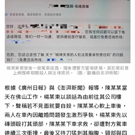
楊某東案發後一度駕車逃逸，隨後遭警方當場逮捕。其犯案前曾
上網搜尋相關殺人與法律資訊。（圖／翻攝自澎湃新聞）
根據《廣州日報》與《澎湃新聞》報導，陳某某當
天在佛山工作，楊某東以談話為由前往其公司樓
下，聲稱若不見面就要自殺。陳某某心軟上車後，
兩人在車內因離婚問題發生激烈爭執，楊某東先以
磚頭毆打其頭部，陳某某下車求救，卻遭對方駕車
連續三次衝撞，最後又持刀猛刺其胸腹、頸部與四