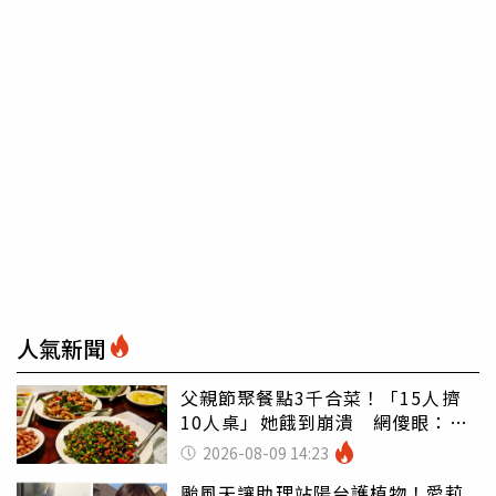
人氣新聞
父親節聚餐點3千合菜！「15人擠
10人桌」她餓到崩潰 網傻眼：讓
店家看笑話
2026-08-09 14:23
颱風天讓助理站陽台護植物！愛莉