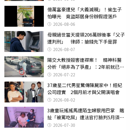
億萬富豪遭兒「大義滅親」！偷生子
怕曝光 竟盜鄰居身份辦假證落戶
2026-08-06
母親過世當天提領206萬辦後事「父子
遭判刑」 律師：搶錢先下手是罪
2026-08-07
陽交大教授殺害連襟案！ 精神科醫
分析「絕非為了爭產」：2年前就已言
行詭異
2026-07-22
37歲星二代男星驚傳陳屍家中！經紀
公司證實 2個月前才與父開演唱會
2026-08-02
3歲童玩搖搖馬遭陌生婦狠甩巴掌 瞎
扯「被罵吃屎」遭法官打臉判5月須入
監
2026-07-30