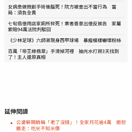
女病患做微創手術後腦死！院方被查出不當行為 當
局：須負全責
七旬翁借用店家廁所猝死！業者善意出借反挨告 家屬
索賠94萬法院判駁回
《少林足球》六師弟現身西甲球場 暴瘦模樣嚇壞粉絲
百萬「帝王綠翡翠」手滑掉河裡 抽光水打撈3天找到
了！主人還原真相
延伸閱讀
公婆躲開銷稱「老了沒錢」！全家月花逾4萬 媳怒
搬走：吃米不知米價