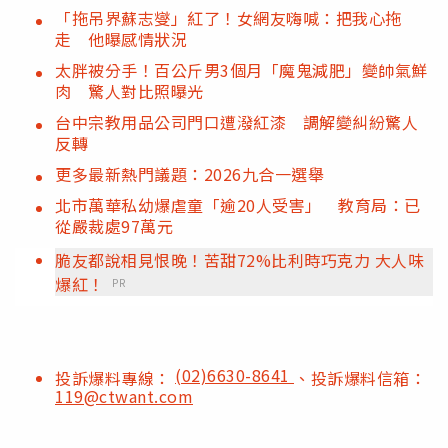
「拖吊界蘇志燮」紅了！女網友嗨喊：把我心拖
走 他曝感情狀況
太胖被分手！百公斤男3個月「魔鬼減肥」變帥氣鮮
肉 驚人對比照曝光
台中宗教用品公司門口遭潑紅漆 調解變糾紛驚人
反轉
更多最新熱門議題：2026九合一選舉
北市萬華私幼爆虐童「逾20人受害」 教育局：已
從嚴裁處97萬元
脆友都說相見恨晚！苦甜72%比利時巧克力 大人味
爆紅！
PR
(02)6630-8641
投訴爆料專線：
、投訴爆料信箱：
119@ctwant.com