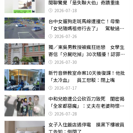
閒聊驚覺「是失聯大伯」奇蹟重逢
2026-07-18
台中女遛狗走斑馬線遭撞亡！母慟
「女兒隨媽祖修行去了」 駕駛過失
致死判9月
2026-07-26
獨／東吳男教授被瘋狂迷戀 女學生
寄信「分屍吃掉」30次騷擾！認罪免
關
2026-07-30
新竹音樂教室命案10天後復課！他批
「太冷血」 員工怒駁：閉上嘴
2026-07-17
中和兒媳遭公公砍百刀致死 閨密揭
「全家都惡魔」：丈夫在老婆時懷孕
摔東西
2026-07-28
女子入住飯店遇停電 摸黑下樓被員
工告知：倒閉了