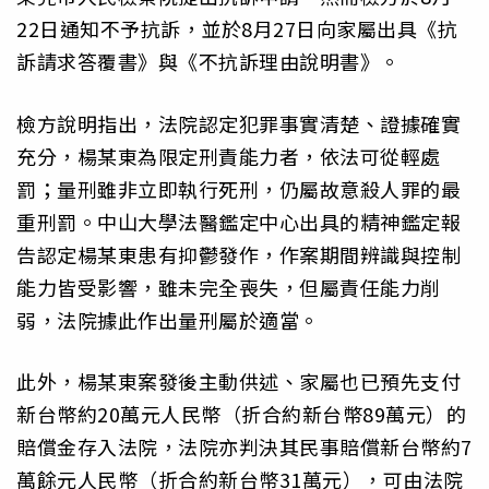
22日通知不予抗訴，並於8月27日向家屬出具《抗
訴請求答覆書》與《不抗訴理由說明書》。
檢方說明指出，法院認定犯罪事實清楚、證據確實
充分，楊某東為限定刑責能力者，依法可從輕處
罰；量刑雖非立即執行死刑，仍屬故意殺人罪的最
重刑罰。中山大學法醫鑑定中心出具的精神鑑定報
告認定楊某東患有抑鬱發作，作案期間辨識與控制
能力皆受影響，雖未完全喪失，但屬責任能力削
弱，法院據此作出量刑屬於適當。
此外，楊某東案發後主動供述、家屬也已預先支付
新台幣約20萬元人民幣（折合約新台幣89萬元）的
賠償金存入法院，法院亦判決其民事賠償新台幣約7
萬餘元人民幣（折合約新台幣31萬元），可由法院