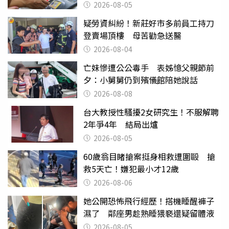
2026-08-05
疑勞資糾紛！新莊好市多前員工持刀
登賣場頂樓 母苦勸急送醫
2026-08-04
亡妹慘遭公公毒手 表姊憶父親節前
夕：小舅舅仍到殯儀館陪她說話
2026-08-08
台大教授性騷擾2女研究生！不服解聘
2年爭4年 結局出爐
2026-08-05
60歲翁目睹搶案挺身相救遭圍毆 搶
救5天亡！嫌犯最小才12歲
2026-08-06
她公開恐怖飛行經歷！搭機睡醒褲子
濕了 鄰座男趁熟睡猥褻還疑留體液
2026-08-05