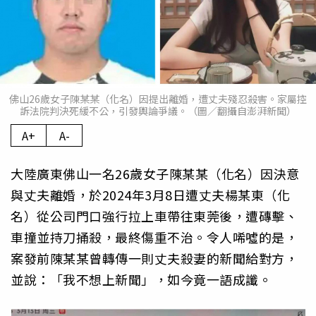
佛山26歲女子陳某某（化名）因提出離婚，遭丈夫殘忍殺害。家屬控
訴法院判決死緩不公，引發輿論爭議。（圖／翻攝自澎湃新聞）
A+
A-
大陸廣東佛山一名26歲女子陳某某（化名）因決意
與丈夫離婚，於2024年3月8日遭丈夫楊某東（化
名）從公司門口強行拉上車帶往東莞後，遭磚擊、
車撞並持刀捅殺，最終傷重不治。令人唏噓的是，
案發前陳某某曾轉傳一則丈夫殺妻的新聞給對方，
並說：「我不想上新聞」，如今竟一語成讖。