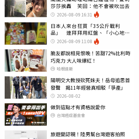
莎莎挨轟 笑回：他不會被吹出去
2026-08-09 16:31
日本人來台狂買「35公斤戰利
品」 連拜拜用紅盤、「小心地
滑」告示牌也帶回家
2026-08-09 11:08
脆友都說相見恨晚！苦甜72%比利時
巧克力 大人味爆紅！
哈根達斯
陽明交大教授砍死妹夫！岳母追思首
發聲 揭11年經營真相駁「爭產」
2026-08-02
做到這點才有資格說愛你
台灣癌症基金會
旅遊變認親！陸男幫台灣遊客拍照