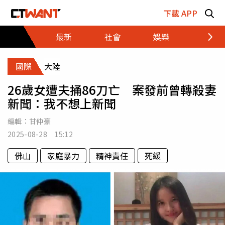
跳至主要內容區塊
下載 APP
最新
社會
娛樂
財經
國際
大陸
26歲女遭夫捅86刀亡 案發前曾轉殺妻
新聞：我不想上新聞
編輯：
甘仲豪
2025-08-28 15:12
佛山
家庭暴力
精神責任
死緩