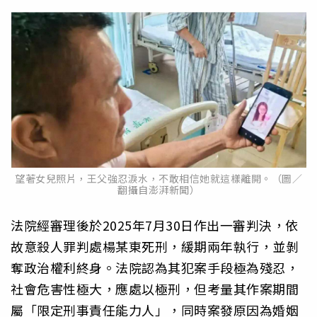
望著女兒照片，王父強忍淚水，不敢相信她就這樣離開。（圖／
翻攝自澎湃新聞）
法院經審理後於2025年7月30日作出一審判決，依
故意殺人罪判處楊某東死刑，緩期兩年執行，並剝
奪政治權利終身。法院認為其犯案手段極為殘忍，
社會危害性極大，應處以極刑，但考量其作案期間
屬「限定刑事責任能力人」，同時案發原因為婚姻