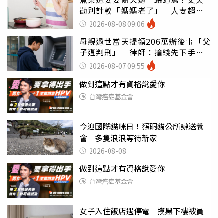
勸別計較「媽媽老了」 人妻超崩
潰：我像台傭
2026-08-08 09:06
母親過世當天提領206萬辦後事「父
子遭判刑」 律師：搶錢先下手是
罪
2026-08-07 09:55
做到這點才有資格說愛你
台灣癌症基金會
今迎國際貓咪日！猴硐貓公所辦送養
會 多隻浪浪等待新家
2026-08-08
做到這點才有資格說愛你
台灣癌症基金會
女子入住飯店遇停電 摸黑下樓被員