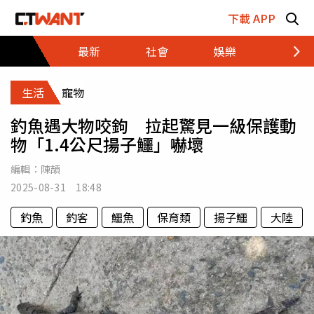
跳至主要內容區塊
下載 APP
最新
社會
娛樂
財經
生活
寵物
釣魚遇大物咬鉤 拉起驚見一級保護動
物「1.4公尺揚子鱷」嚇壞
編輯：
陳頡
2025-08-31 18:48
釣魚
釣客
鱷魚
保育類
揚子鱷
大陸