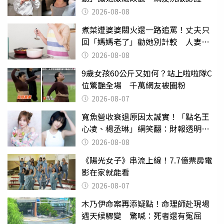
2026-08-08
煮菜遭婆婆關火還一路追罵！丈夫只
回「媽媽老了」勸她別計較 人妻超
崩潰：我像台傭
2026-08-08
9歲女孩60公斤又如何？站上啦啦隊C
位驚艷全場 千萬網友被圈粉
2026-08-07
寬魚營收衰退原因太誠實！「點名王
心凌、楊丞琳」網笑翻：財報透明度
滿分
2026-08-08
《陽光女子》串流上線！7.7億票房電
影在家就能看
2026-08-07
木乃伊命案再添疑點！命理師赴現場
遇天候驟變 驚喊：死者還有冤屈