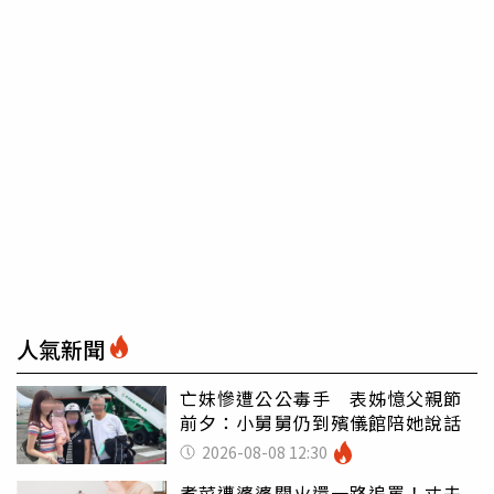
人氣新聞
亡妹慘遭公公毒手 表姊憶父親節
前夕：小舅舅仍到殯儀館陪她說話
2026-08-08 12:30
煮菜遭婆婆關火還一路追罵！丈夫