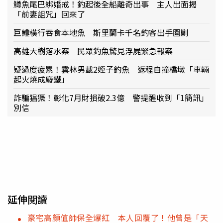
鱒魚尾巴綁婚戒！釣起後全船離奇出事 主人出面揭
「前妻詛咒」回來了
巨鱧橫行吞食本地魚 斯里蘭卡千名釣客出手圍剿
高雄大樹落水案 民眾釣魚驚見浮屍緊急報案
疑過度疲累！雲林男載2姪子釣魚 返程自撞橋墩「車輛
起火燒成廢鐵」
詐騙猖獗！彰化7月財損破2.3億 警提醒收到「1簡訊」
別信
延伸閱讀
豪宅高顏值帥保全爆紅 本人回覆了！他曾是「天