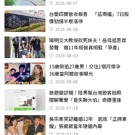
2026-08-07
台塑四寶營收報喜 「這兩檔」7日股
價勁揚半根漲停
2026-08-08
陽明交大教授砍死妹夫！岳母追思首
發聲 揭11年經營真相駁「爭產」
2026-08-02
15歲倒追27歲男！交往1個月懷孕
36歲當阿嬤故事曝光
2026-08-06
旅遊變認親！陸男幫台灣遊客拍照
閒聊驚覺「是失聯大伯」奇蹟重逢
2026-07-18
吳宗憲突認離婚12年 起底「正牌憲
嫂」張葳葳當年隱婚內幕
2026-07-19