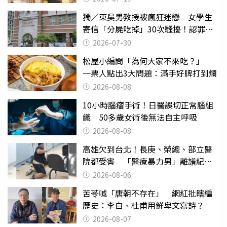
獨／東吳男教授被瘋狂迷戀 女學生
寄信「分屍吃掉」30次騷擾！認罪免
關
2026-07-30
松屋小編問「為何大家不來吃？」
一票人點出3大問題：滿手好牌打到爛
2026-08-08
10小時腦瘤手術！日醫誤切正常腦組
織 50多歲女術後無法自主呼吸
2026-08-08
高雄欠到台北！長庚、榮總、部立醫
院都受害 「醫療暴力男」離譜紀錄
曝光
2026-08-06
苦苓喊「唐朝不存在」 網紅批瞎編
歷史：李白、杜甫用鮮卑文寫詩？
2026-08-07