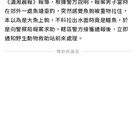
《瀟湘晨報》報導，根據警方說明，報案男子當時
在郊外一處魚塘垂釣，突然感覺魚鉤被重物拉住，
本以為是大魚上鉤，不料拉出水面時竟是鱷魚，於
是向警察局報案求助。轄區警方接獲通報後，立即
通知野生動物救助站前來處理。