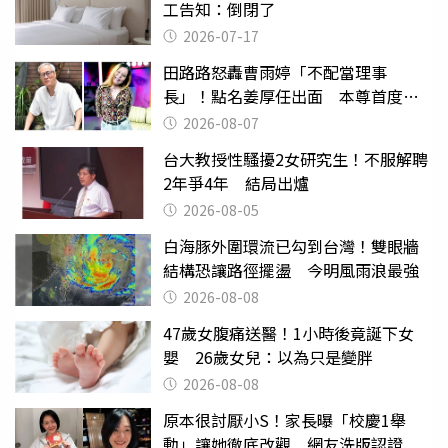
工告知：倒閉了
2026-07-17
田路路怒轟曹雨婷「不配當理事
長」！點名姜厚任出面 本尊首度回
應了
2026-08-07
台大教授性騷擾2女研究生！不服解聘
2年爭4年 結局出爐
2026-08-05
白海豚外圍環流已勾到台灣！雙眼牆
結構恐讓路徑擺盪 今明風雨浪最強
2026-08-08
47歲女腹痛送醫！1小時後竟誕下女
嬰 26歲女兒：以為只是變胖
2026-08-08
原本很討厭小S！家長曝「校慶1舉
動」讓她徹底改觀 網友洗版認證