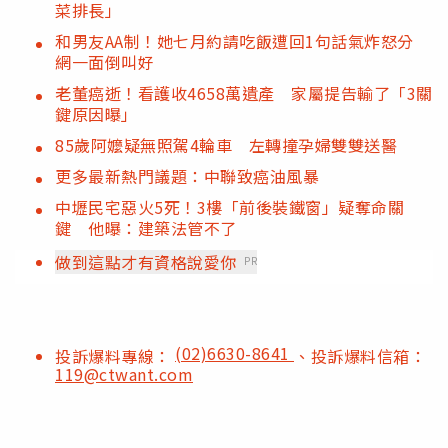
菜排長」
和男友AA制！她七月約請吃飯遭回1句話氣炸怒分
網一面倒叫好
老董癌逝！看護收4658萬遺產 家屬提告輸了「3關
鍵原因曝」
85歲阿嬤疑無照駕4輪車 左轉撞孕婦雙雙送醫
更多最新熱門議題：中聯致癌油風暴
中壢民宅惡火5死！3樓「前後裝鐵窗」疑奪命關
鍵 他曝：建築法管不了
做到這點才有資格說愛你
PR
(02)6630-8641
投訴爆料專線：
、投訴爆料信箱：
119@ctwant.com