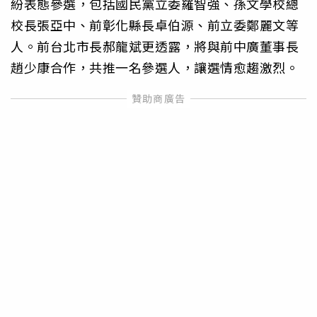
紛表態參選，包括國民黨立委羅智強、孫文學校總
校長張亞中、前彰化縣長卓伯源、前立委鄭麗文等
人。前台北市長郝龍斌更透露，將與前中廣董事長
趙少康合作，共推一名參選人，讓選情愈趨激烈。