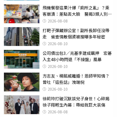
飛機餐發這果汁爆「廁所之亂」？乘
客崩潰：差點丟大臉 醫揭3類人別亂
喝
2026-08-08
打靶子彈藏辦公室！副所長卸任沒帶
走 偷查情敵個資被搜曝多年秘密
2026-08-10
公司債出包3／兆基李建成羈押 宏碁
入主48小時閃退「不接盤」風暴
2026-08-10
方志友、楊銘威離婚！恩師早知情？
曾吐「這些話」洩端倪
2026-08-10
徐莉玲打破沉默談兒子身世！心碎揭
徐子翔輕生內幕：帶給我巨大哀傷
2026-08-08