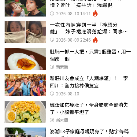
情？曾吐「這些話」洩端倪
2026-08-10 14:11
一次性內褲穿到一半「褲頭分
離」 妹子裙底滑落尬爆：同事全
看光
2026-08-09 22:46
肚腩一抓一大把，只需1個雞蛋，用一
個瘦一個
新素簡
新莊川友會成立「人潮爆滿」！ 李
四川：全力接棒侯友宜
2026-08-10
雞蛋加它瘦肚子，全身脂肪全部消失
了，小腹都平坦了
新素簡
澎湖13子家庭母親現身了！貼字條稱