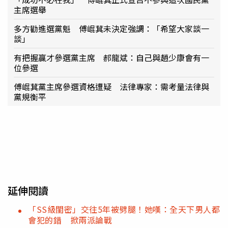
主席選舉
多方勸進選黨魁 傅崐萁未決定強調：「希望大家談一
談」
有把握贏才參選黨主席 郝龍斌：自己與趙少康會有一
位參選
傅崐萁黨主席參選資格遭疑 法律專家：需考量法律與
黨規衡平
延伸閱讀
「SS級閨密」交往5年被劈腿！她嘆：全天下男人都
會犯的錯 掀兩派論戰