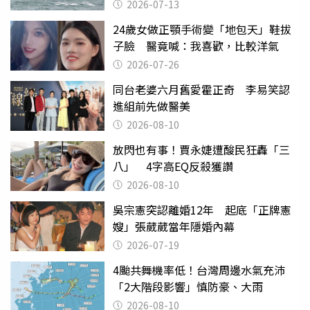
2026-07-13
24歲女做正顎手術變「地包天」鞋拔
子臉 醫竟喊：我喜歡，比較洋氣
2026-07-26
同台老婆六月舊愛霍正奇 李易笑認
進組前先做醫美
2026-08-10
放閃也有事！賈永婕遭酸民狂轟「三
八」 4字高EQ反殺獲讚
2026-08-10
吳宗憲突認離婚12年 起底「正牌憲
嫂」張葳葳當年隱婚內幕
2026-07-19
4颱共舞機率低！台灣周邊水氣充沛
「2大階段影響」慎防豪、大雨
2026-08-10