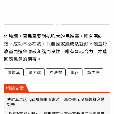
他強調，國民黨要對抗強大的民進黨，唯有團結一
致，成功不必在我，只要國家能成功就好。他並呼
籲黨內選舉應該和諧而良性，唯有齊心合力，才能
回應民意的期待。
傅崐萁
國民黨
立法院
總召
黨主席
相關文章
傅崐萁二度舌戰喊網軍圍剿苦 卓榮泰斥沒意義離席勘
災去
「成功不必在我」 傅崐萁正式宣告不參與這次國民黨