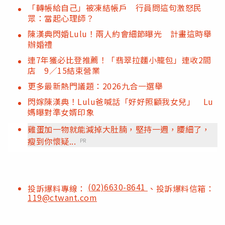
「轉帳給自己」被凍結帳戶 行員問這句激怒民
眾：當起心理師？
陳漢典閃婚Lulu！兩人約會細節曝光 計畫這時舉
辦婚禮
連7年獲必比登推薦！「翡翠拉麵小籠包」連收2間
店 9／15結束營業
更多最新熱門議題：2026九合一選舉
閃嫁陳漢典！Lulu爸喊話「好好照顧我女兒」 Lu
媽曝對準女婿印象
雞蛋加一物就能減掉大肚腩，堅持一週，腰細了，
瘦到你懷疑...
PR
(02)6630-8641
投訴爆料專線：
、投訴爆料信箱：
119@ctwant.com