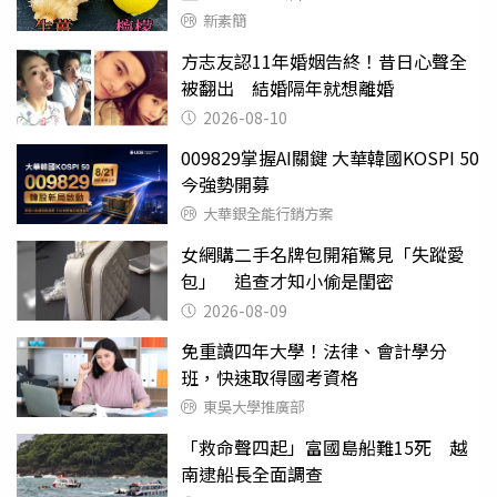
新素簡
方志友認11年婚姻告終！昔日心聲全
被翻出 結婚隔年就想離婚
2026-08-10
009829掌握AI關鍵 大華韓國KOSPI 50
今強勢開募
大華銀全能行銷方案
女網購二手名牌包開箱驚見「失蹤愛
包」 追查才知小偷是閨密
2026-08-09
免重讀四年大學！法律、會計學分
班，快速取得國考資格
東吳大學推廣部
「救命聲四起」富國島船難15死 越
南逮船長全面調查