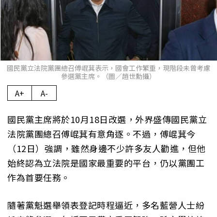
國民黨立法院黨團總召傅崐萁表示，國會工作繁重，現階段未曾考慮
參選黨主席。（圖／趙世勳攝）
A+
A-
國民黨主席將於10月18日改選，外界盛傳國民黨立
法院黨團總召傅崐萁有意角逐。不過，傅崐萁今
（12日）強調，雖然身邊不少許多友人勸進，但他
始終認為立法院是國家最重要的平台，仍以黨團工
作為首要任務。
隨著黨魁選舉領表登記時程逼近，多名藍營人士紛