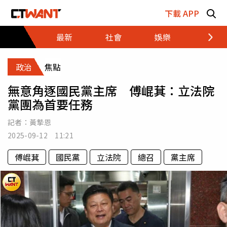
跳至主要內容區塊
下載 APP
最新
社會
娛樂
財經
政治
焦點
無意角逐國民黨主席 傅崐萁：立法院
黨團為首要任務
記者：
黃摯恩
2025-09-12 11:21
傅崐萁
國民黨
立法院
總召
黨主席