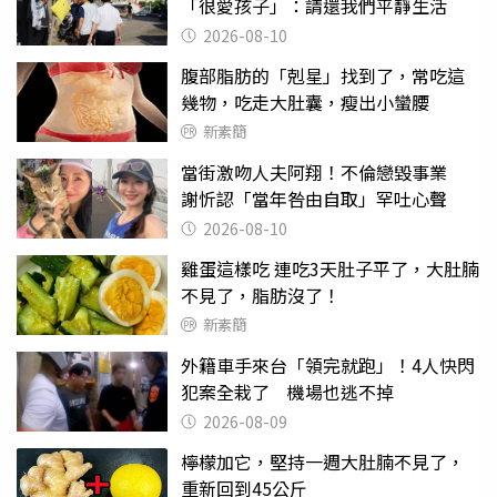
「很愛孩子」：請還我們平靜生活
2026-08-10
腹部脂肪的「剋星」找到了，常吃這
幾物，吃走大肚囊，瘦出小蠻腰
新素簡
當街激吻人夫阿翔！不倫戀毀事業
謝忻認「當年咎由自取」罕吐心聲
2026-08-10
雞蛋這樣吃 連吃3天肚子平了，大肚腩
不見了，脂肪沒了！
新素簡
外籍車手來台「領完就跑」！4人快閃
犯案全栽了 機場也逃不掉
2026-08-09
檸檬加它，堅持一週大肚腩不見了，
重新回到45公斤