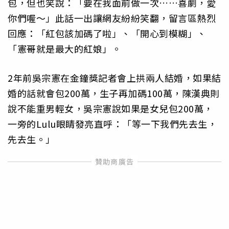
包，但也笑說：「要在我面前做一次……喜劇，愛
你們喔～」此話一出讓網友紛紛笑翻，留言區熱烈
回應：「紅包該加碼了啦」、「開心到模糊」、
「憲哥就是最大的紅娘」。
2年前吳宗憲在金鐘獎記者會上拱兩人結婚，如果結
婚的話就會包200萬，生子再加碼100萬，陳漢典則
說不能重男輕女，吳宗憲說如果是女兒包200萬，
一旁的Lulu眼睛發亮直呼：「等一下我們先去生，
先去生。」