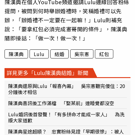
陳漢典在個人YouTube頻道邀請Lulu連線回答粉絲
提問，被問到何時舉辦婚禮時，笑稱婚禮可以先
辦，「辦婚禮不一定要在一起嘛！」Lulu則補充
說：「要拿紅包必須完成憲哥開的條件」，陳漢典
隨即接話：「做一次！做一次！」
陳漢典
Lulu
結婚
吳宗憲
紅包
詳見更多「Lulu陳漢典結婚」新聞
陳漢典還原與Lulu「報喜內幕」 吳宗憲聽完傻住：20
分鐘後才相信
陳漢典喜訊後工作滿檔 「娶某前」連睡覺都沒空
Lulu婚訊後首發聲！「有多拼命才能成一家人」 為洗
版大家道歉
陳漢典星途超順？ 忠實粉絲見證「早期很慘」：被人