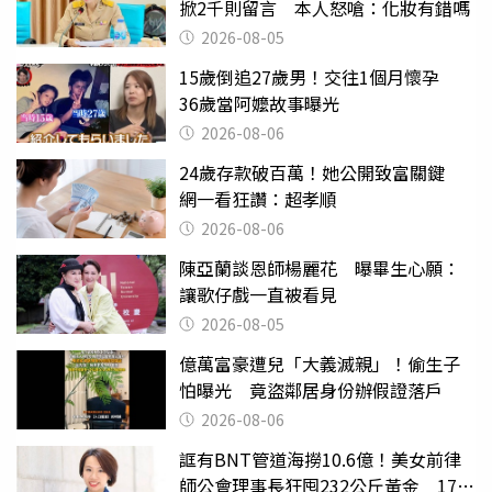
掀2千則留言 本人怒嗆：化妝有錯嗎
2026-08-05
15歲倒追27歲男！交往1個月懷孕
36歲當阿嬤故事曝光
2026-08-06
24歲存款破百萬！她公開致富關鍵
網一看狂讚：超孝順
2026-08-06
陳亞蘭談恩師楊麗花 曝畢生心願：
讓歌仔戲一直被看見
2026-08-05
億萬富豪遭兒「大義滅親」！偷生子
怕曝光 竟盜鄰居身份辦假證落戶
2026-08-06
誆有BNT管道海撈10.6億！美女前律
師公會理事長狂囤232公斤黃金 17人