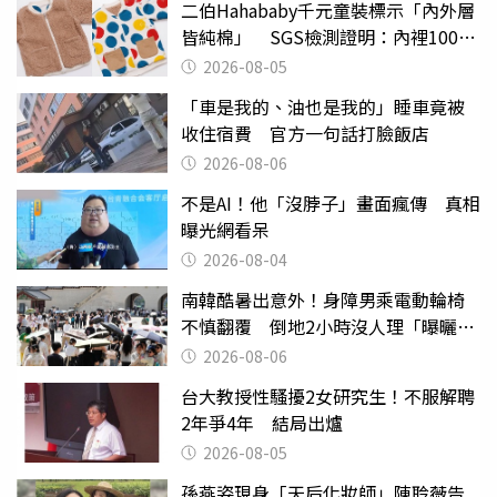
二伯Hahababy千元童裝標示「內外層
皆純棉」 SGS檢測證明：內裡100%
聚酯纖維
2026-08-05
「車是我的、油也是我的」睡車竟被
收住宿費 官方一句話打臉飯店
2026-08-06
不是AI！他「沒脖子」畫面瘋傳 真相
曝光網看呆
2026-08-04
南韓酷暑出意外！身障男乘電動輪椅
不慎翻覆 倒地2小時沒人理「曝曬
亡」
2026-08-06
台大教授性騷擾2女研究生！不服解聘
2年爭4年 結局出爐
2026-08-05
孫燕姿現身「天后化妝師」陳聆薇告