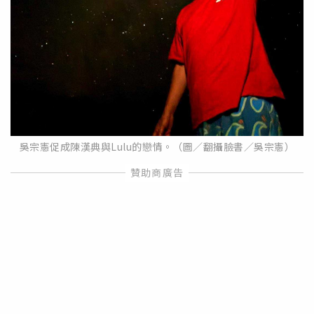
吳宗憲促成陳漢典與Lulu的戀情。（圖／翻攝臉書／吳宗憲）