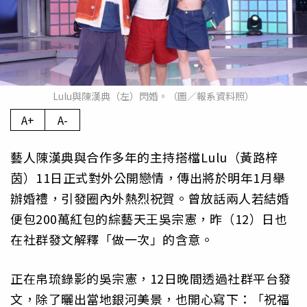
Lulu與陳漢典（左）閃婚。（圖／報系資料照）
A+
A-
藝人陳漢典與合作多年的主持搭檔Lulu（黃路梓
茵）11日正式對外公開戀情，傳出將於明年1月舉
辦婚禮，引發圈內外熱烈祝賀。曾放話兩人若結婚
便包200萬紅包的綜藝天王吳宗憲，昨（12）日也
在社群發文解釋「做一次」的含意。
正在帛琉錄影的吳宗憲，12日晚間透過社群平台發
文，除了曬出當地銀河美景，也開心寫下：「祝福