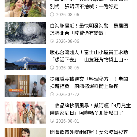
別式 張韶涵不捨喊：一路好走
2026-08-06
白海豚逼近！最快明發海警 暴風圈
恐擦北台「陸警仍有變數」
2026-08-06
暖心台灣超人！富士山小屋員工求助
「想活下去」 山友狂背物資上山：
台灣真的是寶島
2026-08-05
提離職竟被逼交「料理秘方」！老闆
扣薪拒發 廚師怒爆料衝上熱搜
2026-07-22
二伯品牌抄襲風暴！蔡阿嘎「9月兒童
樂園家庭日」照辦嗎？北捷鬆口了
2026-08-01
開會照意外變網紅照！女公務員妝容