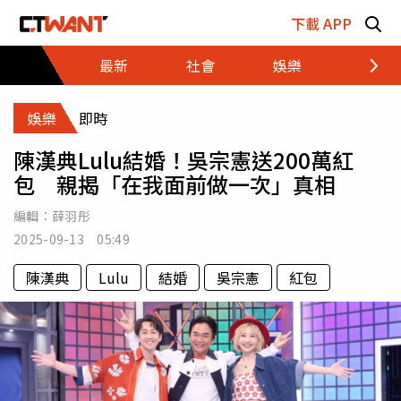
跳至主要內容區塊
下載 APP
最新
社會
娛樂
財經
娛樂
即時
陳漢典Lulu結婚！吳宗憲送200萬紅
包 親揭「在我面前做一次」真相
編輯：
薛羽彤
2025-09-13 05:49
陳漢典
Lulu
結婚
吳宗憲
紅包