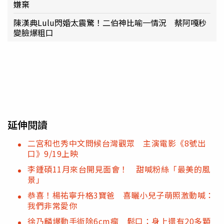
嫌棄
陳漢典Lulu閃婚太震驚！二伯神比喻一情況 蔡阿嘎秒
變臉爆粗口
延伸閱讀
二宮和也秀中文問候台灣觀眾 主演電影《8號出
口》9/19上映
李鍾碩11月來台開見面會！ 甜喊粉絲「最美的風
景」
恭喜！楊祐寧升格3寶爸 喜曬小兒子萌照激動喊：
我們非常愛你
徐乃麟爆動手術除6cm瘤 鬆口：身上還有20多顆