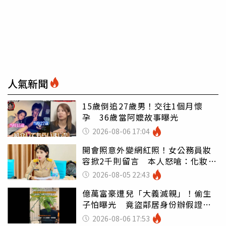
人氣新聞
15歲倒追27歲男！交往1個月懷
孕 36歲當阿嬤故事曝光
2026-08-06 17:04
開會照意外變網紅照！女公務員妝
容掀2千則留言 本人怒嗆：化妝有
錯嗎
2026-08-05 22:43
億萬富豪遭兒「大義滅親」！偷生
子怕曝光 竟盜鄰居身份辦假證落
戶
2026-08-06 17:53