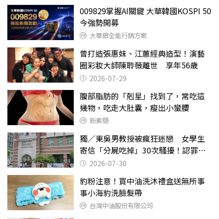
009829掌握AI關鍵 大華韓國KOSPI 50
今強勢開募
大華銀全能行銷方案
曾打造張惠妹、江蕙經典造型！演藝
圈彩妝大師陳聆薇離世 享年56歲
2026-07-29
腹部脂肪的「剋星」找到了，常吃這
幾物，吃走大肚囊，瘦出小蠻腰
新素簡
獨／東吳男教授被瘋狂迷戀 女學生
寄信「分屍吃掉」30次騷擾！認罪免
關
2026-07-30
豹粉注意！買中油洗沐禮盒送無所事
事小海豹洗臉髮帶
台灣中油股份有限公司