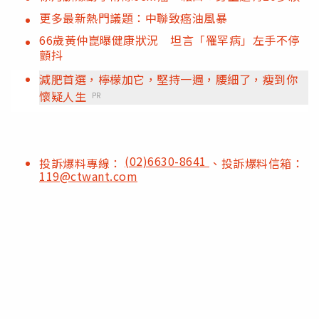
更多最新熱門議題：中聯致癌油風暴
66歲黃仲崑曝健康狀況 坦言「罹罕病」左手不停
顫抖
減肥首選，檸檬加它，堅持一週，腰細了，瘦到你
懷疑人生
PR
(02)6630-8641
投訴爆料專線：
、投訴爆料信箱：
119@ctwant.com