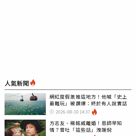
人氣新聞
網紅度假激推這地方！他喊「史上
最難玩」被讚爆：終於有人說實話
2026-08-10 14:37
方志友、楊銘威離婚！恩師早知
情？曾吐「這些話」洩端倪