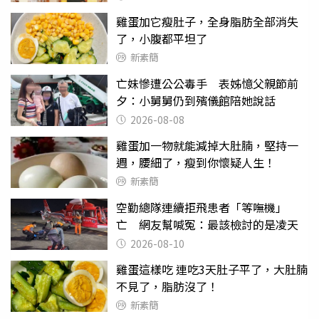
雞蛋加它瘦肚子，全身脂肪全部消失
了，小腹都平坦了
新素簡
亡妹慘遭公公毒手 表姊憶父親節前
夕：小舅舅仍到殯儀館陪她說話
2026-08-08
雞蛋加一物就能減掉大肚腩，堅持一
週，腰細了，瘦到你懷疑人生！
新素簡
空勤總隊連續拒飛患者「等嘸機」
亡 網友幫喊冤：最該檢討的是凌天
2026-08-10
雞蛋這樣吃 連吃3天肚子平了，大肚腩
不見了，脂肪沒了！
新素簡