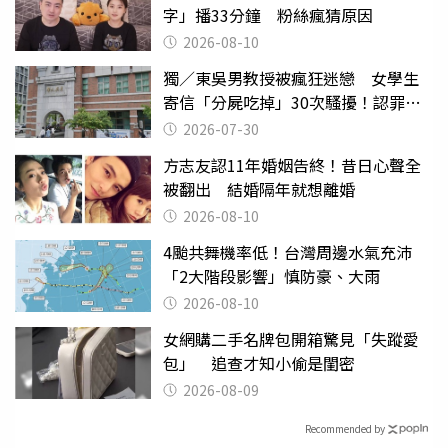
字」播33分鐘 粉絲瘋猜原因
2026-08-10
獨／東吳男教授被瘋狂迷戀 女學生
寄信「分屍吃掉」30次騷擾！認罪免
關
2026-07-30
方志友認11年婚姻告終！昔日心聲全
被翻出 結婚隔年就想離婚
2026-08-10
4颱共舞機率低！台灣周邊水氣充沛
「2大階段影響」慎防豪、大雨
2026-08-10
女網購二手名牌包開箱驚見「失蹤愛
包」 追查才知小偷是閨密
2026-08-09
Recommended by