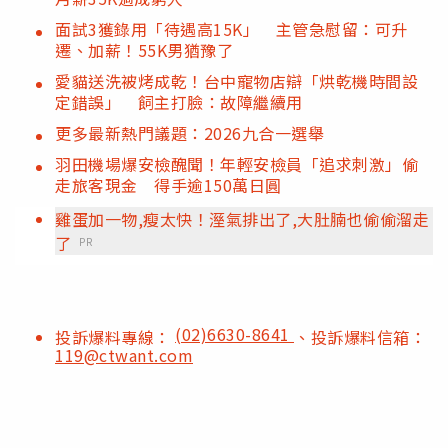
面試3獲錄用「待遇高15K」 主管急慰留：可升
遷、加薪！55K男猶豫了
愛貓送洗被烤成乾！台中寵物店辯「烘乾機時間設
定錯誤」 飼主打臉：故障繼續用
更多最新熱門議題：2026九合一選舉
羽田機場爆安檢醜聞！年輕安檢員「追求刺激」偷
走旅客現金 得手逾150萬日圓
雞蛋加一物,瘦太快！溼氣排出了,大肚腩也偷偷溜走
了
PR
(02)6630-8641
投訴爆料專線：
、投訴爆料信箱：
119@ctwant.com