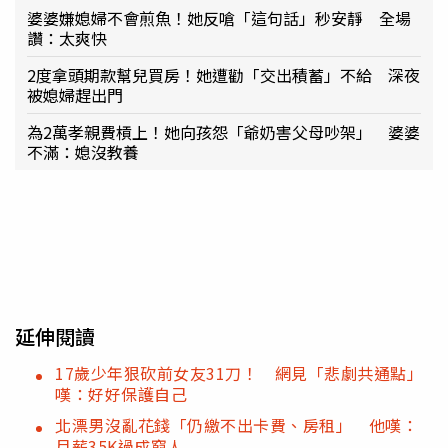
婆婆嫌媳婦不會煎魚！她反嗆「這句話」秒安靜 全場
讚：太爽快
2度拿頭期款幫兒買房！她遭勸「交出積蓄」不給 深夜
被媳婦趕出門
為2萬孝親費槓上！她向孩怨「爺奶害父母吵架」 婆婆
不滿：媳沒教養
延伸閱讀
17歲少年狠砍前女友31刀！ 網見「悲劇共通點」
嘆：好好保護自己
北漂男沒亂花錢「仍繳不出卡費、房租」 他嘆：
月薪35K過成窮人