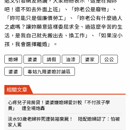
貼文引發網友熱議，大家紛紛表示「這是在拗妳
吧！還不如去外面上班」、「妳老公是廢物」、
「妳可能只是個廉價勞工」、「妳老公有什麼過人
之處嗎？讓妳願意這樣委屈求全、過這麼辛苦的生
活，是我自己就先搬出去、換工作」、「如果沒小
孩，我會選擇離婚」。
媳婦
婆婆
請假
油漆
婆家
公公
婆婆
毒姑九賤婆媳討論區
相關文章
心疼兒子背房貸！婆婆嫌媳婦愛計較「不付孩子學
費」 遭全場炮轟
淡水93歲老婦猝死遭裝箱棄屍！ 陸配媳婦認了：怕被
家人罵