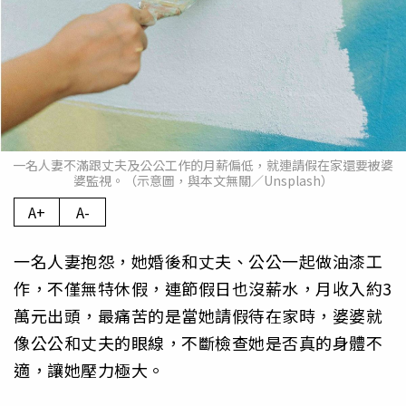
一名人妻不滿跟丈夫及公公工作的月薪偏低，就連請假在家還要被婆
婆監視。（示意圖，與本文無關／Unsplash）
A+
A-
一名人妻抱怨，她婚後和丈夫、公公一起做油漆工
作，不僅無特休假，連節假日也沒薪水，月收入約3
萬元出頭，最痛苦的是當她請假待在家時，婆婆就
像公公和丈夫的眼線，不斷檢查她是否真的身體不
適，讓她壓力極大。