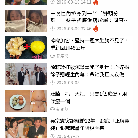
2026-08-10 14:11
一次性內褲穿到一半「褲頭分
離」 妹子裙底滑落尬爆：同事全
看光
2026-08-09 22:46
檸檬加它，堅持一週大肚腩不見了，
重新回到45公斤
新素簡
徐莉玲打破沉默談兒子身世！心碎揭
徐子翔輕生內幕：帶給我巨大哀傷
2026-08-08
肚腩一抓一大把，只需1個雞蛋，用一
個瘦一個
新素簡
吳宗憲突認離婚12年 起底「正牌憲
嫂」張葳葳當年隱婚內幕
2026-07-19