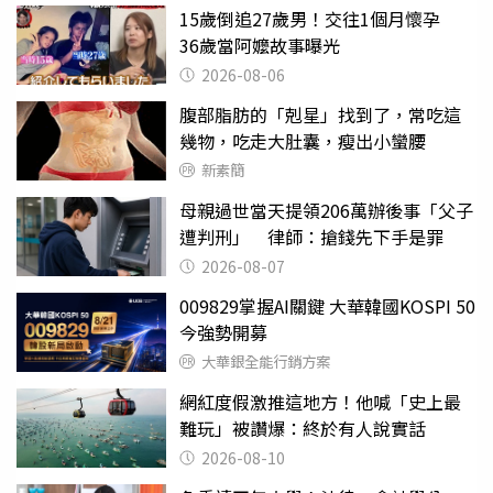
15歲倒追27歲男！交往1個月懷孕
36歲當阿嬤故事曝光
2026-08-06
腹部脂肪的「剋星」找到了，常吃這
幾物，吃走大肚囊，瘦出小蠻腰
新素簡
母親過世當天提領206萬辦後事「父子
遭判刑」 律師：搶錢先下手是罪
2026-08-07
009829掌握AI關鍵 大華韓國KOSPI 50
今強勢開募
大華銀全能行銷方案
網紅度假激推這地方！他喊「史上最
難玩」被讚爆：終於有人說實話
2026-08-10