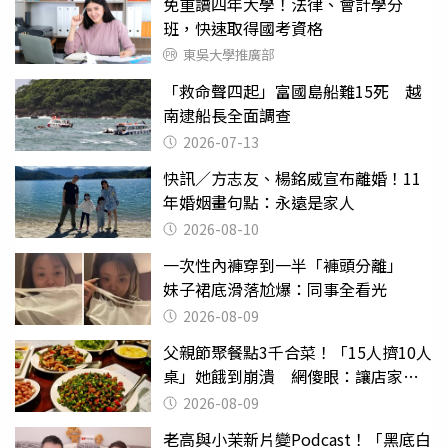
免重讀四年大學！法律、會計學分
班，快速取得國考資格
東吳大學推廣部
「救命聲四起」富國島船難15死 越
南逮船長全面調查
2026-07-13
快訊／方志友、楊銘威宣布離婚！11
年婚姻畫句點：永遠是家人
2026-08-10
一次性內褲穿到一半「褲頭分離」
妹子裙底滑落尬爆：同事全看光
2026-08-09
父親節聚餐點3千合菜！「15人擠10人
桌」她餓到崩潰 網傻眼：讓店家看
笑話
2026-08-09
老高與小茉新片變Podcast！「黑底白