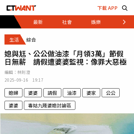
跳至主要內容區塊
下載 APP
最新
社會
娛樂
財經
生活
綜合
媳與尪、公公做油漆「月領3萬」節假
日無薪 請假遭婆婆監視：像罪大惡極
編輯：
林則澄
2025-09-16 19:17
媳婦
婆婆
請假
油漆
婆家
公公
婆婆
毒姑九賤婆媳討論區